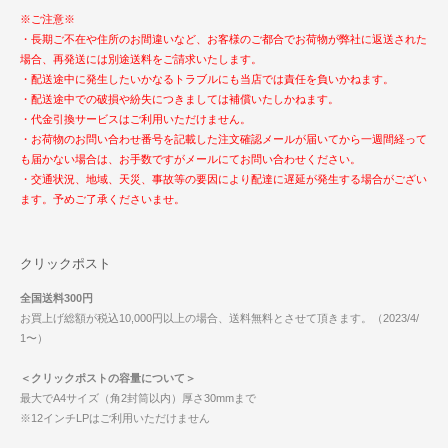
※ご注意※
・長期ご不在や住所のお間違いなど、お客様のご都合でお荷物が弊社に返送された
場合、再発送には別途送料をご請求いたします。
・配送途中に発生したいかなるトラブルにも当店では責任を負いかねます。
・配送途中での破損や紛失につきましては補償いたしかねます。
・代金引換サービスはご利用いただけません。
・お荷物のお問い合わせ番号を記載した注文確認メールが届いてから一週間経って
も届かない場合は、お手数ですがメールにてお問い合わせください。
・交通状況、地域、天災、事故等の要因により配達に遅延が発生する場合がござい
ます。予めご了承くださいませ。
クリックポスト
全国送料300円
お買上げ総額が税込10,000円以上の場合、送料無料とさせて頂きます。（2023/4/
1〜）
＜クリックポストの容量について＞
最大でA4サイズ（角2封筒以内）厚さ30mmまで
※12インチLPはご利用いただけません