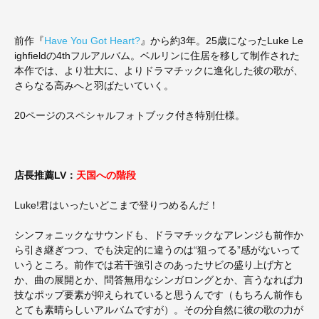
前作『
Have You Got Heart?
』から約3年。25歳になったLuke Le
ighfieldの4thフルアルバム。ベルリンに住居を移して制作された
本作では、より壮大に、よりドラマチックに進化した彼の歌が、
さらなる高みへと羽ばたいていく。
20ページのスペシャルフォトブック付き特別仕様。
店長推薦LV：
天国への階段
Luke!君はいったいどこまで登りつめるんだ！
シンフォニックなサウンドも、ドラマチックなアレンジも前作か
ら引き継ぎつつ、でも決定的に違うのは“狙ってる”感がないって
いうところ。前作では若干強引さのあったサビの盛り上げ方と
か、曲の展開とか、問答無用なシンガロングとか、言うなれば力
技なポップ要素が抑えられていると思うんです（もちろん前作も
とても素晴らしいアルバムですが）。その分自然に彼の歌の力が