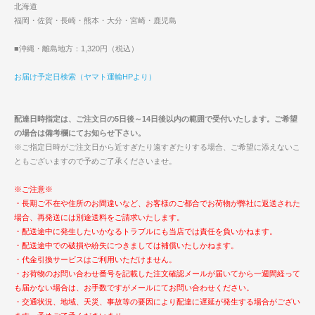
北海道
福岡・佐賀・長崎・熊本・大分・宮崎・鹿児島
■沖縄・離島地方：1,320円（税込）
お届け予定日検索（ヤマト運輸HPより）
配達日時指定は、ご注文日の5日後～14日後以内の範囲で受付いたします。ご希望
の場合は備考欄にてお知らせ下さい。
※ご指定日時がご注文日から近すぎたり遠すぎたりする場合、ご希望に添えないこ
ともございますので予めご了承くださいませ。
※ご注意※
・長期ご不在や住所のお間違いなど、お客様のご都合でお荷物が弊社に返送された
場合、再発送には別途送料をご請求いたします。
・配送途中に発生したいかなるトラブルにも当店では責任を負いかねます。
・配送途中での破損や紛失につきましては補償いたしかねます。
・代金引換サービスはご利用いただけません。
・お荷物のお問い合わせ番号を記載した注文確認メールが届いてから一週間経って
も届かない場合は、お手数ですがメールにてお問い合わせください。
・交通状況、地域、天災、事故等の要因により配達に遅延が発生する場合がござい