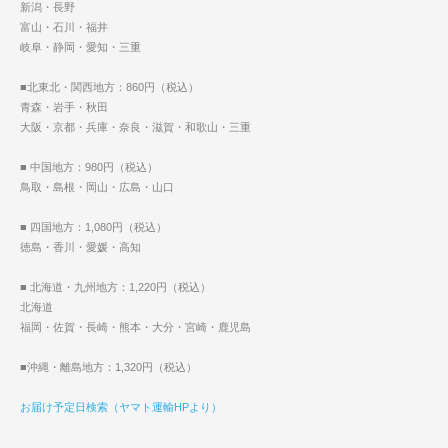
新潟・長野
富山・石川・福井
岐阜・静岡・愛知・三重
■北東北・関西地方：860円（税込）
青森・岩手・秋田
大阪・京都・兵庫・奈良・滋賀・和歌山・三重
■ 中国地方：980円（税込）
鳥取・島根・岡山・広島・山口
■ 四国地方：1,080円（税込）
徳島・香川・愛媛・高知
■ 北海道・九州地方：1,220円（税込）
北海道
福岡・佐賀・長崎・熊本・大分・宮崎・鹿児島
■沖縄・離島地方：1,320円（税込）
お届け予定日検索（ヤマト運輸HPより）