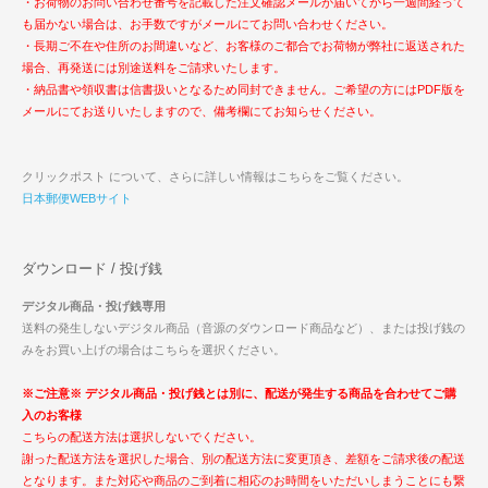
・お荷物のお問い合わせ番号を記載した注文確認メールが届いてから一週間経って
も届かない場合は、お手数ですがメールにてお問い合わせください。
・長期ご不在や住所のお間違いなど、お客様のご都合でお荷物が弊社に返送された
場合、再発送には別途送料をご請求いたします。
・納品書や領収書は信書扱いとなるため同封できません。ご希望の方にはPDF版を
メールにてお送りいたしますので、備考欄にてお知らせください。
クリックポスト について、さらに詳しい情報はこちらをご覧ください。
日本郵便WEBサイト
ダウンロード / 投げ銭
デジタル商品・投げ銭専用
送料の発生しないデジタル商品（音源のダウンロード商品など）、または投げ銭の
みをお買い上げの場合はこちらを選択ください。
※ご注意※ デジタル商品・投げ銭とは別に、配送が発生する商品を合わせてご購
入のお客様
こちらの配送方法は選択しないでください。
謝った配送方法を選択した場合、別の配送方法に変更頂き、差額をご請求後の配送
となります。また対応や商品のご到着に相応のお時間をいただいしまうことにも繋