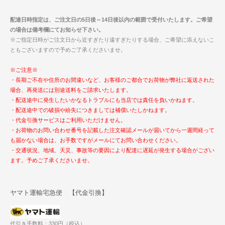
配達日時指定は、ご注文日の5日後～14日後以内の範囲で受付いたします。ご希望
の場合は備考欄にてお知らせ下さい。
※ご指定日時がご注文日から近すぎたり遠すぎたりする場合、ご希望に添えないこ
ともございますので予めご了承くださいませ。
※ご注意※
・長期ご不在や住所のお間違いなど、お客様のご都合でお荷物が弊社に返送された
場合、再発送には別途送料をご請求いたします。
・配送途中に発生したいかなるトラブルにも当店では責任を負いかねます。
・配送途中での破損や紛失につきましては補償いたしかねます。
・代金引換サービスはご利用いただけません。
・お荷物のお問い合わせ番号を記載した注文確認メールが届いてから一週間経って
も届かない場合は、お手数ですがメールにてお問い合わせください。
・交通状況、地域、天災、事故等の要因により配達に遅延が発生する場合がござい
ます。予めご了承くださいませ。
ヤマト運輸宅急便 【代金引換】
代引き手数料：330円（税込）