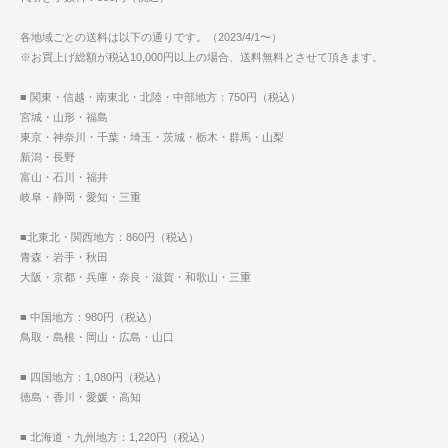
各地域ごとの送料は以下の通りです。（2023/4/1〜）
※お買上げ総額が税込10,000円以上の場合、送料無料とさせて頂きます。
■ 関東・信越・南東北・北陸・中部地方：750円（税込）
宮城・山形・福島
東京・神奈川・千葉・埼玉・茨城・栃木・群馬・山梨
新潟・長野
富山・石川・福井
岐阜・静岡・愛知・三重
■北東北・関西地方：860円（税込）
青森・岩手・秋田
大阪・京都・兵庫・奈良・滋賀・和歌山・三重
■ 中国地方：980円（税込）
鳥取・島根・岡山・広島・山口
■ 四国地方：1,080円（税込）
徳島・香川・愛媛・高知
■ 北海道・九州地方：1,220円（税込）