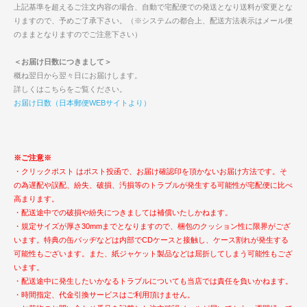
上記基準を超えるご注文内容の場合、自動で宅配便での発送となり送料が変更とな
りますので、予めご了承下さい。（※システムの都合上、配送方法表示はメール便
のままとなりますのでご注意下さい）
＜お届け日数につきまして＞
概ね翌日から翌々日にお届けします。
詳しくはこちらをご覧ください。
お届け日数（日本郵便WEBサイトより）
※ご注意※
・クリックポスト はポスト投函で、お届け確認印を頂かないお届け方法です。そ
の為遅配や誤配、紛失、破損、汚損等のトラブルが発生する可能性が宅配便に比べ
高まります。
・配送途中での破損や紛失につきましては補償いたしかねます。
・規定サイズが厚さ30mmまでとなりますので、梱包のクッション性に限界がござ
います。特典の缶バッヂなどは内部でCDケースと接触し、ケース割れが発生する
可能性もございます。また、紙ジャケット製品などは屈折してしまう可能性もござ
います。
・配送途中に発生したいかなるトラブルについても当店では責任を負いかねます。
・時間指定、代金引換サービスはご利用頂けません。