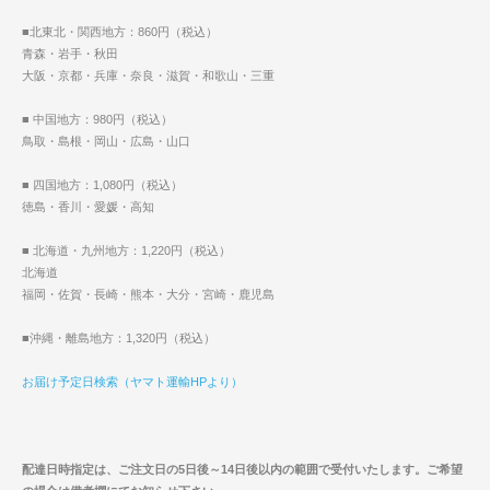
■北東北・関西地方：860円（税込）
青森・岩手・秋田
大阪・京都・兵庫・奈良・滋賀・和歌山・三重
■ 中国地方：980円（税込）
鳥取・島根・岡山・広島・山口
■ 四国地方：1,080円（税込）
徳島・香川・愛媛・高知
■ 北海道・九州地方：1,220円（税込）
北海道
福岡・佐賀・長崎・熊本・大分・宮崎・鹿児島
■沖縄・離島地方：1,320円（税込）
お届け予定日検索（ヤマト運輸HPより）
配達日時指定は、ご注文日の5日後～14日後以内の範囲で受付いたします。ご希望