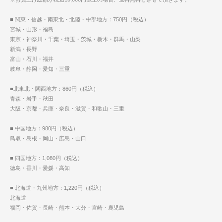
■ 関東・信越・南東北・北陸・中部地方：750円（税込）
宮城・山形・福島
東京・神奈川・千葉・埼玉・茨城・栃木・群馬・山梨
新潟・長野
富山・石川・福井
岐阜・静岡・愛知・三重
■北東北・関西地方：860円（税込）
青森・岩手・秋田
大阪・京都・兵庫・奈良・滋賀・和歌山・三重
■ 中国地方：980円（税込）
鳥取・島根・岡山・広島・山口
■ 四国地方：1,080円（税込）
徳島・香川・愛媛・高知
■ 北海道・九州地方：1,220円（税込）
北海道
福岡・佐賀・長崎・熊本・大分・宮崎・鹿児島