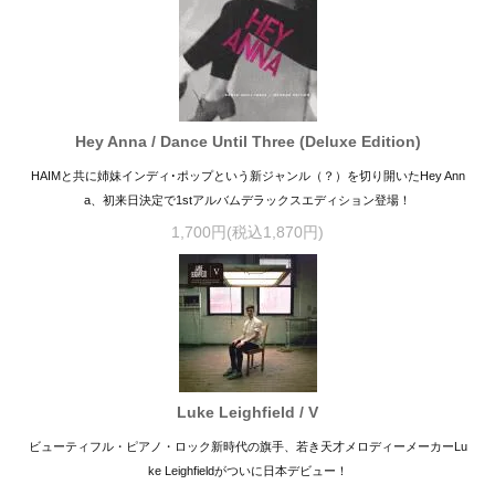
Hey Anna / Dance Until Three (Deluxe Edition)
HAIMと共に姉妹インディ･ポップという新ジャンル（？）を切り開いたHey Ann
a、初来日決定で1stアルバムデラックスエディション登場！
1,700円(税込1,870円)
Luke Leighfield / V
ビューティフル・ピアノ・ロック新時代の旗手、若き天才メロディーメーカーLu
ke Leighfieldがついに日本デビュー！