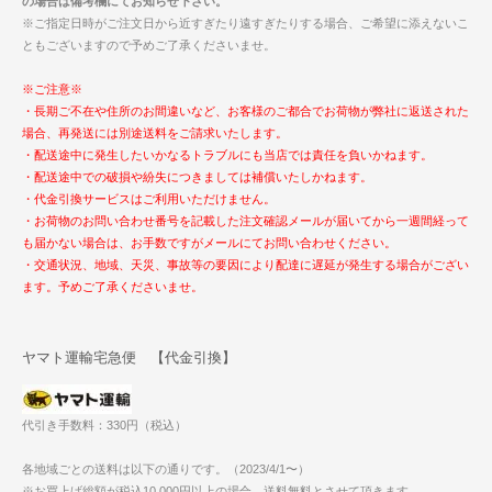
の場合は備考欄にてお知らせ下さい。
※ご指定日時がご注文日から近すぎたり遠すぎたりする場合、ご希望に添えないこ
ともございますので予めご了承くださいませ。
※ご注意※
・長期ご不在や住所のお間違いなど、お客様のご都合でお荷物が弊社に返送された
場合、再発送には別途送料をご請求いたします。
・配送途中に発生したいかなるトラブルにも当店では責任を負いかねます。
・配送途中での破損や紛失につきましては補償いたしかねます。
・代金引換サービスはご利用いただけません。
・お荷物のお問い合わせ番号を記載した注文確認メールが届いてから一週間経って
も届かない場合は、お手数ですがメールにてお問い合わせください。
・交通状況、地域、天災、事故等の要因により配達に遅延が発生する場合がござい
ます。予めご了承くださいませ。
ヤマト運輸宅急便 【代金引換】
代引き手数料：330円（税込）
各地域ごとの送料は以下の通りです。（2023/4/1〜）
※お買上げ総額が税込10,000円以上の場合、送料無料とさせて頂きます。