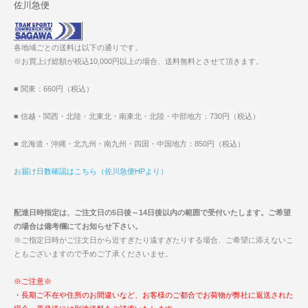
佐川急便
各地域ごとの送料は以下の通りです。
※お買上げ総額が税込10,000円以上の場合、送料無料とさせて頂きます。
■ 関東：660円（税込）
■ 信越・関西・北陸・北東北・南東北・北陸・中部地方：730円（税込）
■ 北海道・沖縄・北九州・南九州・四国・中国地方：850円（税込）
お届け日数確認はこちら（佐川急便HPより）
配達日時指定は、ご注文日の5日後～14日後以内の範囲で受付いたします。ご希望
の場合は備考欄にてお知らせ下さい。
※ご指定日時がご注文日から近すぎたり遠すぎたりする場合、ご希望に添えないこ
ともございますので予めご了承くださいませ。
※ご注意※
・長期ご不在や住所のお間違いなど、お客様のご都合でお荷物が弊社に返送された