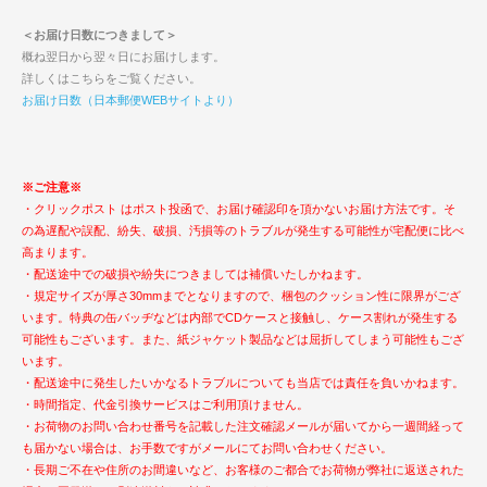
＜お届け日数につきまして＞
概ね翌日から翌々日にお届けします。
詳しくはこちらをご覧ください。
お届け日数（日本郵便WEBサイトより）
※ご注意※
・クリックポスト はポスト投函で、お届け確認印を頂かないお届け方法です。そ
の為遅配や誤配、紛失、破損、汚損等のトラブルが発生する可能性が宅配便に比べ
高まります。
・配送途中での破損や紛失につきましては補償いたしかねます。
・規定サイズが厚さ30mmまでとなりますので、梱包のクッション性に限界がござ
います。特典の缶バッヂなどは内部でCDケースと接触し、ケース割れが発生する
可能性もございます。また、紙ジャケット製品などは屈折してしまう可能性もござ
います。
・配送途中に発生したいかなるトラブルについても当店では責任を負いかねます。
・時間指定、代金引換サービスはご利用頂けません。
・お荷物のお問い合わせ番号を記載した注文確認メールが届いてから一週間経って
も届かない場合は、お手数ですがメールにてお問い合わせください。
・長期ご不在や住所のお間違いなど、お客様のご都合でお荷物が弊社に返送された