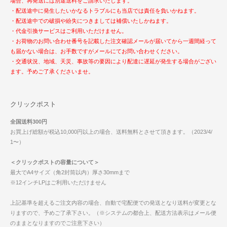
場合、再発送には別途送料をご請求いたします。
・配送途中に発生したいかなるトラブルにも当店では責任を負いかねます。
・配送途中での破損や紛失につきましては補償いたしかねます。
・代金引換サービスはご利用いただけません。
・お荷物のお問い合わせ番号を記載した注文確認メールが届いてから一週間経って
も届かない場合は、お手数ですがメールにてお問い合わせください。
・交通状況、地域、天災、事故等の要因により配達に遅延が発生する場合がござい
ます。予めご了承くださいませ。
クリックポスト
全国送料300円
お買上げ総額が税込10,000円以上の場合、送料無料とさせて頂きます。（2023/4/
1〜）
＜クリックポストの容量について＞
最大でA4サイズ（角2封筒以内）厚さ30mmまで
※12インチLPはご利用いただけません
上記基準を超えるご注文内容の場合、自動で宅配便での発送となり送料が変更とな
りますので、予めご了承下さい。（※システムの都合上、配送方法表示はメール便
のままとなりますのでご注意下さい）