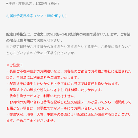
■沖縄・離島地方：1,320円（税込）
お届け予定日検索（ヤマト運輸HPより）
配達日時指定は、ご注文日の5日後～14日後以内の範囲で受付いたします。ご希望
の場合は備考欄にてお知らせ下さい。
※ご指定日時がご注文日から近すぎたり遠すぎたりする場合、ご希望に添えないこ
ともございますので予めご了承くださいませ。
※ご注意※
・長期ご不在や住所のお間違いなど、お客様のご都合でお荷物が弊社に返送された
場合、再発送には別途送料をご請求いたします。
・配送途中に発生したいかなるトラブルにも当店では責任を負いかねます。
・配送途中での破損や紛失につきましては補償いたしかねます。
・代金引換サービスはご利用いただけません。
・お荷物のお問い合わせ番号を記載した注文確認メールが届いてから一週間経って
も届かない場合は、お手数ですがメールにてお問い合わせください。
・交通状況、地域、天災、事故等の要因により配達に遅延が発生する場合がござい
ます。予めご了承くださいませ。