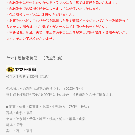
・配送途中に発生したいかなるトラブルにも当店では責任を負いかねます。
・配送途中での破損や紛失につきましては補償いたしかねます。
・代金引換サービスはご利用いただけません。
・お荷物のお問い合わせ番号を記載した注文確認メールが届いてから一週間経って
も届かない場合は、お手数ですがメールにてお問い合わせください。
・交通状況、地域、天災、事故等の要因により配達に遅延が発生する場合がござい
ます。予めご了承くださいませ。
ヤマト運輸宅急便 【代金引換】
代引き手数料：330円（税込）
各地域ごとの送料は以下の通りです。（2023/4/1〜）
※お買上げ総額が税込10,000円以上の場合、送料無料とさせて頂きます。
■ 関東・信越・南東北・北陸・中部地方：750円（税込）
宮城・山形・福島
東京・神奈川・千葉・埼玉・茨城・栃木・群馬・山梨
新潟・長野
富山・石川・福井