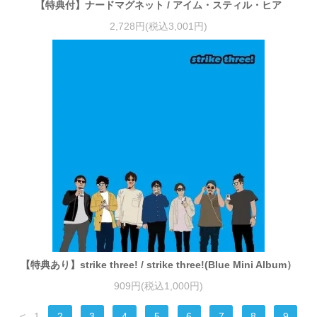
【特典付】ナードマグネット / アイム・スティル・ヒア
2,728円(税込3,001円)
【特典あり】strike three! / strike three!(Blue Mini Album）
909円(税込1,000円)
<
1
2
3
4
5
6
7
8
9