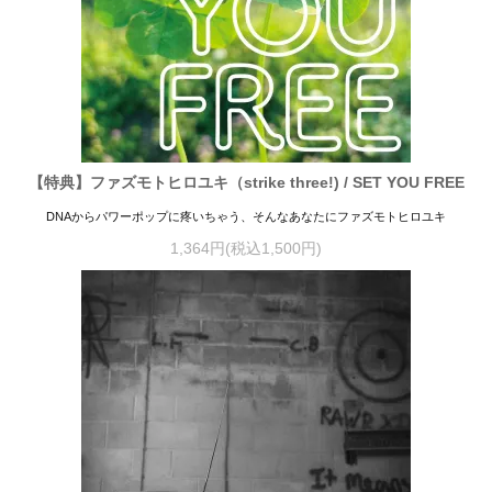
【特典】ファズモトヒロユキ（strike three!) / SET YOU FREE
DNAからパワーポップに疼いちゃう、そんなあなたにファズモトヒロユキ
1,364円(税込1,500円)