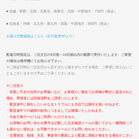
■ 信越・関西・北陸・北東北・南東北・北陸・中部地方：730円（税込）
■ 北海道・沖縄・北九州・南九州・四国・中国地方：850円（税込）
お届け日数確認はこちら（佐川急便HPより）
配達日時指定は、ご注文日の5日後～14日後以内の範囲で受付いたします。ご希望
の場合は備考欄にてお知らせ下さい。
※ご指定日時がご注文日から近すぎたり遠すぎたりする場合、ご希望に添えないこ
ともございますので予めご了承くださいませ。
※ご注意※
・長期ご不在や住所のお間違いなど、お客様のご都合でお荷物が弊社に返送された
場合、再発送には別途送料をご請求いたします。
・配送途中に発生したいかなるトラブルにも当店では責任を負いかねます。
・配送途中での破損や紛失につきましては補償いたしかねます。
・代金引換サービスはご利用いただけません。
・お荷物のお問い合わせ番号を記載した注文確認メールが届いてから一週間経って
も届かない場合は、お手数ですがメールにてお問い合わせください。
・交通状況、地域、天災、事故等の要因により配達に遅延が発生する場合がござい