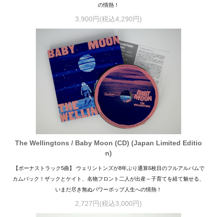
の情熱！
3,900円(税込4,290円)
The Wellingtons / Baby Moon (CD) (Japan Limited Editio
n)
【ボーナストラック5曲】 ウェリントンズが8年ぶり通算6枚目のフルアルバムで
カムバック！ザックとケイト、名物フロント二人が出産～子育てを経て魅せる、
いまだ尽き無ぬパワーポップ人生への情熱！
2,727円(税込3,000円)