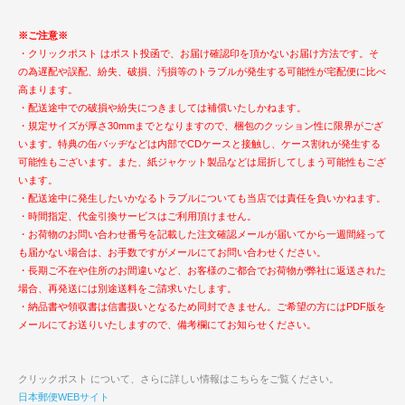
※ご注意※
・クリックポスト はポスト投函で、お届け確認印を頂かないお届け方法です。そ
の為遅配や誤配、紛失、破損、汚損等のトラブルが発生する可能性が宅配便に比べ
高まります。
・配送途中での破損や紛失につきましては補償いたしかねます。
・規定サイズが厚さ30mmまでとなりますので、梱包のクッション性に限界がござ
います。特典の缶バッヂなどは内部でCDケースと接触し、ケース割れが発生する
可能性もございます。また、紙ジャケット製品などは屈折してしまう可能性もござ
います。
・配送途中に発生したいかなるトラブルについても当店では責任を負いかねます。
・時間指定、代金引換サービスはご利用頂けません。
・お荷物のお問い合わせ番号を記載した注文確認メールが届いてから一週間経って
も届かない場合は、お手数ですがメールにてお問い合わせください。
・長期ご不在や住所のお間違いなど、お客様のご都合でお荷物が弊社に返送された
場合、再発送には別途送料をご請求いたします。
・納品書や領収書は信書扱いとなるため同封できません。ご希望の方にはPDF版を
メールにてお送りいたしますので、備考欄にてお知らせください。
クリックポスト について、さらに詳しい情報はこちらをご覧ください。
日本郵便WEBサイト