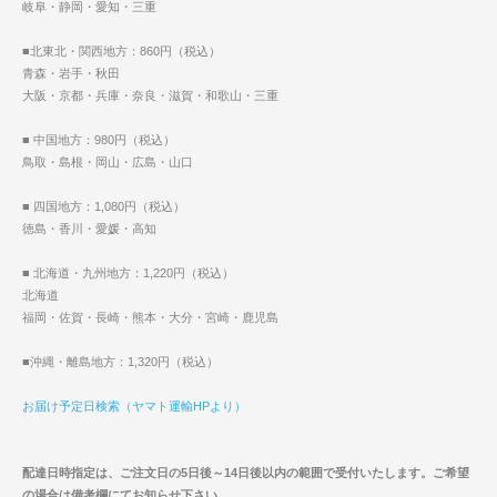
岐阜・静岡・愛知・三重
■北東北・関西地方：860円（税込）
青森・岩手・秋田
大阪・京都・兵庫・奈良・滋賀・和歌山・三重
■ 中国地方：980円（税込）
鳥取・島根・岡山・広島・山口
■ 四国地方：1,080円（税込）
徳島・香川・愛媛・高知
■ 北海道・九州地方：1,220円（税込）
北海道
福岡・佐賀・長崎・熊本・大分・宮崎・鹿児島
■沖縄・離島地方：1,320円（税込）
お届け予定日検索（ヤマト運輸HPより）
配達日時指定は、ご注文日の5日後～14日後以内の範囲で受付いたします。ご希望
の場合は備考欄にてお知らせ下さい。