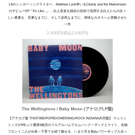
LAのシンガーソングライター、Matthew Lurie率いるClearly and the Mainstream
のデビューEP『It's Like...』。白人音楽を独自の目的で流用する白人たちの生々
しい要素を、見事なまでに、そして必死なまでに、美味なカオスへと変貌させた
一作
2,400円(税込2,640円)
The Wellingtons / Baby Moon (アナログLP盤)
【アナログ盤 THISTIME/POPBOOMERANG/ROCK INDIANA共同盤】 ウェリン
トンズが8年ぶり通算6枚目のフルアルバムでカムバック！ザックとケイト、名物
フロント二人が出産～子育てを経て魅せる、いまだ尽き無ぬパワーポップ人生へ