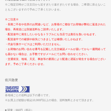
※ご指定日時がご注文日から近すぎたり遠すぎたりする場合、ご希望に添えないこ
ともございますので予めご了承くださいませ。
※ご注意※
・長期ご不在や住所のお間違いなど、お客様のご都合でお荷物が弊社に返送された
場合、再発送には別途送料をご請求いたします。
・配送途中に発生したいかなるトラブルにも当店では責任を負いかねます。
・配送途中での破損や紛失につきましては補償いたしかねます。
・代金引換サービスはご利用いただけません。
・お荷物のお問い合わせ番号を記載した注文確認メールが届いてから一週間経って
も届かない場合は、お手数ですがメールにてお問い合わせください。
・交通状況、地域、天災、事故等の要因により配達に遅延が発生する場合がござい
ます。予めご了承くださいませ。
佐川急便
各地域ごとの送料は以下の通りです。
※お買上げ総額が税込10,000円以上の場合、送料無料とさせて頂きます。
■ 関東：660円（税込）