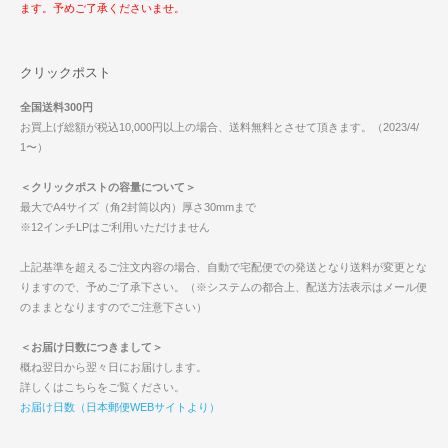
ます。予めご了承くださいませ。
クリックポスト
全国送料300円
お買上げ総額が税込10,000円以上の場合、送料無料とさせて頂きます。（2023/4/
1〜）
＜クリックポストの容量について＞
最大でA4サイズ（角2封筒以内）厚さ30mmまで
※12インチLPはご利用いただけません
上記基準を超えるご注文内容の場合、自動で宅配便での発送となり送料が変更とな
りますので、予めご了承下さい。（※システムの都合上、配送方法表示はメール便
のままとなりますのでご注意下さい）
＜お届け日数につきまして＞
概ね翌日から翌々日にお届けします。
詳しくはこちらをご覧ください。
お届け日数（日本郵便WEBサイトより）