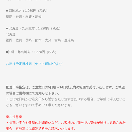
■ 四国地方：1,080円（税込）
徳島・香川・愛媛・高知
■ 北海道・九州地方：1,220円（税込）
北海道
福岡・佐賀・長崎・熊本・大分・宮崎・鹿児島
■沖縄・離島地方：1,320円（税込）
お届け予定日検索（ヤマト運輸HPより）
配達日時指定は、ご注文日の5日後～14日後以内の範囲で受付いたします。ご希望
の場合は備考欄にてお知らせ下さい。
※ご指定日時がご注文日から近すぎたり遠すぎたりする場合、ご希望に添えないこ
ともございますので予めご了承くださいませ。
※ご注意※
・長期ご不在や住所のお間違いなど、お客様のご都合でお荷物が弊社に返送された
場合、再発送には別途送料をご請求いたします。