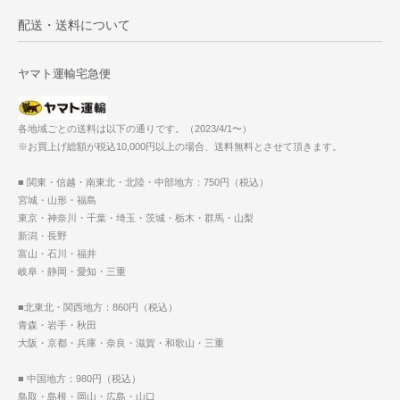
配送・送料について
ヤマト運輸宅急便
各地域ごとの送料は以下の通りです。（2023/4/1〜）
※お買上げ総額が税込10,000円以上の場合、送料無料とさせて頂きます。
■ 関東・信越・南東北・北陸・中部地方：750円（税込）
宮城・山形・福島
東京・神奈川・千葉・埼玉・茨城・栃木・群馬・山梨
新潟・長野
富山・石川・福井
岐阜・静岡・愛知・三重
■北東北・関西地方：860円（税込）
青森・岩手・秋田
大阪・京都・兵庫・奈良・滋賀・和歌山・三重
■ 中国地方：980円（税込）
鳥取・島根・岡山・広島・山口