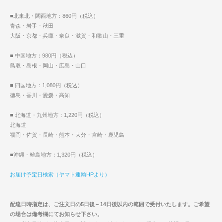
■北東北・関西地方：860円（税込）
青森・岩手・秋田
大阪・京都・兵庫・奈良・滋賀・和歌山・三重
■ 中国地方：980円（税込）
鳥取・島根・岡山・広島・山口
■ 四国地方：1,080円（税込）
徳島・香川・愛媛・高知
■ 北海道・九州地方：1,220円（税込）
北海道
福岡・佐賀・長崎・熊本・大分・宮崎・鹿児島
■沖縄・離島地方：1,320円（税込）
お届け予定日検索（ヤマト運輸HPより）
配達日時指定は、ご注文日の5日後～14日後以内の範囲で受付いたします。ご希望
の場合は備考欄にてお知らせ下さい。