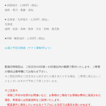
■ 四国地方：1,080円（税込）
徳島・香川・愛媛・高知
■ 北海道・九州地方：1,220円（税込）
北海道
福岡・佐賀・長崎・熊本・大分・宮崎・鹿児島
■沖縄・離島地方：1,320円（税込）
お届け予定日検索（ヤマト運輸HPより）
配達日時指定は、ご注文日の5日後～14日後以内の範囲で受付いたします。ご希望
の場合は備考欄にてお知らせ下さい。
※ご指定日時がご注文日から近すぎたり遠すぎたりする場合、ご希望に添えないこ
ともございますので予めご了承くださいませ。
※ご注意※
・長期ご不在や住所のお間違いなど、お客様のご都合でお荷物が弊社に返送された
場合、再発送には別途送料をご請求いたします。
・配送途中に発生したいかなるトラブルにも当店では責任を負いかねます。