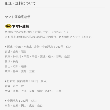
配送・送料について
ヤマト運輸宅急便
各地域ごとの送料は以下の通りです。（2023/4/1〜）
※お買上げ総額が税込10,000円以上の場合、送料無料とさせて頂きます。
■ 関東・信越・南東北・北陸・中部地方：750円（税込）
宮城・山形・福島
東京・神奈川・千葉・埼玉・茨城・栃木・群馬・山梨
新潟・長野
富山・石川・福井
岐阜・静岡・愛知・三重
■北東北・関西地方：860円（税込）
青森・岩手・秋田
大阪・京都・兵庫・奈良・滋賀・和歌山・三重
■ 中国地方：980円（税込）
鳥取・島根・岡山・広島・山口