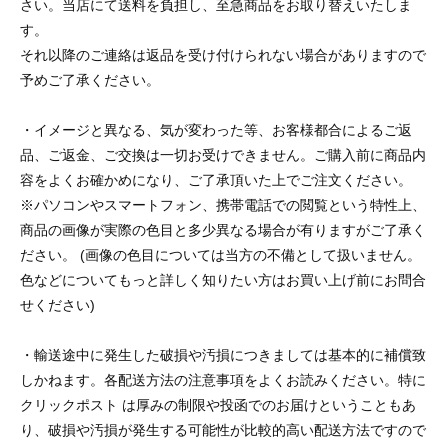
さい。当店にて送料を負担し、至急商品をお取り替えいたしま
す。
それ以降のご連絡は返品を受け付けられない場合がありますので
予めご了承ください。
・イメージと異なる、気が変わった等、お客様都合によるご返
品、ご返金、ご交換は一切お受けできません。ご購入前に商品内
容をよくお確かめになり、ご了承頂いた上でご注文ください。
※パソコンやスマートフォン、携帯電話での閲覧という特性上、
商品の画像が実際の色目と多少異なる場合が有りますがご了承く
ださい。 (画像の色目については当方の不備として扱いません。
色などについてもっと詳しく知りたい方はお買い上げ前にお問合
せください)
・輸送途中に発生した破損や汚損につきましては基本的に補償致
しかねます。各配送方法の注意事項をよくお読みください。特に
クリックポスト は厚みの制限や投函でのお届けということもあ
り、破損や汚損が発生する可能性が比較的高い配送方法ですので