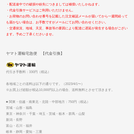
・配送途中での破損や紛失につきましては補償いたしかねます。
・代金引換サービスはご利用いただけません。
・お荷物のお問い合わせ番号を記載した注文確認メールが届いてから一週間経って
も届かない場合は、お手数ですがメールにてお問い合わせください。
・交通状況、地域、天災、事故等の要因により配達に遅延が発生する場合がござい
ます。予めご了承くださいませ。
ヤマト運輸宅急便 【代金引換】
代引き手数料：330円（税込）
各地域ごとの送料は以下の通りです。（2023/4/1〜）
※お買上げ総額が税込10,000円以上の場合、送料無料とさせて頂きます。
■ 関東・信越・南東北・北陸・中部地方：750円（税込）
宮城・山形・福島
東京・神奈川・千葉・埼玉・茨城・栃木・群馬・山梨
新潟・長野
富山・石川・福井
岐阜・静岡・愛知・三重