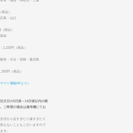
円（税込）
広島・山口
0円（税込）
高知
：1,220円（税込）
熊本・大分・宮崎・鹿児島
,320円（税込）
ヤマト運輸HPより）
注文日の5日後～14日後以内の範
。ご希望の場合は備考欄にてお
文日から近すぎたり遠すぎたり
添えないこともございますので
ませ。