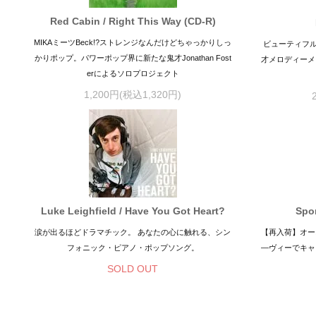
Red Cabin / Right This Way (CD-R)
MIKAミーツBeck!?ストレンジなんだけどちゃっかりしっ
ビューティフ
かりポップ。パワーポップ界に新たな鬼才Jonathan Fost
才メロディーメーカ
erによるソロプロジェクト
1,200円(税込1,320円)
Luke Leighfield / Have You Got Heart?
Spor
涙が出るほどドラマチック。 あなたの心に触れる、シン
【再入荷】オースト
フォニック・ピアノ・ポップソング。
―ヴィーでキャ
SOLD OUT