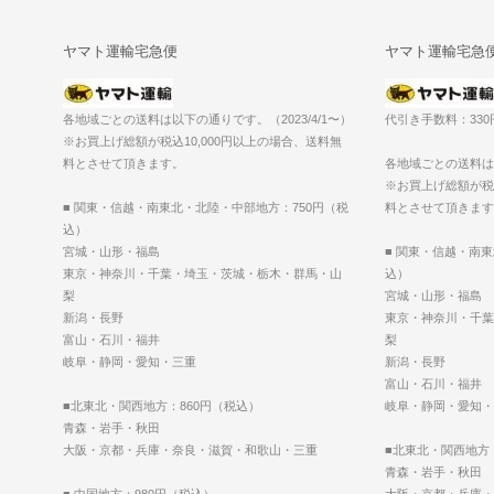
ヤマト運輸宅急便
ヤマト運輸宅急
各地域ごとの送料は以下の通りです。（2023/4/1〜）
代引き手数料：33
※お買上げ総額が税込10,000円以上の場合、送料無
料とさせて頂きます。
各地域ごとの送料は以
※お買上げ総額が税込
■ 関東・信越・南東北・北陸・中部地方：750円（税
料とさせて頂きます
込）
宮城・山形・福島
■ 関東・信越・南
東京・神奈川・千葉・埼玉・茨城・栃木・群馬・山
込）
梨
宮城・山形・福島
新潟・長野
東京・神奈川・千葉
富山・石川・福井
梨
岐阜・静岡・愛知・三重
新潟・長野
富山・石川・福井
■北東北・関西地方：860円（税込）
岐阜・静岡・愛知・
青森・岩手・秋田
大阪・京都・兵庫・奈良・滋賀・和歌山・三重
■北東北・関西地方
青森・岩手・秋田
■ 中国地方：980円（税込）
大阪・京都・兵庫・