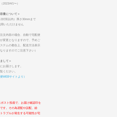
023/4/1〜）
容量について＞
2封筒以内）厚さ30mmまで
ご利用いただけません
注文内容の場合、自動で宅配便
が変更となりますので、予めご
ステムの都合上、配送方法表示
なりますのでご注意下さい）
まして＞
にお届けします。
覧ください。
便WEBサイトより）
はポスト投函で、お届け確認印を
です。その為遅配や誤配、紛
トラブルが発生する可能性が宅