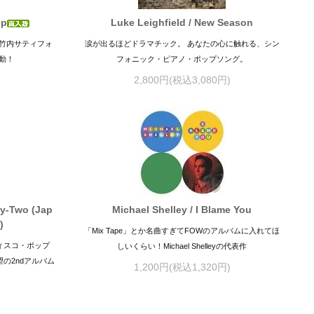
ep
Luke Leighfield / New Season
竹内サティフォ
涙が出るほどドラマチック。 あなたの心に触れる、シン
動！
フォニック・ピアノ・ポップソング。
2,800円(税込3,080円)
ty-Two (Jap
Michael Shelley / I Blame You
)
「Mix Tape」とか名曲すぎてFOWのアルバムに入れてほ
ディスコ・ポップ
しいくらい！Michael Shelleyの代表作
待望の2ndアルバム
1,200円(税込1,320円)