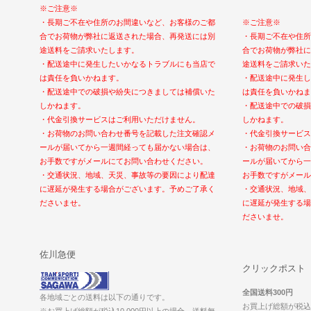
※ご注意※
・長期ご不在や住所のお間違いなど、お客様のご都
※ご注意※
合でお荷物が弊社に返送された場合、再発送には別
・長期ご不在や住所
途送料をご請求いたします。
合でお荷物が弊社に
・配送途中に発生したいかなるトラブルにも当店で
途送料をご請求いた
は責任を負いかねます。
・配送途中に発生し
・配送途中での破損や紛失につきましては補償いた
は責任を負いかねま
しかねます。
・配送途中での破損
・代金引換サービスはご利用いただけません。
しかねます。
・お荷物のお問い合わせ番号を記載した注文確認メ
・代金引換サービス
ールが届いてから一週間経っても届かない場合は、
・お荷物のお問い合
お手数ですがメールにてお問い合わせください。
ールが届いてから一
・交通状況、地域、天災、事故等の要因により配達
お手数ですがメール
に遅延が発生する場合がございます。予めご了承く
・交通状況、地域、
ださいませ。
に遅延が発生する場
ださいませ。
佐川急便
クリックポスト
全国送料300円
各地域ごとの送料は以下の通りです。
お買上げ総額が税込1
※お買上げ総額が税込10,000円以上の場合、送料無