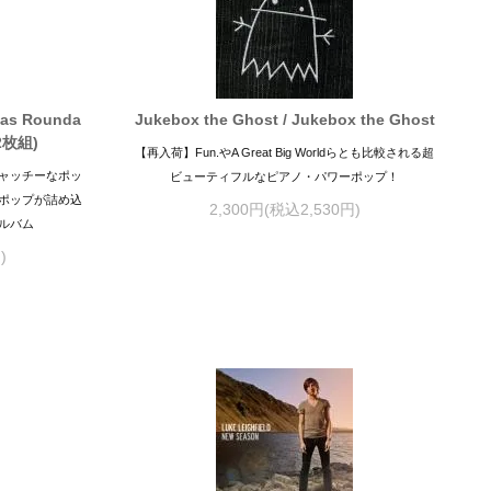
gas Rounda
Jukebox the Ghost / Jukebox the Ghost
(2枚組)
【再入荷】Fun.やA Great Big Worldらとも比較される超
ャッチーなポッ
ビューティフルなピアノ・パワーポップ！
ポップが詰め込
2,300円(税込2,530円)
ルバム
)