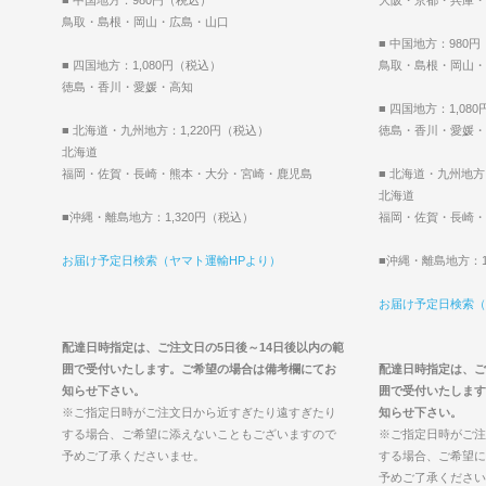
鳥取・島根・岡山・広島・山口
■ 中国地方：980
■ 四国地方：1,080円（税込）
鳥取・島根・岡山・
徳島・香川・愛媛・高知
■ 四国地方：1,08
■ 北海道・九州地方：1,220円（税込）
徳島・香川・愛媛・
北海道
福岡・佐賀・長崎・熊本・大分・宮崎・鹿児島
■ 北海道・九州地方
北海道
■沖縄・離島地方：1,320円（税込）
福岡・佐賀・長崎・
お届け予定日検索（ヤマト運輸HPより）
■沖縄・離島地方：1
お届け予定日検索（
配達日時指定は、ご注文日の5日後～14日後以内の範
囲で受付いたします。ご希望の場合は備考欄にてお
配達日時指定は、ご
知らせ下さい。
囲で受付いたします
※ご指定日時がご注文日から近すぎたり遠すぎたり
知らせ下さい。
する場合、ご希望に添えないこともございますので
※ご指定日時がご注
予めご了承くださいませ。
する場合、ご希望に
予めご了承ください