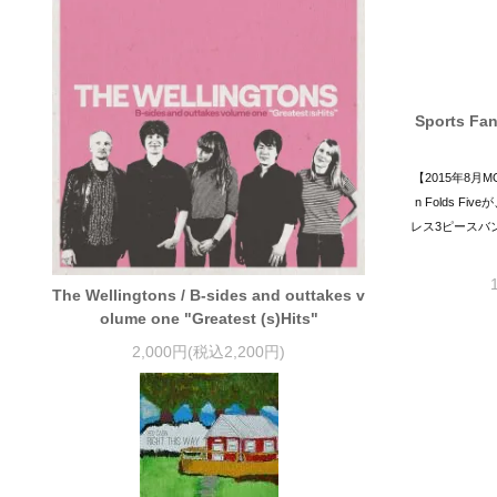
Sports Fan
【2015年8月M
n Folds 
レス3ピースバ
The Wellingtons / B-sides and outtakes v
olume one "Greatest (s)Hits"
2,000円(税込2,200円)