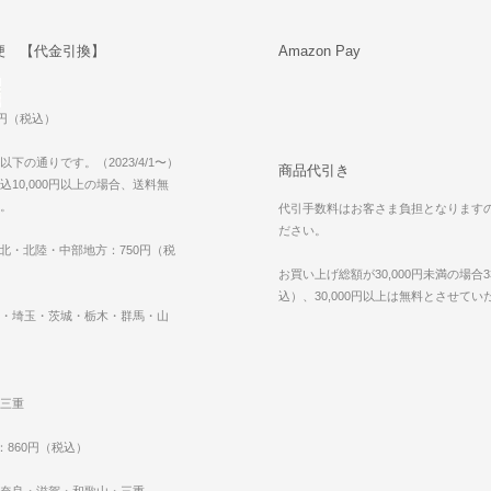
便 【代金引換】
Amazon Pay
0円（税込）
下の通りです。（2023/4/1〜）
商品代引き
10,000円以上の場合、送料無
。
代引手数料はお客さま負担となります
ださい。
東北・北陸・中部地方：750円（税
お買い上げ総額が30,000円未満の場合3
込）、30,000円以上は無料とさせて
・埼玉・茨城・栃木・群馬・山
三重
：860円（税込）
奈良・滋賀・和歌山・三重