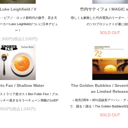
Luke Leighfield / V
竹内サティフォ / MAGIC 
ル・ピアノ・ロック新時代の旗手、若き天
惜しくも解散した竹内電気のリーダー、
ーLuke Leighfieldがついに日本デビュ
のソロプロジェクトが遂に始
ー！
SOLD OUT
2,300円(税込2,530円)
ts Fan / Shallow Water
The Golden Bubbles / Seven
an Limited Release
ラリア産ポストBen Folds Five！グル
＜発売2周年＞80's流線形アーバン・
ッチー過ぎるキラーチューン満載の1stEP
で、踊る！踊る！The Golden Bubbles
950円(税込1,045円)
SOLD OUT