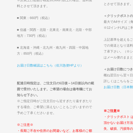
とさせて頂きます。（2
料とさせて頂きます。
＜クリックポストの
■ 関東：660円（税込）
最大でA4サイズ（角
※12インチLPは
■ 信越・関西・北陸・北東北・南東北・北陸・中部
地方：730円（税込）
上記基準を超えるご
での発送となり送料
■ 北海道・沖縄・北九州・南九州・四国・中国地
了承下さい。（※シ
方：850円（税込）
はメール便のままと
お届け日数確認はこちら（佐川急便HPより）
＜お届け日数につき
概ね翌日から翌々日
詳しくはこちらをご
配達日時指定は、ご注文日の5日後～14日後以内の範
お届け日数（日本郵
囲で受付いたします。ご希望の場合は備考欄にてお
知らせ下さい。
※ご指定日時がご注文日から近すぎたり遠すぎたり
する場合、ご希望に添えないこともございますので
※ご注意※
予めご了承くださいませ。
・クリックポスト 
頂かないお届け方法
※ご注意※
失、破損、汚損等の
・長期ご不在や住所のお間違いなど、お客様のご都