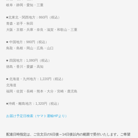
岐阜・静岡・愛知・三重
■北東北・関西地方：860円（税込）
青森・岩手・秋田
大阪・京都・兵庫・奈良・滋賀・和歌山・三重
■ 中国地方：980円（税込）
鳥取・島根・岡山・広島・山口
■ 四国地方：1,080円（税込）
徳島・香川・愛媛・高知
■ 北海道・九州地方：1,220円（税込）
北海道
福岡・佐賀・長崎・熊本・大分・宮崎・鹿児島
■沖縄・離島地方：1,320円（税込）
お届け予定日検索（ヤマト運輸HPより）
配達日時指定は、ご注文日の5日後～14日後以内の範囲で受付いたします。ご希望