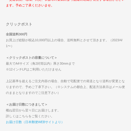
ます。予めご了承くださいませ。
クリックポスト
全国送料300円
お買上げ総額が税込10,000円以上の場合、送料無料とさせて頂きます。（2023/4/
1〜）
＜クリックポストの容量について＞
最大でA4サイズ（角2封筒以内）厚さ30mmまで
※12インチLPはご利用いただけません
上記基準を超えるご注文内容の場合、自動で宅配便での発送となり送料が変更とな
りますので、予めご了承下さい。（※システムの都合上、配送方法表示はメール便
のままとなりますのでご注意下さい）
＜お届け日数につきまして＞
概ね翌日から翌々日にお届けします。
詳しくはこちらをご覧ください。
お届け日数（日本郵便WEBサイトより）