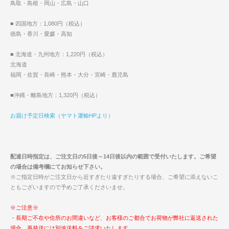
鳥取・島根・岡山・広島・山口
■ 四国地方：1,080円（税込）
徳島・香川・愛媛・高知
■ 北海道・九州地方：1,220円（税込）
北海道
福岡・佐賀・長崎・熊本・大分・宮崎・鹿児島
■沖縄・離島地方：1,320円（税込）
お届け予定日検索（ヤマト運輸HPより）
配達日時指定は、ご注文日の5日後～14日後以内の範囲で受付いたします。ご希望
の場合は備考欄にてお知らせ下さい。
※ご指定日時がご注文日から近すぎたり遠すぎたりする場合、ご希望に添えないこ
ともございますので予めご了承くださいませ。
※ご注意※
・長期ご不在や住所のお間違いなど、お客様のご都合でお荷物が弊社に返送された
場合、再発送には別途送料をご請求いたします。