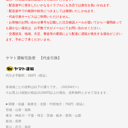
・配送途中に発生したいかなるトラブルにも当店では責任を負いかねます。
・配送途中での破損や紛失につきましては補償いたしかねます。
・代金引換サービスはご利用いただけません。
・お荷物のお問い合わせ番号を記載した注文確認メールが届いてから一週間経って
も届かない場合は、お手数ですがメールにてお問い合わせください。
・交通状況、地域、天災、事故等の要因により配達に遅延が発生する場合がござい
ます。予めご了承くださいませ。
ヤマト運輸宅急便 【代金引換】
代引き手数料：330円（税込）
各地域ごとの送料は以下の通りです。（2023/4/1〜）
※お買上げ総額が税込10,000円以上の場合、送料無料とさせて頂きます。
■ 関東・信越・南東北・北陸・中部地方：750円（税込）
宮城・山形・福島
東京・神奈川・千葉・埼玉・茨城・栃木・群馬・山梨
新潟・長野
富山・石川・福井