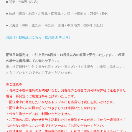
■ 関東：660円（税込）
■ 信越・関西・北陸・北東北・南東北・北陸・中部地方：730円（税込）
■ 北海道・沖縄・北九州・南九州・四国・中国地方：850円（税込）
お届け日数確認はこちら（佐川急便HPより）
配達日時指定は、ご注文日の5日後～14日後以内の範囲で受付いたします。ご希望
の場合は備考欄にてお知らせ下さい。
※ご指定日時がご注文日から近すぎたり遠すぎたりする場合、ご希望に添えないこ
ともございますので予めご了承くださいませ。
※ご注意※
・長期ご不在や住所のお間違いなど、お客様のご都合でお荷物が弊社に返送された
場合、再発送には別途送料をご請求いたします。
・配送途中に発生したいかなるトラブルにも当店では責任を負いかねます。
・配送途中での破損や紛失につきましては補償いたしかねます。
・代金引換サービスはご利用いただけません。
・お荷物のお問い合わせ番号を記載した注文確認メールが届いてから一週間経って
も届かない場合は、お手数ですがメールにてお問い合わせください。
・交通状況、地域、天災、事故等の要因により配達に遅延が発生する場合がござい