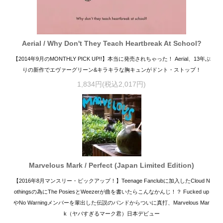
Aerial / Why Don't They Teach Heartbreak At School?
【2014年9月のMONTHLY PICK UP!!】本当に発売されちゃった！ Aerial、13年ぶ
りの新作でエヴァーグリーン&キラキラな胸キュンがドント・ストップ！
1,834円(税込2,017円)
Marvelous Mark / Perfect (Japan Limited Edition)
【2016年8月マンスリー・ピックアップ！】Teenage Fanclubに加入したCloud N
othingsの為にThe PosiesとWeezerが曲を書いたらこんなかんじ！？ Fucked up
やNo Warningメンバーを輩出した伝説のバンドからついに真打、Marvelous Mar
k（ヤバすぎるマーク君）日本デビュー