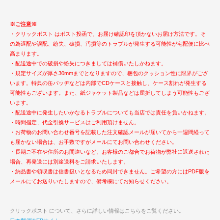
※ご注意※
・クリックポスト はポスト投函で、お届け確認印を頂かないお届け方法です。そ
の為遅配や誤配、紛失、破損、汚損等のトラブルが発生する可能性が宅配便に比べ
高まります。
・配送途中での破損や紛失につきましては補償いたしかねます。
・規定サイズが厚さ30mmまでとなりますので、梱包のクッション性に限界がござ
います。特典の缶バッヂなどは内部でCDケースと接触し、ケース割れが発生する
可能性もございます。また、紙ジャケット製品などは屈折してしまう可能性もござ
います。
・配送途中に発生したいかなるトラブルについても当店では責任を負いかねます。
・時間指定、代金引換サービスはご利用頂けません。
・お荷物のお問い合わせ番号を記載した注文確認メールが届いてから一週間経って
も届かない場合は、お手数ですがメールにてお問い合わせください。
・長期ご不在や住所のお間違いなど、お客様のご都合でお荷物が弊社に返送された
場合、再発送には別途送料をご請求いたします。
・納品書や領収書は信書扱いとなるため同封できません。ご希望の方にはPDF版を
メールにてお送りいたしますので、備考欄にてお知らせください。
クリックポスト について、さらに詳しい情報はこちらをご覧ください。