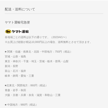
配送・送料について
ヤマト運輸宅急便
各地域ごとの送料は以下の通りです。（2023/4/1〜）
※お買上げ総額が税込10,000円以上の場合、送料無料とさせて頂きます。
■ 関東・信越・南東北・北陸・中部地方：750円（税込）
宮城・山形・福島
東京・神奈川・千葉・埼玉・茨城・栃木・群馬・山梨
新潟・長野
富山・石川・福井
岐阜・静岡・愛知・三重
■北東北・関西地方：860円（税込）
青森・岩手・秋田
大阪・京都・兵庫・奈良・滋賀・和歌山・三重
■ 中国地方：980円（税込）