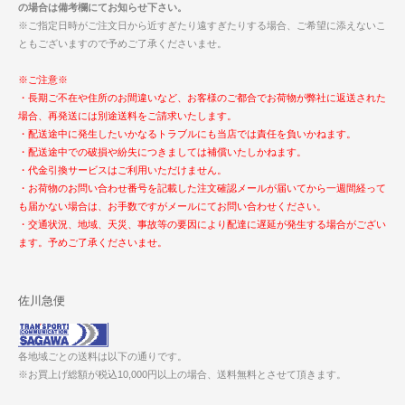
の場合は備考欄にてお知らせ下さい。
※ご指定日時がご注文日から近すぎたり遠すぎたりする場合、ご希望に添えないこ
ともございますので予めご了承くださいませ。
※ご注意※
・長期ご不在や住所のお間違いなど、お客様のご都合でお荷物が弊社に返送された
場合、再発送には別途送料をご請求いたします。
・配送途中に発生したいかなるトラブルにも当店では責任を負いかねます。
・配送途中での破損や紛失につきましては補償いたしかねます。
・代金引換サービスはご利用いただけません。
・お荷物のお問い合わせ番号を記載した注文確認メールが届いてから一週間経って
も届かない場合は、お手数ですがメールにてお問い合わせください。
・交通状況、地域、天災、事故等の要因により配達に遅延が発生する場合がござい
ます。予めご了承くださいませ。
佐川急便
各地域ごとの送料は以下の通りです。
※お買上げ総額が税込10,000円以上の場合、送料無料とさせて頂きます。