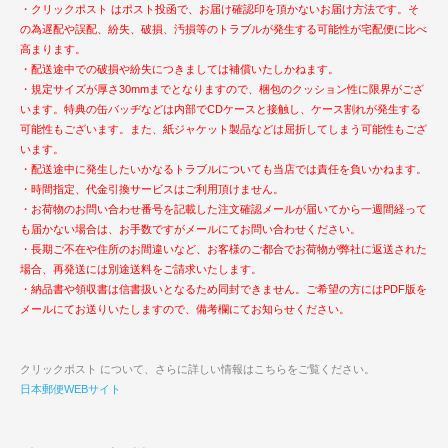
・クリックポスト はポスト投函で、お届け確認印を頂かないお届け方法です。そ
の為遅配や誤配、紛失、破損、汚損等のトラブルが発生する可能性が宅配便に比べ
高まります。
・配送途中での破損や紛失につきましては補償いたしかねます。
・規定サイズが厚さ30mmまでとなりますので、梱包のクッション性に限界がござ
います。特典の缶バッヂなどは内部でCDケースと接触し、ケース割れが発生する
可能性もございます。また、紙ジャケット製品などは屈折してしまう可能性もござ
います。
・配送途中に発生したいかなるトラブルについても当店では責任を負いかねます。
・時間指定、代金引換サービスはご利用頂けません。
・お荷物のお問い合わせ番号を記載した注文確認メールが届いてから一週間経って
も届かない場合は、お手数ですがメールにてお問い合わせください。
・長期ご不在や住所のお間違いなど、お客様のご都合でお荷物が弊社に返送された
場合、再発送には別途送料をご請求いたします。
・納品書や領収書は信書扱いとなるため同封できません。ご希望の方にはPDF版を
メールにてお送りいたしますので、備考欄にてお知らせください。
クリックポスト について、さらに詳しい情報はこちらをご覧ください。
日本郵便WEBサイト