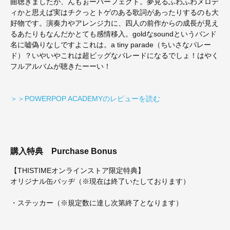
曲聴きましたが、んもぉーパーフェクト。夢見るふわふわメロデ
ィかと思えば実はチクっとトゲのある歌詞があったりするのも大
好物です。演奏力やアレンジ力に、四人の前作からの成長が見え
るあたりもなんだかとても感情移入。goldなsoundというバンド
名に嘘偽りなしですよこれは。a tiny parade（ちいさなパレー
ド）？いやいやこれは超ビッグなパレードになるでしょ！はやく
フルアルバムが聴きたーーい！
＞＞POWERPOP ACADEMYのレビューを読む
購入特典
Purchase Bonus
【THISTIMEオンラインストア限定特典】
オリジナル缶バッヂ（※現在は終了いたしております）
・ステッカー（※規定数に達し次第終了となります）