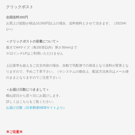
クリックポスト
全国送料300円
お買上げ総額が税込10,000円以上の場合、送料無料とさせて頂きます。（2023/4/
1〜）
＜クリックポストの容量について＞
最大でA4サイズ（角2封筒以内）厚さ30mmまで
※12インチLPはご利用いただけません
上記基準を超えるご注文内容の場合、自動で宅配便での発送となり送料が変更とな
りますので、予めご了承下さい。（※システムの都合上、配送方法表示はメール便
のままとなりますのでご注意下さい）
＜お届け日数につきまして＞
概ね翌日から翌々日にお届けします。
詳しくはこちらをご覧ください。
お届け日数（日本郵便WEBサイトより）
※ご注意※