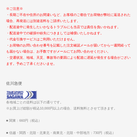
※ご注意※
・長期ご不在や住所のお間違いなど、お客様のご都合でお荷物が弊社に返送された
場合、再発送には別途送料をご請求いたします。
・配送途中に発生したいかなるトラブルにも当店では責任を負いかねます。
・配送途中での破損や紛失につきましては補償いたしかねます。
・代金引換サービスはご利用いただけません。
・お荷物のお問い合わせ番号を記載した注文確認メールが届いてから一週間経って
も届かない場合は、お手数ですがメールにてお問い合わせください。
・交通状況、地域、天災、事故等の要因により配達に遅延が発生する場合がござい
ます。予めご了承くださいませ。
佐川急便
各地域ごとの送料は以下の通りです。
※お買上げ総額が税込10,000円以上の場合、送料無料とさせて頂きます。
■ 関東：660円（税込）
■ 信越・関西・北陸・北東北・南東北・北陸・中部地方：730円（税込）