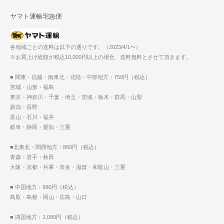
ヤマト運輸宅急便
各地域ごとの送料は以下の通りです。（2023/4/1〜）
※お買上げ総額が税込10,000円以上の場合、送料無料とさせて頂きます。
■ 関東・信越・南東北・北陸・中部地方：750円（税込）
宮城・山形・福島
東京・神奈川・千葉・埼玉・茨城・栃木・群馬・山梨
新潟・長野
富山・石川・福井
岐阜・静岡・愛知・三重
■北東北・関西地方：860円（税込）
青森・岩手・秋田
大阪・京都・兵庫・奈良・滋賀・和歌山・三重
■ 中国地方：980円（税込）
鳥取・島根・岡山・広島・山口
■ 四国地方：1,080円（税込）