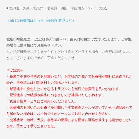
■ 北海道・沖縄・北九州・南九州・四国・中国地方：850円（税込）
お届け日数確認はこちら（佐川急便HPより）
配達日時指定は、ご注文日の5日後～14日後以内の範囲で受付いたします。ご希望
の場合は備考欄にてお知らせ下さい。
※ご指定日時がご注文日から近すぎたり遠すぎたりする場合、ご希望に添えないこ
ともございますので予めご了承くださいませ。
※ご注意※
・長期ご不在や住所のお間違いなど、お客様のご都合でお荷物が弊社に返送された
場合、再発送には別途送料をご請求いたします。
・配送途中に発生したいかなるトラブルにも当店では責任を負いかねます。
・配送途中での破損や紛失につきましては補償いたしかねます。
・代金引換サービスはご利用いただけません。
・お荷物のお問い合わせ番号を記載した注文確認メールが届いてから一週間経って
も届かない場合は、お手数ですがメールにてお問い合わせください。
・交通状況、地域、天災、事故等の要因により配達に遅延が発生する場合がござい
ます。予めご了承くださいませ。