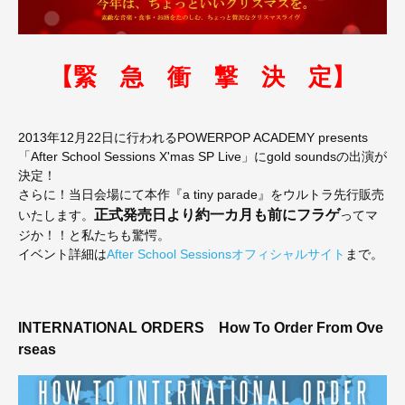
【緊 急 衝 撃 決 定】
2013年12月22日に行われるPOWERPOP ACADEMY presents
「After School Sessions X'mas SP Live」にgold soundsの出演が
決定！
さらに！当日会場にて本作『a tiny parade』をウルトラ先行販売
正式発売日より約一カ月も前にフラゲ
いたします。
ってマ
ジか！！と私たちも驚愕。
イベント詳細は
After School Sessionsオフィシャルサイト
まで。
INTERNATIONAL ORDERS
How To Order From Ove
rseas