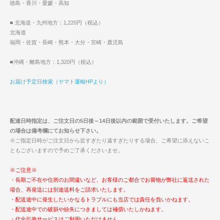
徳島・香川・愛媛・高知
■ 北海道・九州地方：1,220円（税込）
北海道
福岡・佐賀・長崎・熊本・大分・宮崎・鹿児島
■沖縄・離島地方：1,320円（税込）
お届け予定日検索（ヤマト運輸HPより）
配達日時指定は、ご注文日の5日後～14日後以内の範囲で受付いたします。ご希望
の場合は備考欄にてお知らせ下さい。
※ご指定日時がご注文日から近すぎたり遠すぎたりする場合、ご希望に添えないこ
ともございますので予めご了承くださいませ。
※ご注意※
・長期ご不在や住所のお間違いなど、お客様のご都合でお荷物が弊社に返送された
場合、再発送には別途送料をご請求いたします。
・配送途中に発生したいかなるトラブルにも当店では責任を負いかねます。
・配送途中での破損や紛失につきましては補償いたしかねます。
・代金引換サービスはご利用いただけません。