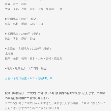
青森・岩手・秋田
大阪・京都・兵庫・奈良・滋賀・和歌山・三重
■ 中国地方：980円（税込）
鳥取・島根・岡山・広島・山口
■ 四国地方：1,080円（税込）
徳島・香川・愛媛・高知
■ 北海道・九州地方：1,220円（税込）
北海道
福岡・佐賀・長崎・熊本・大分・宮崎・鹿児島
■沖縄・離島地方：1,320円（税込）
お届け予定日検索（ヤマト運輸HPより）
配達日時指定は、ご注文日の5日後～14日後以内の範囲で受付いたします。ご希望
の場合は備考欄にてお知らせ下さい。
※ご指定日時がご注文日から近すぎたり遠すぎたりする場合、ご希望に添えないこ
ともございますので予めご了承くださいませ。