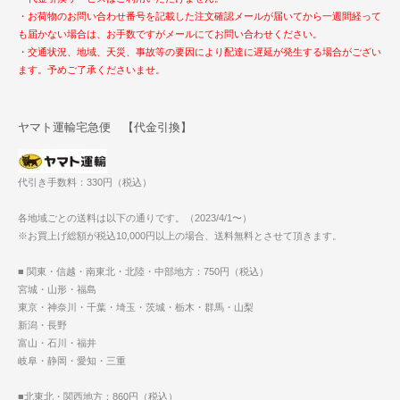
・お荷物のお問い合わせ番号を記載した注文確認メールが届いてから一週間経って
も届かない場合は、お手数ですがメールにてお問い合わせください。
・交通状況、地域、天災、事故等の要因により配達に遅延が発生する場合がござい
ます。予めご了承くださいませ。
ヤマト運輸宅急便 【代金引換】
代引き手数料：330円（税込）
各地域ごとの送料は以下の通りです。（2023/4/1〜）
※お買上げ総額が税込10,000円以上の場合、送料無料とさせて頂きます。
■ 関東・信越・南東北・北陸・中部地方：750円（税込）
宮城・山形・福島
東京・神奈川・千葉・埼玉・茨城・栃木・群馬・山梨
新潟・長野
富山・石川・福井
岐阜・静岡・愛知・三重
■北東北・関西地方：860円（税込）