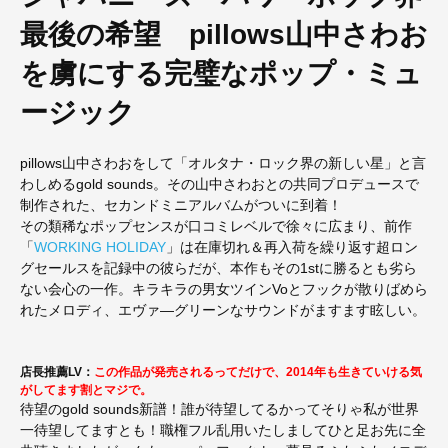
最後の希望 pillows山中さわお
を虜にする完璧なポップ・ミュ
ージック
pillows山中さわおをして「オルタナ・ロック界の新しい星」と言
わしめるgold sounds。その山中さわおとの共同プロデュースで
制作された、セカンドミニアルバムがついに到着！
その類稀なポップセンスが口コミレベルで徐々に広まり、前作
「
WORKING HOLIDAY
」は在庫切れ＆再入荷を繰り返す超ロン
グセールスを記録中の彼らだが、本作もその1stに勝るとも劣ら
ない会心の一作。キラキラの男女ツインVoとフックが散りばめら
れたメロディ、エヴァ―グリーンなサウンドがますます眩しい。
店長推薦LV：
この作品が発売されるってだけで、2014年も生きていける気
がしてます割とマジで。
待望のgold sounds新譜！誰が待望してるかってそりゃ私が世界
一待望してますとも！職権フル乱用いたしましてひと足お先に全