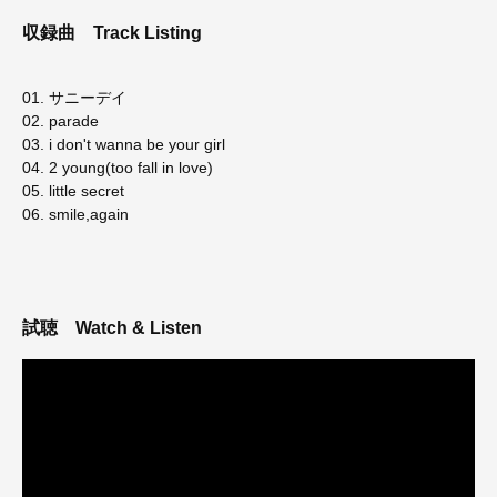
収録曲
Track Listing
01. サニーデイ
02. parade
03. i don't wanna be your girl
04. 2 young(too fall in love)
05. little secret
06. smile,again
試聴
Watch & Listen