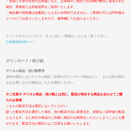
・長期ご不在や住所のお間違いなど、お客様のご都合でお荷物が弊社に返送された
場合、再発送には別途送料をご請求いたします。
・納品書や領収書は信書扱いとなるため同封できません。ご希望の方にはPDF版を
メールにてお送りいたしますので、備考欄にてお知らせください。
クリックポスト について、さらに詳しい情報はこちらをご覧ください。
日本郵便WEBサイト
ダウンロード / 投げ銭
デジタル商品・投げ銭専用
送料の発生しないデジタル商品（音源のダウンロード商品など）、または投げ銭の
みをお買い上げの場合はこちらを選択ください。
※ご注意※ デジタル商品・投げ銭とは別に、配送が発生する商品を合わせてご購
入のお客様
こちらの配送方法は選択しないでください。
謝った配送方法を選択した場合、別の配送方法に変更頂き、差額をご請求後の配送
となります。また対応や商品のご到着に相応のお時間をいただいしまうことにも繋
がります。配送方法の選択にはご注意をお願いいたします。