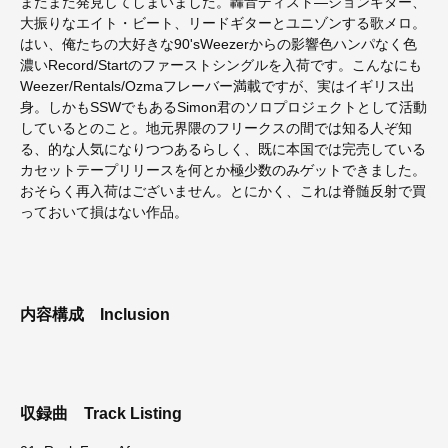
またまた発見してしまいました。轟音ディスト―ションギター、
大振りなエイト・ビート、リードギターとユニゾンする歌メロ。
はい、俺たちの大好きな90'sWeezerからの影響色ハンパなく色
濃いRecord/Startのファーストシングルを入荷です。こんなにも
Weezer/Rentals/Ozmaフレーバー満載ですが、実はイギリス出
身。しかもSSWでもあるSimon君のソロプロジェクトとして活動
しているとのこと。地元界隈のフリークスの間では知る人ぞ知
る、的な人気になりつつあるらしく、既に本国では完売している
カセットテープリリースを何とか極少数のみゲットできました。
おそらく再入荷はございません。とにかく、これは脊髄反射で買
っておいて損はない作品。
内容構成
Inclusion
収録曲
Track Listing