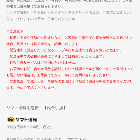
の場合は備考欄にてお知らせ下さい。
※ご指定日時がご注文日から近すぎたり遠すぎたりする場合、ご希望に添えないこ
ともございますので予めご了承くださいませ。
※ご注意※
・長期ご不在や住所のお間違いなど、お客様のご都合でお荷物が弊社に返送された
場合、再発送には別途送料をご請求いたします。
・配送途中に発生したいかなるトラブルにも当店では責任を負いかねます。
・配送途中での破損や紛失につきましては補償いたしかねます。
・代金引換サービスはご利用いただけません。
・お荷物のお問い合わせ番号を記載した注文確認メールが届いてから一週間経って
も届かない場合は、お手数ですがメールにてお問い合わせください。
・交通状況、地域、天災、事故等の要因により配達に遅延が発生する場合がござい
ます。予めご了承くださいませ。
ヤマト運輸宅急便 【代金引換】
代引き手数料：330円（税込）
各地域ごとの送料は以下の通りです。（2023/4/1〜）