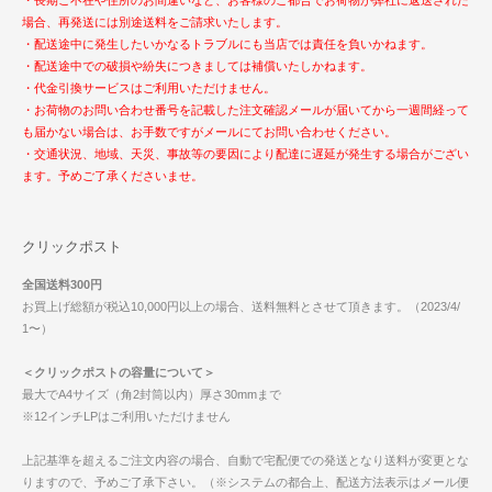
場合、再発送には別途送料をご請求いたします。
・配送途中に発生したいかなるトラブルにも当店では責任を負いかねます。
・配送途中での破損や紛失につきましては補償いたしかねます。
・代金引換サービスはご利用いただけません。
・お荷物のお問い合わせ番号を記載した注文確認メールが届いてから一週間経って
も届かない場合は、お手数ですがメールにてお問い合わせください。
・交通状況、地域、天災、事故等の要因により配達に遅延が発生する場合がござい
ます。予めご了承くださいませ。
クリックポスト
全国送料300円
お買上げ総額が税込10,000円以上の場合、送料無料とさせて頂きます。（2023/4/
1〜）
＜クリックポストの容量について＞
最大でA4サイズ（角2封筒以内）厚さ30mmまで
※12インチLPはご利用いただけません
上記基準を超えるご注文内容の場合、自動で宅配便での発送となり送料が変更とな
りますので、予めご了承下さい。（※システムの都合上、配送方法表示はメール便