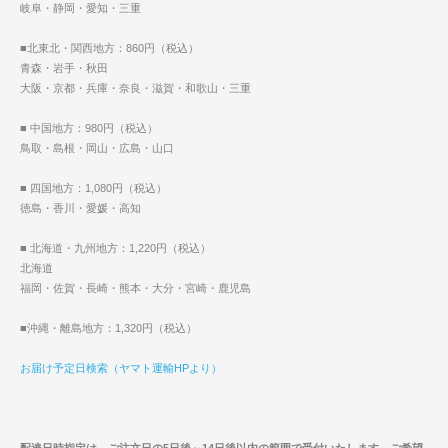
岐阜・静岡・愛知・三重
■北東北・関西地方：860円（税込）
青森・岩手・秋田
大阪・京都・兵庫・奈良・滋賀・和歌山・三重
■ 中国地方：980円（税込）
鳥取・島根・岡山・広島・山口
■ 四国地方：1,080円（税込）
徳島・香川・愛媛・高知
■ 北海道・九州地方：1,220円（税込）
北海道
福岡・佐賀・長崎・熊本・大分・宮崎・鹿児島
■沖縄・離島地方：1,320円（税込）
お届け予定日検索（ヤマト運輸HPより）
配達日時指定は、ご注文日の5日後～14日後以内の範囲で受付いたします。ご希望