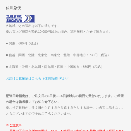
佐川急便
各地域ごとの送料は以下の通りです。
※お買上げ総額が税込10,000円以上の場合、送料無料とさせて頂きます。
■ 関東：660円（税込）
■ 信越・関西・北陸・北東北・南東北・北陸・中部地方：730円（税込）
■ 北海道・沖縄・北九州・南九州・四国・中国地方：850円（税込）
お届け日数確認はこちら（佐川急便HPより）
配達日時指定は、ご注文日の5日後～14日後以内の範囲で受付いたします。ご希望
の場合は備考欄にてお知らせ下さい。
※ご指定日時がご注文日から近すぎたり遠すぎたりする場合、ご希望に添えないこ
ともございますので予めご了承くださいませ。
※ご注意※
・長期ご不在や住所のお間違いなど、お客様のご都合でお荷物が弊社に返送された