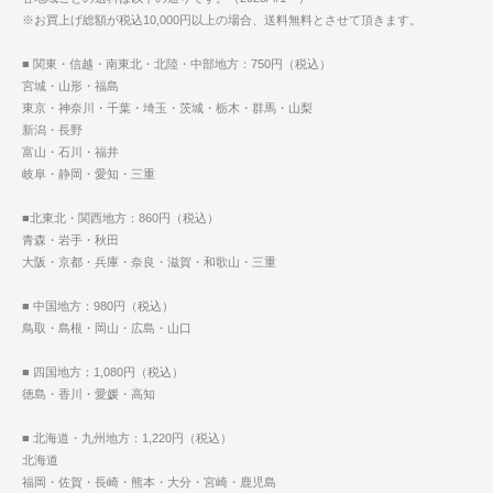
※お買上げ総額が税込10,000円以上の場合、送料無料とさせて頂きます。
■ 関東・信越・南東北・北陸・中部地方：750円（税込）
宮城・山形・福島
東京・神奈川・千葉・埼玉・茨城・栃木・群馬・山梨
新潟・長野
富山・石川・福井
岐阜・静岡・愛知・三重
■北東北・関西地方：860円（税込）
青森・岩手・秋田
大阪・京都・兵庫・奈良・滋賀・和歌山・三重
■ 中国地方：980円（税込）
鳥取・島根・岡山・広島・山口
■ 四国地方：1,080円（税込）
徳島・香川・愛媛・高知
■ 北海道・九州地方：1,220円（税込）
北海道
福岡・佐賀・長崎・熊本・大分・宮崎・鹿児島