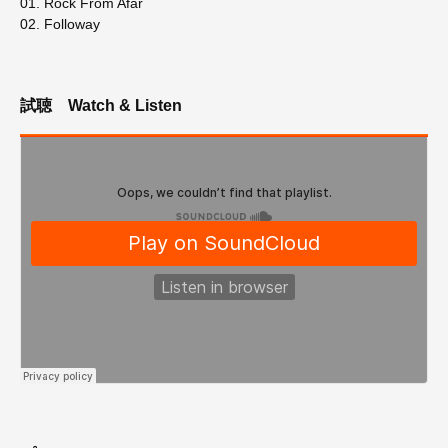
01. Rock From Afar
02. Followay
試聴
Watch & Listen