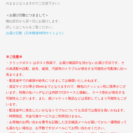
のままとなりますのでご注意下さい）
＜お届け日数につきまして＞
概ね翌日から翌々日にお届けします。
詳しくはこちらをご覧ください。
お届け日数（日本郵便WEBサイトより）
※ご注意※
・クリックポスト はポスト投函で、お届け確認印を頂かないお届け方法です。そ
の為遅配や誤配、紛失、破損、汚損等のトラブルが発生する可能性が宅配便に比べ
高まります。
・配送途中での破損や紛失につきましては補償いたしかねます。
・規定サイズが厚さ30mmまでとなりますので、梱包のクッション性に限界がござ
います。特典の缶バッヂなどは内部でCDケースと接触し、ケース割れが発生する
可能性もございます。また、紙ジャケット製品などは屈折してしまう可能性もござ
います。
・配送途中に発生したいかなるトラブルについても当店では責任を負いかねます。
・時間指定、代金引換サービスはご利用頂けません。
・お荷物のお問い合わせ番号を記載した注文確認メールが届いてから一週間経って
も届かない場合は、お手数ですがメールにてお問い合わせください。