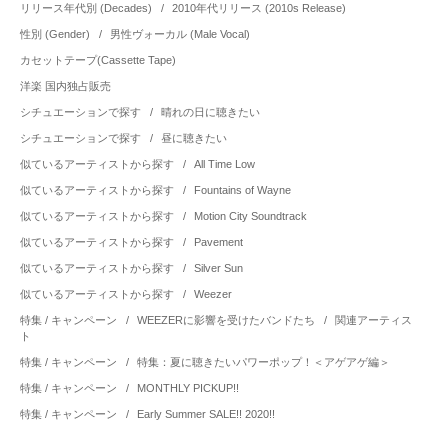
リリース年代別 (Decades)
/
2010年代リリース (2010s Release)
性別 (Gender)
/
男性ヴォーカル (Male Vocal)
カセットテープ(Cassette Tape)
洋楽 国内独占販売
シチュエーションで探す
/
晴れの日に聴きたい
シチュエーションで探す
/
昼に聴きたい
似ているアーティストから探す
/
All Time Low
似ているアーティストから探す
/
Fountains of Wayne
似ているアーティストから探す
/
Motion City Soundtrack
似ているアーティストから探す
/
Pavement
似ているアーティストから探す
/
Silver Sun
似ているアーティストから探す
/
Weezer
特集 / キャンペーン
/
WEEZERに影響を受けたバンドたち
/
関連アーティス
ト
特集 / キャンペーン
/
特集：夏に聴きたいパワーポップ！＜アゲアゲ編＞
特集 / キャンペーン
/
MONTHLY PICKUP!!
特集 / キャンペーン
/
Early Summer SALE!! 2020!!