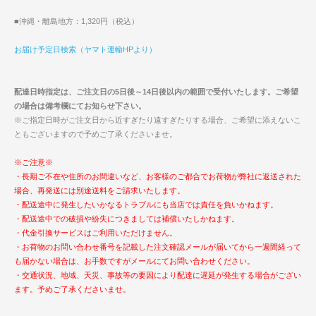
■沖縄・離島地方：1,320円（税込）
お届け予定日検索（ヤマト運輸HPより）
配達日時指定は、ご注文日の5日後～14日後以内の範囲で受付いたします。ご希望
の場合は備考欄にてお知らせ下さい。
※ご指定日時がご注文日から近すぎたり遠すぎたりする場合、ご希望に添えないこ
ともございますので予めご了承くださいませ。
※ご注意※
・長期ご不在や住所のお間違いなど、お客様のご都合でお荷物が弊社に返送された
場合、再発送には別途送料をご請求いたします。
・配送途中に発生したいかなるトラブルにも当店では責任を負いかねます。
・配送途中での破損や紛失につきましては補償いたしかねます。
・代金引換サービスはご利用いただけません。
・お荷物のお問い合わせ番号を記載した注文確認メールが届いてから一週間経って
も届かない場合は、お手数ですがメールにてお問い合わせください。
・交通状況、地域、天災、事故等の要因により配達に遅延が発生する場合がござい
ます。予めご了承くださいませ。