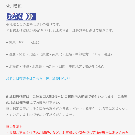
佐川急便
各地域ごとの送料は以下の通りです。
※お買上げ総額が税込10,000円以上の場合、送料無料とさせて頂きます。
■ 関東：660円（税込）
■ 信越・関西・北陸・北東北・南東北・北陸・中部地方：730円（税込）
■ 北海道・沖縄・北九州・南九州・四国・中国地方：850円（税込）
お届け日数確認はこちら（佐川急便HPより）
配達日時指定は、ご注文日の5日後～14日後以内の範囲で受付いたします。ご希望
の場合は備考欄にてお知らせ下さい。
※ご指定日時がご注文日から近すぎたり遠すぎたりする場合、ご希望に添えないこ
ともございますので予めご了承くださいませ。
※ご注意※
・長期ご不在や住所のお間違いなど、お客様のご都合でお荷物が弊社に返送された