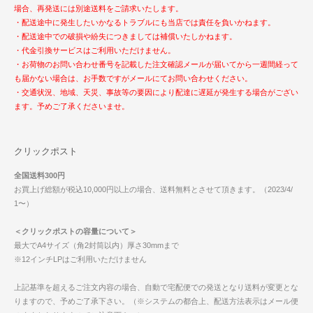
場合、再発送には別途送料をご請求いたします。
・配送途中に発生したいかなるトラブルにも当店では責任を負いかねます。
・配送途中での破損や紛失につきましては補償いたしかねます。
・代金引換サービスはご利用いただけません。
・お荷物のお問い合わせ番号を記載した注文確認メールが届いてから一週間経って
も届かない場合は、お手数ですがメールにてお問い合わせください。
・交通状況、地域、天災、事故等の要因により配達に遅延が発生する場合がござい
ます。予めご了承くださいませ。
クリックポスト
全国送料300円
お買上げ総額が税込10,000円以上の場合、送料無料とさせて頂きます。（2023/4/
1〜）
＜クリックポストの容量について＞
最大でA4サイズ（角2封筒以内）厚さ30mmまで
※12インチLPはご利用いただけません
上記基準を超えるご注文内容の場合、自動で宅配便での発送となり送料が変更とな
りますので、予めご了承下さい。（※システムの都合上、配送方法表示はメール便