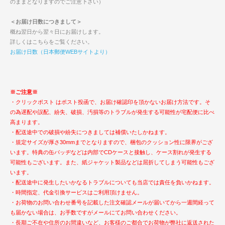
のままとなりますのでご注意下さい）
＜お届け日数につきまして＞
概ね翌日から翌々日にお届けします。
詳しくはこちらをご覧ください。
お届け日数（日本郵便WEBサイトより）
※ご注意※
・クリックポスト はポスト投函で、お届け確認印を頂かないお届け方法です。そ
の為遅配や誤配、紛失、破損、汚損等のトラブルが発生する可能性が宅配便に比べ
高まります。
・配送途中での破損や紛失につきましては補償いたしかねます。
・規定サイズが厚さ30mmまでとなりますので、梱包のクッション性に限界がござ
います。特典の缶バッヂなどは内部でCDケースと接触し、ケース割れが発生する
可能性もございます。また、紙ジャケット製品などは屈折してしまう可能性もござ
います。
・配送途中に発生したいかなるトラブルについても当店では責任を負いかねます。
・時間指定、代金引換サービスはご利用頂けません。
・お荷物のお問い合わせ番号を記載した注文確認メールが届いてから一週間経って
も届かない場合は、お手数ですがメールにてお問い合わせください。
・長期ご不在や住所のお間違いなど、お客様のご都合でお荷物が弊社に返送された