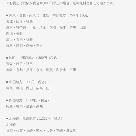
※お買上げ総額が税込10,000円以上の場合、送料無料とさせて頂きます。
■ 関東・信越・南東北・北陸・中部地方：750円（税込）
宮城・山形・福島
東京・神奈川・千葉・埼玉・茨城・栃木・群馬・山梨
新潟・長野
富山・石川・福井
岐阜・静岡・愛知・三重
■北東北・関西地方：860円（税込）
青森・岩手・秋田
大阪・京都・兵庫・奈良・滋賀・和歌山・三重
■ 中国地方：980円（税込）
鳥取・島根・岡山・広島・山口
■ 四国地方：1,080円（税込）
徳島・香川・愛媛・高知
■ 北海道・九州地方：1,220円（税込）
北海道
福岡・佐賀・長崎・熊本・大分・宮崎・鹿児島