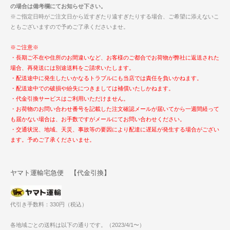
の場合は備考欄にてお知らせ下さい。
※ご指定日時がご注文日から近すぎたり遠すぎたりする場合、ご希望に添えないこ
ともございますので予めご了承くださいませ。
※ご注意※
・長期ご不在や住所のお間違いなど、お客様のご都合でお荷物が弊社に返送された
場合、再発送には別途送料をご請求いたします。
・配送途中に発生したいかなるトラブルにも当店では責任を負いかねます。
・配送途中での破損や紛失につきましては補償いたしかねます。
・代金引換サービスはご利用いただけません。
・お荷物のお問い合わせ番号を記載した注文確認メールが届いてから一週間経って
も届かない場合は、お手数ですがメールにてお問い合わせください。
・交通状況、地域、天災、事故等の要因により配達に遅延が発生する場合がござい
ます。予めご了承くださいませ。
ヤマト運輸宅急便 【代金引換】
代引き手数料：330円（税込）
各地域ごとの送料は以下の通りです。（2023/4/1〜）