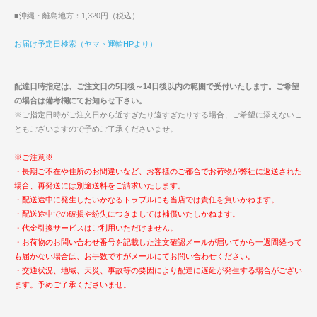
■沖縄・離島地方：1,320円（税込）
お届け予定日検索（ヤマト運輸HPより）
配達日時指定は、ご注文日の5日後～14日後以内の範囲で受付いたします。ご希望
の場合は備考欄にてお知らせ下さい。
※ご指定日時がご注文日から近すぎたり遠すぎたりする場合、ご希望に添えないこ
ともございますので予めご了承くださいませ。
※ご注意※
・長期ご不在や住所のお間違いなど、お客様のご都合でお荷物が弊社に返送された
場合、再発送には別途送料をご請求いたします。
・配送途中に発生したいかなるトラブルにも当店では責任を負いかねます。
・配送途中での破損や紛失につきましては補償いたしかねます。
・代金引換サービスはご利用いただけません。
・お荷物のお問い合わせ番号を記載した注文確認メールが届いてから一週間経って
も届かない場合は、お手数ですがメールにてお問い合わせください。
・交通状況、地域、天災、事故等の要因により配達に遅延が発生する場合がござい
ます。予めご了承くださいませ。