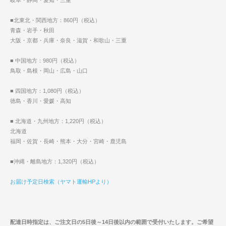
岐阜・静岡・愛知・三重
■北東北・関西地方：860円（税込）
青森・岩手・秋田
大阪・京都・兵庫・奈良・滋賀・和歌山・三重
■ 中国地方：980円（税込）
鳥取・島根・岡山・広島・山口
■ 四国地方：1,080円（税込）
徳島・香川・愛媛・高知
■ 北海道・九州地方：1,220円（税込）
北海道
福岡・佐賀・長崎・熊本・大分・宮崎・鹿児島
■沖縄・離島地方：1,320円（税込）
お届け予定日検索（ヤマト運輸HPより）
配達日時指定は、ご注文日の5日後～14日後以内の範囲で受付いたします。ご希望