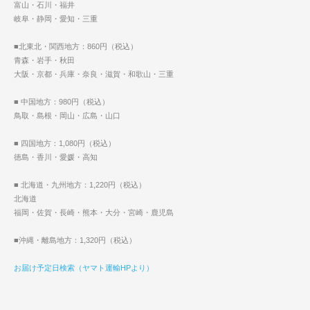
富山・石川・福井
岐阜・静岡・愛知・三重
■北東北・関西地方：860円（税込）
青森・岩手・秋田
大阪・京都・兵庫・奈良・滋賀・和歌山・三重
■ 中国地方：980円（税込）
鳥取・島根・岡山・広島・山口
■ 四国地方：1,080円（税込）
徳島・香川・愛媛・高知
■ 北海道・九州地方：1,220円（税込）
北海道
福岡・佐賀・長崎・熊本・大分・宮崎・鹿児島
■沖縄・離島地方：1,320円（税込）
お届け予定日検索（ヤマト運輸HPより）