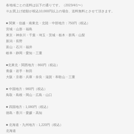
各地域ごとの送料は以下の通りです。（2023/4/1〜）
※お買上げ総額が税込10,000円以上の場合、送料無料とさせて頂きます。
■ 関東・信越・南東北・北陸・中部地方：750円（税込）
宮城・山形・福島
東京・神奈川・千葉・埼玉・茨城・栃木・群馬・山梨
新潟・長野
富山・石川・福井
岐阜・静岡・愛知・三重
■北東北・関西地方：860円（税込）
青森・岩手・秋田
大阪・京都・兵庫・奈良・滋賀・和歌山・三重
■ 中国地方：980円（税込）
鳥取・島根・岡山・広島・山口
■ 四国地方：1,080円（税込）
徳島・香川・愛媛・高知
■ 北海道・九州地方：1,220円（税込）
北海道