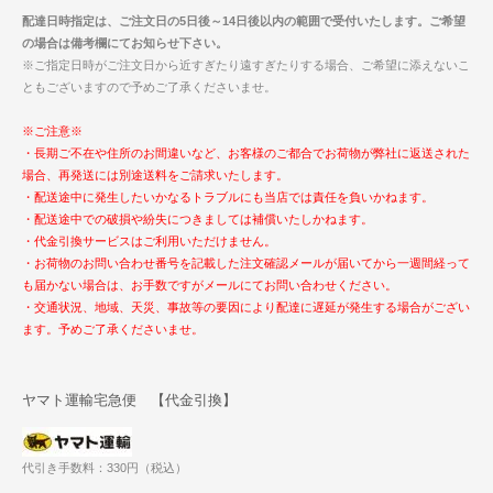
配達日時指定は、ご注文日の5日後～14日後以内の範囲で受付いたします。ご希望
の場合は備考欄にてお知らせ下さい。
※ご指定日時がご注文日から近すぎたり遠すぎたりする場合、ご希望に添えないこ
ともございますので予めご了承くださいませ。
※ご注意※
・長期ご不在や住所のお間違いなど、お客様のご都合でお荷物が弊社に返送された
場合、再発送には別途送料をご請求いたします。
・配送途中に発生したいかなるトラブルにも当店では責任を負いかねます。
・配送途中での破損や紛失につきましては補償いたしかねます。
・代金引換サービスはご利用いただけません。
・お荷物のお問い合わせ番号を記載した注文確認メールが届いてから一週間経って
も届かない場合は、お手数ですがメールにてお問い合わせください。
・交通状況、地域、天災、事故等の要因により配達に遅延が発生する場合がござい
ます。予めご了承くださいませ。
ヤマト運輸宅急便 【代金引換】
代引き手数料：330円（税込）