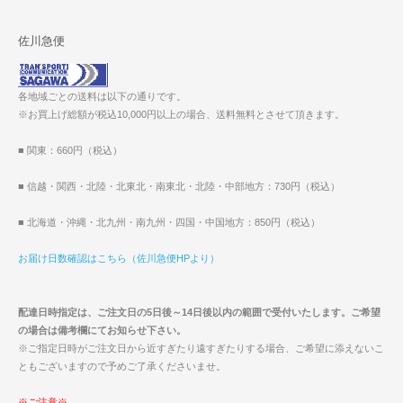
佐川急便
各地域ごとの送料は以下の通りです。
※お買上げ総額が税込10,000円以上の場合、送料無料とさせて頂きます。
■ 関東：660円（税込）
■ 信越・関西・北陸・北東北・南東北・北陸・中部地方：730円（税込）
■ 北海道・沖縄・北九州・南九州・四国・中国地方：850円（税込）
お届け日数確認はこちら（佐川急便HPより）
配達日時指定は、ご注文日の5日後～14日後以内の範囲で受付いたします。ご希望
の場合は備考欄にてお知らせ下さい。
※ご指定日時がご注文日から近すぎたり遠すぎたりする場合、ご希望に添えないこ
ともございますので予めご了承くださいませ。
※ご注意※