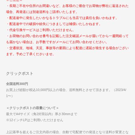
・長期ご不在や住所のお間違いなど、お客様のご都合でお荷物が弊社に返送された
場合、再発送には別途送料をご請求いたします。
・配送途中に発生したいかなるトラブルにも当店では責任を負いかねます。
・配送途中での破損や紛失につきましては補償いたしかねます。
・代金引換サービスはご利用いただけません。
・お荷物のお問い合わせ番号を記載した注文確認メールが届いてから一週間経って
も届かない場合は、お手数ですがメールにてお問い合わせください。
・交通状況、地域、天災、事故等の要因により配達に遅延が発生する場合がござい
ます。予めご了承くださいませ。
クリックポスト
全国送料300円
お買上げ総額が税込10,000円以上の場合、送料無料とさせて頂きます。（2023/4/
1〜）
＜クリックポストの容量について＞
最大でA4サイズ（角2封筒以内）厚さ30mmまで
※12インチLPはご利用いただけません
上記基準を超えるご注文内容の場合、自動で宅配便での発送となり送料が変更とな