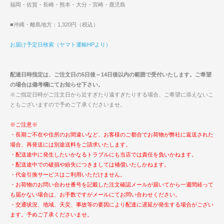
福岡・佐賀・長崎・熊本・大分・宮崎・鹿児島
■沖縄・離島地方：1,320円（税込）
お届け予定日検索（ヤマト運輸HPより）
配達日時指定は、ご注文日の5日後～14日後以内の範囲で受付いたします。ご希望
の場合は備考欄にてお知らせ下さい。
※ご指定日時がご注文日から近すぎたり遠すぎたりする場合、ご希望に添えないこ
ともございますので予めご了承くださいませ。
※ご注意※
・長期ご不在や住所のお間違いなど、お客様のご都合でお荷物が弊社に返送された
場合、再発送には別途送料をご請求いたします。
・配送途中に発生したいかなるトラブルにも当店では責任を負いかねます。
・配送途中での破損や紛失につきましては補償いたしかねます。
・代金引換サービスはご利用いただけません。
・お荷物のお問い合わせ番号を記載した注文確認メールが届いてから一週間経って
も届かない場合は、お手数ですがメールにてお問い合わせください。
・交通状況、地域、天災、事故等の要因により配達に遅延が発生する場合がござい
ます。予めご了承くださいませ。