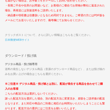
も届かない場合は、お手数ですがメールにてお問い合わせください。
・長期ご不在や住所のお間違いなど、お客様のご都合でお荷物が弊社に返送された
場合、再発送には別途送料をご請求いたします。
・納品書や領収書は信書扱いとなるため同封できません。ご希望の方にはPDF版を
メールにてお送りいたしますので、備考欄にてお知らせください。
クリックポスト について、さらに詳しい情報はこちらをご覧ください。
日本郵便WEBサイト
ダウンロード / 投げ銭
デジタル商品・投げ銭専用
送料の発生しないデジタル商品（音源のダウンロード商品など）、または投げ銭の
みをお買い上げの場合はこちらを選択ください。
※ご注意※ デジタル商品・投げ銭とは別に、配送が発生する商品を合わせてご購
入のお客様
こちらの配送方法は選択しないでください。
謝った配送方法を選択した場合、別の配送方法に変更頂き、差額をご請求後の配送
となります。また対応や商品のご到着に相応のお時間をいただいしまうことにも繋
がります。配送方法の選択にはご注意をお願いいたします。