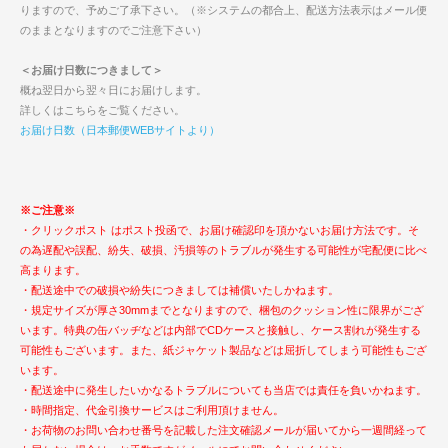
りますので、予めご了承下さい。（※システムの都合上、配送方法表示はメール便
のままとなりますのでご注意下さい）
＜お届け日数につきまして＞
概ね翌日から翌々日にお届けします。
詳しくはこちらをご覧ください。
お届け日数（日本郵便WEBサイトより）
※ご注意※
・クリックポスト はポスト投函で、お届け確認印を頂かないお届け方法です。そ
の為遅配や誤配、紛失、破損、汚損等のトラブルが発生する可能性が宅配便に比べ
高まります。
・配送途中での破損や紛失につきましては補償いたしかねます。
・規定サイズが厚さ30mmまでとなりますので、梱包のクッション性に限界がござ
います。特典の缶バッヂなどは内部でCDケースと接触し、ケース割れが発生する
可能性もございます。また、紙ジャケット製品などは屈折してしまう可能性もござ
います。
・配送途中に発生したいかなるトラブルについても当店では責任を負いかねます。
・時間指定、代金引換サービスはご利用頂けません。
・お荷物のお問い合わせ番号を記載した注文確認メールが届いてから一週間経って