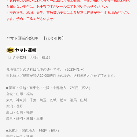
・お荷物のお問い合わせ番号を記載した注文確認メールが届いてから一週間経って
も届かない場合は、お手数ですがメールにてお問い合わせください。
・交通状況、地域、天災、事故等の要因により配達に遅延が発生する場合がござい
ます。予めご了承くださいませ。
ヤマト運輸宅急便 【代金引換】
代引き手数料：330円（税込）
各地域ごとの送料は以下の通りです。（2023/4/1〜）
※お買上げ総額が税込10,000円以上の場合、送料無料とさせて頂きます。
■ 関東・信越・南東北・北陸・中部地方：750円（税込）
宮城・山形・福島
東京・神奈川・千葉・埼玉・茨城・栃木・群馬・山梨
新潟・長野
富山・石川・福井
岐阜・静岡・愛知・三重
■北東北・関西地方：860円（税込）
青森・岩手・秋田