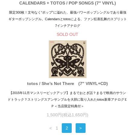
CALENDARS + TOTOS / POP SONGS (7″ VINYL)
限定300枚！文句なく“ポップ”に溢れた、最強パワーポップシングルであり最強
ギターポップシングル。Calendarsとtotosによる、ファン狂喜乱舞のスプリット
7インチアナログ
SOLD OUT
totos / She’s Not There (7″ VINYL+CD)
【2015年11月マンスリーピックアップ】まるでおとぎ話？まるで映画のサウン
ドトラック？ストリングスアンサンブルを大胆に取り入れたtotos新章アナログＥ
Ｐ＜当店限定特典付＞
1,500円(税込1,650円)
<
1
2
>