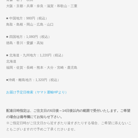
大阪・京都・兵庫・奈良・滋賀・和歌山・三重
■ 中国地方：980円（税込）
鳥取・島根・岡山・広島・山口
■ 四国地方：1,080円（税込）
徳島・香川・愛媛・高知
■ 北海道・九州地方：1,220円（税込）
北海道
福岡・佐賀・長崎・熊本・大分・宮崎・鹿児島
■沖縄・離島地方：1,320円（税込）
お届け予定日検索（ヤマト運輸HPより）
配達日時指定は、ご注文日の5日後～14日後以内の範囲で受付いたします。ご希望
の場合は備考欄にてお知らせ下さい。
※ご指定日時がご注文日から近すぎたり遠すぎたりする場合、ご希望に添えないこ
ともございますので予めご了承くださいませ。