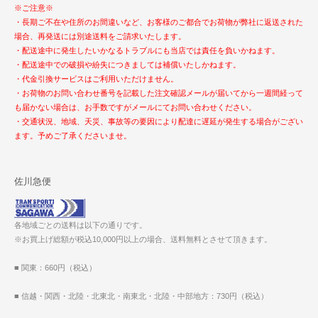
※ご注意※
・長期ご不在や住所のお間違いなど、お客様のご都合でお荷物が弊社に返送された
場合、再発送には別途送料をご請求いたします。
・配送途中に発生したいかなるトラブルにも当店では責任を負いかねます。
・配送途中での破損や紛失につきましては補償いたしかねます。
・代金引換サービスはご利用いただけません。
・お荷物のお問い合わせ番号を記載した注文確認メールが届いてから一週間経って
も届かない場合は、お手数ですがメールにてお問い合わせください。
・交通状況、地域、天災、事故等の要因により配達に遅延が発生する場合がござい
ます。予めご了承くださいませ。
佐川急便
各地域ごとの送料は以下の通りです。
※お買上げ総額が税込10,000円以上の場合、送料無料とさせて頂きます。
■ 関東：660円（税込）
■ 信越・関西・北陸・北東北・南東北・北陸・中部地方：730円（税込）