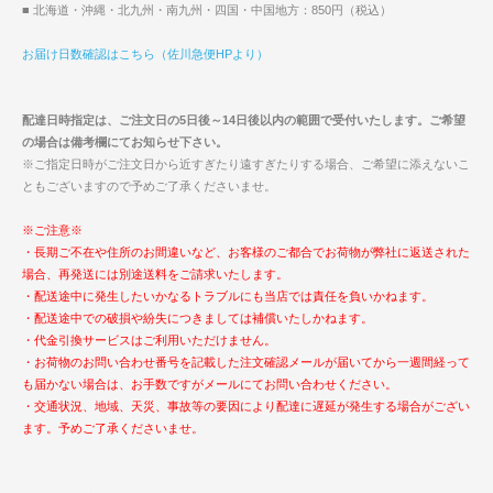
■ 北海道・沖縄・北九州・南九州・四国・中国地方：850円（税込）
お届け日数確認はこちら（佐川急便HPより）
配達日時指定は、ご注文日の5日後～14日後以内の範囲で受付いたします。ご希望
の場合は備考欄にてお知らせ下さい。
※ご指定日時がご注文日から近すぎたり遠すぎたりする場合、ご希望に添えないこ
ともございますので予めご了承くださいませ。
※ご注意※
・長期ご不在や住所のお間違いなど、お客様のご都合でお荷物が弊社に返送された
場合、再発送には別途送料をご請求いたします。
・配送途中に発生したいかなるトラブルにも当店では責任を負いかねます。
・配送途中での破損や紛失につきましては補償いたしかねます。
・代金引換サービスはご利用いただけません。
・お荷物のお問い合わせ番号を記載した注文確認メールが届いてから一週間経って
も届かない場合は、お手数ですがメールにてお問い合わせください。
・交通状況、地域、天災、事故等の要因により配達に遅延が発生する場合がござい
ます。予めご了承くださいませ。