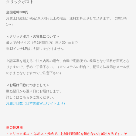
クリックポスト
全国送料300円
お買上げ総額が税込10,000円以上の場合、送料無料とさせて頂きます。（2023/4/
1〜）
＜クリックポストの容量について＞
最大でA4サイズ（角2封筒以内）厚さ30mmまで
※12インチLPはご利用いただけません
上記基準を超えるご注文内容の場合、自動で宅配便での発送となり送料が変更とな
りますので、予めご了承下さい。（※システムの都合上、配送方法表示はメール便
のままとなりますのでご注意下さい）
＜お届け日数につきまして＞
概ね翌日から翌々日にお届けします。
詳しくはこちらをご覧ください。
お届け日数（日本郵便WEBサイトより）
※ご注意※
・クリックポスト はポスト投函で、お届け確認印を頂かないお届け方法です。そ