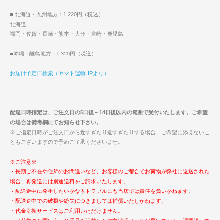
■ 北海道・九州地方：1,220円（税込）
北海道
福岡・佐賀・長崎・熊本・大分・宮崎・鹿児島
■沖縄・離島地方：1,320円（税込）
お届け予定日検索（ヤマト運輸HPより）
配達日時指定は、ご注文日の5日後～14日後以内の範囲で受付いたします。ご希望
の場合は備考欄にてお知らせ下さい。
※ご指定日時がご注文日から近すぎたり遠すぎたりする場合、ご希望に添えないこ
ともございますので予めご了承くださいませ。
※ご注意※
・長期ご不在や住所のお間違いなど、お客様のご都合でお荷物が弊社に返送された
場合、再発送には別途送料をご請求いたします。
・配送途中に発生したいかなるトラブルにも当店では責任を負いかねます。
・配送途中での破損や紛失につきましては補償いたしかねます。
・代金引換サービスはご利用いただけません。