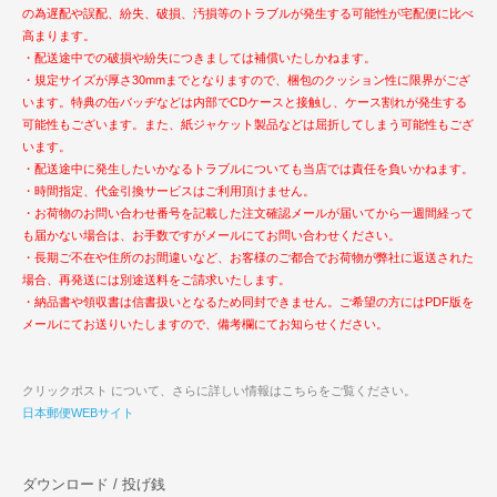
の為遅配や誤配、紛失、破損、汚損等のトラブルが発生する可能性が宅配便に比べ
高まります。
・配送途中での破損や紛失につきましては補償いたしかねます。
・規定サイズが厚さ30mmまでとなりますので、梱包のクッション性に限界がござ
います。特典の缶バッヂなどは内部でCDケースと接触し、ケース割れが発生する
可能性もございます。また、紙ジャケット製品などは屈折してしまう可能性もござ
います。
・配送途中に発生したいかなるトラブルについても当店では責任を負いかねます。
・時間指定、代金引換サービスはご利用頂けません。
・お荷物のお問い合わせ番号を記載した注文確認メールが届いてから一週間経って
も届かない場合は、お手数ですがメールにてお問い合わせください。
・長期ご不在や住所のお間違いなど、お客様のご都合でお荷物が弊社に返送された
場合、再発送には別途送料をご請求いたします。
・納品書や領収書は信書扱いとなるため同封できません。ご希望の方にはPDF版を
メールにてお送りいたしますので、備考欄にてお知らせください。
クリックポスト について、さらに詳しい情報はこちらをご覧ください。
日本郵便WEBサイト
ダウンロード / 投げ銭