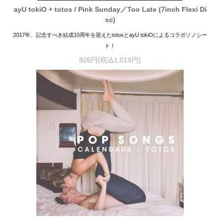
ayU tokiO + totos / Pink Sunday／Too Late (7inch Flexi Di
sc)
2017年、記念すべき結成10周年を迎えたtotosとayU tokiOによるコラボソノシー
ト！
926円(税込1,019円)