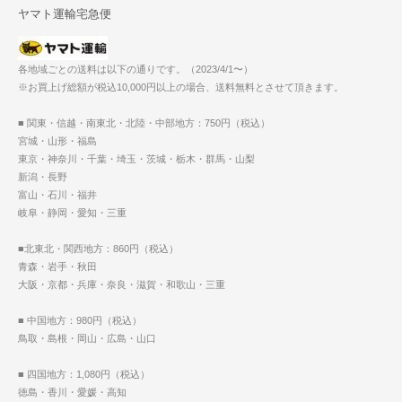
ヤマト運輸宅急便
各地域ごとの送料は以下の通りです。（2023/4/1〜）
※お買上げ総額が税込10,000円以上の場合、送料無料とさせて頂きます。
■ 関東・信越・南東北・北陸・中部地方：750円（税込）
宮城・山形・福島
東京・神奈川・千葉・埼玉・茨城・栃木・群馬・山梨
新潟・長野
富山・石川・福井
岐阜・静岡・愛知・三重
■北東北・関西地方：860円（税込）
青森・岩手・秋田
大阪・京都・兵庫・奈良・滋賀・和歌山・三重
■ 中国地方：980円（税込）
鳥取・島根・岡山・広島・山口
■ 四国地方：1,080円（税込）
徳島・香川・愛媛・高知