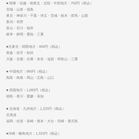
■ 関東・信越・南東北・北陸・中部地方：750円（税込）
宮城・山形・福島
東京・神奈川・千葉・埼玉・茨城・栃木・群馬・山梨
新潟・長野
富山・石川・福井
岐阜・静岡・愛知・三重
■北東北・関西地方：860円（税込）
青森・岩手・秋田
大阪・京都・兵庫・奈良・滋賀・和歌山・三重
■ 中国地方：980円（税込）
鳥取・島根・岡山・広島・山口
■ 四国地方：1,080円（税込）
徳島・香川・愛媛・高知
■ 北海道・九州地方：1,220円（税込）
北海道
福岡・佐賀・長崎・熊本・大分・宮崎・鹿児島
■沖縄・離島地方：1,320円（税込）