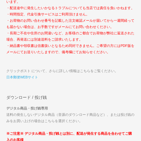
います。
・配送途中に発生したいかなるトラブルについても当店では責任を負いかねます。
・時間指定、代金引換サービスはご利用頂けません。
・お荷物のお問い合わせ番号を記載した注文確認メールが届いてから一週間経って
も届かない場合は、お手数ですがメールにてお問い合わせください。
・長期ご不在や住所のお間違いなど、お客様のご都合でお荷物が弊社に返送された
場合、再発送には別途送料をご請求いたします。
・納品書や領収書は信書扱いとなるため同封できません。ご希望の方にはPDF版を
メールにてお送りいたしますので、備考欄にてお知らせください。
クリックポスト について、さらに詳しい情報はこちらをご覧ください。
日本郵便WEBサイト
ダウンロード / 投げ銭
デジタル商品・投げ銭専用
送料の発生しないデジタル商品（音源のダウンロード商品など）、または投げ銭の
みをお買い上げの場合はこちらを選択ください。
※ご注意※ デジタル商品・投げ銭とは別に、配送が発生する商品を合わせてご購
入のお客様