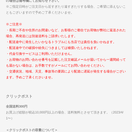
の場合は備考欄にてお知らせ下さい。
※ご指定日時がご注文日から近すぎたり遠すぎたりする場合、ご希望に添えないこ
ともございますので予めご了承くださいませ。
※ご注意※
・長期ご不在や住所のお間違いなど、お客様のご都合でお荷物が弊社に返送された
場合、再発送には別途送料をご請求いたします。
・配送途中に発生したいかなるトラブルにも当店では責任を負いかねます。
・配送途中での破損や紛失につきましては補償いたしかねます。
・代金引換サービスはご利用いただけません。
・お荷物のお問い合わせ番号を記載した注文確認メールが届いてから一週間経って
も届かない場合は、お手数ですがメールにてお問い合わせください。
・交通状況、地域、天災、事故等の要因により配達に遅延が発生する場合がござい
ます。予めご了承くださいませ。
クリックポスト
全国送料300円
お買上げ総額が税込10,000円以上の場合、送料無料とさせて頂きます。（2023/4/
1〜）
＜クリックポストの容量について＞