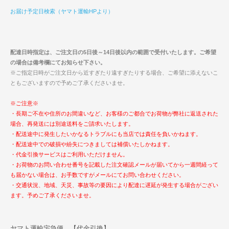
お届け予定日検索（ヤマト運輸HPより）
配達日時指定は、ご注文日の5日後～14日後以内の範囲で受付いたします。ご希望
の場合は備考欄にてお知らせ下さい。
※ご指定日時がご注文日から近すぎたり遠すぎたりする場合、ご希望に添えないこ
ともございますので予めご了承くださいませ。
※ご注意※
・長期ご不在や住所のお間違いなど、お客様のご都合でお荷物が弊社に返送された
場合、再発送には別途送料をご請求いたします。
・配送途中に発生したいかなるトラブルにも当店では責任を負いかねます。
・配送途中での破損や紛失につきましては補償いたしかねます。
・代金引換サービスはご利用いただけません。
・お荷物のお問い合わせ番号を記載した注文確認メールが届いてから一週間経って
も届かない場合は、お手数ですがメールにてお問い合わせください。
・交通状況、地域、天災、事故等の要因により配達に遅延が発生する場合がござい
ます。予めご了承くださいませ。
ヤマト運輸宅急便 【代金引換】