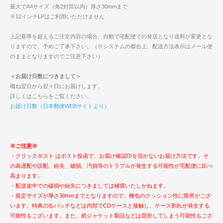
最大でA4サイズ（角2封筒以内）厚さ30mmまで
※12インチLPはご利用いただけません
上記基準を超えるご注文内容の場合、自動で宅配便での発送となり送料が変更とな
りますので、予めご了承下さい。（※システムの都合上、配送方法表示はメール便
のままとなりますのでご注意下さい）
＜お届け日数につきまして＞
概ね翌日から翌々日にお届けします。
詳しくはこちらをご覧ください。
お届け日数（日本郵便WEBサイトより）
※ご注意※
・クリックポスト はポスト投函で、お届け確認印を頂かないお届け方法です。そ
の為遅配や誤配、紛失、破損、汚損等のトラブルが発生する可能性が宅配便に比べ
高まります。
・配送途中での破損や紛失につきましては補償いたしかねます。
・規定サイズが厚さ30mmまでとなりますので、梱包のクッション性に限界がござ
います。特典の缶バッヂなどは内部でCDケースと接触し、ケース割れが発生する
可能性もございます。また、紙ジャケット製品などは屈折してしまう可能性もござ