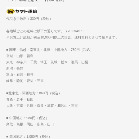
代引き手数料：330円（税込）
各地域ごとの送料は以下の通りです。（2023/4/1〜）
※お買上げ総額が税込10,000円以上の場合、送料無料とさせて頂きます。
■ 関東・信越・南東北・北陸・中部地方：750円（税込）
宮城・山形・福島
東京・神奈川・千葉・埼玉・茨城・栃木・群馬・山梨
新潟・長野
富山・石川・福井
岐阜・静岡・愛知・三重
■北東北・関西地方：860円（税込）
青森・岩手・秋田
大阪・京都・兵庫・奈良・滋賀・和歌山・三重
■ 中国地方：980円（税込）
鳥取・島根・岡山・広島・山口
■ 四国地方：1,080円（税込）