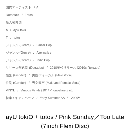
国内アーティスト
/
A
Domestic
/
Totos
新入荷邦楽
A
/
ayU tokiO
T
/
totos
ジャンル (Genre)
/
Guitar Pop
ジャンル (Genre)
/
Alternative
ジャンル (Genre)
/
Indie Pop
リリース年代別 (Decades)
/
2010年代リリース (2010s Release)
性別 (Gender)
/
男性ヴォーカル (Male Vocal)
性別 (Gender)
/
男女混声 (Male and Female Vocal)
VINYL
/
Various Vinyls (10" / Phonosheet / etc)
特集 / キャンペーン
/
Early Summer SALE!! 2020!!
ayU tokiO + totos / Pink Sunday／Too Late
(7inch Flexi Disc)