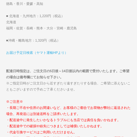
徳島・香川・愛媛・高知
■ 北海道・九州地方：1,220円（税込）
北海道
福岡・佐賀・長崎・熊本・大分・宮崎・鹿児島
■沖縄・離島地方：1,320円（税込）
お届け予定日検索（ヤマト運輸HPより）
配達日時指定は、ご注文日の5日後～14日後以内の範囲で受付いたします。ご希望
の場合は備考欄にてお知らせ下さい。
※ご指定日時がご注文日から近すぎたり遠すぎたりする場合、ご希望に添えないこ
ともございますので予めご了承くださいませ。
※ご注意※
・長期ご不在や住所のお間違いなど、お客様のご都合でお荷物が弊社に返送された
場合、再発送には別途送料をご請求いたします。
・配送途中に発生したいかなるトラブルにも当店では責任を負いかねます。
・配送途中での破損や紛失につきましては補償いたしかねます。
・代金引換サービスはご利用いただけません。