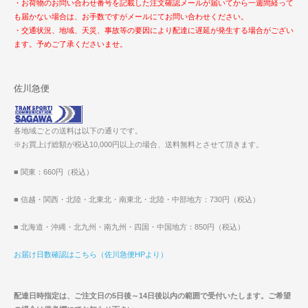
・お荷物のお問い合わせ番号を記載した注文確認メールが届いてから一週間経って
も届かない場合は、お手数ですがメールにてお問い合わせください。
・交通状況、地域、天災、事故等の要因により配達に遅延が発生する場合がござい
ます。予めご了承くださいませ。
佐川急便
各地域ごとの送料は以下の通りです。
※お買上げ総額が税込10,000円以上の場合、送料無料とさせて頂きます。
■ 関東：660円（税込）
■ 信越・関西・北陸・北東北・南東北・北陸・中部地方：730円（税込）
■ 北海道・沖縄・北九州・南九州・四国・中国地方：850円（税込）
お届け日数確認はこちら（佐川急便HPより）
配達日時指定は、ご注文日の5日後～14日後以内の範囲で受付いたします。ご希望