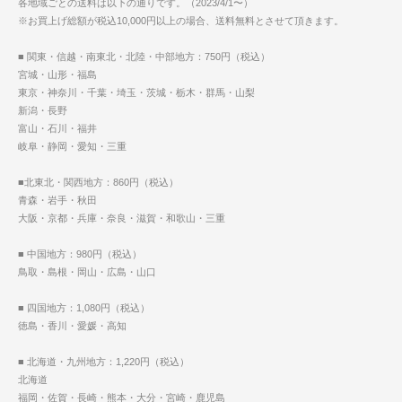
各地域ごとの送料は以下の通りです。（2023/4/1〜）
※お買上げ総額が税込10,000円以上の場合、送料無料とさせて頂きます。
■ 関東・信越・南東北・北陸・中部地方：750円（税込）
宮城・山形・福島
東京・神奈川・千葉・埼玉・茨城・栃木・群馬・山梨
新潟・長野
富山・石川・福井
岐阜・静岡・愛知・三重
■北東北・関西地方：860円（税込）
青森・岩手・秋田
大阪・京都・兵庫・奈良・滋賀・和歌山・三重
■ 中国地方：980円（税込）
鳥取・島根・岡山・広島・山口
■ 四国地方：1,080円（税込）
徳島・香川・愛媛・高知
■ 北海道・九州地方：1,220円（税込）
北海道
福岡・佐賀・長崎・熊本・大分・宮崎・鹿児島