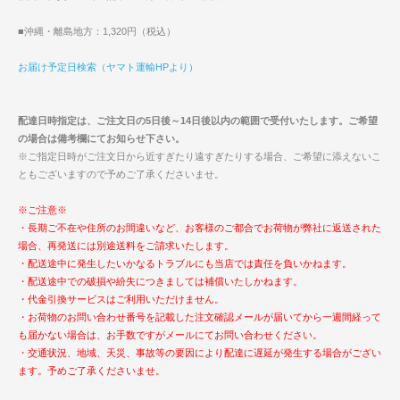
■沖縄・離島地方：1,320円（税込）
お届け予定日検索（ヤマト運輸HPより）
配達日時指定は、ご注文日の5日後～14日後以内の範囲で受付いたします。ご希望
の場合は備考欄にてお知らせ下さい。
※ご指定日時がご注文日から近すぎたり遠すぎたりする場合、ご希望に添えないこ
ともございますので予めご了承くださいませ。
※ご注意※
・長期ご不在や住所のお間違いなど、お客様のご都合でお荷物が弊社に返送された
場合、再発送には別途送料をご請求いたします。
・配送途中に発生したいかなるトラブルにも当店では責任を負いかねます。
・配送途中での破損や紛失につきましては補償いたしかねます。
・代金引換サービスはご利用いただけません。
・お荷物のお問い合わせ番号を記載した注文確認メールが届いてから一週間経って
も届かない場合は、お手数ですがメールにてお問い合わせください。
・交通状況、地域、天災、事故等の要因により配達に遅延が発生する場合がござい
ます。予めご了承くださいませ。