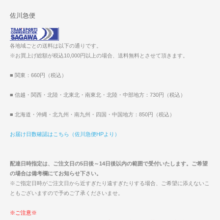
佐川急便
各地域ごとの送料は以下の通りです。
※お買上げ総額が税込10,000円以上の場合、送料無料とさせて頂きます。
■ 関東：660円（税込）
■ 信越・関西・北陸・北東北・南東北・北陸・中部地方：730円（税込）
■ 北海道・沖縄・北九州・南九州・四国・中国地方：850円（税込）
お届け日数確認はこちら（佐川急便HPより）
配達日時指定は、ご注文日の5日後～14日後以内の範囲で受付いたします。ご希望
の場合は備考欄にてお知らせ下さい。
※ご指定日時がご注文日から近すぎたり遠すぎたりする場合、ご希望に添えないこ
ともございますので予めご了承くださいませ。
※ご注意※