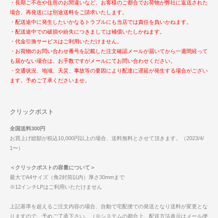
・長期ご不在や住所のお間違いなど、お客様のご都合でお荷物が弊社に返送された
場合、再発送には別途送料をご請求いたします。
・配送途中に発生したいかなるトラブルにも当店では責任を負いかねます。
・配送途中での破損や紛失につきましては補償いたしかねます。
・代金引換サービスはご利用いただけません。
・お荷物のお問い合わせ番号を記載した注文確認メールが届いてから一週間経って
も届かない場合は、お手数ですがメールにてお問い合わせください。
・交通状況、地域、天災、事故等の要因により配達に遅延が発生する場合がござい
ます。予めご了承くださいませ。
クリックポスト
全国送料300円
お買上げ総額が税込10,000円以上の場合、送料無料とさせて頂きます。（2023/4/
1〜）
＜クリックポストの容量について＞
最大でA4サイズ（角2封筒以内）厚さ30mmまで
※12インチLPはご利用いただけません
上記基準を超えるご注文内容の場合、自動で宅配便での発送となり送料が変更とな
りますので、予めご了承下さい。（※システムの都合上、配送方法表示はメール便