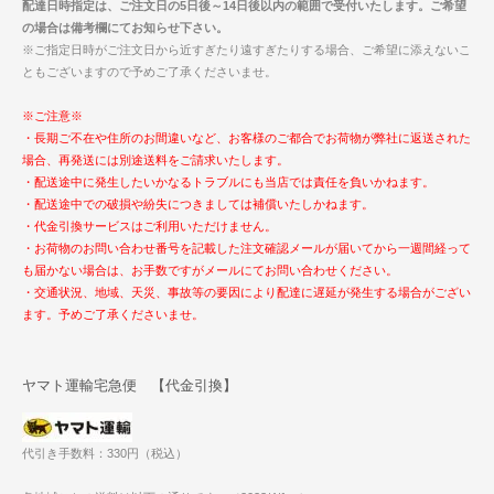
配達日時指定は、ご注文日の5日後～14日後以内の範囲で受付いたします。ご希望
の場合は備考欄にてお知らせ下さい。
※ご指定日時がご注文日から近すぎたり遠すぎたりする場合、ご希望に添えないこ
ともございますので予めご了承くださいませ。
※ご注意※
・長期ご不在や住所のお間違いなど、お客様のご都合でお荷物が弊社に返送された
場合、再発送には別途送料をご請求いたします。
・配送途中に発生したいかなるトラブルにも当店では責任を負いかねます。
・配送途中での破損や紛失につきましては補償いたしかねます。
・代金引換サービスはご利用いただけません。
・お荷物のお問い合わせ番号を記載した注文確認メールが届いてから一週間経って
も届かない場合は、お手数ですがメールにてお問い合わせください。
・交通状況、地域、天災、事故等の要因により配達に遅延が発生する場合がござい
ます。予めご了承くださいませ。
ヤマト運輸宅急便 【代金引換】
代引き手数料：330円（税込）