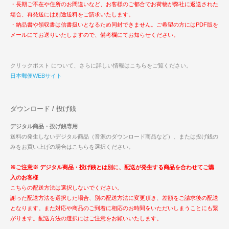
・長期ご不在や住所のお間違いなど、お客様のご都合でお荷物が弊社に返送された
場合、再発送には別途送料をご請求いたします。
・納品書や領収書は信書扱いとなるため同封できません。ご希望の方にはPDF版を
メールにてお送りいたしますので、備考欄にてお知らせください。
クリックポスト について、さらに詳しい情報はこちらをご覧ください。
日本郵便WEBサイト
ダウンロード / 投げ銭
デジタル商品・投げ銭専用
送料の発生しないデジタル商品（音源のダウンロード商品など）、または投げ銭の
みをお買い上げの場合はこちらを選択ください。
※ご注意※ デジタル商品・投げ銭とは別に、配送が発生する商品を合わせてご購
入のお客様
こちらの配送方法は選択しないでください。
謝った配送方法を選択した場合、別の配送方法に変更頂き、差額をご請求後の配送
となります。また対応や商品のご到着に相応のお時間をいただいしまうことにも繋
がります。配送方法の選択にはご注意をお願いいたします。