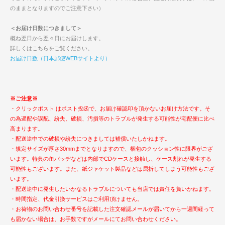
のままとなりますのでご注意下さい）
＜お届け日数につきまして＞
概ね翌日から翌々日にお届けします。
詳しくはこちらをご覧ください。
お届け日数（日本郵便WEBサイトより）
※ご注意※
・クリックポスト はポスト投函で、お届け確認印を頂かないお届け方法です。そ
の為遅配や誤配、紛失、破損、汚損等のトラブルが発生する可能性が宅配便に比べ
高まります。
・配送途中での破損や紛失につきましては補償いたしかねます。
・規定サイズが厚さ30mmまでとなりますので、梱包のクッション性に限界がござ
います。特典の缶バッヂなどは内部でCDケースと接触し、ケース割れが発生する
可能性もございます。また、紙ジャケット製品などは屈折してしまう可能性もござ
います。
・配送途中に発生したいかなるトラブルについても当店では責任を負いかねます。
・時間指定、代金引換サービスはご利用頂けません。
・お荷物のお問い合わせ番号を記載した注文確認メールが届いてから一週間経って
も届かない場合は、お手数ですがメールにてお問い合わせください。