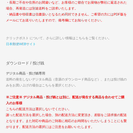
・長期ご不在や住所のお間違いなど、お客様のご都合でお荷物が弊社に返送された
場合、再発送には別途送料をご請求いたします。
・納品書や領収書は信書扱いとなるため同封できません。ご希望の方にはPDF版を
メールにてお送りいたしますので、備考欄にてお知らせください。
クリックポスト について、さらに詳しい情報はこちらをご覧ください。
日本郵便WEBサイト
ダウンロード / 投げ銭
デジタル商品・投げ銭専用
送料の発生しないデジタル商品（音源のダウンロード商品など）、または投げ銭の
みをお買い上げの場合はこちらを選択ください。
※ご注意※ デジタル商品・投げ銭とは別に、配送が発生する商品を合わせてご購
入のお客様
こちらの配送方法は選択しないでください。
謝った配送方法を選択した場合、別の配送方法に変更頂き、差額をご請求後の配送
となります。また対応や商品のご到着に相応のお時間をいただいしまうことにも繋
がります。配送方法の選択にはご注意をお願いいたします。