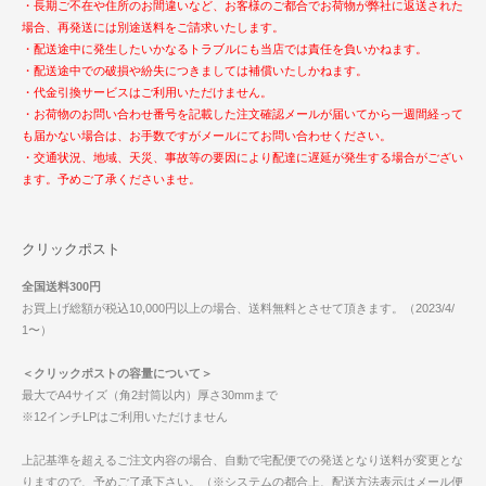
・長期ご不在や住所のお間違いなど、お客様のご都合でお荷物が弊社に返送された
場合、再発送には別途送料をご請求いたします。
・配送途中に発生したいかなるトラブルにも当店では責任を負いかねます。
・配送途中での破損や紛失につきましては補償いたしかねます。
・代金引換サービスはご利用いただけません。
・お荷物のお問い合わせ番号を記載した注文確認メールが届いてから一週間経って
も届かない場合は、お手数ですがメールにてお問い合わせください。
・交通状況、地域、天災、事故等の要因により配達に遅延が発生する場合がござい
ます。予めご了承くださいませ。
クリックポスト
全国送料300円
お買上げ総額が税込10,000円以上の場合、送料無料とさせて頂きます。（2023/4/
1〜）
＜クリックポストの容量について＞
最大でA4サイズ（角2封筒以内）厚さ30mmまで
※12インチLPはご利用いただけません
上記基準を超えるご注文内容の場合、自動で宅配便での発送となり送料が変更とな
りますので、予めご了承下さい。（※システムの都合上、配送方法表示はメール便