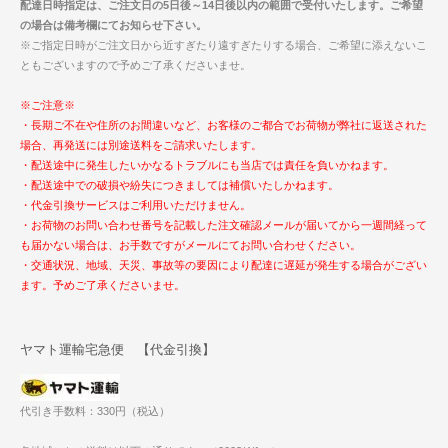
配達日時指定は、ご注文日の5日後～14日後以内の範囲で受付いたします。ご希望
の場合は備考欄にてお知らせ下さい。
※ご指定日時がご注文日から近すぎたり遠すぎたりする場合、ご希望に添えないこ
ともございますので予めご了承くださいませ。
※ご注意※
・長期ご不在や住所のお間違いなど、お客様のご都合でお荷物が弊社に返送された
場合、再発送には別途送料をご請求いたします。
・配送途中に発生したいかなるトラブルにも当店では責任を負いかねます。
・配送途中での破損や紛失につきましては補償いたしかねます。
・代金引換サービスはご利用いただけません。
・お荷物のお問い合わせ番号を記載した注文確認メールが届いてから一週間経って
も届かない場合は、お手数ですがメールにてお問い合わせください。
・交通状況、地域、天災、事故等の要因により配達に遅延が発生する場合がござい
ます。予めご了承くださいませ。
ヤマト運輸宅急便 【代金引換】
代引き手数料：330円（税込）