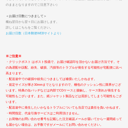
のままとなりますのでご注意下さい）
＜お届け日数につきまして＞
概ね翌日から翌々日にお届けします。
詳しくはこちらをご覧ください。
お届け日数（日本郵便WEBサイトより）
※ご注意※
・クリックポスト はポスト投函で、お届け確認印を頂かないお届け方法です。そ
の為遅配や誤配、紛失、破損、汚損等のトラブルが発生する可能性が宅配便に比べ
高まります。
・配送途中での破損や紛失につきましては補償いたしかねます。
・規定サイズが厚さ30mmまでとなりますので、梱包のクッション性に限界がござ
います。特典の缶バッヂなどは内部でCDケースと接触し、ケース割れが発生する
可能性もございます。また、紙ジャケット製品などは屈折してしまう可能性もござ
います。
・配送途中に発生したいかなるトラブルについても当店では責任を負いかねます。
・時間指定、代金引換サービスはご利用頂けません。
・お荷物のお問い合わせ番号を記載した注文確認メールが届いてから一週間経って
も届かない場合は、お手数ですがメールにてお問い合わせください。