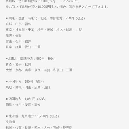
各地域ごとの送料は以下の通りです。（2023/4/1〜）
※お買上げ総額が税込10,000円以上の場合、送料無料とさせて頂きます。
■ 関東・信越・南東北・北陸・中部地方：750円（税込）
宮城・山形・福島
東京・神奈川・千葉・埼玉・茨城・栃木・群馬・山梨
新潟・長野
富山・石川・福井
岐阜・静岡・愛知・三重
■北東北・関西地方：860円（税込）
青森・岩手・秋田
大阪・京都・兵庫・奈良・滋賀・和歌山・三重
■ 中国地方：980円（税込）
鳥取・島根・岡山・広島・山口
■ 四国地方：1,080円（税込）
徳島・香川・愛媛・高知
■ 北海道・九州地方：1,220円（税込）
北海道
福岡・佐賀・長崎・熊本・大分・宮崎・鹿児島