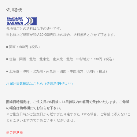
佐川急便
各地域ごとの送料は以下の通りです。
※お買上げ総額が税込10,000円以上の場合、送料無料とさせて頂きます。
■ 関東：660円（税込）
■ 信越・関西・北陸・北東北・南東北・北陸・中部地方：730円（税込）
■ 北海道・沖縄・北九州・南九州・四国・中国地方：850円（税込）
お届け日数確認はこちら（佐川急便HPより）
配達日時指定は、ご注文日の5日後～14日後以内の範囲で受付いたします。ご希望
の場合は備考欄にてお知らせ下さい。
※ご指定日時がご注文日から近すぎたり遠すぎたりする場合、ご希望に添えないこ
ともございますので予めご了承くださいませ。
※ご注意※