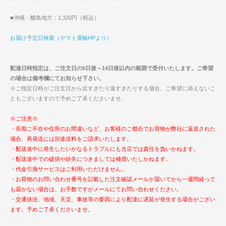
■沖縄・離島地方：1,320円（税込）
お届け予定日検索（ヤマト運輸HPより）
配達日時指定は、ご注文日の5日後～14日後以内の範囲で受付いたします。ご希望
の場合は備考欄にてお知らせ下さい。
※ご指定日時がご注文日から近すぎたり遠すぎたりする場合、ご希望に添えないこ
ともございますので予めご了承くださいませ。
※ご注意※
・長期ご不在や住所のお間違いなど、お客様のご都合でお荷物が弊社に返送された
場合、再発送には別途送料をご請求いたします。
・配送途中に発生したいかなるトラブルにも当店では責任を負いかねます。
・配送途中での破損や紛失につきましては補償いたしかねます。
・代金引換サービスはご利用いただけません。
・お荷物のお問い合わせ番号を記載した注文確認メールが届いてから一週間経って
も届かない場合は、お手数ですがメールにてお問い合わせください。
・交通状況、地域、天災、事故等の要因により配達に遅延が発生する場合がござい
ます。予めご了承くださいませ。