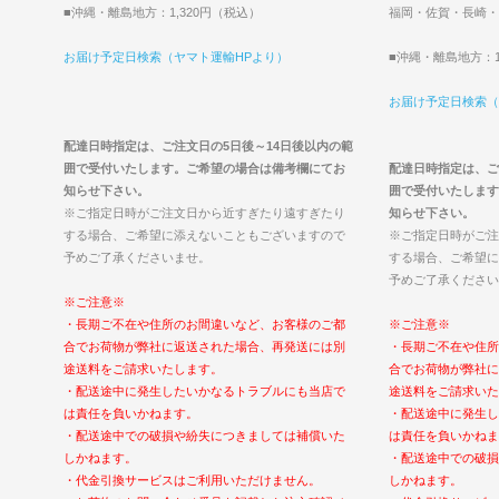
■沖縄・離島地方：1,320円（税込）
福岡・佐賀・長崎・
お届け予定日検索（ヤマト運輸HPより）
■沖縄・離島地方：1
お届け予定日検索（
配達日時指定は、ご注文日の5日後～14日後以内の範
囲で受付いたします。ご希望の場合は備考欄にてお
配達日時指定は、ご
知らせ下さい。
囲で受付いたします
※ご指定日時がご注文日から近すぎたり遠すぎたり
知らせ下さい。
する場合、ご希望に添えないこともございますので
※ご指定日時がご注
予めご了承くださいませ。
する場合、ご希望に
予めご了承ください
※ご注意※
・長期ご不在や住所のお間違いなど、お客様のご都
※ご注意※
合でお荷物が弊社に返送された場合、再発送には別
・長期ご不在や住所
途送料をご請求いたします。
合でお荷物が弊社に
・配送途中に発生したいかなるトラブルにも当店で
途送料をご請求いた
は責任を負いかねます。
・配送途中に発生し
・配送途中での破損や紛失につきましては補償いた
は責任を負いかねま
しかねます。
・配送途中での破損
・代金引換サービスはご利用いただけません。
しかねます。