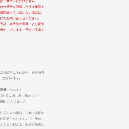
はご利用いただけません。
わせ番号を記載した注文確認メ
週間経っても届かない場合は、
にてお問い合わせください。
天災、事故等の要因により配達
合がございます。予めご了承く
0,000円以上の場合、送料無料
023/4/1〜）
容量について＞
2封筒以内）厚さ30mmまで
ご利用いただけません
注文内容の場合、自動で宅配便
が変更となりますので、予めご
ステムの都合上、配送方法表示