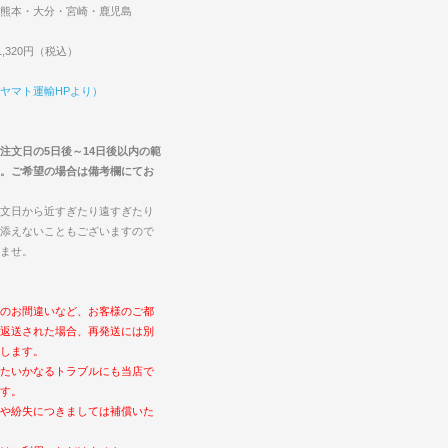
熊本・大分・宮崎・鹿児島
,320円（税込）
ヤマト運輸HPより）
注文日の5日後～14日後以内の範
。ご希望の場合は備考欄にてお
文日から近すぎたり遠すぎたり
添えないこともございますので
ませ。
のお間違いなど、お客様のご都
返送された場合、再発送には別
します。
たいかなるトラブルにも当店で
す。
や紛失につきましては補償いた