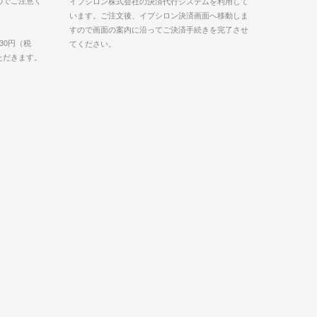
のでご注意く
イプシロン株式会社の決済代行システムを利用して
います。ご注文後、イプシロン決済画面へ移動しま
すので画面の案内に沿ってご決済手続きを完了させ
30円（税
てください。
いただきます。