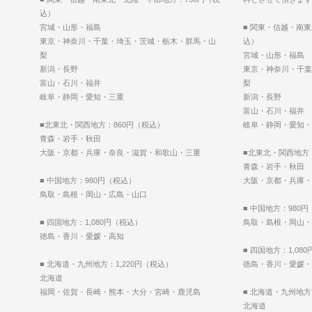
込）
宮城・山形・福島
■ 関東・信越・南
東京・神奈川・千葉・埼玉・茨城・栃木・群馬・山
込）
梨
宮城・山形・福島
新潟・長野
東京・神奈川・千葉
富山・石川・福井
梨
岐阜・静岡・愛知・三重
新潟・長野
富山・石川・福井
■北東北・関西地方：860円（税込）
岐阜・静岡・愛知・
青森・岩手・秋田
大阪・京都・兵庫・奈良・滋賀・和歌山・三重
■北東北・関西地方
青森・岩手・秋田
■ 中国地方：980円（税込）
大阪・京都・兵庫・
鳥取・島根・岡山・広島・山口
■ 中国地方：980
■ 四国地方：1,080円（税込）
鳥取・島根・岡山・
徳島・香川・愛媛・高知
■ 四国地方：1,08
■ 北海道・九州地方：1,220円（税込）
徳島・香川・愛媛・
北海道
福岡・佐賀・長崎・熊本・大分・宮崎・鹿児島
■ 北海道・九州地方
北海道