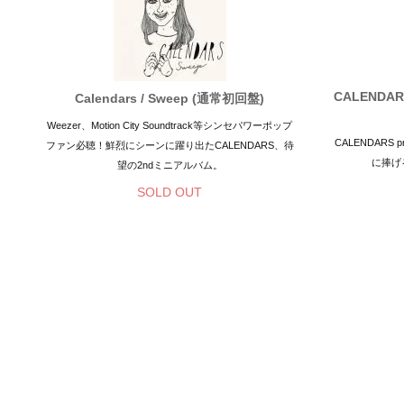
CALENDARS
Calendars / Sweep (通常初回盤)
Weezer、Motion City Soundtrack等シンセパワーポップ
CALENDARS
ファン必聴！鮮烈にシーンに躍り出たCALENDARS、待
に捧げ
望の2ndミニアルバム。
SOLD OUT