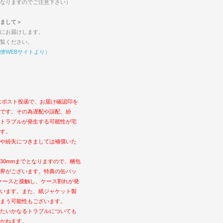
なりますのでご注意下さい）
まして＞
にお届けします。
覧ください。
便WEBサイトより）
はポスト投函で、お届け確認印を
です。その為遅配や誤配、紛
トラブルが発生する可能性が宅
す。
や紛失につきましては補償いた
30mmまでとなりますので、梱包
界がございます。特典の缶バッ
ケースと接触し、ケース割れが発
います。また、紙ジャケット製
まう可能性もございます。
たいかなるトラブルについても
かねます。