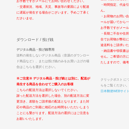
お手数ですがメールにてお問い合わせください。
・時間指定、代金引
・交通状況、地域、天災、事故等の要因により配達
ん。
に遅延が発生する場合がございます。予めご了承く
・お荷物のお問い合
ださいませ。
ールが届いてから一
お手数ですがメール
・長期ご不在や住所
ダウンロード / 投げ銭
合でお荷物が弊社に
途送料をご請求いた
デジタル商品・投げ銭専用
・納品書や領収書は
送料の発生しないデジタル商品（音源のダウンロー
せん。ご希望の方に
ド商品など）、または投げ銭のみをお買い上げの場
たしますので、備考
合はこちらを選択ください。
※ご注意※ デジタル商品・投げ銭とは別に、配送が
クリックポスト に
発生する商品を合わせてご購入のお客様
らをご覧ください。
こちらの配送方法は選択しないでください。
日本郵便WEBサイ
謝った配送方法を選択した場合、別の配送方法に変
更頂き、差額をご請求後の配送となります。また対
応や商品のご到着に相応のお時間をいただいしまう
ことにも繋がります。配送方法の選択にはご注意を
お願いいたします。