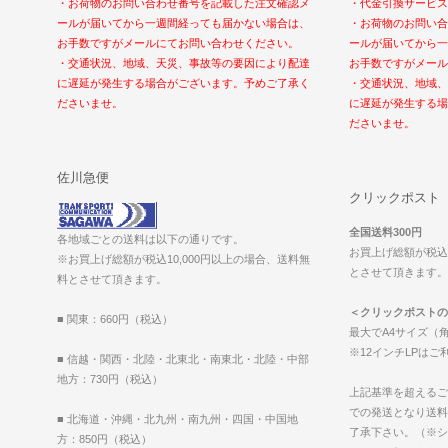
・お荷物のお問い合わせ番号を記載した注文確認メ
・代金引換サービス
ールが届いてから一週間経っても届かない場合は、
・お荷物のお問い合
お手数ですがメールにてお問い合わせください。
ールが届いてから一
・交通状況、地域、天災、事故等の要因により配達
お手数ですがメール
に遅延が発生する場合がございます。予めご了承く
・交通状況、地域、
ださいませ。
に遅延が発生する場
ださいませ。
佐川急便
クリックポスト
全国送料300円
各地域ごとの送料は以下の通りです。
お買上げ総額が税込1
※お買上げ総額が税込10,000円以上の場合、送料無
とさせて頂きます。（2
料とさせて頂きます。
＜クリックポストの
■ 関東：660円（税込）
最大でA4サイズ（角
※12インチLPは
■ 信越・関西・北陸・北東北・南東北・北陸・中部
地方：730円（税込）
上記基準を超えるご
での発送となり送料
■ 北海道・沖縄・北九州・南九州・四国・中国地
了承下さい。（※シ
方：850円（税込）