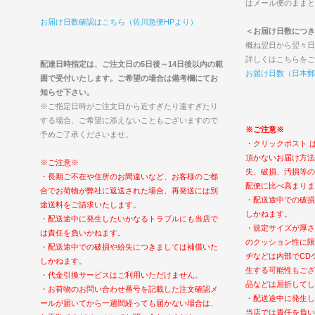
はメール便のままと
お届け日数確認はこちら（佐川急便HPより）
＜お届け日数につき
概ね翌日から翌々日
詳しくはこちらをご
配達日時指定は、ご注文日の5日後～14日後以内の範
お届け日数（日本郵
囲で受付いたします。ご希望の場合は備考欄にてお
知らせ下さい。
※ご指定日時がご注文日から近すぎたり遠すぎたり
する場合、ご希望に添えないこともございますので
※ご注意※
予めご了承くださいませ。
・クリックポスト 
頂かないお届け方法
※ご注意※
失、破損、汚損等の
・長期ご不在や住所のお間違いなど、お客様のご都
配便に比べ高まりま
合でお荷物が弊社に返送された場合、再発送には別
・配送途中での破損
途送料をご請求いたします。
しかねます。
・配送途中に発生したいかなるトラブルにも当店で
・規定サイズが厚さ
は責任を負いかねます。
のクッション性に限
・配送途中での破損や紛失につきましては補償いた
ヂなどは内部でCD
しかねます。
生する可能性もござ
・代金引換サービスはご利用いただけません。
品などは屈折してし
・お荷物のお問い合わせ番号を記載した注文確認メ
・配送途中に発生し
ールが届いてから一週間経っても届かない場合は、
当店では責任を負い