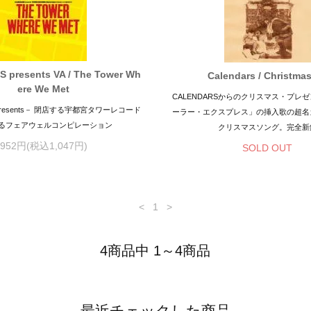
 presents VA / The Tower Wh
Calendars / Christma
ere We Met
CALENDARSからのクリスマス・プレ
 presents－ 閉店する宇都宮タワーレコード
ーラー・エクスプレス」の挿入歌の超名
るフェアウェルコンピレーション
クリスマスソング。完全新
952円(税込1,047円)
SOLD OUT
<
1
>
4商品中 1～4商品
最近チェックした商品