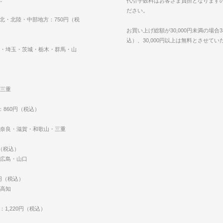
代引手数料はお客さま負担となります
ださい。
東北・北陸・中部地方：750円（税
お買い上げ総額が30,000円未満の場合3
込）、30,000円以上は無料とさせて
・埼玉・茨城・栃木・群馬・山
三重
：860円（税込）
奈良・滋賀・和歌山・三重
円（税込）
広島・山口
0円（税込）
高知
：1,220円（税込）