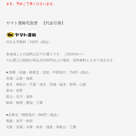
ます。予めご了承くださいませ。
ヤマト運輸宅急便 【代金引換】
代引き手数料：330円（税込）
各地域ごとの送料は以下の通りです。（2023/4/1〜）
※お買上げ総額が税込10,000円以上の場合、送料無料とさせて頂きます。
■ 関東・信越・南東北・北陸・中部地方：750円（税込）
宮城・山形・福島
東京・神奈川・千葉・埼玉・茨城・栃木・群馬・山梨
新潟・長野
富山・石川・福井
岐阜・静岡・愛知・三重
■北東北・関西地方：860円（税込）
青森・岩手・秋田
大阪・京都・兵庫・奈良・滋賀・和歌山・三重