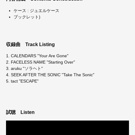
ケース : ジュエルケース
ブックレット)
収録曲
Track Listing
1. CALENDARS "Your Are Gone"
2. FACELESS NAME "Starting Over"
3. aruku "ソラヘト"
4. SEEK AFTER THE SONIC "Take The Sonic"
5. tact "ESCAPE"
試聴
Listen