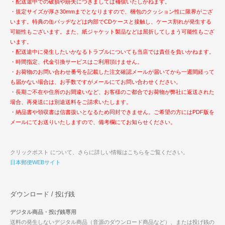
・配送途中での破損や紛失につきましては補償いたしかねます。
・規定サイズが厚さ30mmまでとなりますので、梱包のクッション性に限界がござ
います。特典の缶バッヂなどは内部でCDケースと接触し、ケース割れが発生する
可能性もございます。また、紙ジャケット製品などは屈折してしまう可能性もござ
います。
・配送途中に発生したいかなるトラブルについても当店では責任を負いかねます。
・時間指定、代金引換サービスはご利用頂けません。
・お荷物のお問い合わせ番号を記載した注文確認メールが届いてから一週間経って
も届かない場合は、お手数ですがメールにてお問い合わせください。
・長期ご不在や住所のお間違いなど、お客様のご都合でお荷物が弊社に返送された
場合、再発送には別途送料をご請求いたします。
・納品書や領収書は信書扱いとなるため同封できません。ご希望の方にはPDF版を
メールにてお送りいたしますので、備考欄にてお知らせください。
クリックポスト について、さらに詳しい情報はこちらをご覧ください。
日本郵便WEBサイト
ダウンロード / 投げ銭
デジタル商品・投げ銭専用
送料の発生しないデジタル商品（音源のダウンロード商品など）、または投げ銭の