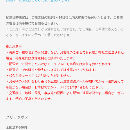
配達日時指定は、ご注文日の5日後～14日後以内の範囲で受付いたします。ご希望
の場合は備考欄にてお知らせ下さい。
※ご指定日時がご注文日から近すぎたり遠すぎたりする場合、ご希望に添えないこ
ともございますので予めご了承くださいませ。
※ご注意※
・長期ご不在や住所のお間違いなど、お客様のご都合でお荷物が弊社に返送された
場合、再発送には別途送料をご請求いたします。
・配送途中に発生したいかなるトラブルにも当店では責任を負いかねます。
・配送途中での破損や紛失につきましては補償いたしかねます。
・代金引換サービスはご利用いただけません。
・お荷物のお問い合わせ番号を記載した注文確認メールが届いてから一週間経って
も届かない場合は、お手数ですがメールにてお問い合わせください。
・交通状況、地域、天災、事故等の要因により配達に遅延が発生する場合がござい
ます。予めご了承くださいませ。
クリックポスト
全国送料300円