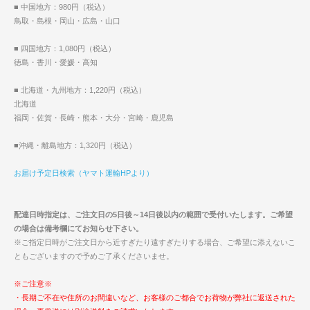
■ 中国地方：980円（税込）
鳥取・島根・岡山・広島・山口
■ 四国地方：1,080円（税込）
徳島・香川・愛媛・高知
■ 北海道・九州地方：1,220円（税込）
北海道
福岡・佐賀・長崎・熊本・大分・宮崎・鹿児島
■沖縄・離島地方：1,320円（税込）
お届け予定日検索（ヤマト運輸HPより）
配達日時指定は、ご注文日の5日後～14日後以内の範囲で受付いたします。ご希望
の場合は備考欄にてお知らせ下さい。
※ご指定日時がご注文日から近すぎたり遠すぎたりする場合、ご希望に添えないこ
ともございますので予めご了承くださいませ。
※ご注意※
・長期ご不在や住所のお間違いなど、お客様のご都合でお荷物が弊社に返送された