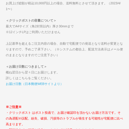
お買上げ総額が税込10,000円以上の場合、送料無料とさせて頂きます。（2023/4/
1〜）
＜クリックポストの容量について＞
最大でA4サイズ（角2封筒以内）厚さ30mmまで
※12インチLPはご利用いただけません
上記基準を超えるご注文内容の場合、自動で宅配便での発送となり送料が変更とな
りますので、予めご了承下さい。（※システムの都合上、配送方法表示はメール便
のままとなりますのでご注意下さい）
＜お届け日数につきまして＞
概ね翌日から翌々日にお届けします。
詳しくはこちらをご覧ください。
お届け日数（日本郵便WEBサイトより）
※ご注意※
・クリックポスト はポスト投函で、お届け確認印を頂かないお届け方法です。そ
の為遅配や誤配、紛失、破損、汚損等のトラブルが発生する可能性が宅配便に比べ
高まります。