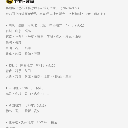
各地域ごとの送料は以下の通りです。（2023/4/1〜）
※お買上げ総額が税込10,000円以上の場合、送料無料とさせて頂きます。
■ 関東・信越・南東北・北陸・中部地方：750円（税込）
宮城・山形・福島
東京・神奈川・千葉・埼玉・茨城・栃木・群馬・山梨
新潟・長野
富山・石川・福井
岐阜・静岡・愛知・三重
■北東北・関西地方：860円（税込）
青森・岩手・秋田
大阪・京都・兵庫・奈良・滋賀・和歌山・三重
■ 中国地方：980円（税込）
鳥取・島根・岡山・広島・山口
■ 四国地方：1,080円（税込）
徳島・香川・愛媛・高知
■ 北海道・九州地方：1,220円（税込）
北海道