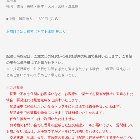
福岡・佐賀・長崎・熊本・大分・宮崎・鹿児島
■沖縄・離島地方：1,320円（税込）
お届け予定日検索（ヤマト運輸HPより）
配達日時指定は、ご注文日の5日後～14日後以内の範囲で受付いたします。ご希望
の場合は備考欄にてお知らせ下さい。
※ご指定日時がご注文日から近すぎたり遠すぎたりする場合、ご希望に添えないこ
ともございますので予めご了承くださいませ。
※ご注意※
・長期ご不在や住所のお間違いなど、お客様のご都合でお荷物が弊社に返送された
場合、再発送には別途送料をご請求いたします。
・配送途中に発生したいかなるトラブルにも当店では責任を負いかねます。
・配送途中での破損や紛失につきましては補償いたしかねます。
・代金引換サービスはご利用いただけません。
・お荷物のお問い合わせ番号を記載した注文確認メールが届いてから一週間経って
も届かない場合は、お手数ですがメールにてお問い合わせください。
・交通状況、地域、天災、事故等の要因により配達に遅延が発生する場合がござい