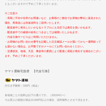
ともございますので予めご了承くださいませ。
※ご注意※
・長期ご不在や住所のお間違いなど、お客様のご都合でお荷物が弊社に返送された
場合、再発送には別途送料をご請求いたします。
・配送途中に発生したいかなるトラブルにも当店では責任を負いかねます。
・配送途中での破損や紛失につきましては補償いたしかねます。
・代金引換サービスはご利用いただけません。
・お荷物のお問い合わせ番号を記載した注文確認メールが届いてから一週間経って
も届かない場合は、お手数ですがメールにてお問い合わせください。
・交通状況、地域、天災、事故等の要因により配達に遅延が発生する場合がござい
ます。予めご了承くださいませ。
ヤマト運輸宅急便 【代金引換】
代引き手数料：330円（税込）
各地域ごとの送料は以下の通りです。（2023/4/1〜）
※お買上げ総額が税込10,000円以上の場合、送料無料とさせて頂きます。