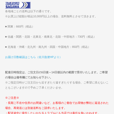
各地域ごとの送料は以下の通りです。
※お買上げ総額が税込10,000円以上の場合、送料無料とさせて頂きます。
■ 関東：660円（税込）
■ 信越・関西・北陸・北東北・南東北・北陸・中部地方：730円（税込）
■ 北海道・沖縄・北九州・南九州・四国・中国地方：850円（税込）
お届け日数確認はこちら（佐川急便HPより）
配達日時指定は、ご注文日の5日後～14日後以内の範囲で受付いたします。ご希望
の場合は備考欄にてお知らせ下さい。
※ご指定日時がご注文日から近すぎたり遠すぎたりする場合、ご希望に添えないこ
ともございますので予めご了承くださいませ。
※ご注意※
・長期ご不在や住所のお間違いなど、お客様のご都合でお荷物が弊社に返送された
場合、再発送には別途送料をご請求いたします。
・配送途中に発生したいかなるトラブルにも当店では責任を負いかねます。