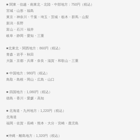
■ 関東・信越・南東北・北陸・中部地方：750円（税込）
宮城・山形・福島
東京・神奈川・千葉・埼玉・茨城・栃木・群馬・山梨
新潟・長野
富山・石川・福井
岐阜・静岡・愛知・三重
■北東北・関西地方：860円（税込）
青森・岩手・秋田
大阪・京都・兵庫・奈良・滋賀・和歌山・三重
■ 中国地方：980円（税込）
鳥取・島根・岡山・広島・山口
■ 四国地方：1,080円（税込）
徳島・香川・愛媛・高知
■ 北海道・九州地方：1,220円（税込）
北海道
福岡・佐賀・長崎・熊本・大分・宮崎・鹿児島
■沖縄・離島地方：1,320円（税込）