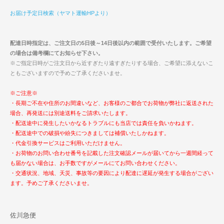
お届け予定日検索（ヤマト運輸HPより）
配達日時指定は、ご注文日の5日後～14日後以内の範囲で受付いたします。ご希望
の場合は備考欄にてお知らせ下さい。
※ご指定日時がご注文日から近すぎたり遠すぎたりする場合、ご希望に添えないこ
ともございますので予めご了承くださいませ。
※ご注意※
・長期ご不在や住所のお間違いなど、お客様のご都合でお荷物が弊社に返送された
場合、再発送には別途送料をご請求いたします。
・配送途中に発生したいかなるトラブルにも当店では責任を負いかねます。
・配送途中での破損や紛失につきましては補償いたしかねます。
・代金引換サービスはご利用いただけません。
・お荷物のお問い合わせ番号を記載した注文確認メールが届いてから一週間経って
も届かない場合は、お手数ですがメールにてお問い合わせください。
・交通状況、地域、天災、事故等の要因により配達に遅延が発生する場合がござい
ます。予めご了承くださいませ。
佐川急便