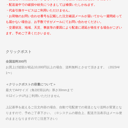
・配送途中での破損や紛失につきましては補償いたしかねます。
・代金引換サービスはご利用いただけません。
・お荷物のお問い合わせ番号を記載した注文確認メールが届いてから一週間経って
も届かない場合は、お手数ですがメールにてお問い合わせください。
・交通状況、地域、天災、事故等の要因により配達に遅延が発生する場合がござい
ます。予めご了承くださいませ。
クリックポスト
全国送料300円
お買上げ総額が税込10,000円以上の場合、送料無料とさせて頂きます。（2023/4/
1〜）
＜クリックポストの容量について＞
最大でA4サイズ（角2封筒以内）厚さ30mmまで
※12インチLPはご利用いただけません
上記基準を超えるご注文内容の場合、自動で宅配便での発送となり送料が変更とな
りますので、予めご了承下さい。（※システムの都合上、配送方法表示はメール便
のままとなりますのでご注意下さい）