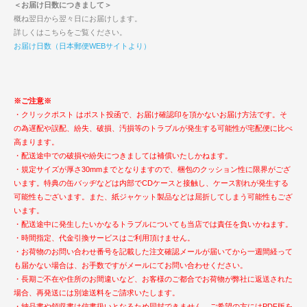
＜お届け日数につきまして＞
概ね翌日から翌々日にお届けします。
詳しくはこちらをご覧ください。
お届け日数（日本郵便WEBサイトより）
※ご注意※
・クリックポスト はポスト投函で、お届け確認印を頂かないお届け方法です。そ
の為遅配や誤配、紛失、破損、汚損等のトラブルが発生する可能性が宅配便に比べ
高まります。
・配送途中での破損や紛失につきましては補償いたしかねます。
・規定サイズが厚さ30mmまでとなりますので、梱包のクッション性に限界がござ
います。特典の缶バッヂなどは内部でCDケースと接触し、ケース割れが発生する
可能性もございます。また、紙ジャケット製品などは屈折してしまう可能性もござ
います。
・配送途中に発生したいかなるトラブルについても当店では責任を負いかねます。
・時間指定、代金引換サービスはご利用頂けません。
・お荷物のお問い合わせ番号を記載した注文確認メールが届いてから一週間経って
も届かない場合は、お手数ですがメールにてお問い合わせください。
・長期ご不在や住所のお間違いなど、お客様のご都合でお荷物が弊社に返送された
場合、再発送には別途送料をご請求いたします。
・納品書や領収書は信書扱いとなるため同封できません。ご希望の方にはPDF版を