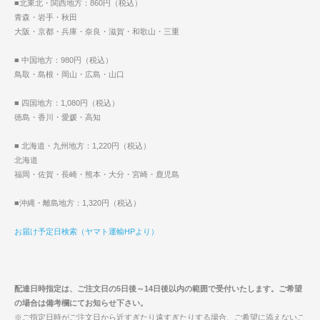
■北東北・関西地方：860円（税込）
青森・岩手・秋田
大阪・京都・兵庫・奈良・滋賀・和歌山・三重
■ 中国地方：980円（税込）
鳥取・島根・岡山・広島・山口
■ 四国地方：1,080円（税込）
徳島・香川・愛媛・高知
■ 北海道・九州地方：1,220円（税込）
北海道
福岡・佐賀・長崎・熊本・大分・宮崎・鹿児島
■沖縄・離島地方：1,320円（税込）
お届け予定日検索（ヤマト運輸HPより）
配達日時指定は、ご注文日の5日後～14日後以内の範囲で受付いたします。ご希望
の場合は備考欄にてお知らせ下さい。
※ご指定日時がご注文日から近すぎたり遠すぎたりする場合、ご希望に添えないこ