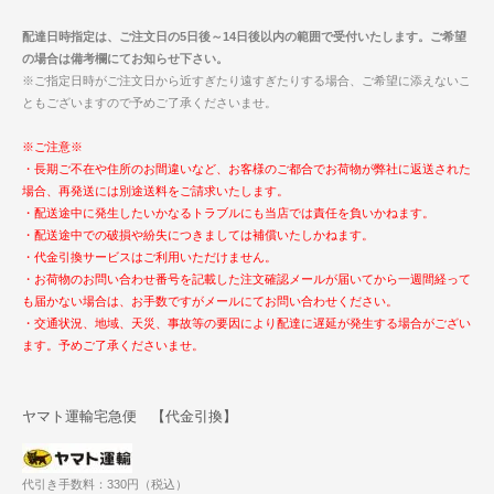
配達日時指定は、ご注文日の5日後～14日後以内の範囲で受付いたします。ご希望
の場合は備考欄にてお知らせ下さい。
※ご指定日時がご注文日から近すぎたり遠すぎたりする場合、ご希望に添えないこ
ともございますので予めご了承くださいませ。
※ご注意※
・長期ご不在や住所のお間違いなど、お客様のご都合でお荷物が弊社に返送された
場合、再発送には別途送料をご請求いたします。
・配送途中に発生したいかなるトラブルにも当店では責任を負いかねます。
・配送途中での破損や紛失につきましては補償いたしかねます。
・代金引換サービスはご利用いただけません。
・お荷物のお問い合わせ番号を記載した注文確認メールが届いてから一週間経って
も届かない場合は、お手数ですがメールにてお問い合わせください。
・交通状況、地域、天災、事故等の要因により配達に遅延が発生する場合がござい
ます。予めご了承くださいませ。
ヤマト運輸宅急便 【代金引換】
代引き手数料：330円（税込）