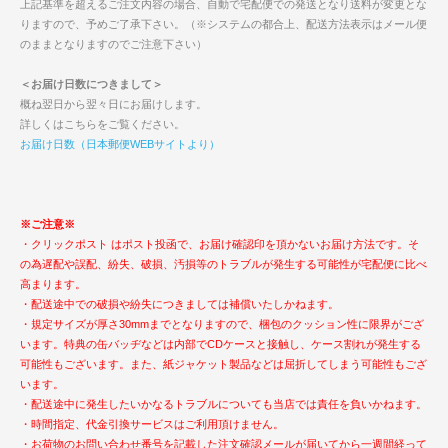
上記基準を超えるご注文内容の場合、自動で宅配便での発送となり送料が変更とな
りますので、予めご了承下さい。（※システムの都合上、配送方法表示はメール便
のままとなりますのでご注意下さい）
＜お届け日数につきまして＞
概ね翌日から翌々日にお届けします。
詳しくはこちらをご覧ください。
お届け日数（日本郵便WEBサイトより）
※ご注意※
・クリックポスト はポスト投函で、お届け確認印を頂かないお届け方法です。そ
の為遅配や誤配、紛失、破損、汚損等のトラブルが発生する可能性が宅配便に比べ
高まります。
・配送途中での破損や紛失につきましては補償いたしかねます。
・規定サイズが厚さ30mmまでとなりますので、梱包のクッション性に限界がござ
います。特典の缶バッヂなどは内部でCDケースと接触し、ケース割れが発生する
可能性もございます。また、紙ジャケット製品などは屈折してしまう可能性もござ
います。
・配送途中に発生したいかなるトラブルについても当店では責任を負いかねます。
・時間指定、代金引換サービスはご利用頂けません。
・お荷物のお問い合わせ番号を記載した注文確認メールが届いてから一週間経って