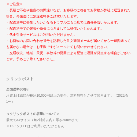
※ご注意※
・長期ご不在や住所のお間違いなど、お客様のご都合でお荷物が弊社に返送された
場合、再発送には別途送料をご請求いたします。
・配送途中に発生したいかなるトラブルにも当店では責任を負いかねます。
・配送途中での破損や紛失につきましては補償いたしかねます。
・代金引換サービスはご利用いただけません。
・お荷物のお問い合わせ番号を記載した注文確認メールが届いてから一週間経って
も届かない場合は、お手数ですがメールにてお問い合わせください。
・交通状況、地域、天災、事故等の要因により配達に遅延が発生する場合がござい
ます。予めご了承くださいませ。
クリックポスト
全国送料300円
お買上げ総額が税込10,000円以上の場合、送料無料とさせて頂きます。（2023/4/
1〜）
＜クリックポストの容量について＞
最大でA4サイズ（角2封筒以内）厚さ30mmまで
※12インチLPはご利用いただけません