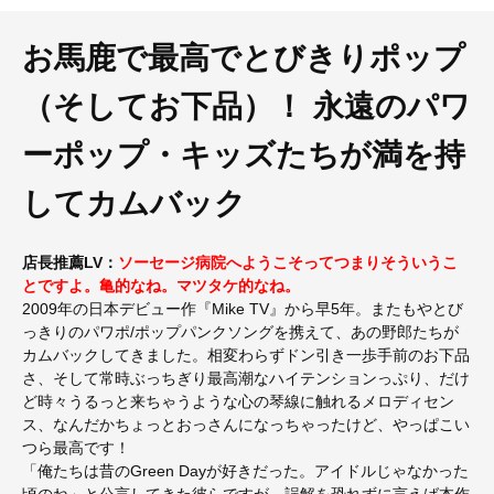
お馬鹿で最高でとびきりポップ
（そしてお下品）！ 永遠のパワ
ーポップ・キッズたちが満を持
してカムバック
店長推薦LV：
ソーセージ病院へようこそってつまりそういうこ
とですよ。亀的なね。マツタケ的なね。
2009年の日本デビュー作『Mike TV』から早5年。またもやとび
っきりのパワポ/ポップパンクソングを携えて、あの野郎たちが
カムバックしてきました。相変わらずドン引き一歩手前のお下品
さ、そして常時ぶっちぎり最高潮なハイテンションっぷり、だけ
ど時々うるっと来ちゃうような心の琴線に触れるメロディセン
ス、なんだかちょっとおっさんになっちゃったけど、やっぱこい
つら最高です！
「俺たちは昔のGreen Dayが好きだった。アイドルじゃなかった
頃のね」と公言してきた彼らですが、誤解を恐れずに言えば本作