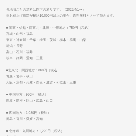
各地域ごとの送料は以下の通りです。（2023/4/1〜）
※お買上げ総額が税込10,000円以上の場合、送料無料とさせて頂きます。
■ 関東・信越・南東北・北陸・中部地方：750円（税込）
宮城・山形・福島
東京・神奈川・千葉・埼玉・茨城・栃木・群馬・山梨
新潟・長野
富山・石川・福井
岐阜・静岡・愛知・三重
■北東北・関西地方：860円（税込）
青森・岩手・秋田
大阪・京都・兵庫・奈良・滋賀・和歌山・三重
■ 中国地方：980円（税込）
鳥取・島根・岡山・広島・山口
■ 四国地方：1,080円（税込）
徳島・香川・愛媛・高知
■ 北海道・九州地方：1,220円（税込）