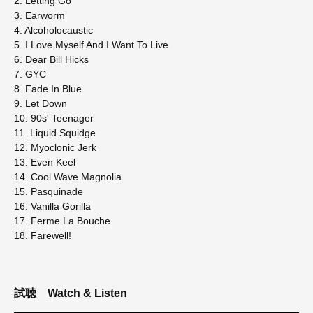
2. Letting Go
3. Earworm
4. Alcoholocaustic
5. I Love Myself And I Want To Live
6. Dear Bill Hicks
7. GYC
8. Fade In Blue
9. Let Down
10. 90s' Teenager
11. Liquid Squidge
12. Myoclonic Jerk
13. Even Keel
14. Cool Wave Magnolia
15. Pasquinade
16. Vanilla Gorilla
17. Ferme La Bouche
18. Farewell!
試聴
Watch & Listen