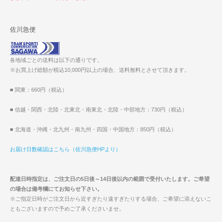
佐川急便
各地域ごとの送料は以下の通りです。
※お買上げ総額が税込10,000円以上の場合、送料無料とさせて頂きます。
■ 関東：660円（税込）
■ 信越・関西・北陸・北東北・南東北・北陸・中部地方：730円（税込）
■ 北海道・沖縄・北九州・南九州・四国・中国地方：850円（税込）
お届け日数確認はこちら（佐川急便HPより）
配達日時指定は、ご注文日の5日後～14日後以内の範囲で受付いたします。ご希望
の場合は備考欄にてお知らせ下さい。
※ご指定日時がご注文日から近すぎたり遠すぎたりする場合、ご希望に添えないこ
ともございますので予めご了承くださいませ。