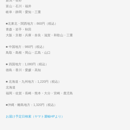
新潟・長野
富山・石川・福井
岐阜・静岡・愛知・三重
■北東北・関西地方：860円（税込）
青森・岩手・秋田
大阪・京都・兵庫・奈良・滋賀・和歌山・三重
■ 中国地方：980円（税込）
鳥取・島根・岡山・広島・山口
■ 四国地方：1,080円（税込）
徳島・香川・愛媛・高知
■ 北海道・九州地方：1,220円（税込）
北海道
福岡・佐賀・長崎・熊本・大分・宮崎・鹿児島
■沖縄・離島地方：1,320円（税込）
お届け予定日検索（ヤマト運輸HPより）