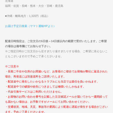
北海道
福岡・佐賀・長崎・熊本・大分・宮崎・鹿児島
■沖縄・離島地方：1,320円（税込）
お届け予定日検索（ヤマト運輸HPより）
配達日時指定は、ご注文日の5日後～14日後以内の範囲で受付いたします。ご希望
の場合は備考欄にてお知らせ下さい。
※ご指定日時がご注文日から近すぎたり遠すぎたりする場合、ご希望に添えないこ
ともございますので予めご了承くださいませ。
※ご注意※
・長期ご不在や住所のお間違いなど、お客様のご都合でお荷物が弊社に返送された
場合、再発送には別途送料をご請求いたします。
・配送途中に発生したいかなるトラブルにも当店では責任を負いかねます。
・配送途中での破損や紛失につきましては補償いたしかねます。
・代金引換サービスはご利用いただけません。
・お荷物のお問い合わせ番号を記載した注文確認メールが届いてから一週間経って
も届かない場合は、お手数ですがメールにてお問い合わせください。
・交通状況、地域、天災、事故等の要因により配達に遅延が発生する場合がござい
ます。予めご了承くださいませ。