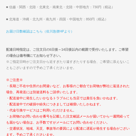
■ 信越・関西・北陸・北東北・南東北・北陸・中部地方：730円（税込）
■ 北海道・沖縄・北九州・南九州・四国・中国地方：850円（税込）
お届け日数確認はこちら（佐川急便HPより）
配達日時指定は、ご注文日の5日後～14日後以内の範囲で受付いたします。ご希望
の場合は備考欄にてお知らせ下さい。
※ご指定日時がご注文日から近すぎたり遠すぎたりする場合、ご希望に添えないこ
ともございますので予めご了承くださいませ。
※ご注意※
・長期ご不在や住所のお間違いなど、お客様のご都合でお荷物が弊社に返送された
場合、再発送には別途送料をご請求いたします。
・配送途中に発生したいかなるトラブルにも当店では責任を負いかねます。
・配送途中での破損や紛失につきましては補償いたしかねます。
・代金引換サービスはご利用いただけません。
・お荷物のお問い合わせ番号を記載した注文確認メールが届いてから一週間経って
も届かない場合は、お手数ですがメールにてお問い合わせください。
・交通状況、地域、天災、事故等の要因により配達に遅延が発生する場合がござい
ます。予めご了承くださいませ。