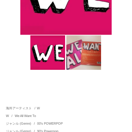
海外アーティスト
/
W
W
/
We All Want To
ジャンル (Genre)
/
00's POWERPOP
ジャンル (Genre)
/
90's Powerpop