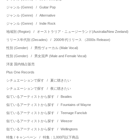
ジャンル (Genre)
/
Guitar Pop
ジャンル (Genre)
/
Alternative
ジャンル (Genre)
/
Indie Rock
地域別 (Region)
/
オーストラリア・ニュージーランド(Australia/New Zeeland)
リリース年代別 (Decades)
/
2000年代リリース （2000s Release)
性別 (Gender)
/
男性ヴォーカル (Male Vocal)
性別 (Gender)
/
男女混声 (Male and Female Vocal)
洋楽 国内独占販売
Plus One Records
シチュエーションで探す
/
夏に聴きたい
シチュエーションで探す
/
夜に聴きたい
似ているアーティストから探す
/
Beatles
似ているアーティストから探す
/
Fountains of Wayne
似ているアーティストから探す
/
Teenage Fanclub
似ているアーティストから探す
/
Weezer
似ているアーティストから探す
/
Wellingtons
特集 / キャンペーン
/
特集：1,000円以下商品