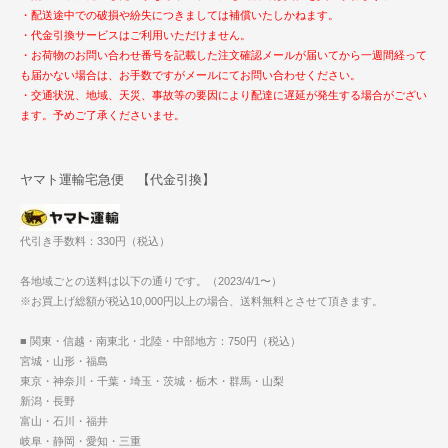
・配送途中での破損や紛失につきましては補償いたしかねます。
・代金引換サービスはご利用いただけません。
・お荷物のお問い合わせ番号を記載した注文確認メールが届いてから一週間経って
も届かない場合は、お手数ですがメールにてお問い合わせください。
・交通状況、地域、天災、事故等の要因により配達に遅延が発生する場合がござい
ます。予めご了承くださいませ。
ヤマト運輸宅急便 【代金引換】
代引き手数料：330円（税込）
各地域ごとの送料は以下の通りです。（2023/4/1〜）
※お買上げ総額が税込10,000円以上の場合、送料無料とさせて頂きます。
■ 関東・信越・南東北・北陸・中部地方：750円（税込）
宮城・山形・福島
東京・神奈川・千葉・埼玉・茨城・栃木・群馬・山梨
新潟・長野
富山・石川・福井
岐阜・静岡・愛知・三重