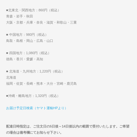
■北東北・関西地方：860円（税込）
青森・岩手・秋田
大阪・京都・兵庫・奈良・滋賀・和歌山・三重
■ 中国地方：980円（税込）
鳥取・島根・岡山・広島・山口
■ 四国地方：1,080円（税込）
徳島・香川・愛媛・高知
■ 北海道・九州地方：1,220円（税込）
北海道
福岡・佐賀・長崎・熊本・大分・宮崎・鹿児島
■沖縄・離島地方：1,320円（税込）
お届け予定日検索（ヤマト運輸HPより）
配達日時指定は、ご注文日の5日後～14日後以内の範囲で受付いたします。ご希望
の場合は備考欄にてお知らせ下さい。