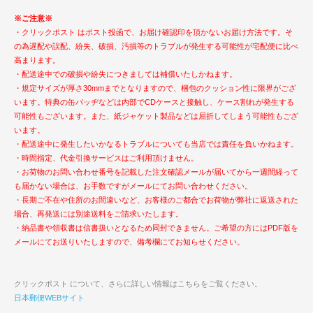
※ご注意※
・クリックポスト はポスト投函で、お届け確認印を頂かないお届け方法です。そ
の為遅配や誤配、紛失、破損、汚損等のトラブルが発生する可能性が宅配便に比べ
高まります。
・配送途中での破損や紛失につきましては補償いたしかねます。
・規定サイズが厚さ30mmまでとなりますので、梱包のクッション性に限界がござ
います。特典の缶バッヂなどは内部でCDケースと接触し、ケース割れが発生する
可能性もございます。また、紙ジャケット製品などは屈折してしまう可能性もござ
います。
・配送途中に発生したいかなるトラブルについても当店では責任を負いかねます。
・時間指定、代金引換サービスはご利用頂けません。
・お荷物のお問い合わせ番号を記載した注文確認メールが届いてから一週間経って
も届かない場合は、お手数ですがメールにてお問い合わせください。
・長期ご不在や住所のお間違いなど、お客様のご都合でお荷物が弊社に返送された
場合、再発送には別途送料をご請求いたします。
・納品書や領収書は信書扱いとなるため同封できません。ご希望の方にはPDF版を
メールにてお送りいたしますので、備考欄にてお知らせください。
クリックポスト について、さらに詳しい情報はこちらをご覧ください。
日本郵便WEBサイト