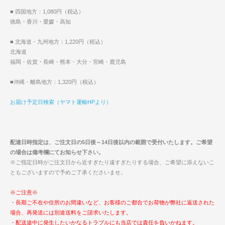
■ 四国地方：1,080円（税込）
徳島・香川・愛媛・高知
■ 北海道・九州地方：1,220円（税込）
北海道
福岡・佐賀・長崎・熊本・大分・宮崎・鹿児島
■沖縄・離島地方：1,320円（税込）
お届け予定日検索（ヤマト運輸HPより）
配達日時指定は、ご注文日の5日後～14日後以内の範囲で受付いたします。ご希望
の場合は備考欄にてお知らせ下さい。
※ご指定日時がご注文日から近すぎたり遠すぎたりする場合、ご希望に添えないこ
ともございますので予めご了承くださいませ。
※ご注意※
・長期ご不在や住所のお間違いなど、お客様のご都合でお荷物が弊社に返送された
場合、再発送には別途送料をご請求いたします。
・配送途中に発生したいかなるトラブルにも当店では責任を負いかねます。