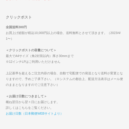
クリックポスト
全国送料300円
お買上げ総額が税込10,000円以上の場合、送料無料とさせて頂きます。（2023/4/
1〜）
＜クリックポストの容量について＞
最大でA4サイズ（角2封筒以内）厚さ30mmまで
※12インチLPはご利用いただけません
上記基準を超えるご注文内容の場合、自動で宅配便での発送となり送料が変更とな
りますので、予めご了承下さい。（※システムの都合上、配送方法表示はメール便
のままとなりますのでご注意下さい）
＜お届け日数につきまして＞
概ね翌日から翌々日にお届けします。
詳しくはこちらをご覧ください。
お届け日数（日本郵便WEBサイトより）