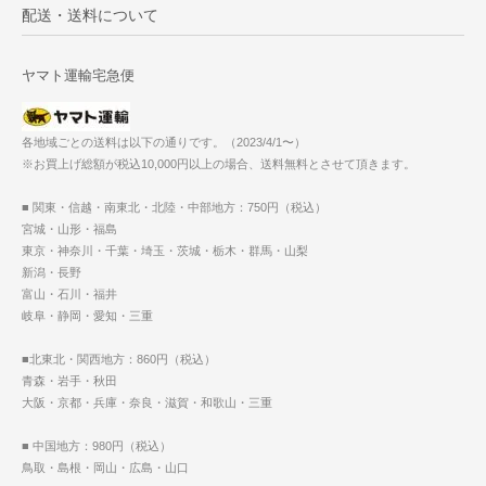
配送・送料について
ヤマト運輸宅急便
各地域ごとの送料は以下の通りです。（2023/4/1〜）
※お買上げ総額が税込10,000円以上の場合、送料無料とさせて頂きます。
■ 関東・信越・南東北・北陸・中部地方：750円（税込）
宮城・山形・福島
東京・神奈川・千葉・埼玉・茨城・栃木・群馬・山梨
新潟・長野
富山・石川・福井
岐阜・静岡・愛知・三重
■北東北・関西地方：860円（税込）
青森・岩手・秋田
大阪・京都・兵庫・奈良・滋賀・和歌山・三重
■ 中国地方：980円（税込）
鳥取・島根・岡山・広島・山口