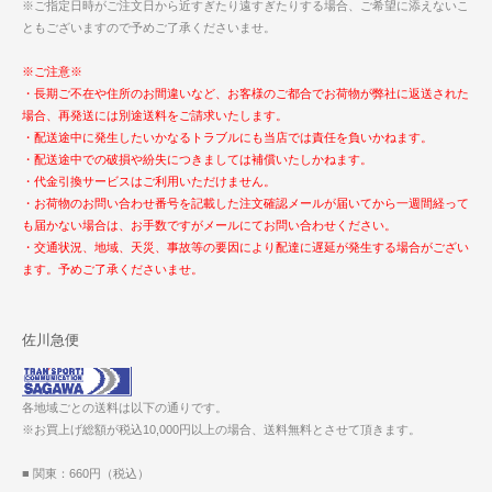
※ご指定日時がご注文日から近すぎたり遠すぎたりする場合、ご希望に添えないこ
ともございますので予めご了承くださいませ。
※ご注意※
・長期ご不在や住所のお間違いなど、お客様のご都合でお荷物が弊社に返送された
場合、再発送には別途送料をご請求いたします。
・配送途中に発生したいかなるトラブルにも当店では責任を負いかねます。
・配送途中での破損や紛失につきましては補償いたしかねます。
・代金引換サービスはご利用いただけません。
・お荷物のお問い合わせ番号を記載した注文確認メールが届いてから一週間経って
も届かない場合は、お手数ですがメールにてお問い合わせください。
・交通状況、地域、天災、事故等の要因により配達に遅延が発生する場合がござい
ます。予めご了承くださいませ。
佐川急便
各地域ごとの送料は以下の通りです。
※お買上げ総額が税込10,000円以上の場合、送料無料とさせて頂きます。
■ 関東：660円（税込）