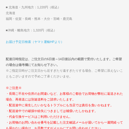
■ 北海道・九州地方：1,220円（税込）
北海道
福岡・佐賀・長崎・熊本・大分・宮崎・鹿児島
■沖縄・離島地方：1,320円（税込）
お届け予定日検索（ヤマト運輸HPより）
配達日時指定は、ご注文日の5日後～14日後以内の範囲で受付いたします。ご希望
の場合は備考欄にてお知らせ下さい。
※ご指定日時がご注文日から近すぎたり遠すぎたりする場合、ご希望に添えないこ
ともございますので予めご了承くださいませ。
※ご注意※
・長期ご不在や住所のお間違いなど、お客様のご都合でお荷物が弊社に返送された
場合、再発送には別途送料をご請求いたします。
・配送途中に発生したいかなるトラブルにも当店では責任を負いかねます。
・配送途中での破損や紛失につきましては補償いたしかねます。
・代金引換サービスはご利用いただけません。
・お荷物のお問い合わせ番号を記載した注文確認メールが届いてから一週間経って
も届かない場合は、お手数ですがメールにてお問い合わせください。