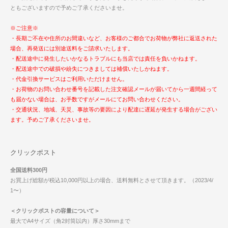
ともございますので予めご了承くださいませ。
※ご注意※
・長期ご不在や住所のお間違いなど、お客様のご都合でお荷物が弊社に返送された
場合、再発送には別途送料をご請求いたします。
・配送途中に発生したいかなるトラブルにも当店では責任を負いかねます。
・配送途中での破損や紛失につきましては補償いたしかねます。
・代金引換サービスはご利用いただけません。
・お荷物のお問い合わせ番号を記載した注文確認メールが届いてから一週間経って
も届かない場合は、お手数ですがメールにてお問い合わせください。
・交通状況、地域、天災、事故等の要因により配達に遅延が発生する場合がござい
ます。予めご了承くださいませ。
クリックポスト
全国送料300円
お買上げ総額が税込10,000円以上の場合、送料無料とさせて頂きます。（2023/4/
1〜）
＜クリックポストの容量について＞
最大でA4サイズ（角2封筒以内）厚さ30mmまで