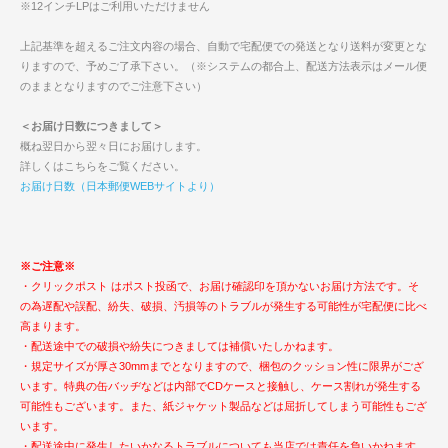
※12インチLPはご利用いただけません
上記基準を超えるご注文内容の場合、自動で宅配便での発送となり送料が変更とな
りますので、予めご了承下さい。（※システムの都合上、配送方法表示はメール便
のままとなりますのでご注意下さい）
＜お届け日数につきまして＞
概ね翌日から翌々日にお届けします。
詳しくはこちらをご覧ください。
お届け日数（日本郵便WEBサイトより）
※ご注意※
・クリックポスト はポスト投函で、お届け確認印を頂かないお届け方法です。そ
の為遅配や誤配、紛失、破損、汚損等のトラブルが発生する可能性が宅配便に比べ
高まります。
・配送途中での破損や紛失につきましては補償いたしかねます。
・規定サイズが厚さ30mmまでとなりますので、梱包のクッション性に限界がござ
います。特典の缶バッヂなどは内部でCDケースと接触し、ケース割れが発生する
可能性もございます。また、紙ジャケット製品などは屈折してしまう可能性もござ
います。
・配送途中に発生したいかなるトラブルについても当店では責任を負いかねます。