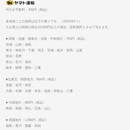
代引き手数料：330円（税込）
各地域ごとの送料は以下の通りです。（2023/4/1〜）
※お買上げ総額が税込10,000円以上の場合、送料無料とさせて頂きます。
■ 関東・信越・南東北・北陸・中部地方：750円（税込）
宮城・山形・福島
東京・神奈川・千葉・埼玉・茨城・栃木・群馬・山梨
新潟・長野
富山・石川・福井
岐阜・静岡・愛知・三重
■北東北・関西地方：860円（税込）
青森・岩手・秋田
大阪・京都・兵庫・奈良・滋賀・和歌山・三重
■ 中国地方：980円（税込）
鳥取・島根・岡山・広島・山口
■ 四国地方：1,080円（税込）
徳島・香川・愛媛・高知