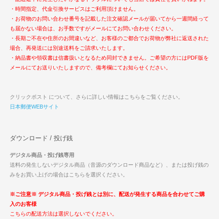
・時間指定、代金引換サービスはご利用頂けません。
・お荷物のお問い合わせ番号を記載した注文確認メールが届いてから一週間経って
も届かない場合は、お手数ですがメールにてお問い合わせください。
・長期ご不在や住所のお間違いなど、お客様のご都合でお荷物が弊社に返送された
場合、再発送には別途送料をご請求いたします。
・納品書や領収書は信書扱いとなるため同封できません。ご希望の方にはPDF版を
メールにてお送りいたしますので、備考欄にてお知らせください。
クリックポスト について、さらに詳しい情報はこちらをご覧ください。
日本郵便WEBサイト
ダウンロード / 投げ銭
デジタル商品・投げ銭専用
送料の発生しないデジタル商品（音源のダウンロード商品など）、または投げ銭の
みをお買い上げの場合はこちらを選択ください。
※ご注意※ デジタル商品・投げ銭とは別に、配送が発生する商品を合わせてご購
入のお客様
こちらの配送方法は選択しないでください。