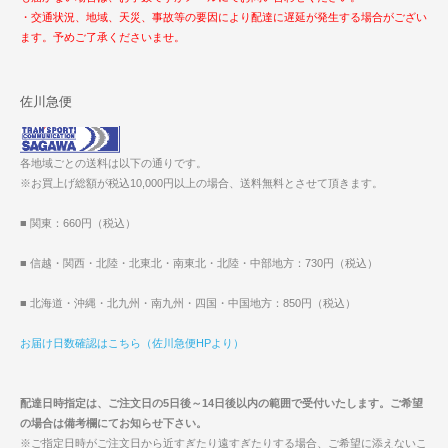
・交通状況、地域、天災、事故等の要因により配達に遅延が発生する場合がござい
ます。予めご了承くださいませ。
佐川急便
各地域ごとの送料は以下の通りです。
※お買上げ総額が税込10,000円以上の場合、送料無料とさせて頂きます。
■ 関東：660円（税込）
■ 信越・関西・北陸・北東北・南東北・北陸・中部地方：730円（税込）
■ 北海道・沖縄・北九州・南九州・四国・中国地方：850円（税込）
お届け日数確認はこちら（佐川急便HPより）
配達日時指定は、ご注文日の5日後～14日後以内の範囲で受付いたします。ご希望
の場合は備考欄にてお知らせ下さい。
※ご指定日時がご注文日から近すぎたり遠すぎたりする場合、ご希望に添えないこ