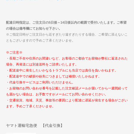
配達日時指定は、ご注文日の5日後～14日後以内の範囲で受付いたします。ご希望
の場合は備考欄にてお知らせ下さい。
※ご指定日時がご注文日から近すぎたり遠すぎたりする場合、ご希望に添えないこ
ともございますので予めご了承くださいませ。
※ご注意※
・長期ご不在や住所のお間違いなど、お客様のご都合でお荷物が弊社に返送された
場合、再発送には別途送料をご請求いたします。
・配送途中に発生したいかなるトラブルにも当店では責任を負いかねます。
・配送途中での破損や紛失につきましては補償いたしかねます。
・代金引換サービスはご利用いただけません。
・お荷物のお問い合わせ番号を記載した注文確認メールが届いてから一週間経って
も届かない場合は、お手数ですがメールにてお問い合わせください。
・交通状況、地域、天災、事故等の要因により配達に遅延が発生する場合がござい
ます。予めご了承くださいませ。
ヤマト運輸宅急便 【代金引換】