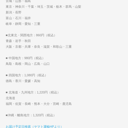
宮城・山形・福島
東京・神奈川・千葉・埼玉・茨城・栃木・群馬・山梨
新潟・長野
富山・石川・福井
岐阜・静岡・愛知・三重
■北東北・関西地方：860円（税込）
青森・岩手・秋田
大阪・京都・兵庫・奈良・滋賀・和歌山・三重
■ 中国地方：980円（税込）
鳥取・島根・岡山・広島・山口
■ 四国地方：1,080円（税込）
徳島・香川・愛媛・高知
■ 北海道・九州地方：1,220円（税込）
北海道
福岡・佐賀・長崎・熊本・大分・宮崎・鹿児島
■沖縄・離島地方：1,320円（税込）
お届け予定日検索（ヤマト運輸HPより）