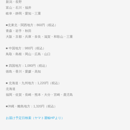
新潟・長野
富山・石川・福井
岐阜・静岡・愛知・三重
■北東北・関西地方：860円（税込）
青森・岩手・秋田
大阪・京都・兵庫・奈良・滋賀・和歌山・三重
■ 中国地方：980円（税込）
鳥取・島根・岡山・広島・山口
■ 四国地方：1,080円（税込）
徳島・香川・愛媛・高知
■ 北海道・九州地方：1,220円（税込）
北海道
福岡・佐賀・長崎・熊本・大分・宮崎・鹿児島
■沖縄・離島地方：1,320円（税込）
お届け予定日検索（ヤマト運輸HPより）