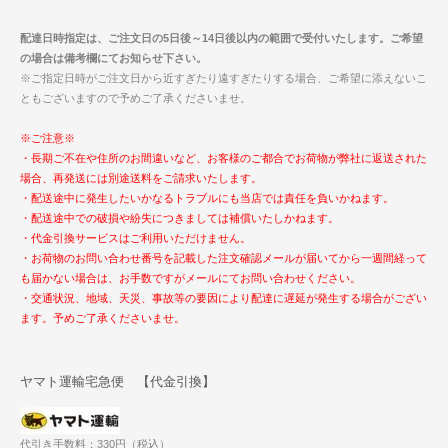
配達日時指定は、ご注文日の5日後～14日後以内の範囲で受付いたします。ご希望
の場合は備考欄にてお知らせ下さい。
※ご指定日時がご注文日から近すぎたり遠すぎたりする場合、ご希望に添えないこ
ともございますので予めご了承くださいませ。
※ご注意※
・長期ご不在や住所のお間違いなど、お客様のご都合でお荷物が弊社に返送された
場合、再発送には別途送料をご請求いたします。
・配送途中に発生したいかなるトラブルにも当店では責任を負いかねます。
・配送途中での破損や紛失につきましては補償いたしかねます。
・代金引換サービスはご利用いただけません。
・お荷物のお問い合わせ番号を記載した注文確認メールが届いてから一週間経って
も届かない場合は、お手数ですがメールにてお問い合わせください。
・交通状況、地域、天災、事故等の要因により配達に遅延が発生する場合がござい
ます。予めご了承くださいませ。
ヤマト運輸宅急便 【代金引換】
代引き手数料：330円（税込）