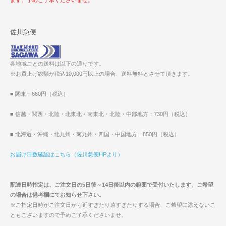
佐川急便
各地域ごとの送料は以下の通りです。
※お買上げ総額が税込10,000円以上の場合、送料無料とさせて頂きます。
■ 関東：660円（税込）
■ 信越・関西・北陸・北東北・南東北・北陸・中部地方：730円（税込）
■ 北海道・沖縄・北九州・南九州・四国・中国地方：850円（税込）
お届け日数確認はこちら（佐川急便HPより）
配達日時指定は、ご注文日の5日後～14日後以内の範囲で受付いたします。ご希望
の場合は備考欄にてお知らせ下さい。
※ご指定日時がご注文日から近すぎたり遠すぎたりする場合、ご希望に添えないこ
ともございますので予めご了承くださいませ。