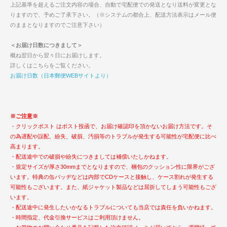
上記基準を超えるご注文内容の場合、自動で宅配便での発送となり送料が変更とな
りますので、予めご了承下さい。（※システムの都合上、配送方法表示はメール便
のままとなりますのでご注意下さい）
＜お届け日数につきまして＞
概ね翌日から翌々日にお届けします。
詳しくはこちらをご覧ください。
お届け日数（日本郵便WEBサイトより）
※ご注意※
・クリックポスト はポスト投函で、お届け確認印を頂かないお届け方法です。そ
の為遅配や誤配、紛失、破損、汚損等のトラブルが発生する可能性が宅配便に比べ
高まります。
・配送途中での破損や紛失につきましては補償いたしかねます。
・規定サイズが厚さ30mmまでとなりますので、梱包のクッション性に限界がござ
います。特典の缶バッヂなどは内部でCDケースと接触し、ケース割れが発生する
可能性もございます。また、紙ジャケット製品などは屈折してしまう可能性もござ
います。
・配送途中に発生したいかなるトラブルについても当店では責任を負いかねます。
・時間指定、代金引換サービスはご利用頂けません。