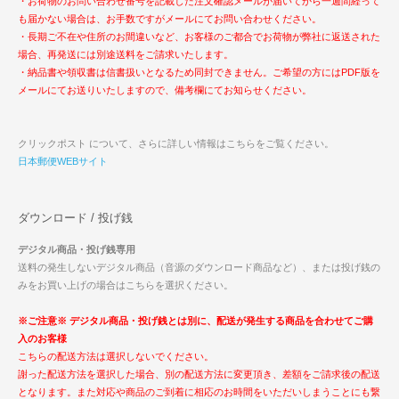
・お荷物のお問い合わせ番号を記載した注文確認メールが届いてから一週間経って
も届かない場合は、お手数ですがメールにてお問い合わせください。
・長期ご不在や住所のお間違いなど、お客様のご都合でお荷物が弊社に返送された
場合、再発送には別途送料をご請求いたします。
・納品書や領収書は信書扱いとなるため同封できません。ご希望の方にはPDF版を
メールにてお送りいたしますので、備考欄にてお知らせください。
クリックポスト について、さらに詳しい情報はこちらをご覧ください。
日本郵便WEBサイト
ダウンロード / 投げ銭
デジタル商品・投げ銭専用
送料の発生しないデジタル商品（音源のダウンロード商品など）、または投げ銭の
みをお買い上げの場合はこちらを選択ください。
※ご注意※ デジタル商品・投げ銭とは別に、配送が発生する商品を合わせてご購
入のお客様
こちらの配送方法は選択しないでください。
謝った配送方法を選択した場合、別の配送方法に変更頂き、差額をご請求後の配送
となります。また対応や商品のご到着に相応のお時間をいただいしまうことにも繋