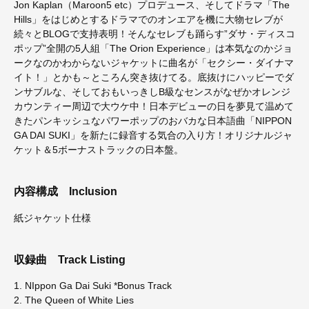
Jon Kaplan（Maroon5 etc）プロデュース、そしてドラマ「The
Hills」をはじめとするドラマでのオンエアを機に大物セレブが
続々とBLOGで支持表明！そんなセレブも踊らす”ダサ・ディスコ
ポップ”全開の5人組「The Orion Experience」は本気なのかジョ
ークなのかわからないジャケットに曲名が「セクシー・ダイナマ
イト！」とかも～ところん突き抜けてる。底抜けにハッピーでダ
ンサブルな、そしておもいっきしB級なセンスがなぜかオレンジ
カウンティー周辺で大ウケ中！日本デビューの日を夢見て温めて
きたパンキッシュなパワーポップのおバカな日本語曲「NIPPON
GA DAI SUKI」を新たに録音する気合の入り方！オリジナルジャ
ケット＆5ボーナストラックの日本盤。
内容構成
Inclusion
紙ジャケット仕様
収録曲
Track Listing
1. NIppon Ga Dai Suki *Bonus Track
2. The Queen of White Lies