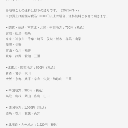
各地域ごとの送料は以下の通りです。（2023/4/1〜）
※お買上げ総額が税込10,000円以上の場合、送料無料とさせて頂きます。
■ 関東・信越・南東北・北陸・中部地方：750円（税込）
宮城・山形・福島
東京・神奈川・千葉・埼玉・茨城・栃木・群馬・山梨
新潟・長野
富山・石川・福井
岐阜・静岡・愛知・三重
■北東北・関西地方：860円（税込）
青森・岩手・秋田
大阪・京都・兵庫・奈良・滋賀・和歌山・三重
■ 中国地方：980円（税込）
鳥取・島根・岡山・広島・山口
■ 四国地方：1,080円（税込）
徳島・香川・愛媛・高知
■ 北海道・九州地方：1,220円（税込）