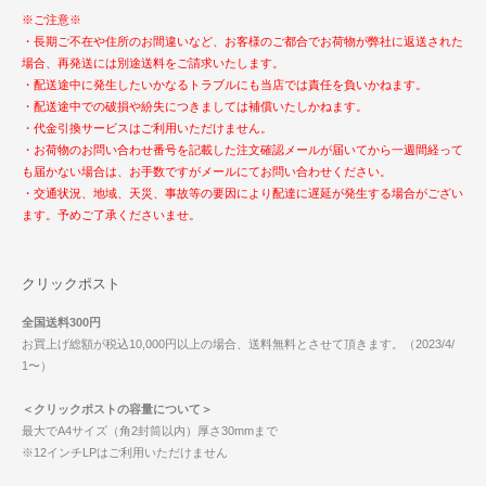
※ご注意※
・長期ご不在や住所のお間違いなど、お客様のご都合でお荷物が弊社に返送された
場合、再発送には別途送料をご請求いたします。
・配送途中に発生したいかなるトラブルにも当店では責任を負いかねます。
・配送途中での破損や紛失につきましては補償いたしかねます。
・代金引換サービスはご利用いただけません。
・お荷物のお問い合わせ番号を記載した注文確認メールが届いてから一週間経って
も届かない場合は、お手数ですがメールにてお問い合わせください。
・交通状況、地域、天災、事故等の要因により配達に遅延が発生する場合がござい
ます。予めご了承くださいませ。
クリックポスト
全国送料300円
お買上げ総額が税込10,000円以上の場合、送料無料とさせて頂きます。（2023/4/
1〜）
＜クリックポストの容量について＞
最大でA4サイズ（角2封筒以内）厚さ30mmまで
※12インチLPはご利用いただけません