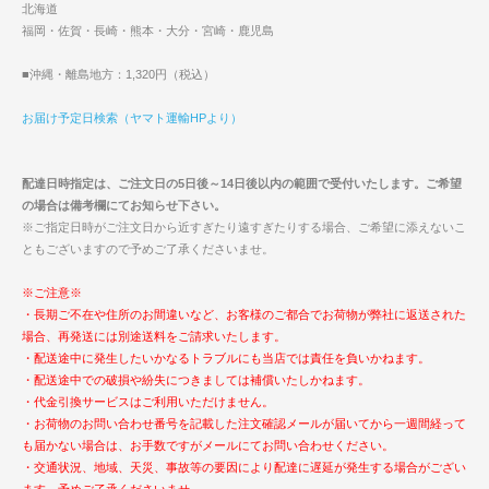
北海道
福岡・佐賀・長崎・熊本・大分・宮崎・鹿児島
■沖縄・離島地方：1,320円（税込）
お届け予定日検索（ヤマト運輸HPより）
配達日時指定は、ご注文日の5日後～14日後以内の範囲で受付いたします。ご希望
の場合は備考欄にてお知らせ下さい。
※ご指定日時がご注文日から近すぎたり遠すぎたりする場合、ご希望に添えないこ
ともございますので予めご了承くださいませ。
※ご注意※
・長期ご不在や住所のお間違いなど、お客様のご都合でお荷物が弊社に返送された
場合、再発送には別途送料をご請求いたします。
・配送途中に発生したいかなるトラブルにも当店では責任を負いかねます。
・配送途中での破損や紛失につきましては補償いたしかねます。
・代金引換サービスはご利用いただけません。
・お荷物のお問い合わせ番号を記載した注文確認メールが届いてから一週間経って
も届かない場合は、お手数ですがメールにてお問い合わせください。
・交通状況、地域、天災、事故等の要因により配達に遅延が発生する場合がござい
ます。予めご了承くださいませ。