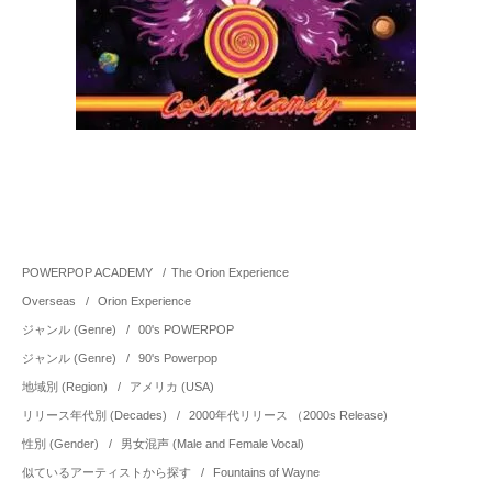
POWERPOP ACADEMY
/
The Orion Experience
Overseas
/
Orion Experience
ジャンル (Genre)
/
00's POWERPOP
ジャンル (Genre)
/
90's Powerpop
地域別 (Region)
/
アメリカ (USA)
リリース年代別 (Decades)
/
2000年代リリース （2000s Release)
性別 (Gender)
/
男女混声 (Male and Female Vocal)
似ているアーティストから探す
/
Fountains of Wayne