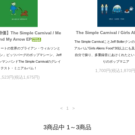
The Simple Carnival / Girls 
The Simple Carnival / Me
nd My Arrow EP
The Simple CarnivalことJeff Boll
リートの世界のブライアン・ウィルソンと
アルバム”Girls Aliens Food”30以
ン」ピッツバーグのポップマシーン、Jeff
自分で操り、多重録音にあけくれたとい
ンマンバンドThe Simple Carnivalのグレイ
りのポップマニア
テスト・ミニアルバム！
1,700円(税込1,870円
1,523円(税込1,675円)
<
1
>
3商品中 1～3商品