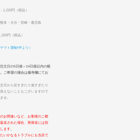
：1,220円（税込）
熊本・大分・宮崎・鹿児島
,320円（税込）
ヤマト運輸HPより）
注文日の5日後～14日後以内の範
。ご希望の場合は備考欄にてお
文日から近すぎたり遠すぎたり
添えないこともございますので
ませ。
のお間違いなど、お客様のご都
返送された場合、再発送には別
します。
たいかなるトラブルにも当店で