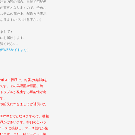
注文内容の場合、自動で宅配便
が変更となりますので、予めご
ステムの都合上、配送方法表示
なりますのでご注意下さい）
まして＞
にお届けします。
覧ください。
便WEBサイトより）
はポスト投函で、お届け確認印を
です。その為遅配や誤配、紛
トラブルが発生する可能性が宅
す。
や紛失につきましては補償いた
30mmまでとなりますので、梱包
界がございます。特典の缶バッ
ケースと接触し、ケース割れが発
います。また、紙ジャケット製