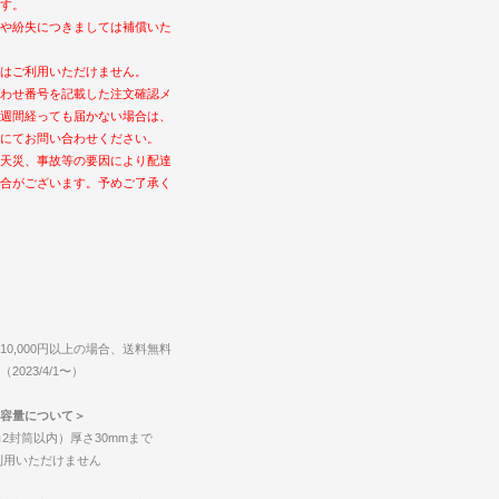
す。
や紛失につきましては補償いた
はご利用いただけません。
わせ番号を記載した注文確認メ
週間経っても届かない場合は、
にてお問い合わせください。
天災、事故等の要因により配達
合がございます。予めご了承く
0,000円以上の場合、送料無料
023/4/1〜）
容量について＞
2封筒以内）厚さ30mmまで
ご利用いただけません