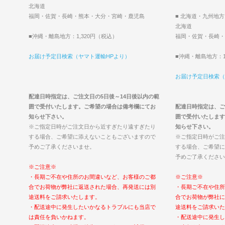
北海道
福岡・佐賀・長崎・熊本・大分・宮崎・鹿児島
■ 北海道・九州地方
北海道
■沖縄・離島地方：1,320円（税込）
福岡・佐賀・長崎・
お届け予定日検索（ヤマト運輸HPより）
■沖縄・離島地方：1
お届け予定日検索（
配達日時指定は、ご注文日の5日後～14日後以内の範
囲で受付いたします。ご希望の場合は備考欄にてお
配達日時指定は、ご
知らせ下さい。
囲で受付いたします
※ご指定日時がご注文日から近すぎたり遠すぎたり
知らせ下さい。
する場合、ご希望に添えないこともございますので
※ご指定日時がご注
予めご了承くださいませ。
する場合、ご希望に
予めご了承ください
※ご注意※
・長期ご不在や住所のお間違いなど、お客様のご都
※ご注意※
合でお荷物が弊社に返送された場合、再発送には別
・長期ご不在や住所
途送料をご請求いたします。
合でお荷物が弊社に
・配送途中に発生したいかなるトラブルにも当店で
途送料をご請求いた
は責任を負いかねます。
・配送途中に発生し