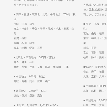
料とさせて頂きます。
各地域ごとの送料は以
※お買上げ総額が税込
■ 関東・信越・南東北・北陸・中部地方：750円（税
料とさせて頂きます
込）
宮城・山形・福島
■ 関東・信越・南
東京・神奈川・千葉・埼玉・茨城・栃木・群馬・山
込）
梨
宮城・山形・福島
新潟・長野
東京・神奈川・千葉
富山・石川・福井
梨
岐阜・静岡・愛知・三重
新潟・長野
富山・石川・福井
■北東北・関西地方：860円（税込）
岐阜・静岡・愛知・
青森・岩手・秋田
大阪・京都・兵庫・奈良・滋賀・和歌山・三重
■北東北・関西地方
青森・岩手・秋田
■ 中国地方：980円（税込）
大阪・京都・兵庫・
鳥取・島根・岡山・広島・山口
■ 中国地方：980
■ 四国地方：1,080円（税込）
鳥取・島根・岡山・
徳島・香川・愛媛・高知
■ 四国地方：1,08
■ 北海道・九州地方：1,220円（税込）
徳島・香川・愛媛・