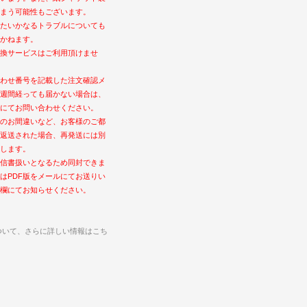
まう可能性もございます。
たいかなるトラブルについても
かねます。
換サービスはご利用頂けませ
わせ番号を記載した注文確認メ
週間経っても届かない場合は、
にてお問い合わせください。
のお間違いなど、お客様のご都
返送された場合、再発送には別
します。
信書扱いとなるため同封できま
はPDF版をメールにてお送りい
欄にてお知らせください。
ついて、さらに詳しい情報はこち
ト