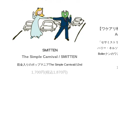
【ワケアリ特価】
A
「セサミスト
ハリー・ネルソ
Bollerクンのワ
The Simple Carnival / SMITTEN
筋金入りのポップマニアThe Simple Carnivalの2nd
1,700円(税込1,870円)