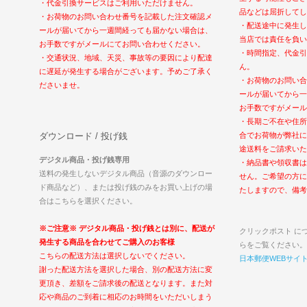
・代金引換サービスはご利用いただけません。
品などは屈折してし
・お荷物のお問い合わせ番号を記載した注文確認メ
・配送途中に発生し
ールが届いてから一週間経っても届かない場合は、
当店では責任を負い
お手数ですがメールにてお問い合わせください。
・時間指定、代金引
・交通状況、地域、天災、事故等の要因により配達
ん。
に遅延が発生する場合がございます。予めご了承く
・お荷物のお問い合
ださいませ。
ールが届いてから一
お手数ですがメール
・長期ご不在や住所
ダウンロード / 投げ銭
合でお荷物が弊社に
途送料をご請求いた
デジタル商品・投げ銭専用
・納品書や領収書は
送料の発生しないデジタル商品（音源のダウンロー
せん。ご希望の方に
ド商品など）、または投げ銭のみをお買い上げの場
たしますので、備考
合はこちらを選択ください。
※ご注意※ デジタル商品・投げ銭とは別に、配送が
クリックポスト に
発生する商品を合わせてご購入のお客様
らをご覧ください。
こちらの配送方法は選択しないでください。
日本郵便WEBサイ
謝った配送方法を選択した場合、別の配送方法に変
更頂き、差額をご請求後の配送となります。また対
応や商品のご到着に相応のお時間をいただいしまう