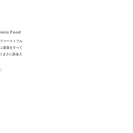
Aliens Food
erクンのファーストフル
上にも及ぶ楽器をすべて
うまさに筋金入
)