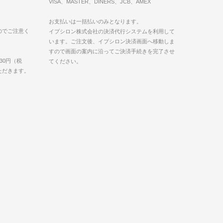
VISA、MASTER、DINERS、JCB、AMEX
お支払いは一括払いのみとなります。
のでご注意く
イプシロン株式会社の決済代行システムを利用して
います。ご注文後、イプシロン決済画面へ移動しま
すので画面の案内に沿ってご決済手続きを完了させ
30円（税
てください。
いただきます。