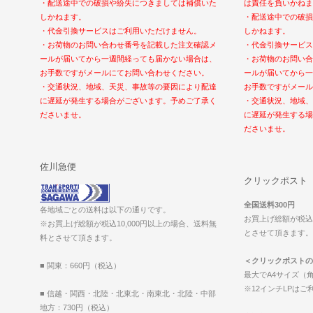
・配送途中での破損や紛失につきましては補償いた
は責任を負いかねま
しかねます。
・配送途中での破損
・代金引換サービスはご利用いただけません。
しかねます。
・お荷物のお問い合わせ番号を記載した注文確認メ
・代金引換サービス
ールが届いてから一週間経っても届かない場合は、
・お荷物のお問い合
お手数ですがメールにてお問い合わせください。
ールが届いてから一
・交通状況、地域、天災、事故等の要因により配達
お手数ですがメール
に遅延が発生する場合がございます。予めご了承く
・交通状況、地域、
ださいませ。
に遅延が発生する場
ださいませ。
佐川急便
クリックポスト
全国送料300円
各地域ごとの送料は以下の通りです。
お買上げ総額が税込1
※お買上げ総額が税込10,000円以上の場合、送料無
とさせて頂きます。（2
料とさせて頂きます。
＜クリックポストの
■ 関東：660円（税込）
最大でA4サイズ（角
※12インチLPは
■ 信越・関西・北陸・北東北・南東北・北陸・中部
地方：730円（税込）