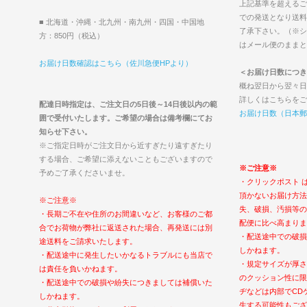
上記基準を超えるご
での発送となり送料
■ 北海道・沖縄・北九州・南九州・四国・中国地
了承下さい。（※シ
方：850円（税込）
はメール便のままと
お届け日数確認はこちら（佐川急便HPより）
＜お届け日数につき
概ね翌日から翌々日
詳しくはこちらをご
配達日時指定は、ご注文日の5日後～14日後以内の範
お届け日数（日本郵
囲で受付いたします。ご希望の場合は備考欄にてお
知らせ下さい。
※ご指定日時がご注文日から近すぎたり遠すぎたり
する場合、ご希望に添えないこともございますので
※ご注意※
予めご了承くださいませ。
・クリックポスト 
頂かないお届け方法
※ご注意※
失、破損、汚損等の
・長期ご不在や住所のお間違いなど、お客様のご都
配便に比べ高まりま
合でお荷物が弊社に返送された場合、再発送には別
・配送途中での破損
途送料をご請求いたします。
しかねます。
・配送途中に発生したいかなるトラブルにも当店で
・規定サイズが厚さ
は責任を負いかねます。
のクッション性に限
・配送途中での破損や紛失につきましては補償いた
ヂなどは内部でCD
しかねます。
生する可能性もござ