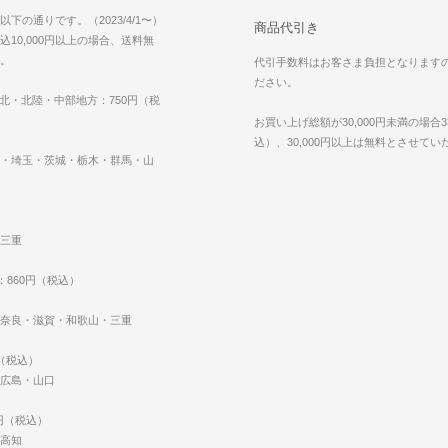
下の通りです。（2023/4/1〜）
商品代引き
10,000円以上の場合、送料無
。
代引手数料はお客さま負担となります
ださい。
東北・北陸・中部地方：750円（税
お買い上げ総額が30,000円未満の場合3
込）、30,000円以上は無料とさせて
・埼玉・茨城・栃木・群馬・山
三重
：860円（税込）
奈良・滋賀・和歌山・三重
円（税込）
広島・山口
0円（税込）
高知