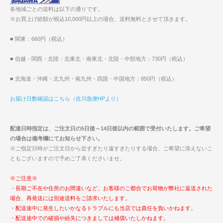
各地域ごとの送料は以下の通りです。
※お買上げ総額が税込10,000円以上の場合、送料無料とさせて頂きます。
■ 関東：660円（税込）
■ 信越・関西・北陸・北東北・南東北・北陸・中部地方：730円（税込）
■ 北海道・沖縄・北九州・南九州・四国・中国地方：850円（税込）
お届け日数確認はこちら（佐川急便HPより）
配達日時指定は、ご注文日の5日後～14日後以内の範囲で受付いたします。ご希望
の場合は備考欄にてお知らせ下さい。
※ご指定日時がご注文日から近すぎたり遠すぎたりする場合、ご希望に添えないこ
ともございますので予めご了承くださいませ。
※ご注意※
・長期ご不在や住所のお間違いなど、お客様のご都合でお荷物が弊社に返送された
場合、再発送には別途送料をご請求いたします。
・配送途中に発生したいかなるトラブルにも当店では責任を負いかねます。
・配送途中での破損や紛失につきましては補償いたしかねます。