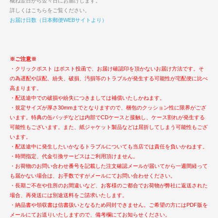
概ね翌日から翌々日にお届けします。
詳しくはこちらをご覧ください。
お届け日数（日本郵便WEBサイトより）
※ご注意※
・クリックポスト はポスト投函で、お届け確認印を頂かないお届け方法です。そ
の為遅配や誤配、紛失、破損、汚損等のトラブルが発生する可能性が宅配便に比べ
高まります。
・配送途中での破損や紛失につきましては補償いたしかねます。
・規定サイズが厚さ30mmまでとなりますので、梱包のクッション性に限界がござ
います。特典の缶バッヂなどは内部でCDケースと接触し、ケース割れが発生する
可能性もございます。また、紙ジャケット製品などは屈折してしまう可能性もござ
います。
・配送途中に発生したいかなるトラブルについても当店では責任を負いかねます。
・時間指定、代金引換サービスはご利用頂けません。
・お荷物のお問い合わせ番号を記載した注文確認メールが届いてから一週間経って
も届かない場合は、お手数ですがメールにてお問い合わせください。
・長期ご不在や住所のお間違いなど、お客様のご都合でお荷物が弊社に返送された
場合、再発送には別途送料をご請求いたします。
・納品書や領収書は信書扱いとなるため同封できません。ご希望の方にはPDF版を
メールにてお送りいたしますので、備考欄にてお知らせください。