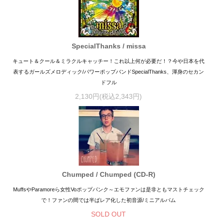
SpecialThanks / missa
キュート＆クール＆ミラクルキャッチー！これ以上何が必要だ！？今や日本を代
表するガールズメロディック/パワーポップバンドSpecialThanks、渾身のセカン
ドフル
2,130円(税込2,343円)
Chumped / Chumped (CD-R)
MuffsやParamoreら女性Voポップパンク～エモファンは是非ともマストチェック
で！ファンの間では半ばレア化した初音源/ミニアルバム
SOLD OUT