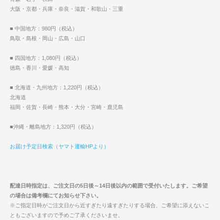
大阪・京都・兵庫・奈良・滋賀・和歌山・三重
■ 中国地方：980円（税込）
鳥取・島根・岡山・広島・山口
■ 四国地方：1,080円（税込）
徳島・香川・愛媛・高知
■ 北海道・九州地方：1,220円（税込）
北海道
福岡・佐賀・長崎・熊本・大分・宮崎・鹿児島
■沖縄・離島地方：1,320円（税込）
お届け予定日検索（ヤマト運輸HPより）
配達日時指定は、ご注文日の5日後～14日後以内の範囲で受付いたします。ご希望
の場合は備考欄にてお知らせ下さい。
※ご指定日時がご注文日から近すぎたり遠すぎたりする場合、ご希望に添えないこ
ともございますので予めご了承くださいませ。