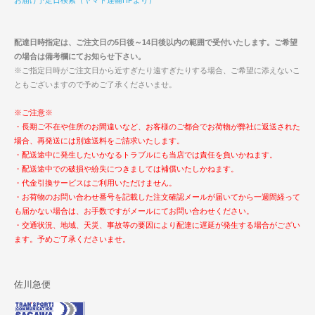
お届け予定日検索（ヤマト運輸HPより）
配達日時指定は、ご注文日の5日後～14日後以内の範囲で受付いたします。ご希望
の場合は備考欄にてお知らせ下さい。
※ご指定日時がご注文日から近すぎたり遠すぎたりする場合、ご希望に添えないこ
ともございますので予めご了承くださいませ。
※ご注意※
・長期ご不在や住所のお間違いなど、お客様のご都合でお荷物が弊社に返送された
場合、再発送には別途送料をご請求いたします。
・配送途中に発生したいかなるトラブルにも当店では責任を負いかねます。
・配送途中での破損や紛失につきましては補償いたしかねます。
・代金引換サービスはご利用いただけません。
・お荷物のお問い合わせ番号を記載した注文確認メールが届いてから一週間経って
も届かない場合は、お手数ですがメールにてお問い合わせください。
・交通状況、地域、天災、事故等の要因により配達に遅延が発生する場合がござい
ます。予めご了承くださいませ。
佐川急便