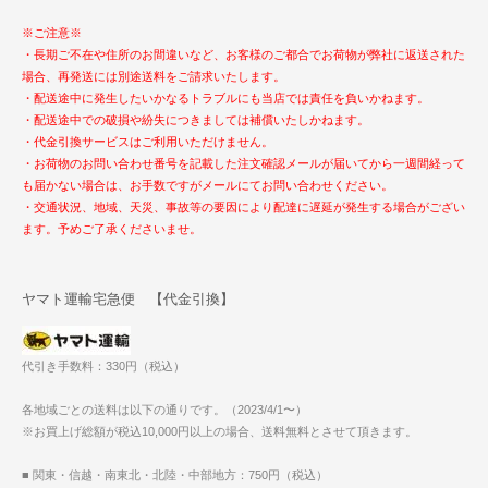
※ご注意※
・長期ご不在や住所のお間違いなど、お客様のご都合でお荷物が弊社に返送された
場合、再発送には別途送料をご請求いたします。
・配送途中に発生したいかなるトラブルにも当店では責任を負いかねます。
・配送途中での破損や紛失につきましては補償いたしかねます。
・代金引換サービスはご利用いただけません。
・お荷物のお問い合わせ番号を記載した注文確認メールが届いてから一週間経って
も届かない場合は、お手数ですがメールにてお問い合わせください。
・交通状況、地域、天災、事故等の要因により配達に遅延が発生する場合がござい
ます。予めご了承くださいませ。
ヤマト運輸宅急便 【代金引換】
代引き手数料：330円（税込）
各地域ごとの送料は以下の通りです。（2023/4/1〜）
※お買上げ総額が税込10,000円以上の場合、送料無料とさせて頂きます。
■ 関東・信越・南東北・北陸・中部地方：750円（税込）