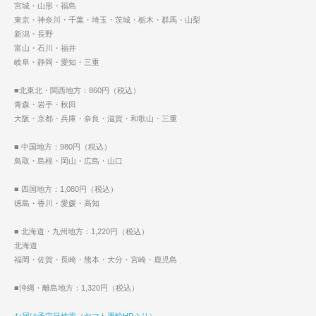
宮城・山形・福島
東京・神奈川・千葉・埼玉・茨城・栃木・群馬・山梨
新潟・長野
富山・石川・福井
岐阜・静岡・愛知・三重
■北東北・関西地方：860円（税込）
青森・岩手・秋田
大阪・京都・兵庫・奈良・滋賀・和歌山・三重
■ 中国地方：980円（税込）
鳥取・島根・岡山・広島・山口
■ 四国地方：1,080円（税込）
徳島・香川・愛媛・高知
■ 北海道・九州地方：1,220円（税込）
北海道
福岡・佐賀・長崎・熊本・大分・宮崎・鹿児島
■沖縄・離島地方：1,320円（税込）