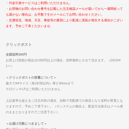
・代金引換サービスはご利用いただけません。
・お荷物のお問い合わせ番号を記載した注文確認メールが届いてから一週間経って
も届かない場合は、お手数ですがメールにてお問い合わせください。
・交通状況、地域、天災、事故等の要因により配達に遅延が発生する場合がござい
ます。予めご了承くださいませ。
クリックポスト
全国送料300円
お買上げ総額が税込10,000円以上の場合、送料無料とさせて頂きます。（2023/4/
1〜）
＜クリックポストの容量について＞
最大でA4サイズ（角2封筒以内）厚さ30mmまで
※12インチLPはご利用いただけません
上記基準を超えるご注文内容の場合、自動で宅配便での発送となり送料が変更とな
りますので、予めご了承下さい。（※システムの都合上、配送方法表示はメール便
のままとなりますのでご注意下さい）
＜お届け日数につきまして＞