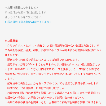
＜お届け日数につきまして＞
概ね翌日から翌々日にお届けします。
詳しくはこちらをご覧ください。
お届け日数（日本郵便WEBサイトより）
※ご注意※
・クリックポスト はポスト投函で、お届け確認印を頂かないお届け方法です。そ
の為遅配や誤配、紛失、破損、汚損等のトラブルが発生する可能性が宅配便に比べ
高まります。
・配送途中での破損や紛失につきましては補償いたしかねます。
・規定サイズが厚さ30mmまでとなりますので、梱包のクッション性に限界がござ
います。特典の缶バッヂなどは内部でCDケースと接触し、ケース割れが発生する
可能性もございます。また、紙ジャケット製品などは屈折してしまう可能性もござ
います。
・配送途中に発生したいかなるトラブルについても当店では責任を負いかねます。
・時間指定、代金引換サービスはご利用頂けません。
・お荷物のお問い合わせ番号を記載した注文確認メールが届いてから一週間経って
も届かない場合は、お手数ですがメールにてお問い合わせください。
・長期ご不在や住所のお間違いなど、お客様のご都合でお荷物が弊社に返送された