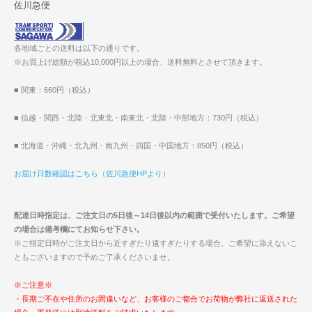
佐川急便
各地域ごとの送料は以下の通りです。
※お買上げ総額が税込10,000円以上の場合、送料無料とさせて頂きます。
■ 関東：660円（税込）
■ 信越・関西・北陸・北東北・南東北・北陸・中部地方：730円（税込）
■ 北海道・沖縄・北九州・南九州・四国・中国地方：850円（税込）
お届け日数確認はこちら（佐川急便HPより）
配達日時指定は、ご注文日の5日後～14日後以内の範囲で受付いたします。ご希望
の場合は備考欄にてお知らせ下さい。
※ご指定日時がご注文日から近すぎたり遠すぎたりする場合、ご希望に添えないこ
ともございますので予めご了承くださいませ。
※ご注意※
・長期ご不在や住所のお間違いなど、お客様のご都合でお荷物が弊社に返送された