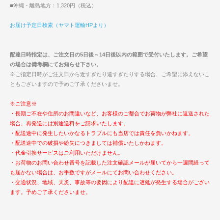
■沖縄・離島地方：1,320円（税込）
お届け予定日検索（ヤマト運輸HPより）
配達日時指定は、ご注文日の5日後～14日後以内の範囲で受付いたします。ご希望
の場合は備考欄にてお知らせ下さい。
※ご指定日時がご注文日から近すぎたり遠すぎたりする場合、ご希望に添えないこ
ともございますので予めご了承くださいませ。
※ご注意※
・長期ご不在や住所のお間違いなど、お客様のご都合でお荷物が弊社に返送された
場合、再発送には別途送料をご請求いたします。
・配送途中に発生したいかなるトラブルにも当店では責任を負いかねます。
・配送途中での破損や紛失につきましては補償いたしかねます。
・代金引換サービスはご利用いただけません。
・お荷物のお問い合わせ番号を記載した注文確認メールが届いてから一週間経って
も届かない場合は、お手数ですがメールにてお問い合わせください。
・交通状況、地域、天災、事故等の要因により配達に遅延が発生する場合がござい
ます。予めご了承くださいませ。