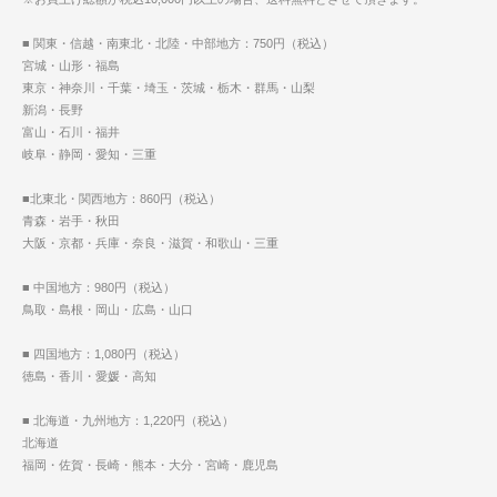
■ 関東・信越・南東北・北陸・中部地方：750円（税込）
宮城・山形・福島
東京・神奈川・千葉・埼玉・茨城・栃木・群馬・山梨
新潟・長野
富山・石川・福井
岐阜・静岡・愛知・三重
■北東北・関西地方：860円（税込）
青森・岩手・秋田
大阪・京都・兵庫・奈良・滋賀・和歌山・三重
■ 中国地方：980円（税込）
鳥取・島根・岡山・広島・山口
■ 四国地方：1,080円（税込）
徳島・香川・愛媛・高知
■ 北海道・九州地方：1,220円（税込）
北海道
福岡・佐賀・長崎・熊本・大分・宮崎・鹿児島