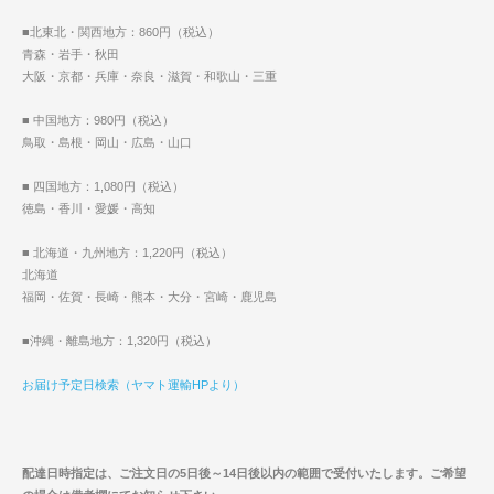
■北東北・関西地方：860円（税込）
青森・岩手・秋田
大阪・京都・兵庫・奈良・滋賀・和歌山・三重
■ 中国地方：980円（税込）
鳥取・島根・岡山・広島・山口
■ 四国地方：1,080円（税込）
徳島・香川・愛媛・高知
■ 北海道・九州地方：1,220円（税込）
北海道
福岡・佐賀・長崎・熊本・大分・宮崎・鹿児島
■沖縄・離島地方：1,320円（税込）
お届け予定日検索（ヤマト運輸HPより）
配達日時指定は、ご注文日の5日後～14日後以内の範囲で受付いたします。ご希望