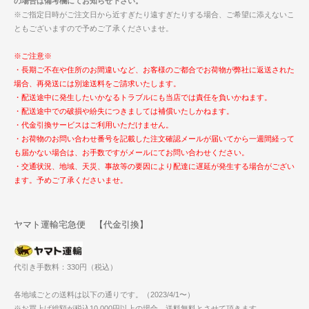
の場合は備考欄にてお知らせ下さい。
※ご指定日時がご注文日から近すぎたり遠すぎたりする場合、ご希望に添えないこ
ともございますので予めご了承くださいませ。
※ご注意※
・長期ご不在や住所のお間違いなど、お客様のご都合でお荷物が弊社に返送された
場合、再発送には別途送料をご請求いたします。
・配送途中に発生したいかなるトラブルにも当店では責任を負いかねます。
・配送途中での破損や紛失につきましては補償いたしかねます。
・代金引換サービスはご利用いただけません。
・お荷物のお問い合わせ番号を記載した注文確認メールが届いてから一週間経って
も届かない場合は、お手数ですがメールにてお問い合わせください。
・交通状況、地域、天災、事故等の要因により配達に遅延が発生する場合がござい
ます。予めご了承くださいませ。
ヤマト運輸宅急便 【代金引換】
代引き手数料：330円（税込）
各地域ごとの送料は以下の通りです。（2023/4/1〜）
※お買上げ総額が税込10,000円以上の場合、送料無料とさせて頂きます。