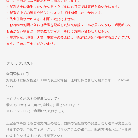
場合、再発送には別途送料をご請求いたします。
・配送途中に発生したいかなるトラブルにも当店では責任を負いかねます。
・配送途中での破損や紛失につきましては補償いたしかねます。
・代金引換サービスはご利用いただけません。
・お荷物のお問い合わせ番号を記載した注文確認メールが届いてから一週間経って
も届かない場合は、お手数ですがメールにてお問い合わせください。
・交通状況、地域、天災、事故等の要因により配達に遅延が発生する場合がござい
ます。予めご了承くださいませ。
クリックポスト
全国送料300円
お買上げ総額が税込10,000円以上の場合、送料無料とさせて頂きます。（2023/4/
1〜）
＜クリックポストの容量について＞
最大でA4サイズ（角2封筒以内）厚さ30mmまで
※12インチLPはご利用いただけません
上記基準を超えるご注文内容の場合、自動で宅配便での発送となり送料が変更とな
りますので、予めご了承下さい。（※システムの都合上、配送方法表示はメール便
のままとなりますのでご注意下さい）