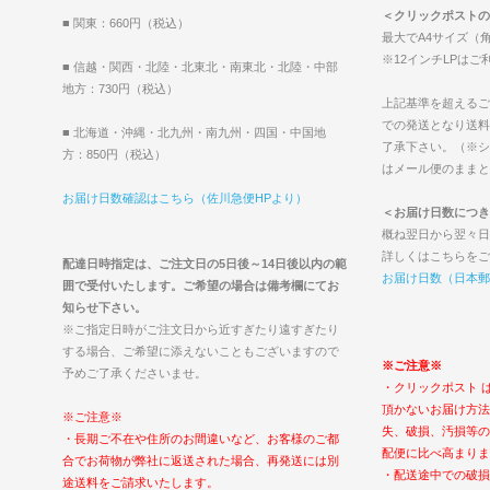
＜クリックポストの
■ 関東：660円（税込）
最大でA4サイズ（角
※12インチLPは
■ 信越・関西・北陸・北東北・南東北・北陸・中部
地方：730円（税込）
上記基準を超えるご
での発送となり送料
■ 北海道・沖縄・北九州・南九州・四国・中国地
了承下さい。（※シ
方：850円（税込）
はメール便のままと
お届け日数確認はこちら（佐川急便HPより）
＜お届け日数につき
概ね翌日から翌々日
詳しくはこちらをご
配達日時指定は、ご注文日の5日後～14日後以内の範
お届け日数（日本郵
囲で受付いたします。ご希望の場合は備考欄にてお
知らせ下さい。
※ご指定日時がご注文日から近すぎたり遠すぎたり
する場合、ご希望に添えないこともございますので
※ご注意※
予めご了承くださいませ。
・クリックポスト 
頂かないお届け方法
※ご注意※
失、破損、汚損等の
・長期ご不在や住所のお間違いなど、お客様のご都
配便に比べ高まりま
合でお荷物が弊社に返送された場合、再発送には別
・配送途中での破損
途送料をご請求いたします。