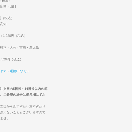
円（税込）
広島・山口
0円（税込）
高知
：1,220円（税込）
熊本・大分・宮崎・鹿児島
,320円（税込）
ヤマト運輸HPより）
注文日の5日後～14日後以内の範
。ご希望の場合は備考欄にてお
文日から近すぎたり遠すぎたり
添えないこともございますので
ませ。