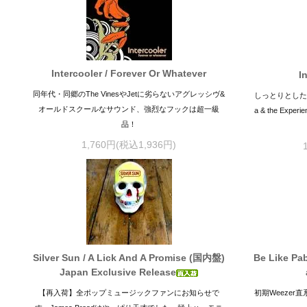
Intercooler / Forever Or Whatever
I
同年代・同郷のThe VinesやJetに劣らないアグレッシヴ&
しっとりとしたOf
オールドスクールなサウンド、強烈なフックは超一級
a & the E
品！
1,760円(税込1,936円)
Silver Sun / A Lick And A Promise (国内盤)
Be Like Pa
Japan Exclusive Release
【再入荷】全ポップミュージックファンにお知らせで
初期Weezer直