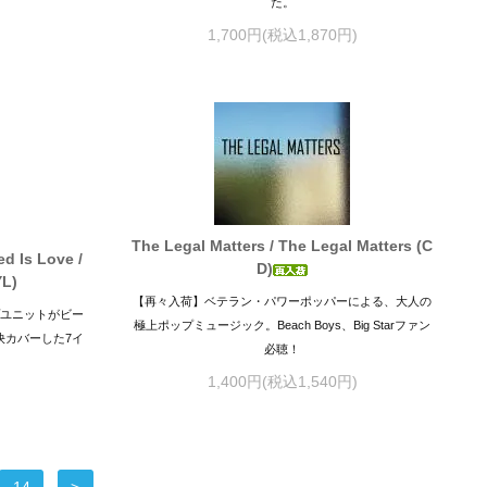
た。
1,700円(税込1,870円)
The Legal Matters / The Legal Matters (C
ed Is Love /
D)
YL)
【再々入荷】ベテラン・パワーポッパーによる、大人の
プユニットがビー
極上ポップミュージック。Beach Boys、Big Starファン
"を痛快カバーした7イ
必聴！
1,400円(税込1,540円)