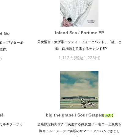
Inland Sea / Fortune EP
et Go
男女混合・大所帯インディ・フォークバンド、「静」と
ポップ/ギターポ
「動」両極端を往来するセカンドEP
欲作。
1,112円(税込1,223円)
)
e!
big the grape / Sour Grapes
カルギターポッ
当店限定特典付き！疾走する微炭酸ハーモニーと爽快＆
胸キュン・メロディ満載のサマー・アルバムできまし