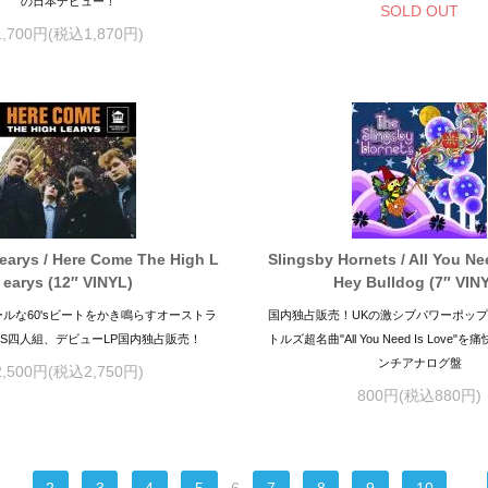
の日本デビュー！
SOLD OUT
1,700円(税込1,870円)
earys / Here Come The High L
Slingsby Hornets / All You Ne
earys (12″ VINYL)
Hey Bulldog (7″ VIN
ルな60'sビートをかき鳴らすオーストラ
国内独占販売！UKの激シブパワーポッ
DS四人組、デビューLP国内独占販売！
トルズ超名曲"All You Need Is Love
ンチアナログ盤
2,500円(税込2,750円)
800円(税込880円)