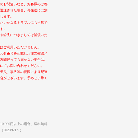
のお間違いなど、お客様のご都
返送された場合、再発送には別
します。
たいかなるトラブルにも当店で
す。
や紛失につきましては補償いた
はご利用いただけません。
わせ番号を記載した注文確認メ
週間経っても届かない場合は、
にてお問い合わせください。
天災、事故等の要因により配達
合がございます。予めご了承く
0,000円以上の場合、送料無料
023/4/1〜）