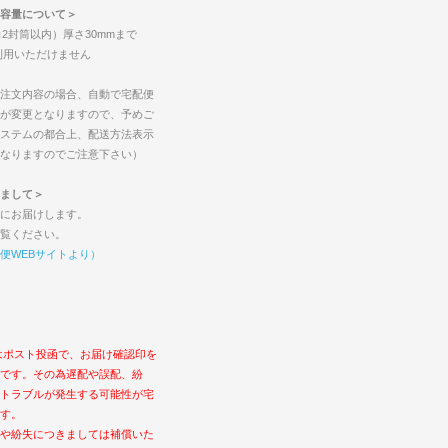
容量について＞
2封筒以内）厚さ30mmまで
ご利用いただけません
注文内容の場合、自動で宅配便
が変更となりますので、予めご
ステムの都合上、配送方法表示
なりますのでご注意下さい）
まして＞
にお届けします。
覧ください。
便WEBサイトより）
はポスト投函で、お届け確認印を
です。その為遅配や誤配、紛
トラブルが発生する可能性が宅
す。
や紛失につきましては補償いた