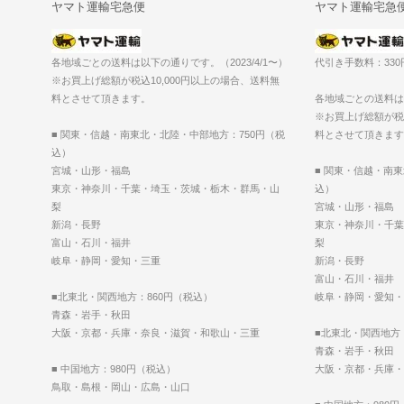
ヤマト運輸宅急便
ヤマト運輸宅急
各地域ごとの送料は以下の通りです。（2023/4/1〜）
代引き手数料：33
※お買上げ総額が税込10,000円以上の場合、送料無
料とさせて頂きます。
各地域ごとの送料は以
※お買上げ総額が税込
■ 関東・信越・南東北・北陸・中部地方：750円（税
料とさせて頂きます
込）
宮城・山形・福島
■ 関東・信越・南
東京・神奈川・千葉・埼玉・茨城・栃木・群馬・山
込）
梨
宮城・山形・福島
新潟・長野
東京・神奈川・千葉
富山・石川・福井
梨
岐阜・静岡・愛知・三重
新潟・長野
富山・石川・福井
■北東北・関西地方：860円（税込）
岐阜・静岡・愛知・
青森・岩手・秋田
大阪・京都・兵庫・奈良・滋賀・和歌山・三重
■北東北・関西地方
青森・岩手・秋田
■ 中国地方：980円（税込）
大阪・京都・兵庫・
鳥取・島根・岡山・広島・山口