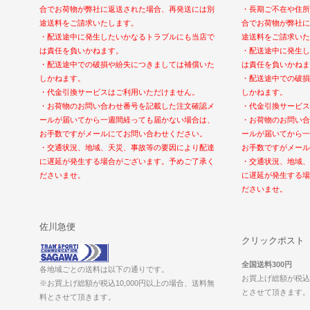
合でお荷物が弊社に返送された場合、再発送には別
・長期ご不在や住所
途送料をご請求いたします。
合でお荷物が弊社に
・配送途中に発生したいかなるトラブルにも当店で
途送料をご請求いた
は責任を負いかねます。
・配送途中に発生し
・配送途中での破損や紛失につきましては補償いた
は責任を負いかねま
しかねます。
・配送途中での破損
・代金引換サービスはご利用いただけません。
しかねます。
・お荷物のお問い合わせ番号を記載した注文確認メ
・代金引換サービス
ールが届いてから一週間経っても届かない場合は、
・お荷物のお問い合
お手数ですがメールにてお問い合わせください。
ールが届いてから一
・交通状況、地域、天災、事故等の要因により配達
お手数ですがメール
に遅延が発生する場合がございます。予めご了承く
・交通状況、地域、
ださいませ。
に遅延が発生する場
ださいませ。
佐川急便
クリックポスト
全国送料300円
各地域ごとの送料は以下の通りです。
お買上げ総額が税込1
※お買上げ総額が税込10,000円以上の場合、送料無
とさせて頂きます。（2
料とさせて頂きます。