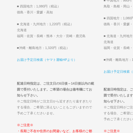
■ 中国地方：980
■ 四国地方：1,080円（税込）
鳥取・島根・岡山・
徳島・香川・愛媛・高知
■ 四国地方：1,08
■ 北海道・九州地方：1,220円（税込）
徳島・香川・愛媛・
北海道
福岡・佐賀・長崎・熊本・大分・宮崎・鹿児島
■ 北海道・九州地方
北海道
■沖縄・離島地方：1,320円（税込）
福岡・佐賀・長崎・
お届け予定日検索（ヤマト運輸HPより）
■沖縄・離島地方：1
お届け予定日検索（
配達日時指定は、ご注文日の5日後～14日後以内の範
囲で受付いたします。ご希望の場合は備考欄にてお
配達日時指定は、ご
知らせ下さい。
囲で受付いたします
※ご指定日時がご注文日から近すぎたり遠すぎたり
知らせ下さい。
する場合、ご希望に添えないこともございますので
※ご指定日時がご注
予めご了承くださいませ。
する場合、ご希望に
予めご了承ください
※ご注意※
・長期ご不在や住所のお間違いなど、お客様のご都
※ご注意※