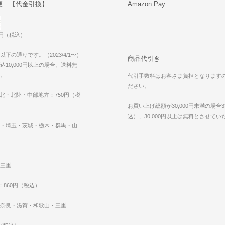
便 【代金引換】
Amazon Pay
0円（税込）
下の通りです。（2023/4/1〜）
商品代引き
10,000円以上の場合、送料無
。
代引手数料はお客さま負担となります
ださい。
東北・北陸・中部地方：750円（税
お買い上げ総額が30,000円未満の場合3
込）、30,000円以上は無料とさせて
・埼玉・茨城・栃木・群馬・山
三重
：860円（税込）
奈良・滋賀・和歌山・三重