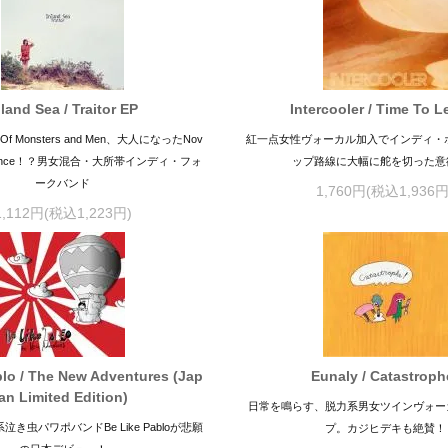
nland Sea / Traitor EP
Intercooler / Time To L
 Monsters and Men、大人になったNov
紅一点女性ヴォーカル加入でインディ・
xperience！？男女混合・大所帯インディ・フォ
ップ路線に大幅に舵を切った意
ークバンド
1,760円(税込1,936円
1,112円(税込1,223円)
blo / The New Adventures (Jap
Eunaly / Catastroph
an Limited Edition)
日常を鳴らす、脱力系男女ツインヴォー
系泣き虫パワポバンドBe Like Pabloが悲願
プ。カジヒデキも絶賛！