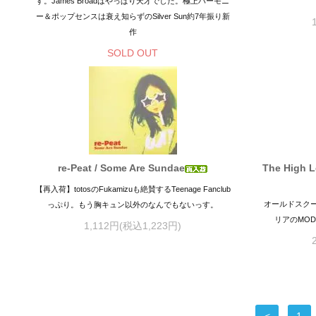
す。James Broadはやっぱり天才でした。極上ハーモニ
ー＆ポップセンスは衰え知らずのSilver Sun約7年振り新
作
SOLD OUT
re-Peat / Some Are Sundae
The High L
【再入荷】totosのFukamizuも絶賛するTeenage Fanclub
オールドスクー
っぷり。もう胸キュン以外のなんでもないっす。
リアのMO
1,112円(税込1,223円)