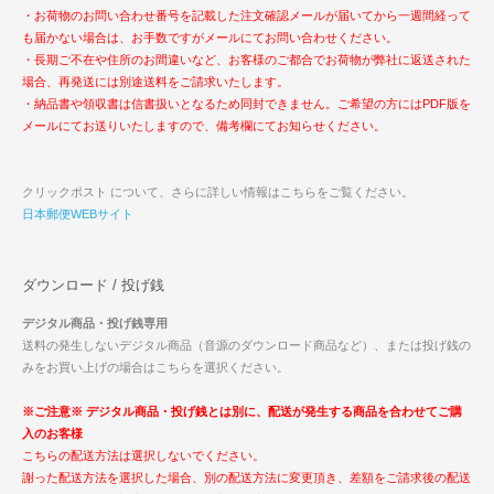
・お荷物のお問い合わせ番号を記載した注文確認メールが届いてから一週間経って
も届かない場合は、お手数ですがメールにてお問い合わせください。
・長期ご不在や住所のお間違いなど、お客様のご都合でお荷物が弊社に返送された
場合、再発送には別途送料をご請求いたします。
・納品書や領収書は信書扱いとなるため同封できません。ご希望の方にはPDF版を
メールにてお送りいたしますので、備考欄にてお知らせください。
クリックポスト について、さらに詳しい情報はこちらをご覧ください。
日本郵便WEBサイト
ダウンロード / 投げ銭
デジタル商品・投げ銭専用
送料の発生しないデジタル商品（音源のダウンロード商品など）、または投げ銭の
みをお買い上げの場合はこちらを選択ください。
※ご注意※ デジタル商品・投げ銭とは別に、配送が発生する商品を合わせてご購
入のお客様
こちらの配送方法は選択しないでください。
謝った配送方法を選択した場合、別の配送方法に変更頂き、差額をご請求後の配送