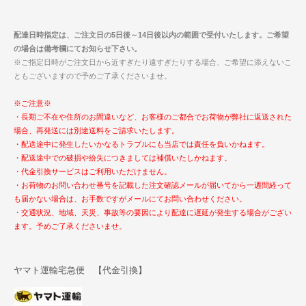
配達日時指定は、ご注文日の5日後～14日後以内の範囲で受付いたします。ご希望
の場合は備考欄にてお知らせ下さい。
※ご指定日時がご注文日から近すぎたり遠すぎたりする場合、ご希望に添えないこ
ともございますので予めご了承くださいませ。
※ご注意※
・長期ご不在や住所のお間違いなど、お客様のご都合でお荷物が弊社に返送された
場合、再発送には別途送料をご請求いたします。
・配送途中に発生したいかなるトラブルにも当店では責任を負いかねます。
・配送途中での破損や紛失につきましては補償いたしかねます。
・代金引換サービスはご利用いただけません。
・お荷物のお問い合わせ番号を記載した注文確認メールが届いてから一週間経って
も届かない場合は、お手数ですがメールにてお問い合わせください。
・交通状況、地域、天災、事故等の要因により配達に遅延が発生する場合がござい
ます。予めご了承くださいませ。
ヤマト運輸宅急便 【代金引換】