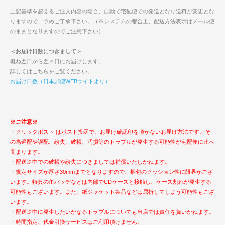
上記基準を超えるご注文内容の場合、自動で宅配便での発送となり送料が変更とな
りますので、予めご了承下さい。（※システムの都合上、配送方法表示はメール便
のままとなりますのでご注意下さい）
＜お届け日数につきまして＞
概ね翌日から翌々日にお届けします。
詳しくはこちらをご覧ください。
お届け日数（日本郵便WEBサイトより）
※ご注意※
・クリックポスト はポスト投函で、お届け確認印を頂かないお届け方法です。そ
の為遅配や誤配、紛失、破損、汚損等のトラブルが発生する可能性が宅配便に比べ
高まります。
・配送途中での破損や紛失につきましては補償いたしかねます。
・規定サイズが厚さ30mmまでとなりますので、梱包のクッション性に限界がござ
います。特典の缶バッヂなどは内部でCDケースと接触し、ケース割れが発生する
可能性もございます。また、紙ジャケット製品などは屈折してしまう可能性もござ
います。
・配送途中に発生したいかなるトラブルについても当店では責任を負いかねます。
・時間指定、代金引換サービスはご利用頂けません。