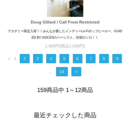
Doug Gillard / Call From Restricted
アカデミー限定入荷！！みんなが愛したインディーLo-Fiポップヒーロー、GUID
ED BY VOICESのベーシスト、待望のソロ！！
1,400円(税込1,540円)
<
1
2
3
4
5
6
7
8
9
...
14
>
159商品中 1～12商品
最近チェックした商品