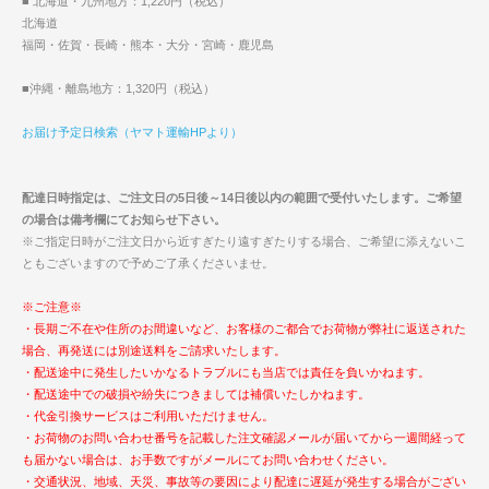
■ 北海道・九州地方：1,220円（税込）
北海道
福岡・佐賀・長崎・熊本・大分・宮崎・鹿児島
■沖縄・離島地方：1,320円（税込）
お届け予定日検索（ヤマト運輸HPより）
配達日時指定は、ご注文日の5日後～14日後以内の範囲で受付いたします。ご希望
の場合は備考欄にてお知らせ下さい。
※ご指定日時がご注文日から近すぎたり遠すぎたりする場合、ご希望に添えないこ
ともございますので予めご了承くださいませ。
※ご注意※
・長期ご不在や住所のお間違いなど、お客様のご都合でお荷物が弊社に返送された
場合、再発送には別途送料をご請求いたします。
・配送途中に発生したいかなるトラブルにも当店では責任を負いかねます。
・配送途中での破損や紛失につきましては補償いたしかねます。
・代金引換サービスはご利用いただけません。
・お荷物のお問い合わせ番号を記載した注文確認メールが届いてから一週間経って
も届かない場合は、お手数ですがメールにてお問い合わせください。
・交通状況、地域、天災、事故等の要因により配達に遅延が発生する場合がござい