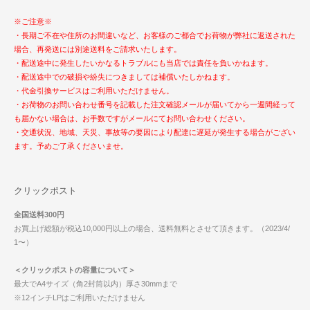
※ご注意※
・長期ご不在や住所のお間違いなど、お客様のご都合でお荷物が弊社に返送された
場合、再発送には別途送料をご請求いたします。
・配送途中に発生したいかなるトラブルにも当店では責任を負いかねます。
・配送途中での破損や紛失につきましては補償いたしかねます。
・代金引換サービスはご利用いただけません。
・お荷物のお問い合わせ番号を記載した注文確認メールが届いてから一週間経って
も届かない場合は、お手数ですがメールにてお問い合わせください。
・交通状況、地域、天災、事故等の要因により配達に遅延が発生する場合がござい
ます。予めご了承くださいませ。
クリックポスト
全国送料300円
お買上げ総額が税込10,000円以上の場合、送料無料とさせて頂きます。（2023/4/
1〜）
＜クリックポストの容量について＞
最大でA4サイズ（角2封筒以内）厚さ30mmまで
※12インチLPはご利用いただけません