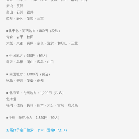
新潟・長野
富山・石川・福井
岐阜・静岡・愛知・三重
■北東北・関西地方：860円（税込）
青森・岩手・秋田
大阪・京都・兵庫・奈良・滋賀・和歌山・三重
■ 中国地方：980円（税込）
鳥取・島根・岡山・広島・山口
■ 四国地方：1,080円（税込）
徳島・香川・愛媛・高知
■ 北海道・九州地方：1,220円（税込）
北海道
福岡・佐賀・長崎・熊本・大分・宮崎・鹿児島
■沖縄・離島地方：1,320円（税込）
お届け予定日検索（ヤマト運輸HPより）