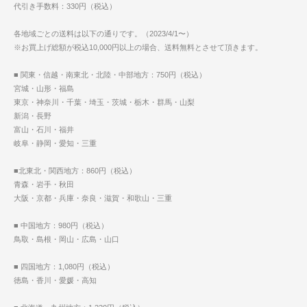
代引き手数料：330円（税込）
各地域ごとの送料は以下の通りです。（2023/4/1〜）
※お買上げ総額が税込10,000円以上の場合、送料無料とさせて頂きます。
■ 関東・信越・南東北・北陸・中部地方：750円（税込）
宮城・山形・福島
東京・神奈川・千葉・埼玉・茨城・栃木・群馬・山梨
新潟・長野
富山・石川・福井
岐阜・静岡・愛知・三重
■北東北・関西地方：860円（税込）
青森・岩手・秋田
大阪・京都・兵庫・奈良・滋賀・和歌山・三重
■ 中国地方：980円（税込）
鳥取・島根・岡山・広島・山口
■ 四国地方：1,080円（税込）
徳島・香川・愛媛・高知