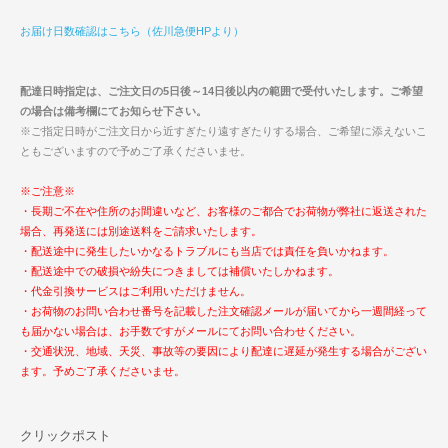
お届け日数確認はこちら（佐川急便HPより）
配達日時指定は、ご注文日の5日後～14日後以内の範囲で受付いたします。ご希望
の場合は備考欄にてお知らせ下さい。
※ご指定日時がご注文日から近すぎたり遠すぎたりする場合、ご希望に添えないこ
ともございますので予めご了承くださいませ。
※ご注意※
・長期ご不在や住所のお間違いなど、お客様のご都合でお荷物が弊社に返送された
場合、再発送には別途送料をご請求いたします。
・配送途中に発生したいかなるトラブルにも当店では責任を負いかねます。
・配送途中での破損や紛失につきましては補償いたしかねます。
・代金引換サービスはご利用いただけません。
・お荷物のお問い合わせ番号を記載した注文確認メールが届いてから一週間経って
も届かない場合は、お手数ですがメールにてお問い合わせください。
・交通状況、地域、天災、事故等の要因により配達に遅延が発生する場合がござい
ます。予めご了承くださいませ。
クリックポスト