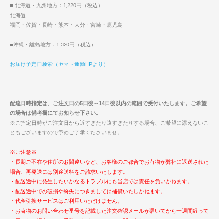
■ 北海道・九州地方：1,220円（税込）
北海道
福岡・佐賀・長崎・熊本・大分・宮崎・鹿児島
■沖縄・離島地方：1,320円（税込）
お届け予定日検索（ヤマト運輸HPより）
配達日時指定は、ご注文日の5日後～14日後以内の範囲で受付いたします。ご希望
の場合は備考欄にてお知らせ下さい。
※ご指定日時がご注文日から近すぎたり遠すぎたりする場合、ご希望に添えないこ
ともございますので予めご了承くださいませ。
※ご注意※
・長期ご不在や住所のお間違いなど、お客様のご都合でお荷物が弊社に返送された
場合、再発送には別途送料をご請求いたします。
・配送途中に発生したいかなるトラブルにも当店では責任を負いかねます。
・配送途中での破損や紛失につきましては補償いたしかねます。
・代金引換サービスはご利用いただけません。
・お荷物のお問い合わせ番号を記載した注文確認メールが届いてから一週間経って