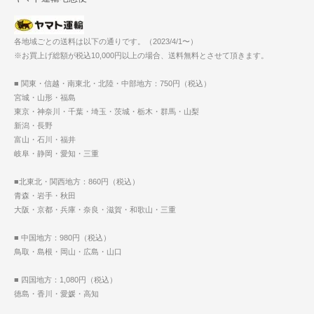
各地域ごとの送料は以下の通りです。（2023/4/1〜）
※お買上げ総額が税込10,000円以上の場合、送料無料とさせて頂きます。
■ 関東・信越・南東北・北陸・中部地方：750円（税込）
宮城・山形・福島
東京・神奈川・千葉・埼玉・茨城・栃木・群馬・山梨
新潟・長野
富山・石川・福井
岐阜・静岡・愛知・三重
■北東北・関西地方：860円（税込）
青森・岩手・秋田
大阪・京都・兵庫・奈良・滋賀・和歌山・三重
■ 中国地方：980円（税込）
鳥取・島根・岡山・広島・山口
■ 四国地方：1,080円（税込）
徳島・香川・愛媛・高知