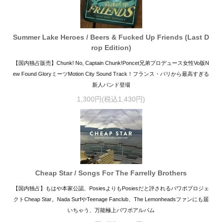
Summer Lake Heroes / Beers & Fucked Up Friends (Last D
rop Edition)
【国内独占販売】Chunk! No, Captain Chunk!Poncet兄弟プロデュース女性Vo版N
ew Found GloryミーツMotion City Sound Track！フランス・パリから最高すぎる
新人バンド登場
1,300円(税込1,430円)
Cheap Star / Songs For The Farrelly Brothers
【国内独占】もはや本家公認、PosiesよりもPosiesだと評されるパワポプロジェ
クトCheap Star。Nada SurfやTeenage Fanclub、The Lemonheadsファンにも届
いちゃう、万能極上パワポアルバム