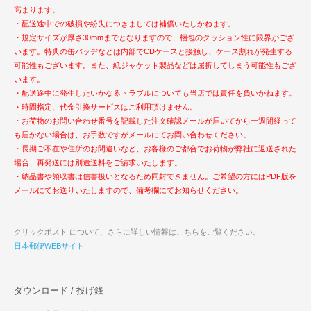
高まります。
・配送途中での破損や紛失につきましては補償いたしかねます。
・規定サイズが厚さ30mmまでとなりますので、梱包のクッション性に限界がござ
います。特典の缶バッヂなどは内部でCDケースと接触し、ケース割れが発生する
可能性もございます。また、紙ジャケット製品などは屈折してしまう可能性もござ
います。
・配送途中に発生したいかなるトラブルについても当店では責任を負いかねます。
・時間指定、代金引換サービスはご利用頂けません。
・お荷物のお問い合わせ番号を記載した注文確認メールが届いてから一週間経って
も届かない場合は、お手数ですがメールにてお問い合わせください。
・長期ご不在や住所のお間違いなど、お客様のご都合でお荷物が弊社に返送された
場合、再発送には別途送料をご請求いたします。
・納品書や領収書は信書扱いとなるため同封できません。ご希望の方にはPDF版を
メールにてお送りいたしますので、備考欄にてお知らせください。
クリックポスト について、さらに詳しい情報はこちらをご覧ください。
日本郵便WEBサイト
ダウンロード / 投げ銭