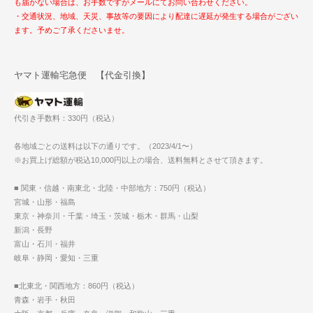
も届かない場合は、お手数ですがメールにてお問い合わせください。
・交通状況、地域、天災、事故等の要因により配達に遅延が発生する場合がござい
ます。予めご了承くださいませ。
ヤマト運輸宅急便 【代金引換】
代引き手数料：330円（税込）
各地域ごとの送料は以下の通りです。（2023/4/1〜）
※お買上げ総額が税込10,000円以上の場合、送料無料とさせて頂きます。
■ 関東・信越・南東北・北陸・中部地方：750円（税込）
宮城・山形・福島
東京・神奈川・千葉・埼玉・茨城・栃木・群馬・山梨
新潟・長野
富山・石川・福井
岐阜・静岡・愛知・三重
■北東北・関西地方：860円（税込）
青森・岩手・秋田