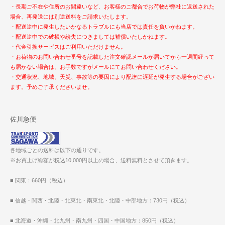
・長期ご不在や住所のお間違いなど、お客様のご都合でお荷物が弊社に返送された
場合、再発送には別途送料をご請求いたします。
・配送途中に発生したいかなるトラブルにも当店では責任を負いかねます。
・配送途中での破損や紛失につきましては補償いたしかねます。
・代金引換サービスはご利用いただけません。
・お荷物のお問い合わせ番号を記載した注文確認メールが届いてから一週間経って
も届かない場合は、お手数ですがメールにてお問い合わせください。
・交通状況、地域、天災、事故等の要因により配達に遅延が発生する場合がござい
ます。予めご了承くださいませ。
佐川急便
各地域ごとの送料は以下の通りです。
※お買上げ総額が税込10,000円以上の場合、送料無料とさせて頂きます。
■ 関東：660円（税込）
■ 信越・関西・北陸・北東北・南東北・北陸・中部地方：730円（税込）
■ 北海道・沖縄・北九州・南九州・四国・中国地方：850円（税込）