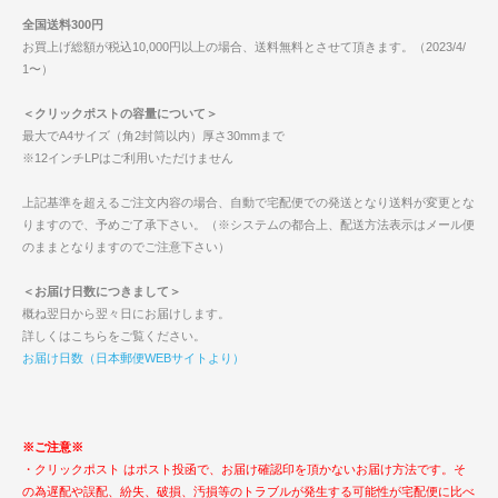
全国送料300円
お買上げ総額が税込10,000円以上の場合、送料無料とさせて頂きます。（2023/4/
1〜）
＜クリックポストの容量について＞
最大でA4サイズ（角2封筒以内）厚さ30mmまで
※12インチLPはご利用いただけません
上記基準を超えるご注文内容の場合、自動で宅配便での発送となり送料が変更とな
りますので、予めご了承下さい。（※システムの都合上、配送方法表示はメール便
のままとなりますのでご注意下さい）
＜お届け日数につきまして＞
概ね翌日から翌々日にお届けします。
詳しくはこちらをご覧ください。
お届け日数（日本郵便WEBサイトより）
※ご注意※
・クリックポスト はポスト投函で、お届け確認印を頂かないお届け方法です。そ
の為遅配や誤配、紛失、破損、汚損等のトラブルが発生する可能性が宅配便に比べ