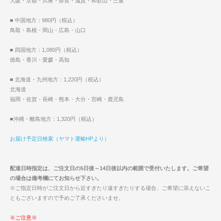
大阪・京都・兵庫・奈良・滋賀・和歌山・三重
■ 中国地方：980円（税込）
鳥取・島根・岡山・広島・山口
■ 四国地方：1,080円（税込）
徳島・香川・愛媛・高知
■ 北海道・九州地方：1,220円（税込）
北海道
福岡・佐賀・長崎・熊本・大分・宮崎・鹿児島
■沖縄・離島地方：1,320円（税込）
お届け予定日検索（ヤマト運輸HPより）
配達日時指定は、ご注文日の5日後～14日後以内の範囲で受付いたします。ご希望
の場合は備考欄にてお知らせ下さい。
※ご指定日時がご注文日から近すぎたり遠すぎたりする場合、ご希望に添えないこ
ともございますので予めご了承くださいませ。
※ご注意※