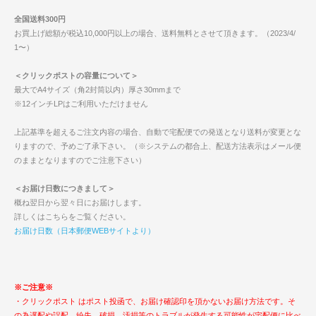
全国送料300円
お買上げ総額が税込10,000円以上の場合、送料無料とさせて頂きます。（2023/4/
1〜）
＜クリックポストの容量について＞
最大でA4サイズ（角2封筒以内）厚さ30mmまで
※12インチLPはご利用いただけません
上記基準を超えるご注文内容の場合、自動で宅配便での発送となり送料が変更とな
りますので、予めご了承下さい。（※システムの都合上、配送方法表示はメール便
のままとなりますのでご注意下さい）
＜お届け日数につきまして＞
概ね翌日から翌々日にお届けします。
詳しくはこちらをご覧ください。
お届け日数（日本郵便WEBサイトより）
※ご注意※
・クリックポスト はポスト投函で、お届け確認印を頂かないお届け方法です。そ
の為遅配や誤配、紛失、破損、汚損等のトラブルが発生する可能性が宅配便に比べ