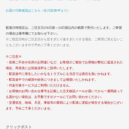
お届け日数確認はこちら（佐川急便HPより）
配達日時指定は、ご注文日の5日後～14日後以内の範囲で受付いたします。ご希望
の場合は備考欄にてお知らせ下さい。
※ご指定日時がご注文日から近すぎたり遠すぎたりする場合、ご希望に添えないこ
ともございますので予めご了承くださいませ。
※ご注意※
・長期ご不在や住所のお間違いなど、お客様のご都合でお荷物が弊社に返送された
場合、再発送には別途送料をご請求いたします。
・配送途中に発生したいかなるトラブルにも当店では責任を負いかねます。
・配送途中での破損や紛失につきましては補償いたしかねます。
・代金引換サービスはご利用いただけません。
・お荷物のお問い合わせ番号を記載した注文確認メールが届いてから一週間経って
も届かない場合は、お手数ですがメールにてお問い合わせください。
・交通状況、地域、天災、事故等の要因により配達に遅延が発生する場合がござい
ます。予めご了承くださいませ。
クリックポスト