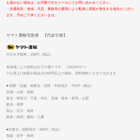
も届かない場合は、お手数ですがメールにてお問い合わせください。
・交通状況、地域、天災、事故等の要因により配達に遅延が発生する場合がござい
ます。予めご了承くださいませ。
ヤマト運輸宅急便 【代金引換】
代引き手数料：330円（税込）
各地域ごとの送料は以下の通りです。（2023/4/1〜）
※お買上げ総額が税込10,000円以上の場合、送料無料とさせて頂きます。
■ 関東・信越・南東北・北陸・中部地方：750円（税込）
宮城・山形・福島
東京・神奈川・千葉・埼玉・茨城・栃木・群馬・山梨
新潟・長野
富山・石川・福井
岐阜・静岡・愛知・三重
■北東北・関西地方：860円（税込）
青森・岩手・秋田