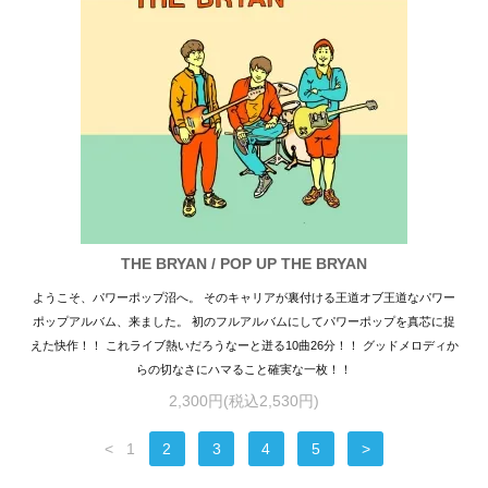
THE BRYAN / POP UP THE BRYAN
ようこそ、パワーポップ沼へ。 そのキャリアが裏付ける王道オブ王道なパワー
ポップアルバム、来ました。 初のフルアルバムにしてパワーポップを真芯に捉
えた快作！！ これライブ熱いだろうなーと迸る10曲26分！！ グッドメロディか
らの切なさにハマること確実な一枚！！
2,300円(税込2,530円)
<
1
2
3
4
5
>