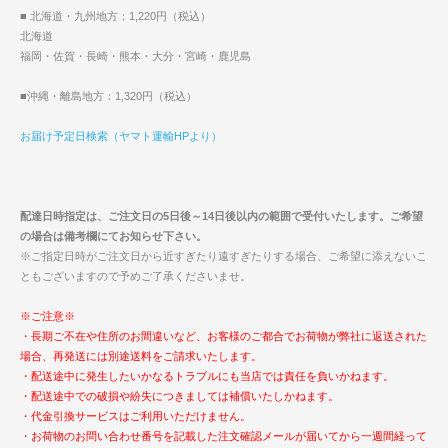
■ 北海道・九州地方：1,220円（税込）
北海道
福岡・佐賀・長崎・熊本・大分・宮崎・鹿児島
■沖縄・離島地方：1,320円（税込）
お届け予定日検索（ヤマト運輸HPより）
配達日時指定は、ご注文日の5日後～14日後以内の範囲で受付いたします。ご希望
の場合は備考欄にてお知らせ下さい。
※ご指定日時がご注文日から近すぎたり遠すぎたりする場合、ご希望に添えないこ
ともございますので予めご了承くださいませ。
※ご注意※
・長期ご不在や住所のお間違いなど、お客様のご都合でお荷物が弊社に返送された
場合、再発送には別途送料をご請求いたします。
・配送途中に発生したいかなるトラブルにも当店では責任を負いかねます。
・配送途中での破損や紛失につきましては補償いたしかねます。
・代金引換サービスはご利用いただけません。
・お荷物のお問い合わせ番号を記載した注文確認メールが届いてから一週間経って