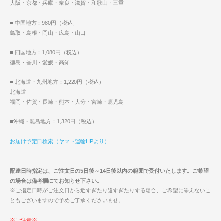
大阪・京都・兵庫・奈良・滋賀・和歌山・三重
■ 中国地方：980円（税込）
鳥取・島根・岡山・広島・山口
■ 四国地方：1,080円（税込）
徳島・香川・愛媛・高知
■ 北海道・九州地方：1,220円（税込）
北海道
福岡・佐賀・長崎・熊本・大分・宮崎・鹿児島
■沖縄・離島地方：1,320円（税込）
お届け予定日検索（ヤマト運輸HPより）
配達日時指定は、ご注文日の5日後～14日後以内の範囲で受付いたします。ご希望
の場合は備考欄にてお知らせ下さい。
※ご指定日時がご注文日から近すぎたり遠すぎたりする場合、ご希望に添えないこ
ともございますので予めご了承くださいませ。
※ご注意※