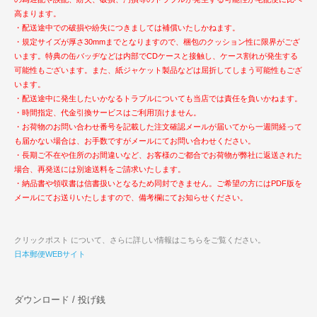
高まります。
・配送途中での破損や紛失につきましては補償いたしかねます。
・規定サイズが厚さ30mmまでとなりますので、梱包のクッション性に限界がござ
います。特典の缶バッヂなどは内部でCDケースと接触し、ケース割れが発生する
可能性もございます。また、紙ジャケット製品などは屈折してしまう可能性もござ
います。
・配送途中に発生したいかなるトラブルについても当店では責任を負いかねます。
・時間指定、代金引換サービスはご利用頂けません。
・お荷物のお問い合わせ番号を記載した注文確認メールが届いてから一週間経って
も届かない場合は、お手数ですがメールにてお問い合わせください。
・長期ご不在や住所のお間違いなど、お客様のご都合でお荷物が弊社に返送された
場合、再発送には別途送料をご請求いたします。
・納品書や領収書は信書扱いとなるため同封できません。ご希望の方にはPDF版を
メールにてお送りいたしますので、備考欄にてお知らせください。
クリックポスト について、さらに詳しい情報はこちらをご覧ください。
日本郵便WEBサイト
ダウンロード / 投げ銭