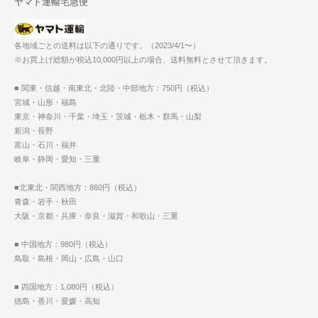
ヤマト運輸宅急便
各地域ごとの送料は以下の通りです。（2023/4/1〜）
※お買上げ総額が税込10,000円以上の場合、送料無料とさせて頂きます。
■ 関東・信越・南東北・北陸・中部地方：750円（税込）
宮城・山形・福島
東京・神奈川・千葉・埼玉・茨城・栃木・群馬・山梨
新潟・長野
富山・石川・福井
岐阜・静岡・愛知・三重
■北東北・関西地方：860円（税込）
青森・岩手・秋田
大阪・京都・兵庫・奈良・滋賀・和歌山・三重
■ 中国地方：980円（税込）
鳥取・島根・岡山・広島・山口
■ 四国地方：1,080円（税込）
徳島・香川・愛媛・高知