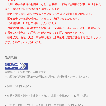
・長期ご不在や住所のお間違いなど、お客様のご都合でお荷物が弊社に返送された
場合、再発送には別途送料をご請求いたします。
・配送途中に発生したいかなるトラブルにも当店では責任を負いかねます。
・配送途中での破損や紛失につきましては補償いたしかねます。
・代金引換サービスはご利用いただけません。
・お荷物のお問い合わせ番号を記載した注文確認メールが届いてから一週間経って
も届かない場合は、お手数ですがメールにてお問い合わせください。
・交通状況、地域、天災、事故等の要因により配達に遅延が発生する場合がござい
ます。予めご了承くださいませ。
佐川急便
各地域ごとの送料は以下の通りです。
※お買上げ総額が税込10,000円以上の場合、送料無料とさせて頂きます。
■ 関東：660円（税込）
■ 信越・関西・北陸・北東北・南東北・北陸・中部地方：730円（税込）
■ 北海道・沖縄・北九州・南九州・四国・中国地方：850円（税込）