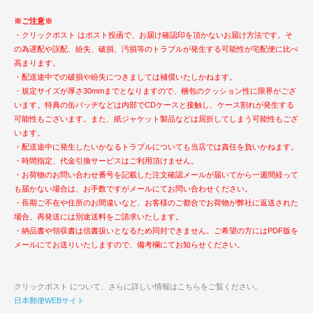
※ご注意※
・クリックポスト はポスト投函で、お届け確認印を頂かないお届け方法です。そ
の為遅配や誤配、紛失、破損、汚損等のトラブルが発生する可能性が宅配便に比べ
高まります。
・配送途中での破損や紛失につきましては補償いたしかねます。
・規定サイズが厚さ30mmまでとなりますので、梱包のクッション性に限界がござ
います。特典の缶バッヂなどは内部でCDケースと接触し、ケース割れが発生する
可能性もございます。また、紙ジャケット製品などは屈折してしまう可能性もござ
います。
・配送途中に発生したいかなるトラブルについても当店では責任を負いかねます。
・時間指定、代金引換サービスはご利用頂けません。
・お荷物のお問い合わせ番号を記載した注文確認メールが届いてから一週間経って
も届かない場合は、お手数ですがメールにてお問い合わせください。
・長期ご不在や住所のお間違いなど、お客様のご都合でお荷物が弊社に返送された
場合、再発送には別途送料をご請求いたします。
・納品書や領収書は信書扱いとなるため同封できません。ご希望の方にはPDF版を
メールにてお送りいたしますので、備考欄にてお知らせください。
クリックポスト について、さらに詳しい情報はこちらをご覧ください。
日本郵便WEBサイト