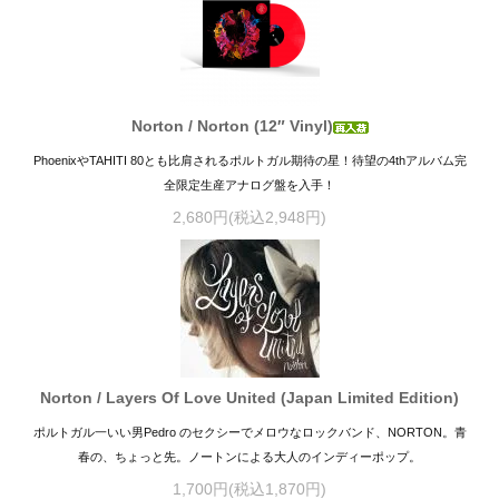
Norton / Norton (12″ Vinyl)
PhoenixやTAHITI 80とも比肩されるポルトガル期待の星！待望の4thアルバム完
全限定生産アナログ盤を入手！
2,680円(税込2,948円)
Norton / Layers Of Love United (Japan Limited Edition)
ポルトガル一いい男Pedro のセクシーでメロウなロックバンド、NORTON。青
春の、ちょっと先。ノートンによる大人のインディーポップ。
1,700円(税込1,870円)