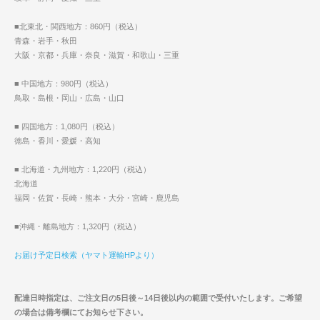
■北東北・関西地方：860円（税込）
青森・岩手・秋田
大阪・京都・兵庫・奈良・滋賀・和歌山・三重
■ 中国地方：980円（税込）
鳥取・島根・岡山・広島・山口
■ 四国地方：1,080円（税込）
徳島・香川・愛媛・高知
■ 北海道・九州地方：1,220円（税込）
北海道
福岡・佐賀・長崎・熊本・大分・宮崎・鹿児島
■沖縄・離島地方：1,320円（税込）
お届け予定日検索（ヤマト運輸HPより）
配達日時指定は、ご注文日の5日後～14日後以内の範囲で受付いたします。ご希望
の場合は備考欄にてお知らせ下さい。