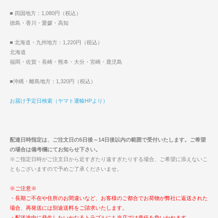
■ 四国地方：1,080円（税込）
徳島・香川・愛媛・高知
■ 北海道・九州地方：1,220円（税込）
北海道
福岡・佐賀・長崎・熊本・大分・宮崎・鹿児島
■沖縄・離島地方：1,320円（税込）
お届け予定日検索（ヤマト運輸HPより）
配達日時指定は、ご注文日の5日後～14日後以内の範囲で受付いたします。ご希望
の場合は備考欄にてお知らせ下さい。
※ご指定日時がご注文日から近すぎたり遠すぎたりする場合、ご希望に添えないこ
ともございますので予めご了承くださいませ。
※ご注意※
・長期ご不在や住所のお間違いなど、お客様のご都合でお荷物が弊社に返送された
場合、再発送には別途送料をご請求いたします。
・配送途中に発生したいかなるトラブルにも当店では責任を負いかねます。