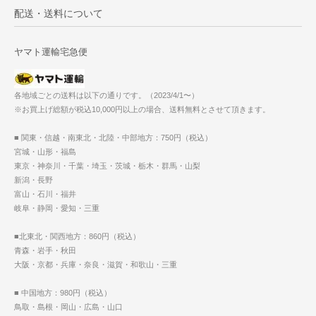
配送・送料について
ヤマト運輸宅急便
各地域ごとの送料は以下の通りです。（2023/4/1〜）
※お買上げ総額が税込10,000円以上の場合、送料無料とさせて頂きます。
■ 関東・信越・南東北・北陸・中部地方：750円（税込）
宮城・山形・福島
東京・神奈川・千葉・埼玉・茨城・栃木・群馬・山梨
新潟・長野
富山・石川・福井
岐阜・静岡・愛知・三重
■北東北・関西地方：860円（税込）
青森・岩手・秋田
大阪・京都・兵庫・奈良・滋賀・和歌山・三重
■ 中国地方：980円（税込）
鳥取・島根・岡山・広島・山口