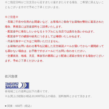
※ご指定日時がご注文日から近すぎたり遠すぎたりする場合、ご希望に添えないこ
ともございますので予めご了承くださいませ。
※ご注意※
・長期ご不在や住所のお間違いなど、お客様のご都合でお荷物が弊社に返送された
場合、再発送には別途送料をご請求いたします。
・配送途中に発生したいかなるトラブルにも当店では責任を負いかねます。
・配送途中での破損や紛失につきましては補償いたしかねます。
・代金引換サービスはご利用いただけません。
・お荷物のお問い合わせ番号を記載した注文確認メールが届いてから一週間経って
も届かない場合は、お手数ですがメールにてお問い合わせください。
・交通状況、地域、天災、事故等の要因により配達に遅延が発生する場合がござい
ます。予めご了承くださいませ。
佐川急便
各地域ごとの送料は以下の通りです。
※お買上げ総額が税込10,000円以上の場合、送料無料とさせて頂きます。
■ 関東：660円（税込）