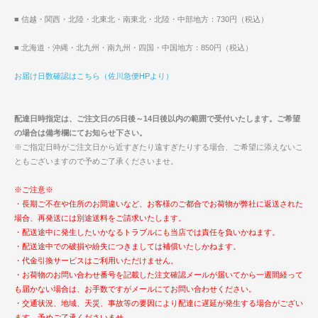
■ 信越・関西・北陸・北東北・南東北・北陸・中部地方：730円（税込）
■ 北海道・沖縄・北九州・南九州・四国・中国地方：850円（税込）
お届け日数確認はこちら（佐川急便HPより）
配達日時指定は、ご注文日の5日後～14日後以内の範囲で受付いたします。ご希望
の場合は備考欄にてお知らせ下さい。
※ご指定日時がご注文日から近すぎたり遠すぎたりする場合、ご希望に添えないこ
ともございますので予めご了承くださいませ。
※ご注意※
・長期ご不在や住所のお間違いなど、お客様のご都合でお荷物が弊社に返送された
場合、再発送には別途送料をご請求いたします。
・配送途中に発生したいかなるトラブルにも当店では責任を負いかねます。
・配送途中での破損や紛失につきましては補償いたしかねます。
・代金引換サービスはご利用いただけません。
・お荷物のお問い合わせ番号を記載した注文確認メールが届いてから一週間経って
も届かない場合は、お手数ですがメールにてお問い合わせください。
・交通状況、地域、天災、事故等の要因により配達に遅延が発生する場合がござい
ます。予めご了承くださいませ。