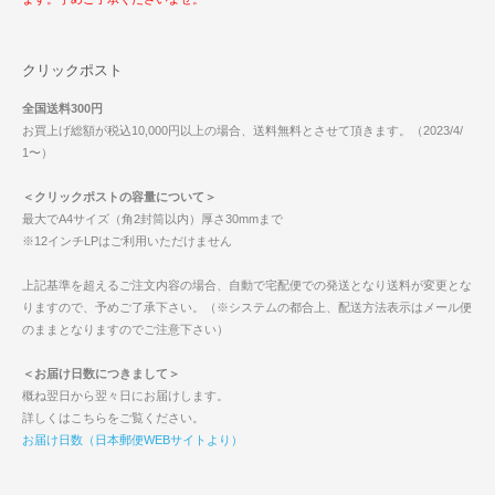
クリックポスト
全国送料300円
お買上げ総額が税込10,000円以上の場合、送料無料とさせて頂きます。（2023/4/
1〜）
＜クリックポストの容量について＞
最大でA4サイズ（角2封筒以内）厚さ30mmまで
※12インチLPはご利用いただけません
上記基準を超えるご注文内容の場合、自動で宅配便での発送となり送料が変更とな
りますので、予めご了承下さい。（※システムの都合上、配送方法表示はメール便
のままとなりますのでご注意下さい）
＜お届け日数につきまして＞
概ね翌日から翌々日にお届けします。
詳しくはこちらをご覧ください。
お届け日数（日本郵便WEBサイトより）