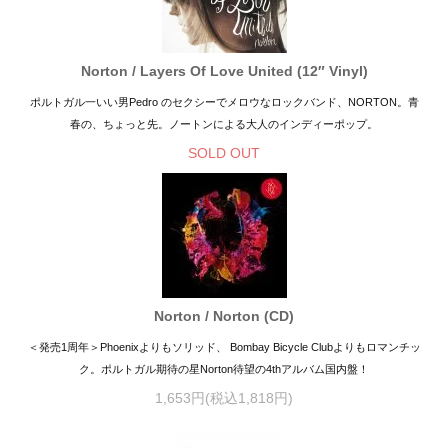
Norton / Layers Of Love United (12″ Vinyl)
ポルトガル一いい男Pedro のセクシーでメロウなロックバンド、NORTON。青
春の、ちょっと先。ノートンによる大人のインディーポップ。
SOLD OUT
Norton / Norton (CD)
＜発売1周年＞Phoenixよりもソリッド、 Bombay Bicycle Clubよりもロマンチッ
ク。ポルトガル期待の星Norton待望の4thアルバム国内盤！
1,653円(税込1,818円)