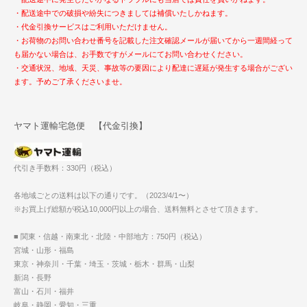
・配送途中での破損や紛失につきましては補償いたしかねます。
・代金引換サービスはご利用いただけません。
・お荷物のお問い合わせ番号を記載した注文確認メールが届いてから一週間経って
も届かない場合は、お手数ですがメールにてお問い合わせください。
・交通状況、地域、天災、事故等の要因により配達に遅延が発生する場合がござい
ます。予めご了承くださいませ。
ヤマト運輸宅急便 【代金引換】
代引き手数料：330円（税込）
各地域ごとの送料は以下の通りです。（2023/4/1〜）
※お買上げ総額が税込10,000円以上の場合、送料無料とさせて頂きます。
■ 関東・信越・南東北・北陸・中部地方：750円（税込）
宮城・山形・福島
東京・神奈川・千葉・埼玉・茨城・栃木・群馬・山梨
新潟・長野
富山・石川・福井
岐阜・静岡・愛知・三重