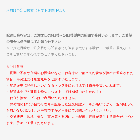
お届け予定日検索（ヤマト運輸HPより）
配達日時指定は、ご注文日の5日後～14日後以内の範囲で受付いたします。ご希望
の場合は備考欄にてお知らせ下さい。
※ご指定日時がご注文日から近すぎたり遠すぎたりする場合、ご希望に添えないこ
ともございますので予めご了承くださいませ。
※ご注意※
・長期ご不在や住所のお間違いなど、お客様のご都合でお荷物が弊社に返送された
場合、再発送には別途送料をご請求いたします。
・配送途中に発生したいかなるトラブルにも当店では責任を負いかねます。
・配送途中での破損や紛失につきましては補償いたしかねます。
・代金引換サービスはご利用いただけません。
・お荷物のお問い合わせ番号を記載した注文確認メールが届いてから一週間経って
も届かない場合は、お手数ですがメールにてお問い合わせください。
・交通状況、地域、天災、事故等の要因により配達に遅延が発生する場合がござい
ます。予めご了承くださいませ。