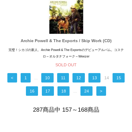
Archie Powell & The Exports / Skip Work (CD)
完璧！シカゴの新人、Archie Powell & The Exportsのデビューアルバム。コステ
ロ～オルタナフォーク～Weezer
SOLD OUT
<
1
...
10
11
12
13
14
15
16
17
18
...
24
>
287商品中 157～168商品