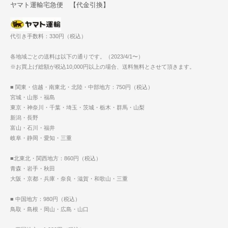
ヤマト運輸宅急便 【代金引換】
代引き手数料：330円（税込）
各地域ごとの送料は以下の通りです。（2023/4/1〜）
※お買上げ総額が税込10,000円以上の場合、送料無料とさせて頂きます。
■ 関東・信越・南東北・北陸・中部地方：750円（税込）
宮城・山形・福島
東京・神奈川・千葉・埼玉・茨城・栃木・群馬・山梨
新潟・長野
富山・石川・福井
岐阜・静岡・愛知・三重
■北東北・関西地方：860円（税込）
青森・岩手・秋田
大阪・京都・兵庫・奈良・滋賀・和歌山・三重
■ 中国地方：980円（税込）
鳥取・島根・岡山・広島・山口