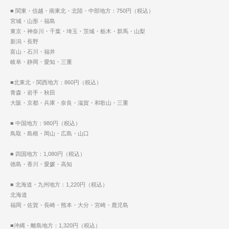
■ 関東・信越・南東北・北陸・中部地方：750円（税込）
宮城・山形・福島
東京・神奈川・千葉・埼玉・茨城・栃木・群馬・山梨
新潟・長野
富山・石川・福井
岐阜・静岡・愛知・三重
■北東北・関西地方：860円（税込）
青森・岩手・秋田
大阪・京都・兵庫・奈良・滋賀・和歌山・三重
■ 中国地方：980円（税込）
鳥取・島根・岡山・広島・山口
■ 四国地方：1,080円（税込）
徳島・香川・愛媛・高知
■ 北海道・九州地方：1,220円（税込）
北海道
福岡・佐賀・長崎・熊本・大分・宮崎・鹿児島
■沖縄・離島地方：1,320円（税込）