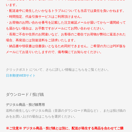
います。
・配送途中に発生したいかなるトラブルについても当店では責任を負いかねます。
・時間指定、代金引換サービスはご利用頂けません。
・お荷物のお問い合わせ番号を記載した注文確認メールが届いてから一週間経って
も届かない場合は、お手数ですがメールにてお問い合わせください。
・長期ご不在や住所のお間違いなど、お客様のご都合でお荷物が弊社に返送された
場合、再発送には別途送料をご請求いたします。
・納品書や領収書は信書扱いとなるため同封できません。ご希望の方にはPDF版を
メールにてお送りいたしますので、備考欄にてお知らせください。
クリックポスト について、さらに詳しい情報はこちらをご覧ください。
日本郵便WEBサイト
ダウンロード / 投げ銭
デジタル商品・投げ銭専用
送料の発生しないデジタル商品（音源のダウンロード商品など）、または投げ銭の
みをお買い上げの場合はこちらを選択ください。
※ご注意※ デジタル商品・投げ銭とは別に、配送が発生する商品を合わせてご購