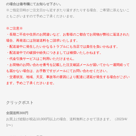
の場合は備考欄にてお知らせ下さい。
※ご指定日時がご注文日から近すぎたり遠すぎたりする場合、ご希望に添えないこ
ともございますので予めご了承くださいませ。
※ご注意※
・長期ご不在や住所のお間違いなど、お客様のご都合でお荷物が弊社に返送された
場合、再発送には別途送料をご請求いたします。
・配送途中に発生したいかなるトラブルにも当店では責任を負いかねます。
・配送途中での破損や紛失につきましては補償いたしかねます。
・代金引換サービスはご利用いただけません。
・お荷物のお問い合わせ番号を記載した注文確認メールが届いてから一週間経って
も届かない場合は、お手数ですがメールにてお問い合わせください。
・交通状況、地域、天災、事故等の要因により配達に遅延が発生する場合がござい
ます。予めご了承くださいませ。
クリックポスト
全国送料300円
お買上げ総額が税込10,000円以上の場合、送料無料とさせて頂きます。（2023/4/
1〜）