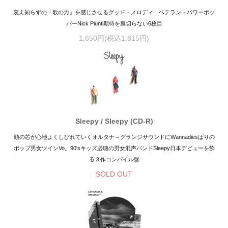
衰え知らずの「歌の力」を感じさせるグッド・メロディ！ベテラン・パワーポッ
パーNick Piunti期待を裏切らない6枚目
1,650円(税込1,815円)
Sleepy / Sleepy (CD-R)
頭の芯が心地よくしびれていくオルタナ～グランジサウンドにWannadiesばりの
ポップ男女ツインVo。90'sキッズ必聴の男女混声バンドSleepy日本デビューを飾
る３作コンパイル盤
SOLD OUT