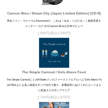
Cannon Bros / Dream City (Japan Limited Edition) (CD-R)
男女ツイン・ヴォーカルPavementだ、これは！ゆる～くけだる～く無茶苦茶キ
ャッチー！カナダのCannon Brosが日本デビュー
1,680円(税込1,848円)
The Simple Carnival / Girls Aliens Food
The Simple CarnivalことJeff Bollerクンのファーストフルアルバム”Girls Aliens Fo
od”30以上にも及ぶ楽器をすべて自分で操り、多重録音にあけくれたというまさ
に筋金入りのポップマニア
1,700円(税込1,870円)