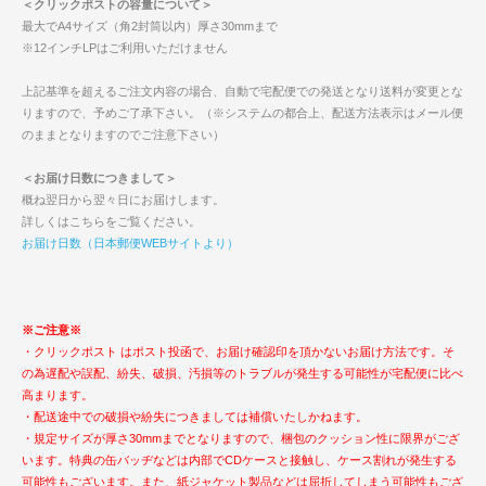
＜クリックポストの容量について＞
最大でA4サイズ（角2封筒以内）厚さ30mmまで
※12インチLPはご利用いただけません
上記基準を超えるご注文内容の場合、自動で宅配便での発送となり送料が変更とな
りますので、予めご了承下さい。（※システムの都合上、配送方法表示はメール便
のままとなりますのでご注意下さい）
＜お届け日数につきまして＞
概ね翌日から翌々日にお届けします。
詳しくはこちらをご覧ください。
お届け日数（日本郵便WEBサイトより）
※ご注意※
・クリックポスト はポスト投函で、お届け確認印を頂かないお届け方法です。そ
の為遅配や誤配、紛失、破損、汚損等のトラブルが発生する可能性が宅配便に比べ
高まります。
・配送途中での破損や紛失につきましては補償いたしかねます。
・規定サイズが厚さ30mmまでとなりますので、梱包のクッション性に限界がござ
います。特典の缶バッヂなどは内部でCDケースと接触し、ケース割れが発生する
可能性もございます。また、紙ジャケット製品などは屈折してしまう可能性もござ