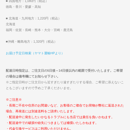
■ 四国地方：1,080円（税込）
徳島・香川・愛媛・高知
■ 北海道・九州地方：1,220円（税込）
北海道
福岡・佐賀・長崎・熊本・大分・宮崎・鹿児島
■沖縄・離島地方：1,320円（税込）
お届け予定日検索（ヤマト運輸HPより）
配達日時指定は、ご注文日の5日後～14日後以内の範囲で受付いたします。ご希望
の場合は備考欄にてお知らせ下さい。
※ご指定日時がご注文日から近すぎたり遠すぎたりする場合、ご希望に添えないこ
ともございますので予めご了承くださいませ。
※ご注意※
・長期ご不在や住所のお間違いなど、お客様のご都合でお荷物が弊社に返送された
場合、再発送には別途送料をご請求いたします。
・配送途中に発生したいかなるトラブルにも当店では責任を負いかねます。
・配送途中での破損や紛失につきましては補償いたしかねます。
・代金引換サービスはご利用いただけません。