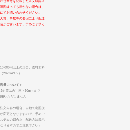
わせ番号を記載した注文確認メ
週間経っても届かない場合は、
にてお問い合わせください。
天災、事故等の要因により配達
合がございます。予めご了承く
0,000円以上の場合、送料無料
023/4/1〜）
容量について＞
2封筒以内）厚さ30mmまで
ご利用いただけません
注文内容の場合、自動で宅配便
が変更となりますので、予めご
ステムの都合上、配送方法表示
なりますのでご注意下さい）