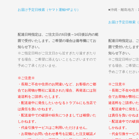
お届け予定日検索（ヤマト運輸HPより）
■沖縄・離島地方：1
お届け予定日検索（
配達日時指定は、ご注文日の5日後～14日後以内の範
囲で受付いたします。ご希望の場合は備考欄にてお
配達日時指定は、ご
知らせ下さい。
囲で受付いたします
※ご指定日時がご注文日から近すぎたり遠すぎたり
知らせ下さい。
する場合、ご希望に添えないこともございますので
※ご指定日時がご注
予めご了承くださいませ。
する場合、ご希望に
予めご了承ください
※ご注意※
・長期ご不在や住所のお間違いなど、お客様のご都
※ご注意※
合でお荷物が弊社に返送された場合、再発送には別
・長期ご不在や住所
途送料をご請求いたします。
合でお荷物が弊社に
・配送途中に発生したいかなるトラブルにも当店で
途送料をご請求いた
は責任を負いかねます。
・配送途中に発生し
・配送途中での破損や紛失につきましては補償いた
は責任を負いかねま
しかねます。
・配送途中での破損
・代金引換サービスはご利用いただけません。
しかねます。
・お荷物のお問い合わせ番号を記載した注文確認メ
・代金引換サービス