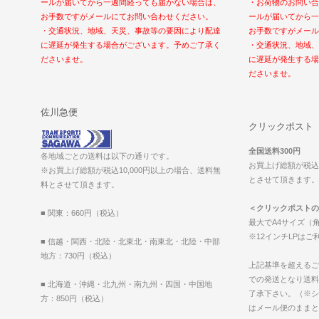
ールが届いてから一週間経っても届かない場合は、
・お荷物のお問い合
お手数ですがメールにてお問い合わせください。
ールが届いてから一
・交通状況、地域、天災、事故等の要因により配達
お手数ですがメール
に遅延が発生する場合がございます。予めご了承く
・交通状況、地域、
ださいませ。
に遅延が発生する場
ださいませ。
佐川急便
クリックポスト
全国送料300円
各地域ごとの送料は以下の通りです。
お買上げ総額が税込1
※お買上げ総額が税込10,000円以上の場合、送料無
とさせて頂きます。（2
料とさせて頂きます。
＜クリックポストの
■ 関東：660円（税込）
最大でA4サイズ（角
※12インチLPは
■ 信越・関西・北陸・北東北・南東北・北陸・中部
地方：730円（税込）
上記基準を超えるご
での発送となり送料
■ 北海道・沖縄・北九州・南九州・四国・中国地
了承下さい。（※シ
方：850円（税込）
はメール便のままと