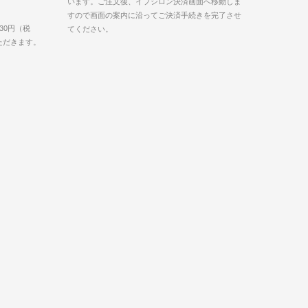
います。ご注文後、イプシロン決済画面へ移動しま
すので画面の案内に沿ってご決済手続きを完了させ
30円（税
てください。
いただきます。