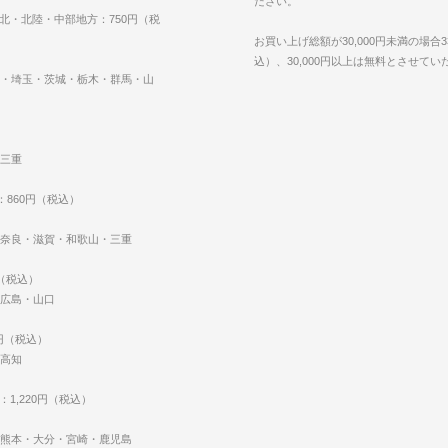
ださい。
東北・北陸・中部地方：750円（税
お買い上げ総額が30,000円未満の場合3
込）、30,000円以上は無料とさせて
・埼玉・茨城・栃木・群馬・山
三重
：860円（税込）
奈良・滋賀・和歌山・三重
円（税込）
広島・山口
0円（税込）
高知
：1,220円（税込）
熊本・大分・宮崎・鹿児島