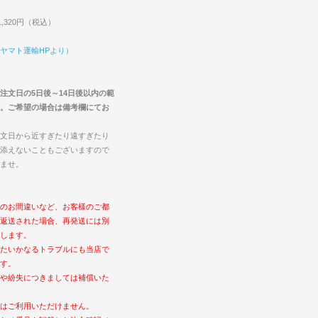
,320円（税込）
ヤマト運輸HPより）
注文日の5日後～14日後以内の範
。ご希望の場合は備考欄にてお
文日から近すぎたり遠すぎたり
添えないこともございますので
ませ。
のお間違いなど、お客様のご都
返送された場合、再発送には別
します。
たいかなるトラブルにも当店で
す。
や紛失につきましては補償いた
はご利用いただけません。