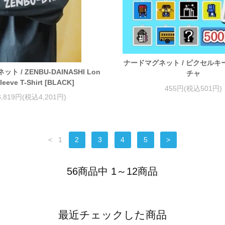
ナードマグネット / ピクセル
ト / ZENBU-DAINASHI Lon
チャ
leeve T-Shirt [BLACK]
455円(税込501円)
3,819円(税込4,201円)
<
1
2
3
4
5
>
56商品中 1～12商品
最近チェックした商品