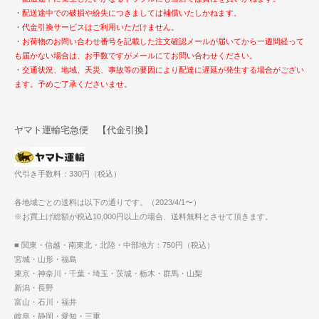
・配送途中での破損や紛失につきましては補償いたしかねます。
・代金引換サービスはご利用いただけません。
・お荷物のお問い合わせ番号を記載した注文確認メールが届いてから一週間経って
も届かない場合は、お手数ですがメールにてお問い合わせください。
・交通状況、地域、天災、事故等の要因により配達に遅延が発生する場合がござい
ます。予めご了承くださいませ。
ヤマト運輸宅急便 【代金引換】
代引き手数料：330円（税込）
各地域ごとの送料は以下の通りです。（2023/4/1〜）
※お買上げ総額が税込10,000円以上の場合、送料無料とさせて頂きます。
■ 関東・信越・南東北・北陸・中部地方：750円（税込）
宮城・山形・福島
東京・神奈川・千葉・埼玉・茨城・栃木・群馬・山梨
新潟・長野
富山・石川・福井
岐阜・静岡・愛知・三重