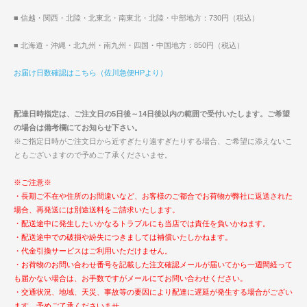
■ 信越・関西・北陸・北東北・南東北・北陸・中部地方：730円（税込）
■ 北海道・沖縄・北九州・南九州・四国・中国地方：850円（税込）
お届け日数確認はこちら（佐川急便HPより）
配達日時指定は、ご注文日の5日後～14日後以内の範囲で受付いたします。ご希望
の場合は備考欄にてお知らせ下さい。
※ご指定日時がご注文日から近すぎたり遠すぎたりする場合、ご希望に添えないこ
ともございますので予めご了承くださいませ。
※ご注意※
・長期ご不在や住所のお間違いなど、お客様のご都合でお荷物が弊社に返送された
場合、再発送には別途送料をご請求いたします。
・配送途中に発生したいかなるトラブルにも当店では責任を負いかねます。
・配送途中での破損や紛失につきましては補償いたしかねます。
・代金引換サービスはご利用いただけません。
・お荷物のお問い合わせ番号を記載した注文確認メールが届いてから一週間経って
も届かない場合は、お手数ですがメールにてお問い合わせください。
・交通状況、地域、天災、事故等の要因により配達に遅延が発生する場合がござい
ます。予めご了承くださいませ。