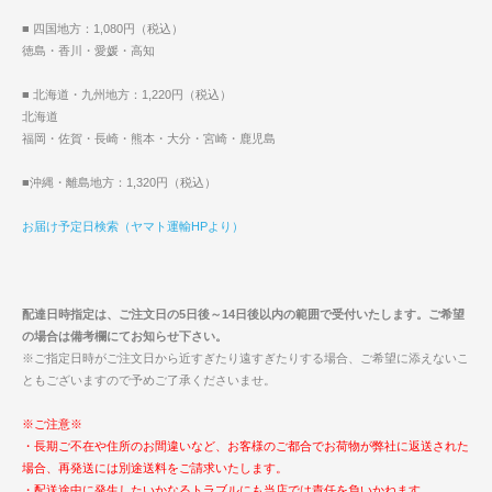
■ 四国地方：1,080円（税込）
徳島・香川・愛媛・高知
■ 北海道・九州地方：1,220円（税込）
北海道
福岡・佐賀・長崎・熊本・大分・宮崎・鹿児島
■沖縄・離島地方：1,320円（税込）
お届け予定日検索（ヤマト運輸HPより）
配達日時指定は、ご注文日の5日後～14日後以内の範囲で受付いたします。ご希望
の場合は備考欄にてお知らせ下さい。
※ご指定日時がご注文日から近すぎたり遠すぎたりする場合、ご希望に添えないこ
ともございますので予めご了承くださいませ。
※ご注意※
・長期ご不在や住所のお間違いなど、お客様のご都合でお荷物が弊社に返送された
場合、再発送には別途送料をご請求いたします。
・配送途中に発生したいかなるトラブルにも当店では責任を負いかねます。