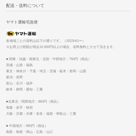
配送・送料について
ヤマト運輸宅急便
各地域ごとの送料は以下の通りです。（2023/4/1〜）
※お買上げ総額が税込10,000円以上の場合、送料無料とさせて頂きます。
■ 関東・信越・南東北・北陸・中部地方：750円（税込）
宮城・山形・福島
東京・神奈川・千葉・埼玉・茨城・栃木・群馬・山梨
新潟・長野
富山・石川・福井
岐阜・静岡・愛知・三重
■北東北・関西地方：860円（税込）
青森・岩手・秋田
大阪・京都・兵庫・奈良・滋賀・和歌山・三重
■ 中国地方：980円（税込）
鳥取・島根・岡山・広島・山口