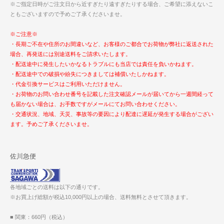
※ご指定日時がご注文日から近すぎたり遠すぎたりする場合、ご希望に添えないこ
ともございますので予めご了承くださいませ。
※ご注意※
・長期ご不在や住所のお間違いなど、お客様のご都合でお荷物が弊社に返送された
場合、再発送には別途送料をご請求いたします。
・配送途中に発生したいかなるトラブルにも当店では責任を負いかねます。
・配送途中での破損や紛失につきましては補償いたしかねます。
・代金引換サービスはご利用いただけません。
・お荷物のお問い合わせ番号を記載した注文確認メールが届いてから一週間経って
も届かない場合は、お手数ですがメールにてお問い合わせください。
・交通状況、地域、天災、事故等の要因により配達に遅延が発生する場合がござい
ます。予めご了承くださいませ。
佐川急便
各地域ごとの送料は以下の通りです。
※お買上げ総額が税込10,000円以上の場合、送料無料とさせて頂きます。
■ 関東：660円（税込）