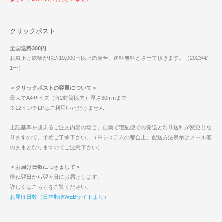
クリックポスト
全国送料300円
お買上げ総額が税込10,000円以上の場合、送料無料とさせて頂きます。（2023/4/
1〜）
＜クリックポストの容量について＞
最大でA4サイズ（角2封筒以内）厚さ30mmまで
※12インチLPはご利用いただけません
上記基準を超えるご注文内容の場合、自動で宅配便での発送となり送料が変更とな
りますので、予めご了承下さい。（※システムの都合上、配送方法表示はメール便
のままとなりますのでご注意下さい）
＜お届け日数につきまして＞
概ね翌日から翌々日にお届けします。
詳しくはこちらをご覧ください。
お届け日数（日本郵便WEBサイトより）