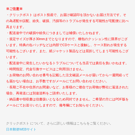
※ご注意※
・クリックポスト はポスト投函で、お届け確認印を頂かないお届け方法です。そ
の為遅配や誤配、紛失、破損、汚損等のトラブルが発生する可能性が宅配便に比べ
高まります。
・配送途中での破損や紛失につきましては補償いたしかねます。
・規定サイズが厚さ30mmまでとなりますので、梱包のクッション性に限界がござ
います。特典の缶バッヂなどは内部でCDケースと接触し、ケース割れが発生する
可能性もございます。また、紙ジャケット製品などは屈折してしまう可能性もござ
います。
・配送途中に発生したいかなるトラブルについても当店では責任を負いかねます。
・時間指定、代金引換サービスはご利用頂けません。
・お荷物のお問い合わせ番号を記載した注文確認メールが届いてから一週間経って
も届かない場合は、お手数ですがメールにてお問い合わせください。
・長期ご不在や住所のお間違いなど、お客様のご都合でお荷物が弊社に返送された
場合、再発送には別途送料をご請求いたします。
・納品書や領収書は信書扱いとなるため同封できません。ご希望の方にはPDF版を
メールにてお送りいたしますので、備考欄にてお知らせください。
クリックポスト について、さらに詳しい情報はこちらをご覧ください。
日本郵便WEBサイト