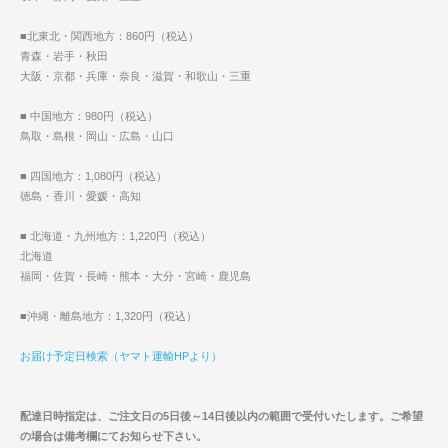
■北東北・関西地方：860円（税込）
青森・岩手・秋田
大阪・京都・兵庫・奈良・滋賀・和歌山・三重
■ 中国地方：980円（税込）
鳥取・島根・岡山・広島・山口
■ 四国地方：1,080円（税込）
徳島・香川・愛媛・高知
■ 北海道・九州地方：1,220円（税込）
北海道
福岡・佐賀・長崎・熊本・大分・宮崎・鹿児島
■沖縄・離島地方：1,320円（税込）
お届け予定日検索（ヤマト運輸HPより）
配達日時指定は、ご注文日の5日後～14日後以内の範囲で受付いたします。ご希望
の場合は備考欄にてお知らせ下さい。