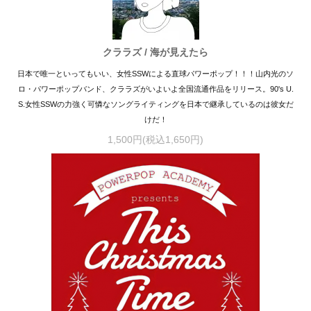
クララズ / 海が見えたら
日本で唯一といってもいい、女性SSWによる直球パワーポップ！！！山内光のソ
ロ・パワーポップバンド、クララズがいよいよ全国流通作品をリリース。90's U.
S.女性SSWの力強く可憐なソングライティングを日本で継承しているのは彼女だ
けだ！
1,500円(税込1,650円)