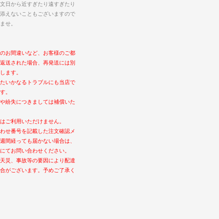
文日から近すぎたり遠すぎたり
添えないこともございますので
ませ。
のお間違いなど、お客様のご都
返送された場合、再発送には別
します。
たいかなるトラブルにも当店で
す。
や紛失につきましては補償いた
はご利用いただけません。
わせ番号を記載した注文確認メ
週間経っても届かない場合は、
にてお問い合わせください。
天災、事故等の要因により配達
合がございます。予めご了承く