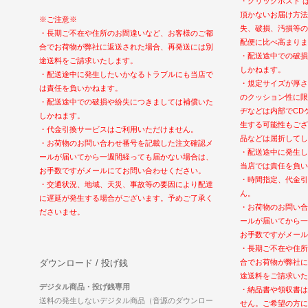
・クリックポスト 
頂かないお届け方法
※ご注意※
失、破損、汚損等の
・長期ご不在や住所のお間違いなど、お客様のご都
配便に比べ高まりま
合でお荷物が弊社に返送された場合、再発送には別
・配送途中での破損
途送料をご請求いたします。
しかねます。
・配送途中に発生したいかなるトラブルにも当店で
・規定サイズが厚さ
は責任を負いかねます。
のクッション性に限
・配送途中での破損や紛失につきましては補償いた
ヂなどは内部でCD
しかねます。
生する可能性もござ
・代金引換サービスはご利用いただけません。
品などは屈折してし
・お荷物のお問い合わせ番号を記載した注文確認メ
・配送途中に発生し
ールが届いてから一週間経っても届かない場合は、
当店では責任を負い
お手数ですがメールにてお問い合わせください。
・時間指定、代金引
・交通状況、地域、天災、事故等の要因により配達
ん。
に遅延が発生する場合がございます。予めご了承く
・お荷物のお問い合
ださいませ。
ールが届いてから一
お手数ですがメール
・長期ご不在や住所
ダウンロード / 投げ銭
合でお荷物が弊社に
途送料をご請求いた
デジタル商品・投げ銭専用
・納品書や領収書は
送料の発生しないデジタル商品（音源のダウンロー
せん。ご希望の方に