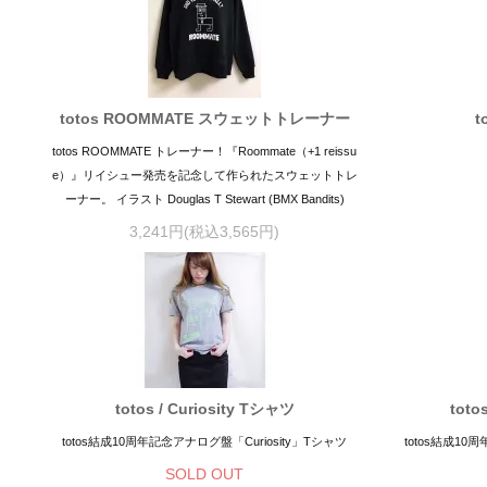
totos ROOMMATE スウェットトレーナー
t
totos ROOMMATE トレーナー！『Roommate（+1 reissu
e）』リイシュー発売を記念して作られたスウェットトレ
ーナー。 イラスト Douglas T Stewart (BMX Bandits)
3,241円(税込3,565円)
totos / Curiosity Tシャツ
toto
totos結成10周年記念アナログ盤「Curiosity」Tシャツ
totos結成10
SOLD OUT