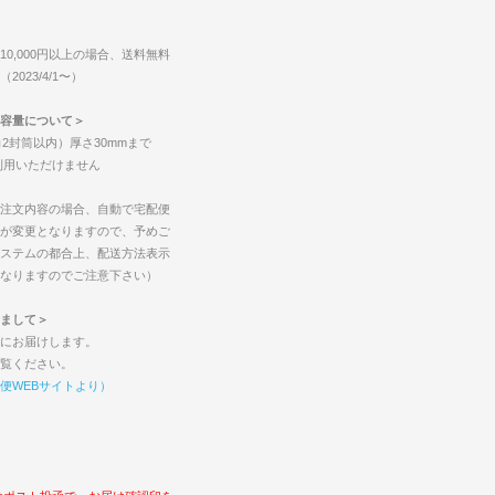
0,000円以上の場合、送料無料
023/4/1〜）
容量について＞
2封筒以内）厚さ30mmまで
ご利用いただけません
注文内容の場合、自動で宅配便
が変更となりますので、予めご
ステムの都合上、配送方法表示
なりますのでご注意下さい）
まして＞
にお届けします。
覧ください。
便WEBサイトより）