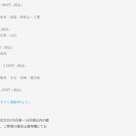
：860円（税込）
奈良・滋賀・和歌山・三重
円（税込）
広島・山口
0円（税込）
高知
：1,220円（税込）
熊本・大分・宮崎・鹿児島
,320円（税込）
ヤマト運輸HPより）
注文日の5日後～14日後以内の範
。ご希望の場合は備考欄にてお