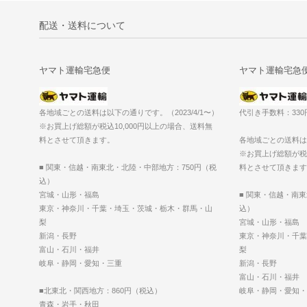
配送・送料について
ヤマト運輸宅急便
ヤマト運輸宅急
各地域ごとの送料は以下の通りです。（2023/4/1〜）
代引き手数料：33
※お買上げ総額が税込10,000円以上の場合、送料無
料とさせて頂きます。
各地域ごとの送料は以
※お買上げ総額が税込
■ 関東・信越・南東北・北陸・中部地方：750円（税
料とさせて頂きます
込）
宮城・山形・福島
■ 関東・信越・南
東京・神奈川・千葉・埼玉・茨城・栃木・群馬・山
込）
梨
宮城・山形・福島
新潟・長野
東京・神奈川・千葉
富山・石川・福井
梨
岐阜・静岡・愛知・三重
新潟・長野
富山・石川・福井
■北東北・関西地方：860円（税込）
岐阜・静岡・愛知・
青森・岩手・秋田