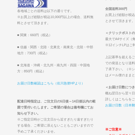
全国送料300円
各地域ごとの送料は以下の通りです。
お買上げ総額が税込1
※お買上げ総額が税込10,000円以上の場合、送料無
とさせて頂きます。（2
料とさせて頂きます。
＜クリックポストの
■ 関東：660円（税込）
最大でA4サイズ（角
※12インチLPは
■ 信越・関西・北陸・北東北・南東北・北陸・中部
地方：730円（税込）
上記基準を超えるご
での発送となり送料
■ 北海道・沖縄・北九州・南九州・四国・中国地
了承下さい。（※シ
方：850円（税込）
はメール便のままと
お届け日数確認はこちら（佐川急便HPより）
＜お届け日数につき
概ね翌日から翌々日
詳しくはこちらをご
配達日時指定は、ご注文日の5日後～14日後以内の範
お届け日数（日本郵
囲で受付いたします。ご希望の場合は備考欄にてお
知らせ下さい。
※ご指定日時がご注文日から近すぎたり遠すぎたり
する場合、ご希望に添えないこともございますので
※ご注意※
予めご了承くださいませ。