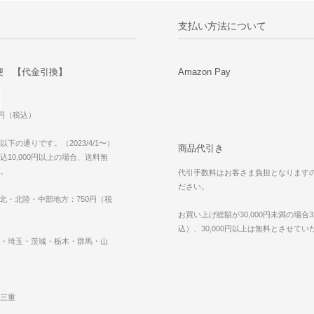
支払い方法について
便 【代金引換】
Amazon Pay
0円（税込）
下の通りです。（2023/4/1〜）
商品代引き
10,000円以上の場合、送料無
。
代引手数料はお客さま負担となります
ださい。
東北・北陸・中部地方：750円（税
お買い上げ総額が30,000円未満の場合3
込）、30,000円以上は無料とさせて
・埼玉・茨城・栃木・群馬・山
三重