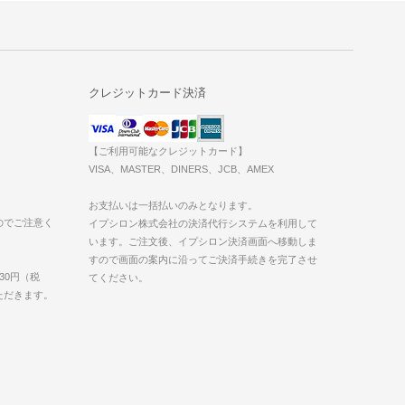
クレジットカード決済
【ご利用可能なクレジットカード】
VISA、MASTER、DINERS、JCB、AMEX
お支払いは一括払いのみとなります。
のでご注意く
イプシロン株式会社の決済代行システムを利用して
います。ご注文後、イプシロン決済画面へ移動しま
すので画面の案内に沿ってご決済手続きを完了させ
30円（税
てください。
いただきます。