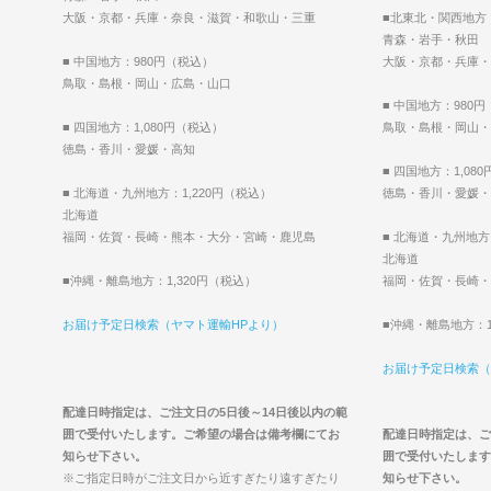
大阪・京都・兵庫・奈良・滋賀・和歌山・三重
■北東北・関西地方
青森・岩手・秋田
■ 中国地方：980円（税込）
大阪・京都・兵庫・
鳥取・島根・岡山・広島・山口
■ 中国地方：980
■ 四国地方：1,080円（税込）
鳥取・島根・岡山・
徳島・香川・愛媛・高知
■ 四国地方：1,08
■ 北海道・九州地方：1,220円（税込）
徳島・香川・愛媛・
北海道
福岡・佐賀・長崎・熊本・大分・宮崎・鹿児島
■ 北海道・九州地方
北海道
■沖縄・離島地方：1,320円（税込）
福岡・佐賀・長崎・
お届け予定日検索（ヤマト運輸HPより）
■沖縄・離島地方：1
お届け予定日検索（
配達日時指定は、ご注文日の5日後～14日後以内の範
囲で受付いたします。ご希望の場合は備考欄にてお
配達日時指定は、ご
知らせ下さい。
囲で受付いたします
※ご指定日時がご注文日から近すぎたり遠すぎたり
知らせ下さい。