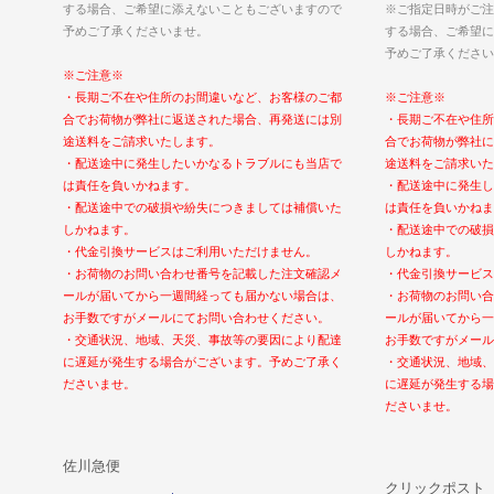
する場合、ご希望に添えないこともございますので
※ご指定日時がご注
予めご了承くださいませ。
する場合、ご希望に
予めご了承ください
※ご注意※
・長期ご不在や住所のお間違いなど、お客様のご都
※ご注意※
合でお荷物が弊社に返送された場合、再発送には別
・長期ご不在や住所
途送料をご請求いたします。
合でお荷物が弊社に
・配送途中に発生したいかなるトラブルにも当店で
途送料をご請求いた
は責任を負いかねます。
・配送途中に発生し
・配送途中での破損や紛失につきましては補償いた
は責任を負いかねま
しかねます。
・配送途中での破損
・代金引換サービスはご利用いただけません。
しかねます。
・お荷物のお問い合わせ番号を記載した注文確認メ
・代金引換サービス
ールが届いてから一週間経っても届かない場合は、
・お荷物のお問い合
お手数ですがメールにてお問い合わせください。
ールが届いてから一
・交通状況、地域、天災、事故等の要因により配達
お手数ですがメール
に遅延が発生する場合がございます。予めご了承く
・交通状況、地域、
ださいませ。
に遅延が発生する場
ださいませ。
佐川急便
クリックポスト