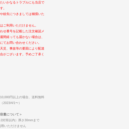
たいかなるトラブルにも当店で
す。
や紛失につきましては補償いた
はご利用いただけません。
わせ番号を記載した注文確認メ
週間経っても届かない場合は、
にてお問い合わせください。
天災、事故等の要因により配達
合がございます。予めご了承く
0,000円以上の場合、送料無料
023/4/1〜）
容量について＞
2封筒以内）厚さ30mmまで
ご利用いただけません