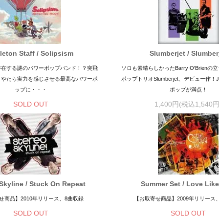
leton Staff / Solipsism
Slumberjet / Slumber
存在する謎のパワーポップバンド！？突飛
ソロも素晴らしかったBarry O'Brien
とやたら実力を感じさせる最高なパワーポ
ポップトリオSlumberjet、デビュー作！Jas
ップに・・・
ポップが満点！
SOLD OUT
1,400円(税込1,540円
Skyline / Stuck On Repeat
Summer Set / Love Like
せ商品】2010年リリース、8曲収録
【お取寄せ商品】2009年リリース
SOLD OUT
SOLD OUT