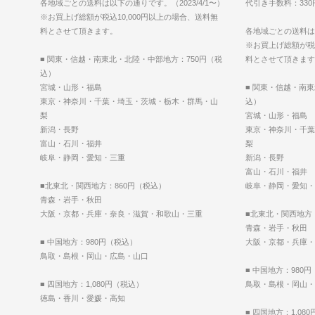
各地域ごとの送料は以下の通りです。（2023/4/1〜）
代引き手数料：33
※お買上げ総額が税込10,000円以上の場合、送料無
料とさせて頂きます。
各地域ごとの送料は以
※お買上げ総額が税込
■ 関東・信越・南東北・北陸・中部地方：750円（税
料とさせて頂きます
込）
宮城・山形・福島
■ 関東・信越・南
東京・神奈川・千葉・埼玉・茨城・栃木・群馬・山
込）
梨
宮城・山形・福島
新潟・長野
東京・神奈川・千葉
富山・石川・福井
梨
岐阜・静岡・愛知・三重
新潟・長野
富山・石川・福井
■北東北・関西地方：860円（税込）
岐阜・静岡・愛知・
青森・岩手・秋田
大阪・京都・兵庫・奈良・滋賀・和歌山・三重
■北東北・関西地方
青森・岩手・秋田
■ 中国地方：980円（税込）
大阪・京都・兵庫・
鳥取・島根・岡山・広島・山口
■ 中国地方：980
■ 四国地方：1,080円（税込）
鳥取・島根・岡山・
徳島・香川・愛媛・高知
■ 四国地方：1,08