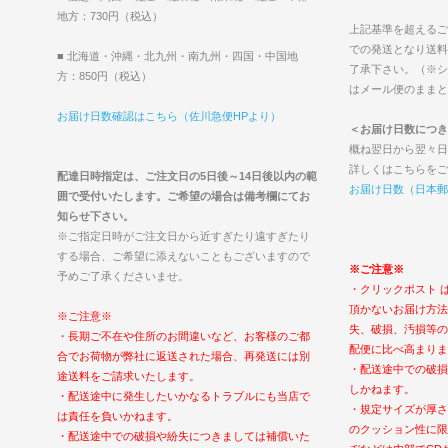
地方：730円（税込）
上記基準を超えるご
での発送となり送料
■ 北海道・沖縄・北九州・南九州・四国・中国地
了承下さい。（※シ
方：850円（税込）
はメール便のままと
お届け日数確認はこちら（佐川急便HPより）
＜お届け日数につき
概ね翌日から翌々日
詳しくはこちらをご
配達日時指定は、ご注文日の5日後～14日後以内の範
お届け日数（日本郵
囲で受付いたします。ご希望の場合は備考欄にてお
知らせ下さい。
※ご指定日時がご注文日から近すぎたり遠すぎたり
する場合、ご希望に添えないこともございますので
※ご注意※
予めご了承くださいませ。
・クリックポスト 
頂かないお届け方法
※ご注意※
失、破損、汚損等の
・長期ご不在や住所のお間違いなど、お客様のご都
配便に比べ高まりま
合でお荷物が弊社に返送された場合、再発送には別
・配送途中での破損
途送料をご請求いたします。
しかねます。
・配送途中に発生したいかなるトラブルにも当店で
・規定サイズが厚さ
は責任を負いかねます。
のクッション性に限
・配送途中での破損や紛失につきましては補償いた