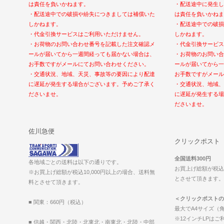
は責任を負いかねます。
・配送途中に発生し
・配送途中での破損や紛失につきましては補償いた
は責任を負いかねま
しかねます。
・配送途中での破損
・代金引換サービスはご利用いただけません。
しかねます。
・お荷物のお問い合わせ番号を記載した注文確認メ
・代金引換サービス
ールが届いてから一週間経っても届かない場合は、
・お荷物のお問い合
お手数ですがメールにてお問い合わせください。
ールが届いてから一
・交通状況、地域、天災、事故等の要因により配達
お手数ですがメール
に遅延が発生する場合がございます。予めご了承く
・交通状況、地域、
ださいませ。
に遅延が発生する場
ださいませ。
佐川急便
クリックポスト
全国送料300円
各地域ごとの送料は以下の通りです。
お買上げ総額が税込1
※お買上げ総額が税込10,000円以上の場合、送料無
とさせて頂きます。（2
料とさせて頂きます。
＜クリックポストの
■ 関東：660円（税込）
最大でA4サイズ（角
※12インチLPは
■ 信越・関西・北陸・北東北・南東北・北陸・中部