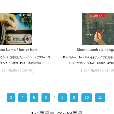
ne Lamb / better here
Shane Lamb / diseng
ウンドに開花したルーツポップSSW、Sh
Bob Dylan／Tom Petty的ヴァイブ
大傑作！「Better Here」他名曲過ぎる！！
のルーツポップSSW、Shane Lamb
1,904円(税込2,094円)
1,904円(税込2,094円
...
3
4
5
6
7
8
9
10
11
...
171商品中 73～84商品