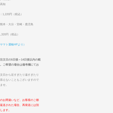
高知
：1,220円（税込）
熊本・大分・宮崎・鹿児島
,320円（税込）
ヤマト運輸HPより）
注文日の5日後～14日後以内の範
。ご希望の場合は備考欄にてお
文日から近すぎたり遠すぎたり
添えないこともございますので
ませ。
のお間違いなど、お客様のご都
返送された場合、再発送には別
します。