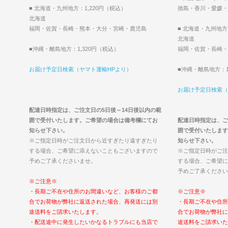
■ 北海道・九州地方：1,220円（税込）
徳島・香川・愛媛・
北海道
福岡・佐賀・長崎・熊本・大分・宮崎・鹿児島
■ 北海道・九州地方
北海道
■沖縄・離島地方：1,320円（税込）
福岡・佐賀・長崎・
お届け予定日検索（ヤマト運輸HPより）
■沖縄・離島地方：1
お届け予定日検索（
配達日時指定は、ご注文日の5日後～14日後以内の範
囲で受付いたします。ご希望の場合は備考欄にてお
配達日時指定は、ご
知らせ下さい。
囲で受付いたします
※ご指定日時がご注文日から近すぎたり遠すぎたり
知らせ下さい。
する場合、ご希望に添えないこともございますので
※ご指定日時がご注
予めご了承くださいませ。
する場合、ご希望に
予めご了承ください
※ご注意※
・長期ご不在や住所のお間違いなど、お客様のご都
※ご注意※
合でお荷物が弊社に返送された場合、再発送には別
・長期ご不在や住所
途送料をご請求いたします。
合でお荷物が弊社に
・配送途中に発生したいかなるトラブルにも当店で
途送料をご請求いた