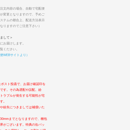
注文内容の場合、自動で宅配便
が変更となりますので、予めご
ステムの都合上、配送方法表示
なりますのでご注意下さい）
まして＞
にお届けします。
覧ください。
便WEBサイトより）
はポスト投函で、お届け確認印を
です。その為遅配や誤配、紛
トラブルが発生する可能性が宅
す。
や紛失につきましては補償いた
30mmまでとなりますので、梱包
界がございます。特典の缶バッ