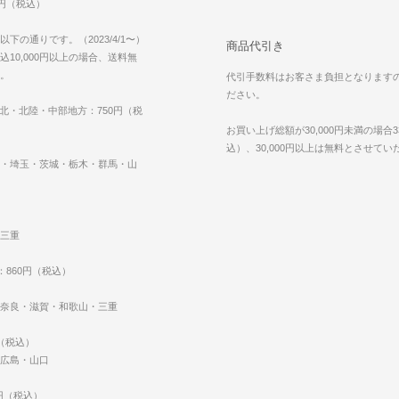
0円（税込）
下の通りです。（2023/4/1〜）
商品代引き
10,000円以上の場合、送料無
。
代引手数料はお客さま負担となります
ださい。
東北・北陸・中部地方：750円（税
お買い上げ総額が30,000円未満の場合3
込）、30,000円以上は無料とさせて
・埼玉・茨城・栃木・群馬・山
三重
：860円（税込）
奈良・滋賀・和歌山・三重
円（税込）
広島・山口
0円（税込）