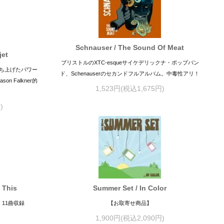
Schnauser / The Sound Of Meat
jet
ブリストルのXTC-esqueサイケデリックナ・ポップバン
の立ち上げたパワー
ド、Schenauserのセカンドフルアルバム。中毒性アリ！
on Falkner的
1,523円(税込1,675円)
)
 This
Summer Set / In Color
、11曲収録
【お取寄せ商品】
1,900円(税込2,090円)