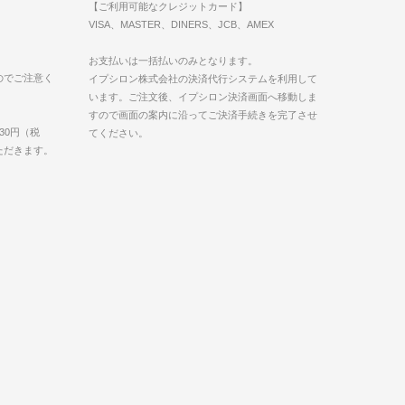
【ご利用可能なクレジットカード】
VISA、MASTER、DINERS、JCB、AMEX
お支払いは一括払いのみとなります。
のでご注意く
イプシロン株式会社の決済代行システムを利用して
います。ご注文後、イプシロン決済画面へ移動しま
すので画面の案内に沿ってご決済手続きを完了させ
30円（税
てください。
いただきます。