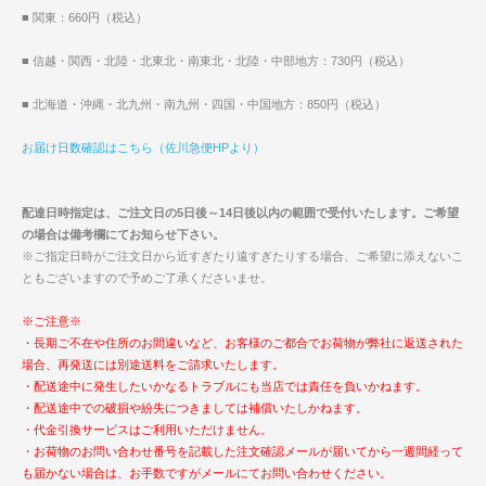
■ 関東：660円（税込）
■ 信越・関西・北陸・北東北・南東北・北陸・中部地方：730円（税込）
■ 北海道・沖縄・北九州・南九州・四国・中国地方：850円（税込）
お届け日数確認はこちら（佐川急便HPより）
配達日時指定は、ご注文日の5日後～14日後以内の範囲で受付いたします。ご希望
の場合は備考欄にてお知らせ下さい。
※ご指定日時がご注文日から近すぎたり遠すぎたりする場合、ご希望に添えないこ
ともございますので予めご了承くださいませ。
※ご注意※
・長期ご不在や住所のお間違いなど、お客様のご都合でお荷物が弊社に返送された
場合、再発送には別途送料をご請求いたします。
・配送途中に発生したいかなるトラブルにも当店では責任を負いかねます。
・配送途中での破損や紛失につきましては補償いたしかねます。
・代金引換サービスはご利用いただけません。
・お荷物のお問い合わせ番号を記載した注文確認メールが届いてから一週間経って
も届かない場合は、お手数ですがメールにてお問い合わせください。