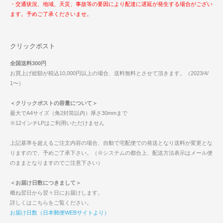
・交通状況、地域、天災、事故等の要因により配達に遅延が発生する場合がござい
ます。予めご了承くださいませ。
クリックポスト
全国送料300円
お買上げ総額が税込10,000円以上の場合、送料無料とさせて頂きます。（2023/4/
1〜）
＜クリックポストの容量について＞
最大でA4サイズ（角2封筒以内）厚さ30mmまで
※12インチLPはご利用いただけません
上記基準を超えるご注文内容の場合、自動で宅配便での発送となり送料が変更とな
りますので、予めご了承下さい。（※システムの都合上、配送方法表示はメール便
のままとなりますのでご注意下さい）
＜お届け日数につきまして＞
概ね翌日から翌々日にお届けします。
詳しくはこちらをご覧ください。
お届け日数（日本郵便WEBサイトより）