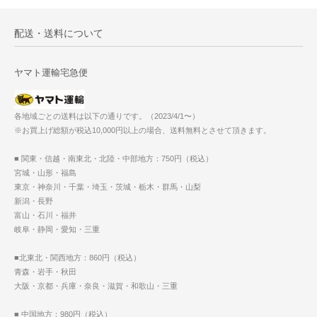
配送・送料について
ヤマト運輸宅急便
各地域ごとの送料は以下の通りです。（2023/4/1〜）
※お買上げ総額が税込10,000円以上の場合、送料無料とさせて頂きます。
■ 関東・信越・南東北・北陸・中部地方：750円（税込）
宮城・山形・福島
東京・神奈川・千葉・埼玉・茨城・栃木・群馬・山梨
新潟・長野
富山・石川・福井
岐阜・静岡・愛知・三重
■北東北・関西地方：860円（税込）
青森・岩手・秋田
大阪・京都・兵庫・奈良・滋賀・和歌山・三重
■ 中国地方：980円（税込）