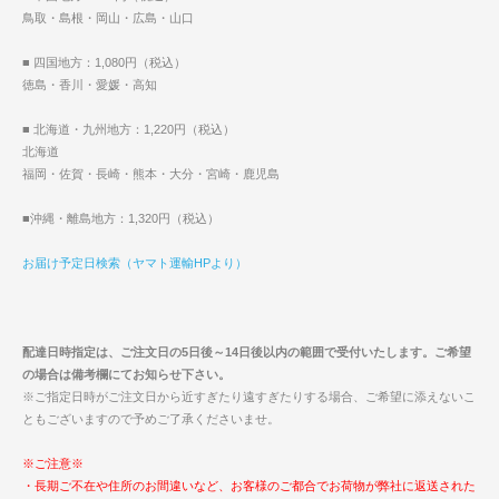
鳥取・島根・岡山・広島・山口
■ 四国地方：1,080円（税込）
徳島・香川・愛媛・高知
■ 北海道・九州地方：1,220円（税込）
北海道
福岡・佐賀・長崎・熊本・大分・宮崎・鹿児島
■沖縄・離島地方：1,320円（税込）
お届け予定日検索（ヤマト運輸HPより）
配達日時指定は、ご注文日の5日後～14日後以内の範囲で受付いたします。ご希望
の場合は備考欄にてお知らせ下さい。
※ご指定日時がご注文日から近すぎたり遠すぎたりする場合、ご希望に添えないこ
ともございますので予めご了承くださいませ。
※ご注意※
・長期ご不在や住所のお間違いなど、お客様のご都合でお荷物が弊社に返送された