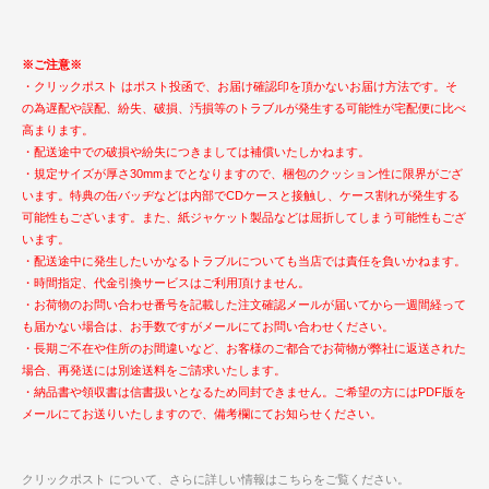
※ご注意※
・クリックポスト はポスト投函で、お届け確認印を頂かないお届け方法です。そ
の為遅配や誤配、紛失、破損、汚損等のトラブルが発生する可能性が宅配便に比べ
高まります。
・配送途中での破損や紛失につきましては補償いたしかねます。
・規定サイズが厚さ30mmまでとなりますので、梱包のクッション性に限界がござ
います。特典の缶バッヂなどは内部でCDケースと接触し、ケース割れが発生する
可能性もございます。また、紙ジャケット製品などは屈折してしまう可能性もござ
います。
・配送途中に発生したいかなるトラブルについても当店では責任を負いかねます。
・時間指定、代金引換サービスはご利用頂けません。
・お荷物のお問い合わせ番号を記載した注文確認メールが届いてから一週間経って
も届かない場合は、お手数ですがメールにてお問い合わせください。
・長期ご不在や住所のお間違いなど、お客様のご都合でお荷物が弊社に返送された
場合、再発送には別途送料をご請求いたします。
・納品書や領収書は信書扱いとなるため同封できません。ご希望の方にはPDF版を
メールにてお送りいたしますので、備考欄にてお知らせください。
クリックポスト について、さらに詳しい情報はこちらをご覧ください。