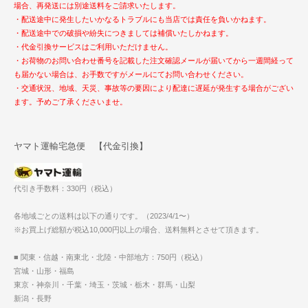
場合、再発送には別途送料をご請求いたします。
・配送途中に発生したいかなるトラブルにも当店では責任を負いかねます。
・配送途中での破損や紛失につきましては補償いたしかねます。
・代金引換サービスはご利用いただけません。
・お荷物のお問い合わせ番号を記載した注文確認メールが届いてから一週間経って
も届かない場合は、お手数ですがメールにてお問い合わせください。
・交通状況、地域、天災、事故等の要因により配達に遅延が発生する場合がござい
ます。予めご了承くださいませ。
ヤマト運輸宅急便 【代金引換】
代引き手数料：330円（税込）
各地域ごとの送料は以下の通りです。（2023/4/1〜）
※お買上げ総額が税込10,000円以上の場合、送料無料とさせて頂きます。
■ 関東・信越・南東北・北陸・中部地方：750円（税込）
宮城・山形・福島
東京・神奈川・千葉・埼玉・茨城・栃木・群馬・山梨
新潟・長野