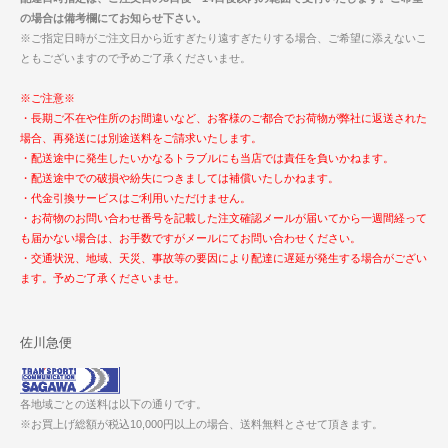
の場合は備考欄にてお知らせ下さい。
※ご指定日時がご注文日から近すぎたり遠すぎたりする場合、ご希望に添えないこ
ともございますので予めご了承くださいませ。
※ご注意※
・長期ご不在や住所のお間違いなど、お客様のご都合でお荷物が弊社に返送された
場合、再発送には別途送料をご請求いたします。
・配送途中に発生したいかなるトラブルにも当店では責任を負いかねます。
・配送途中での破損や紛失につきましては補償いたしかねます。
・代金引換サービスはご利用いただけません。
・お荷物のお問い合わせ番号を記載した注文確認メールが届いてから一週間経って
も届かない場合は、お手数ですがメールにてお問い合わせください。
・交通状況、地域、天災、事故等の要因により配達に遅延が発生する場合がござい
ます。予めご了承くださいませ。
佐川急便
各地域ごとの送料は以下の通りです。
※お買上げ総額が税込10,000円以上の場合、送料無料とさせて頂きます。