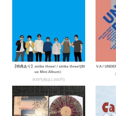
【特典あり】strike three! / strike three!(Bl
V.A / UND
ue Mini Album）
909円(税込1,000円)