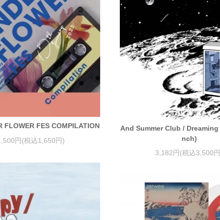
ER FLOWER FES COMPILATION
And Summer Club / Dreaming 
nch)
1,500円(税込1,650円)
3,182円(税込3,500円