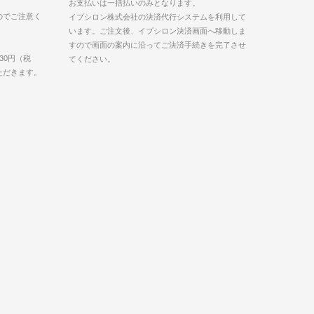
お支払いは一括払いのみとなります。
のでご注意く
イプシロン株式会社の決済代行システムを利用して
います。ご注文後、イプシロン決済画面へ移動しま
すので画面の案内に沿ってご決済手続きを完了させ
30円（税
てください。
いただきます。