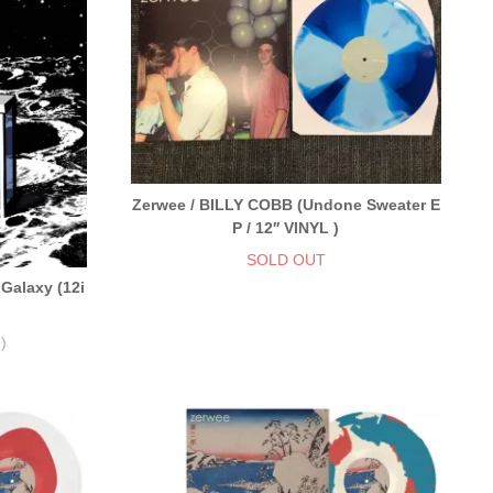
Zerwee / BILLY COBB (Undone Sweater E
P / 12′′ VINYL )
SOLD OUT
Galaxy (12i
)