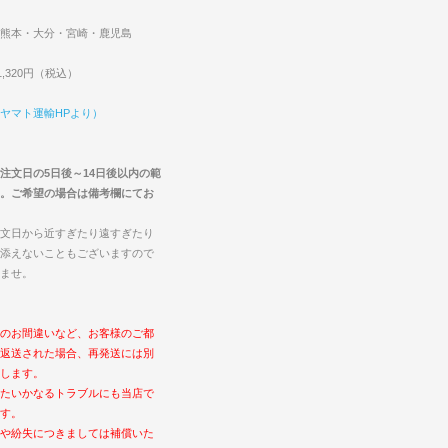
熊本・大分・宮崎・鹿児島
,320円（税込）
ヤマト運輸HPより）
注文日の5日後～14日後以内の範
。ご希望の場合は備考欄にてお
文日から近すぎたり遠すぎたり
添えないこともございますので
ませ。
のお間違いなど、お客様のご都
返送された場合、再発送には別
します。
たいかなるトラブルにも当店で
す。
や紛失につきましては補償いた