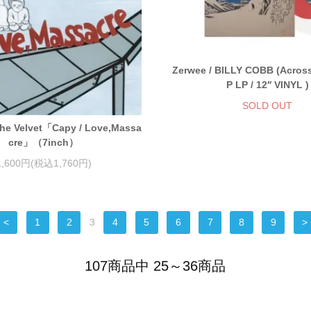
Zerwee / BILLY COBB (Acros
P LP / 12′′ VINYL )
SOLD OUT
 The Velvet「Capy / Love,Massa
cre」（7inch）
1,600円(税込1,760円)
<
1
2
3
4
5
6
7
8
9
>
107商品中 25～36商品