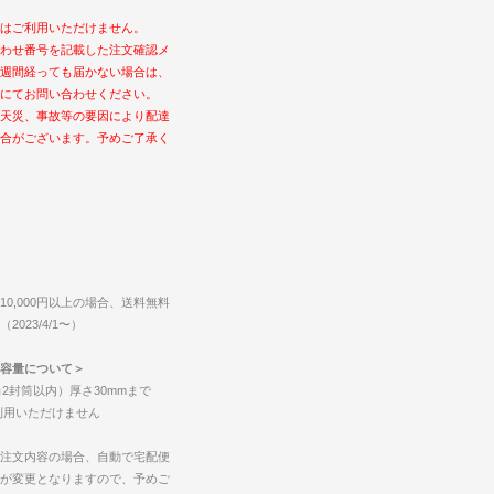
はご利用いただけません。
わせ番号を記載した注文確認メ
週間経っても届かない場合は、
にてお問い合わせください。
天災、事故等の要因により配達
合がございます。予めご了承く
0,000円以上の場合、送料無料
023/4/1〜）
容量について＞
2封筒以内）厚さ30mmまで
ご利用いただけません
注文内容の場合、自動で宅配便
が変更となりますので、予めご