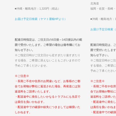
北海道
■沖縄・離島地方：1,320円（税込）
福岡・佐賀・長崎・
お届け予定日検索（ヤマト運輸HPより）
■沖縄・離島地方：1
お届け予定日検索（
配達日時指定は、ご注文日の5日後～14日後以内の範
囲で受付いたします。ご希望の場合は備考欄にてお
配達日時指定は、ご
知らせ下さい。
囲で受付いたします
※ご指定日時がご注文日から近すぎたり遠すぎたり
知らせ下さい。
する場合、ご希望に添えないこともございますので
※ご指定日時がご注
予めご了承くださいませ。
する場合、ご希望に
予めご了承ください
※ご注意※
・長期ご不在や住所のお間違いなど、お客様のご都
※ご注意※
合でお荷物が弊社に返送された場合、再発送には別
・長期ご不在や住所
途送料をご請求いたします。
合でお荷物が弊社に
・配送途中に発生したいかなるトラブルにも当店で
途送料をご請求いた
は責任を負いかねます。
・配送途中に発生し
・配送途中での破損や紛失につきましては補償いた
は責任を負いかねま
しかねます。
・配送途中での破損