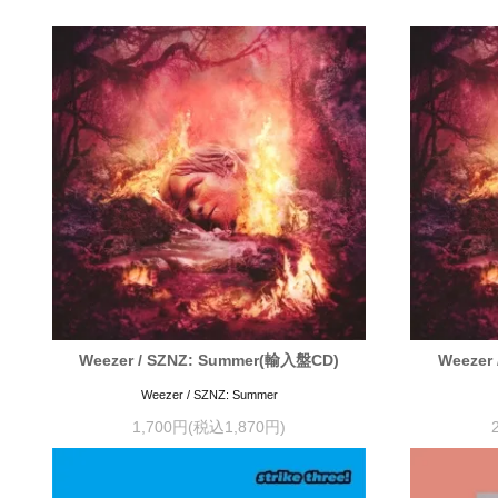
Weezer / SZNZ: Summer(輸入盤CD)
Weezer
Weezer / SZNZ: Summer
1,700円(税込1,870円)