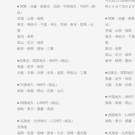
※お買上げ総額が税込
■ 関東・信越・南東北・北陸・中部地方：750円（税
料とさせて頂きます
込）
宮城・山形・福島
■ 関東・信越・南
東京・神奈川・千葉・埼玉・茨城・栃木・群馬・山
込）
梨
宮城・山形・福島
新潟・長野
東京・神奈川・千葉
富山・石川・福井
梨
岐阜・静岡・愛知・三重
新潟・長野
富山・石川・福井
■北東北・関西地方：860円（税込）
岐阜・静岡・愛知・
青森・岩手・秋田
大阪・京都・兵庫・奈良・滋賀・和歌山・三重
■北東北・関西地方
青森・岩手・秋田
■ 中国地方：980円（税込）
大阪・京都・兵庫・
鳥取・島根・岡山・広島・山口
■ 中国地方：980
■ 四国地方：1,080円（税込）
鳥取・島根・岡山・
徳島・香川・愛媛・高知
■ 四国地方：1,08
■ 北海道・九州地方：1,220円（税込）
徳島・香川・愛媛・
北海道
福岡・佐賀・長崎・熊本・大分・宮崎・鹿児島
■ 北海道・九州地方