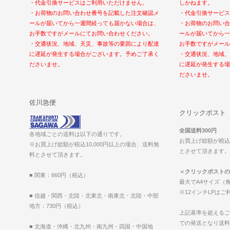
・代金引換サービスはご利用いただけません。
しかねます。
・お荷物のお問い合わせ番号を記載した注文確認メ
・代金引換サービス
ールが届いてから一週間経っても届かない場合は、
・お荷物のお問い合
お手数ですがメールにてお問い合わせください。
ールが届いてから一
・交通状況、地域、天災、事故等の要因により配達
お手数ですがメール
に遅延が発生する場合がございます。予めご了承く
・交通状況、地域、
ださいませ。
に遅延が発生する場
ださいませ。
佐川急便
クリックポスト
全国送料300円
各地域ごとの送料は以下の通りです。
お買上げ総額が税込1
※お買上げ総額が税込10,000円以上の場合、送料無
とさせて頂きます。（2
料とさせて頂きます。
＜クリックポストの
■ 関東：660円（税込）
最大でA4サイズ（角
※12インチLPは
■ 信越・関西・北陸・北東北・南東北・北陸・中部
地方：730円（税込）
上記基準を超えるご
での発送となり送料
■ 北海道・沖縄・北九州・南九州・四国・中国地