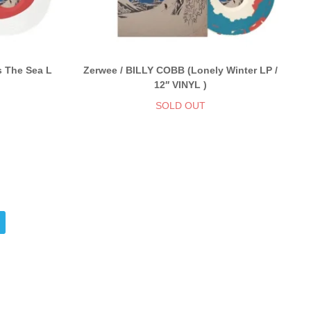
s The Sea L
Zerwee / BILLY COBB (Lonely Winter LP /
12′′ VINYL )
SOLD OUT