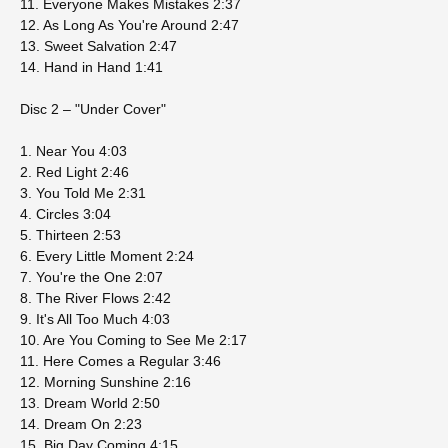
11. Everyone Makes Mistakes 2:37
12. As Long As You're Around 2:47
13. Sweet Salvation 2:47
14. Hand in Hand 1:41
Disc 2 – "Under Cover"
1. Near You 4:03
2. Red Light 2:46
3. You Told Me 2:31
4. Circles 3:04
5. Thirteen 2:53
6. Every Little Moment 2:24
7. You're the One 2:07
8. The River Flows 2:42
9. It's All Too Much 4:03
10. Are You Coming to See Me 2:17
11. Here Comes a Regular 3:46
12. Morning Sunshine 2:16
13. Dream World 2:50
14. Dream On 2:23
15. Big Day Coming 4:15