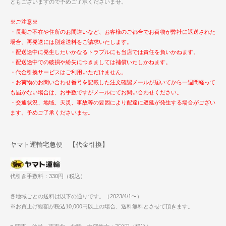
ともございますので予めご了承くださいませ。
※ご注意※
・長期ご不在や住所のお間違いなど、お客様のご都合でお荷物が弊社に返送された
場合、再発送には別途送料をご請求いたします。
・配送途中に発生したいかなるトラブルにも当店では責任を負いかねます。
・配送途中での破損や紛失につきましては補償いたしかねます。
・代金引換サービスはご利用いただけません。
・お荷物のお問い合わせ番号を記載した注文確認メールが届いてから一週間経って
も届かない場合は、お手数ですがメールにてお問い合わせください。
・交通状況、地域、天災、事故等の要因により配達に遅延が発生する場合がござい
ます。予めご了承くださいませ。
ヤマト運輸宅急便 【代金引換】
代引き手数料：330円（税込）
各地域ごとの送料は以下の通りです。（2023/4/1〜）
※お買上げ総額が税込10,000円以上の場合、送料無料とさせて頂きます。