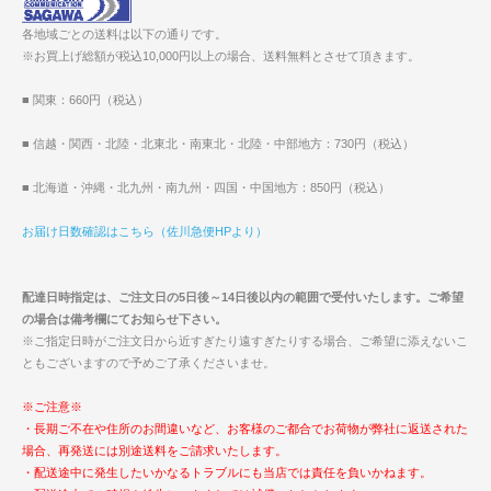
各地域ごとの送料は以下の通りです。
※お買上げ総額が税込10,000円以上の場合、送料無料とさせて頂きます。
■ 関東：660円（税込）
■ 信越・関西・北陸・北東北・南東北・北陸・中部地方：730円（税込）
■ 北海道・沖縄・北九州・南九州・四国・中国地方：850円（税込）
お届け日数確認はこちら（佐川急便HPより）
配達日時指定は、ご注文日の5日後～14日後以内の範囲で受付いたします。ご希望
の場合は備考欄にてお知らせ下さい。
※ご指定日時がご注文日から近すぎたり遠すぎたりする場合、ご希望に添えないこ
ともございますので予めご了承くださいませ。
※ご注意※
・長期ご不在や住所のお間違いなど、お客様のご都合でお荷物が弊社に返送された
場合、再発送には別途送料をご請求いたします。
・配送途中に発生したいかなるトラブルにも当店では責任を負いかねます。