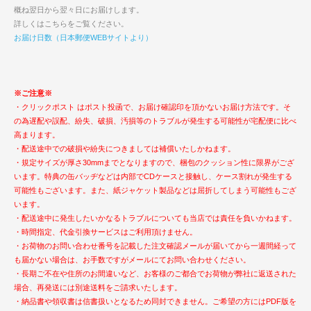
概ね翌日から翌々日にお届けします。
詳しくはこちらをご覧ください。
お届け日数（日本郵便WEBサイトより）
※ご注意※
・クリックポスト はポスト投函で、お届け確認印を頂かないお届け方法です。そ
の為遅配や誤配、紛失、破損、汚損等のトラブルが発生する可能性が宅配便に比べ
高まります。
・配送途中での破損や紛失につきましては補償いたしかねます。
・規定サイズが厚さ30mmまでとなりますので、梱包のクッション性に限界がござ
います。特典の缶バッヂなどは内部でCDケースと接触し、ケース割れが発生する
可能性もございます。また、紙ジャケット製品などは屈折してしまう可能性もござ
います。
・配送途中に発生したいかなるトラブルについても当店では責任を負いかねます。
・時間指定、代金引換サービスはご利用頂けません。
・お荷物のお問い合わせ番号を記載した注文確認メールが届いてから一週間経って
も届かない場合は、お手数ですがメールにてお問い合わせください。
・長期ご不在や住所のお間違いなど、お客様のご都合でお荷物が弊社に返送された
場合、再発送には別途送料をご請求いたします。
・納品書や領収書は信書扱いとなるため同封できません。ご希望の方にはPDF版を