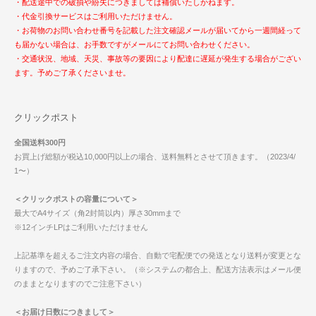
・配送途中での破損や紛失につきましては補償いたしかねます。
・代金引換サービスはご利用いただけません。
・お荷物のお問い合わせ番号を記載した注文確認メールが届いてから一週間経って
も届かない場合は、お手数ですがメールにてお問い合わせください。
・交通状況、地域、天災、事故等の要因により配達に遅延が発生する場合がござい
ます。予めご了承くださいませ。
クリックポスト
全国送料300円
お買上げ総額が税込10,000円以上の場合、送料無料とさせて頂きます。（2023/4/
1〜）
＜クリックポストの容量について＞
最大でA4サイズ（角2封筒以内）厚さ30mmまで
※12インチLPはご利用いただけません
上記基準を超えるご注文内容の場合、自動で宅配便での発送となり送料が変更とな
りますので、予めご了承下さい。（※システムの都合上、配送方法表示はメール便
のままとなりますのでご注意下さい）
＜お届け日数につきまして＞