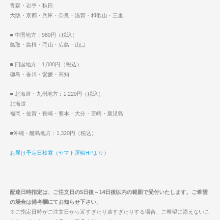
青森・岩手・秋田
大阪・京都・兵庫・奈良・滋賀・和歌山・三重
■ 中国地方：980円（税込）
鳥取・島根・岡山・広島・山口
■ 四国地方：1,080円（税込）
徳島・香川・愛媛・高知
■ 北海道・九州地方：1,220円（税込）
北海道
福岡・佐賀・長崎・熊本・大分・宮崎・鹿児島
■沖縄・離島地方：1,320円（税込）
お届け予定日検索（ヤマト運輸HPより）
配達日時指定は、ご注文日の5日後～14日後以内の範囲で受付いたします。ご希望
の場合は備考欄にてお知らせ下さい。
※ご指定日時がご注文日から近すぎたり遠すぎたりする場合、ご希望に添えないこ