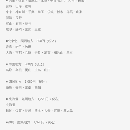
■ 関東・信越・南東北・北陸・中部地方：750円（税込）
宮城・山形・福島
東京・神奈川・千葉・埼玉・茨城・栃木・群馬・山梨
新潟・長野
富山・石川・福井
岐阜・静岡・愛知・三重
■北東北・関西地方：860円（税込）
青森・岩手・秋田
大阪・京都・兵庫・奈良・滋賀・和歌山・三重
■ 中国地方：980円（税込）
鳥取・島根・岡山・広島・山口
■ 四国地方：1,080円（税込）
徳島・香川・愛媛・高知
■ 北海道・九州地方：1,220円（税込）
北海道
福岡・佐賀・長崎・熊本・大分・宮崎・鹿児島
■沖縄・離島地方：1,320円（税込）