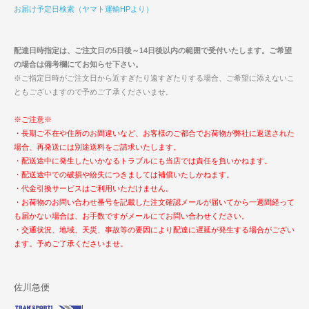
お届け予定日検索（ヤマト運輸HPより）
配達日時指定は、ご注文日の5日後～14日後以内の範囲で受付いたします。ご希望
の場合は備考欄にてお知らせ下さい。
※ご指定日時がご注文日から近すぎたり遠すぎたりする場合、ご希望に添えないこ
ともございますので予めご了承くださいませ。
※ご注意※
・長期ご不在や住所のお間違いなど、お客様のご都合でお荷物が弊社に返送された
場合、再発送には別途送料をご請求いたします。
・配送途中に発生したいかなるトラブルにも当店では責任を負いかねます。
・配送途中での破損や紛失につきましては補償いたしかねます。
・代金引換サービスはご利用いただけません。
・お荷物のお問い合わせ番号を記載した注文確認メールが届いてから一週間経って
も届かない場合は、お手数ですがメールにてお問い合わせください。
・交通状況、地域、天災、事故等の要因により配達に遅延が発生する場合がござい
ます。予めご了承くださいませ。
佐川急便