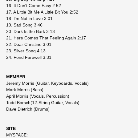
16. It Don't Come Easy 2:52
17. A Little Bit Me A Little Bit You 2:52
18. I'm Not in Love 3:01
19. Sad Song 3:46
20. Dark Is the Bark 3:13
21. Here Comes That Feeling Again 2:17
22. Dear Christine 3:01
23. Silver Song 4:13
24. Fond Farewell 3:31
MEMBER
Jeremy Morris (Guitar, Keyboards, Vocals)
Mark Morris (Bass)
April Morris (Vocals, Percussion)
Todd Borsch(12-String Guitar, Vocals)
Dave Dietrich (Drums)
SITE
MYSPACE: