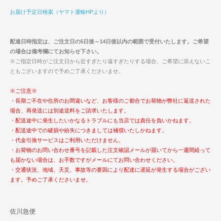
お届け予定日検索（ヤマト運輸HPより）
配達日時指定は、ご注文日の5日後～14日後以内の範囲で受付いたします。ご希望
の場合は備考欄にてお知らせ下さい。
※ご指定日時がご注文日から近すぎたり遠すぎたりする場合、ご希望に添えないこ
ともございますので予めご了承くださいませ。
※ご注意※
・長期ご不在や住所のお間違いなど、お客様のご都合でお荷物が弊社に返送された
場合、再発送には別途送料をご請求いたします。
・配送途中に発生したいかなるトラブルにも当店では責任を負いかねます。
・配送途中での破損や紛失につきましては補償いたしかねます。
・代金引換サービスはご利用いただけません。
・お荷物のお問い合わせ番号を記載した注文確認メールが届いてから一週間経って
も届かない場合は、お手数ですがメールにてお問い合わせください。
・交通状況、地域、天災、事故等の要因により配達に遅延が発生する場合がござい
ます。予めご了承くださいませ。
佐川急便