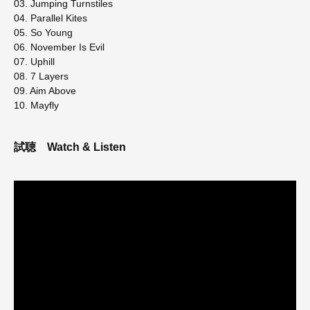
03. Jumping Turnstiles
04. Parallel Kites
05. So Young
06. November Is Evil
07. Uphill
08. 7 Layers
09. Aim Above
10. Mayfly
試聴
Watch & Listen