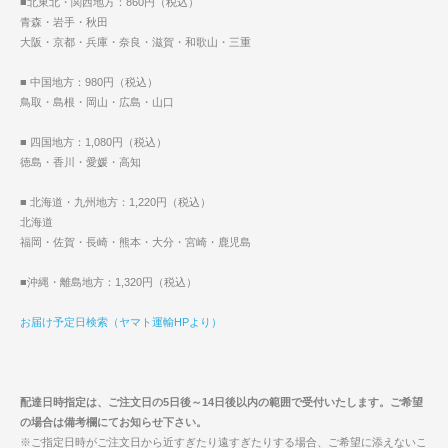
■北東北・関西地方：860円（税込）
青森・岩手・秋田
大阪・京都・兵庫・奈良・滋賀・和歌山・三重
■ 中国地方：980円（税込）
鳥取・島根・岡山・広島・山口
■ 四国地方：1,080円（税込）
徳島・香川・愛媛・高知
■ 北海道・九州地方：1,220円（税込）
北海道
福岡・佐賀・長崎・熊本・大分・宮崎・鹿児島
■沖縄・離島地方：1,320円（税込）
お届け予定日検索（ヤマト運輸HPより）
配達日時指定は、ご注文日の5日後～14日後以内の範囲で受付いたします。ご希望
の場合は備考欄にてお知らせ下さい。
※ご指定日時がご注文日から近すぎたり遠すぎたりする場合、ご希望に添えないこ