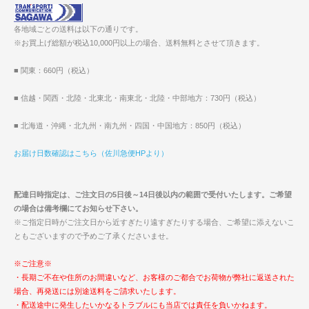
各地域ごとの送料は以下の通りです。
※お買上げ総額が税込10,000円以上の場合、送料無料とさせて頂きます。
■ 関東：660円（税込）
■ 信越・関西・北陸・北東北・南東北・北陸・中部地方：730円（税込）
■ 北海道・沖縄・北九州・南九州・四国・中国地方：850円（税込）
お届け日数確認はこちら（佐川急便HPより）
配達日時指定は、ご注文日の5日後～14日後以内の範囲で受付いたします。ご希望
の場合は備考欄にてお知らせ下さい。
※ご指定日時がご注文日から近すぎたり遠すぎたりする場合、ご希望に添えないこ
ともございますので予めご了承くださいませ。
※ご注意※
・長期ご不在や住所のお間違いなど、お客様のご都合でお荷物が弊社に返送された
場合、再発送には別途送料をご請求いたします。
・配送途中に発生したいかなるトラブルにも当店では責任を負いかねます。