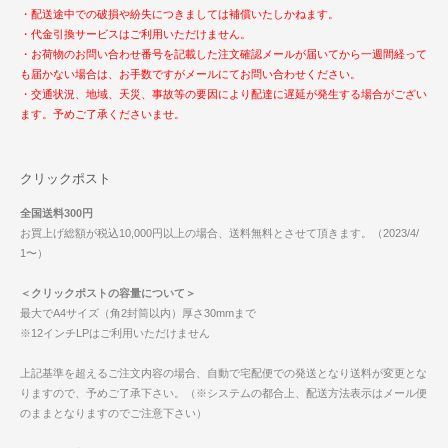
・配送途中での破損や紛失につきましては補償いたしかねます。
・代金引換サービスはご利用いただけません。
・お荷物のお問い合わせ番号を記載した注文確認メールが届いてから一週間経って
も届かない場合は、お手数ですがメールにてお問い合わせください。
・交通状況、地域、天災、事故等の要因により配達に遅延が発生する場合がござい
ます。予めご了承くださいませ。
クリックポスト
全国送料300円
お買上げ総額が税込10,000円以上の場合、送料無料とさせて頂きます。（2023/4/
1〜）
＜クリックポストの容量について＞
最大でA4サイズ（角2封筒以内）厚さ30mmまで
※12インチLPはご利用いただけません
上記基準を超えるご注文内容の場合、自動で宅配便での発送となり送料が変更とな
りますので、予めご了承下さい。（※システムの都合上、配送方法表示はメール便
のままとなりますのでご注意下さい）