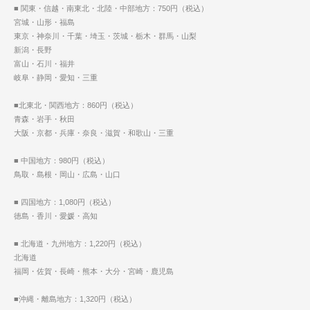
■ 関東・信越・南東北・北陸・中部地方：750円（税込）
宮城・山形・福島
東京・神奈川・千葉・埼玉・茨城・栃木・群馬・山梨
新潟・長野
富山・石川・福井
岐阜・静岡・愛知・三重
■北東北・関西地方：860円（税込）
青森・岩手・秋田
大阪・京都・兵庫・奈良・滋賀・和歌山・三重
■ 中国地方：980円（税込）
鳥取・島根・岡山・広島・山口
■ 四国地方：1,080円（税込）
徳島・香川・愛媛・高知
■ 北海道・九州地方：1,220円（税込）
北海道
福岡・佐賀・長崎・熊本・大分・宮崎・鹿児島
■沖縄・離島地方：1,320円（税込）