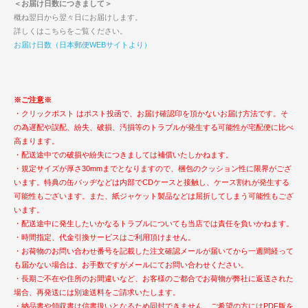
＜お届け日数につきまして＞
概ね翌日から翌々日にお届けします。
詳しくはこちらをご覧ください。
お届け日数（日本郵便WEBサイトより）
※ご注意※
・クリックポスト はポスト投函で、お届け確認印を頂かないお届け方法です。そ
の為遅配や誤配、紛失、破損、汚損等のトラブルが発生する可能性が宅配便に比べ
高まります。
・配送途中での破損や紛失につきましては補償いたしかねます。
・規定サイズが厚さ30mmまでとなりますので、梱包のクッション性に限界がござ
います。特典の缶バッヂなどは内部でCDケースと接触し、ケース割れが発生する
可能性もございます。また、紙ジャケット製品などは屈折してしまう可能性もござ
います。
・配送途中に発生したいかなるトラブルについても当店では責任を負いかねます。
・時間指定、代金引換サービスはご利用頂けません。
・お荷物のお問い合わせ番号を記載した注文確認メールが届いてから一週間経って
も届かない場合は、お手数ですがメールにてお問い合わせください。
・長期ご不在や住所のお間違いなど、お客様のご都合でお荷物が弊社に返送された
場合、再発送には別途送料をご請求いたします。
・納品書や領収書は信書扱いとなるため同封できません。ご希望の方にはPDF版を