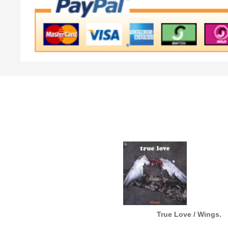
ille / Let's Go! The Best Of..
True Love / Wings.