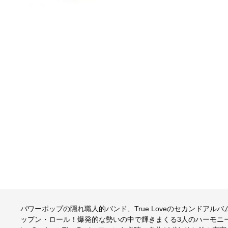
パワーポップの隠れ職人的バンド、True Loveのセカンドア
ップン・ロール！爆発的な勢いの中で輝きまくる3人のハーモニー、そしてな