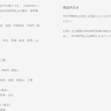
下の通りです。（2023/4/1〜）
商品代引き
10,000円以上の場合、送料無
。
代引手数料はお客さま負担となります
ださい。
東北・北陸・中部地方：750円（税
お買い上げ総額が30,000円未満の場合3
込）、30,000円以上は無料とさせて
・埼玉・茨城・栃木・群馬・山
三重
：860円（税込）
奈良・滋賀・和歌山・三重
円（税込）
広島・山口
0円（税込）
高知