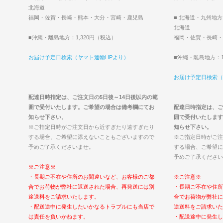
北海道
福岡・佐賀・長崎・熊本・大分・宮崎・鹿児島
■ 北海道・九州地方
北海道
■沖縄・離島地方：1,320円（税込）
福岡・佐賀・長崎・
お届け予定日検索（ヤマト運輸HPより）
■沖縄・離島地方：1
お届け予定日検索（
配達日時指定は、ご注文日の5日後～14日後以内の範
囲で受付いたします。ご希望の場合は備考欄にてお
配達日時指定は、ご
知らせ下さい。
囲で受付いたします
※ご指定日時がご注文日から近すぎたり遠すぎたり
知らせ下さい。
する場合、ご希望に添えないこともございますので
※ご指定日時がご注
予めご了承くださいませ。
する場合、ご希望に
予めご了承ください
※ご注意※
・長期ご不在や住所のお間違いなど、お客様のご都
※ご注意※
合でお荷物が弊社に返送された場合、再発送には別
・長期ご不在や住所
途送料をご請求いたします。
合でお荷物が弊社に
・配送途中に発生したいかなるトラブルにも当店で
途送料をご請求いた
は責任を負いかねます。
・配送途中に発生し