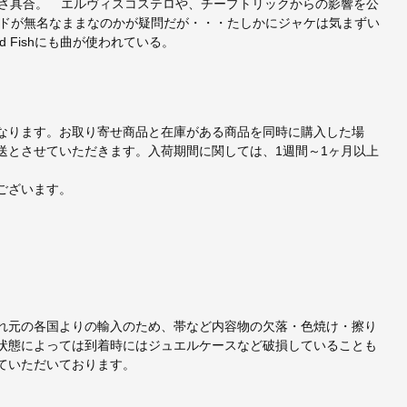
並ぶ充実さ具合。 エルヴィスコステロや、チープトリックからの影響を公
ドが無名なままなのかが疑問だが・・・たしかにジャケは気まずい
 Reed Fishにも曲が使われている。
なります。お取り寄せ商品と在庫がある商品を同時に購入した場
送とさせていただきます。入荷期間に関しては、1週間～1ヶ月以上
ございます。
れ元の各国よりの輸入のため、帯など内容物の欠落・色焼け・擦り
状態によっては到着時にはジュエルケースなど破損していることも
ていただいております。