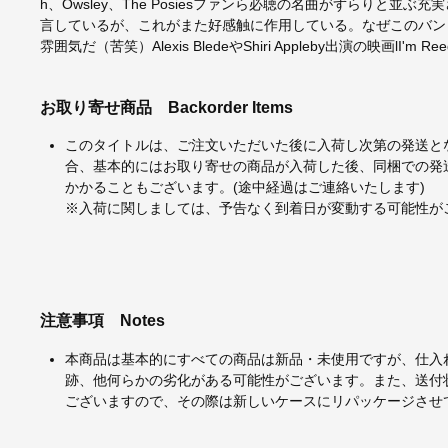
h、Owsley、The Posiesファンら必聴の名曲がずらりと
言しているが、これがまた好感触に作用している。なぜこのバン
雰囲気だ（苦笑）Alexis BledeやShiri Appleby出演の映画lI'm
お取り寄せ商品
Backorder Items
このタイトルは、ご注文いただいた後に入荷し次第の発送と
合、基本的にはお取り寄せの商品が入荷した後、同梱での発
かかることもございます。(途中経過はご連絡いたします)
※入荷に関しましては、予告なく到着日が変動する可能性が
注意事項
Notes
本商品は基本的にすべての商品は新品・未使用ですが、仕入
跡、他何らかの劣化がある可能性がございます。また、送付
ございますので、その際は新しいケースにリパッケージさせ