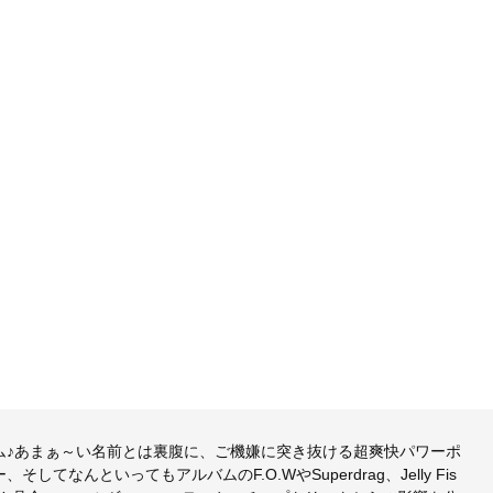
ルバム♪あまぁ～い名前とは裏腹に、ご機嫌に突き抜ける超爽快パワーポ
んといってもアルバムのF.O.WやSuperdrag、Jelly Fis