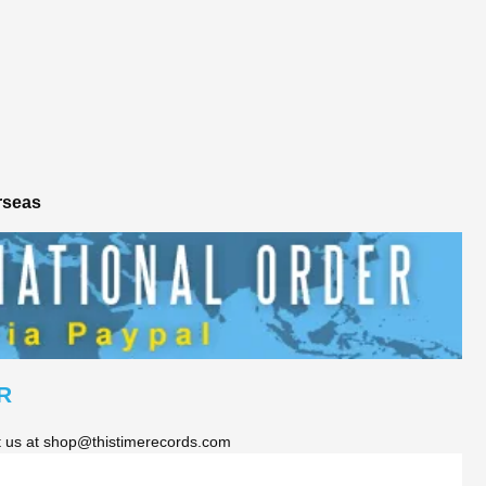
rseas
R
ct us at shop@thistimerecords.com