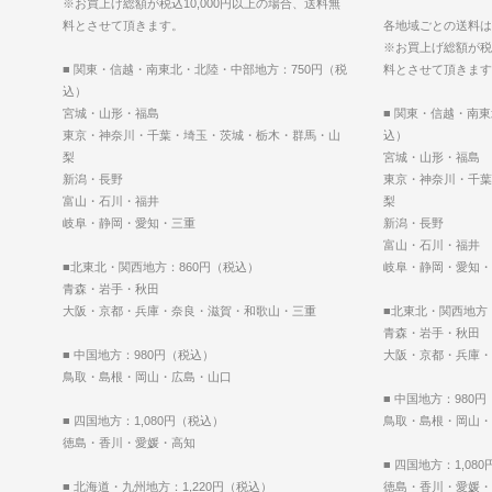
※お買上げ総額が税込10,000円以上の場合、送料無
料とさせて頂きます。
各地域ごとの送料は以
※お買上げ総額が税込
■ 関東・信越・南東北・北陸・中部地方：750円（税
料とさせて頂きます
込）
宮城・山形・福島
■ 関東・信越・南
東京・神奈川・千葉・埼玉・茨城・栃木・群馬・山
込）
梨
宮城・山形・福島
新潟・長野
東京・神奈川・千葉
富山・石川・福井
梨
岐阜・静岡・愛知・三重
新潟・長野
富山・石川・福井
■北東北・関西地方：860円（税込）
岐阜・静岡・愛知・
青森・岩手・秋田
大阪・京都・兵庫・奈良・滋賀・和歌山・三重
■北東北・関西地方
青森・岩手・秋田
■ 中国地方：980円（税込）
大阪・京都・兵庫・
鳥取・島根・岡山・広島・山口
■ 中国地方：980
■ 四国地方：1,080円（税込）
鳥取・島根・岡山・
徳島・香川・愛媛・高知
■ 四国地方：1,08
■ 北海道・九州地方：1,220円（税込）
徳島・香川・愛媛・