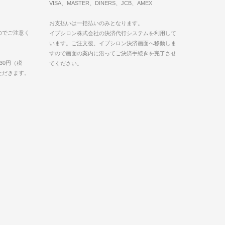
VISA、MASTER、DINERS、JCB、AMEX
お支払いは一括払いのみとなります。
のでご注意く
イプシロン株式会社の決済代行システムを利用して
います。ご注文後、イプシロン決済画面へ移動しま
すので画面の案内に沿ってご決済手続きを完了させ
30円（税
てください。
いただきます。