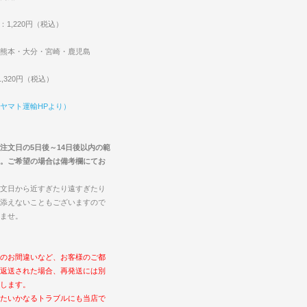
：1,220円（税込）
熊本・大分・宮崎・鹿児島
,320円（税込）
ヤマト運輸HPより）
注文日の5日後～14日後以内の範
。ご希望の場合は備考欄にてお
文日から近すぎたり遠すぎたり
添えないこともございますので
ませ。
のお間違いなど、お客様のご都
返送された場合、再発送には別
します。
たいかなるトラブルにも当店で