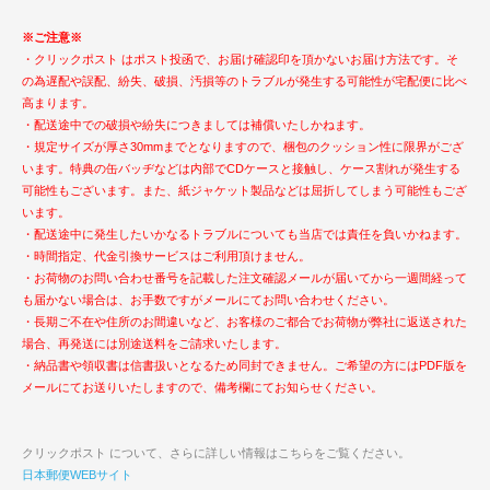
※ご注意※
・クリックポスト はポスト投函で、お届け確認印を頂かないお届け方法です。そ
の為遅配や誤配、紛失、破損、汚損等のトラブルが発生する可能性が宅配便に比べ
高まります。
・配送途中での破損や紛失につきましては補償いたしかねます。
・規定サイズが厚さ30mmまでとなりますので、梱包のクッション性に限界がござ
います。特典の缶バッヂなどは内部でCDケースと接触し、ケース割れが発生する
可能性もございます。また、紙ジャケット製品などは屈折してしまう可能性もござ
います。
・配送途中に発生したいかなるトラブルについても当店では責任を負いかねます。
・時間指定、代金引換サービスはご利用頂けません。
・お荷物のお問い合わせ番号を記載した注文確認メールが届いてから一週間経って
も届かない場合は、お手数ですがメールにてお問い合わせください。
・長期ご不在や住所のお間違いなど、お客様のご都合でお荷物が弊社に返送された
場合、再発送には別途送料をご請求いたします。
・納品書や領収書は信書扱いとなるため同封できません。ご希望の方にはPDF版を
メールにてお送りいたしますので、備考欄にてお知らせください。
クリックポスト について、さらに詳しい情報はこちらをご覧ください。
日本郵便WEBサイト