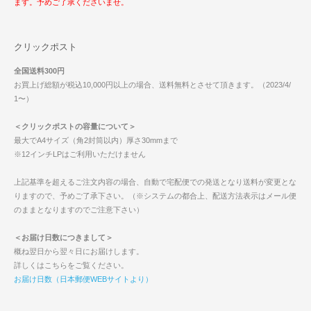
ます。予めご了承くださいませ。
クリックポスト
全国送料300円
お買上げ総額が税込10,000円以上の場合、送料無料とさせて頂きます。（2023/4/
1〜）
＜クリックポストの容量について＞
最大でA4サイズ（角2封筒以内）厚さ30mmまで
※12インチLPはご利用いただけません
上記基準を超えるご注文内容の場合、自動で宅配便での発送となり送料が変更とな
りますので、予めご了承下さい。（※システムの都合上、配送方法表示はメール便
のままとなりますのでご注意下さい）
＜お届け日数につきまして＞
概ね翌日から翌々日にお届けします。
詳しくはこちらをご覧ください。
お届け日数（日本郵便WEBサイトより）