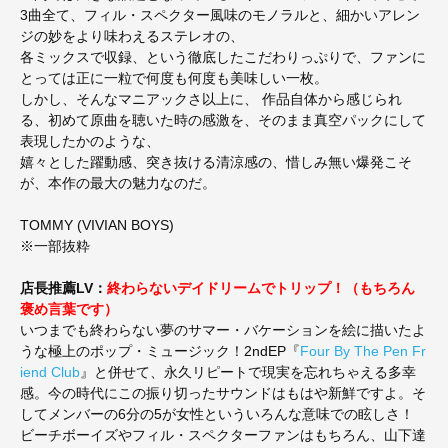
3曲全て、フィル・スペクター風味のモノラルと、細かいアレン
ジの妙をより味わえるステレオの、
各ミックスで収録、という徹底したこだわりっぷりで、ファンに
とっては正に一粒で何度も何度も美味しい一枚。
しかし、そんなマニアックさ以上に、 作品自体から感じられ
る、初めて原曲を聴いた時の感激を、そのまま真空パックにして
表現したかのような、
嬉々とした躍動感、突き抜ける清涼感の、惜しみ無い爆発こそ
が、本作の最大の魅力なのだ。
TOMMY (VIVIAN BOYS)
※一部抜粋
店長推薦LV：
終わらないデイドリームでトリップ！（もちろん
褒め言葉です）
いつまでも終わらない夢のサマー・バケーションを絵に描いたよ
うな極上のポップ・ミュージック！2ndEP『
Four By The Pen Fr
iend Club
』と併せて、永久リピートで現実を忘れちゃえる多幸
感。今の時代にこの振り切ったサウンドはもはや新鮮ですよ。そ
してメンバーの6分の5が女性といういろんな意味での眩しさ！
ビーチボーイズやフィル・スペクターファンはもちろん、山下達