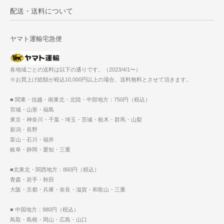
配送・送料について
ヤマト運輸宅急便
各地域ごとの送料は以下の通りです。（2023/4/1〜）
※お買上げ総額が税込10,000円以上の場合、送料無料とさせて頂きます。
■ 関東・信越・南東北・北陸・中部地方：750円（税込）
宮城・山形・福島
東京・神奈川・千葉・埼玉・茨城・栃木・群馬・山梨
新潟・長野
富山・石川・福井
岐阜・静岡・愛知・三重
■北東北・関西地方：860円（税込）
青森・岩手・秋田
大阪・京都・兵庫・奈良・滋賀・和歌山・三重
■ 中国地方：980円（税込）
鳥取・島根・岡山・広島・山口