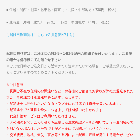
■ 信越・関西・北陸・北東北・南東北・北陸・中部地方：730円（税込）
■ 北海道・沖縄・北九州・南九州・四国・中国地方：850円（税込）
お届け日数確認はこちら（佐川急便HPより）
配達日時指定は、ご注文日の5日後～14日後以内の範囲で受付いたします。ご希望
の場合は備考欄にてお知らせ下さい。
※ご指定日時がご注文日から近すぎたり遠すぎたりする場合、ご希望に添えないこ
ともございますので予めご了承くださいませ。
※ご注意※
・長期ご不在や住所のお間違いなど、お客様のご都合でお荷物が弊社に返送された
場合、再発送には別途送料をご請求いたします。
・配送途中に発生したいかなるトラブルにも当店では責任を負いかねます。
・配送途中での破損や紛失につきましては補償いたしかねます。
・代金引換サービスはご利用いただけません。
・お荷物のお問い合わせ番号を記載した注文確認メールが届いてから一週間経って
も届かない場合は、お手数ですがメールにてお問い合わせください。
・交通状況、地域、天災、事故等の要因により配達に遅延が発生する場合がござい