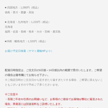
■ 四国地方：1,080円（税込）
徳島・香川・愛媛・高知
■ 北海道・九州地方：1,220円（税込）
北海道
福岡・佐賀・長崎・熊本・大分・宮崎・鹿児島
■沖縄・離島地方：1,320円（税込）
お届け予定日検索（ヤマト運輸HPより）
配達日時指定は、ご注文日の5日後～14日後以内の範囲で受付いたします。ご希望
の場合は備考欄にてお知らせ下さい。
※ご指定日時がご注文日から近すぎたり遠すぎたりする場合、ご希望に添えないこ
ともございますので予めご了承くださいませ。
※ご注意※
・長期ご不在や住所のお間違いなど、お客様のご都合でお荷物が弊社に返送された
場合、再発送には別途送料をご請求いたします。