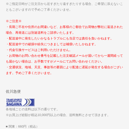
※ご指定日時がご注文日から近すぎたり遠すぎたりする場合、ご希望に添えないこ
ともございますので予めご了承くださいませ。
※ご注意※
・長期ご不在や住所のお間違いなど、お客様のご都合でお荷物が弊社に返送された
場合、再発送には別途送料をご請求いたします。
・配送途中に発生したいかなるトラブルにも当店では責任を負いかねます。
・配送途中での破損や紛失につきましては補償いたしかねます。
・代金引換サービスはご利用いただけません。
・お荷物のお問い合わせ番号を記載した注文確認メールが届いてから一週間経って
も届かない場合は、お手数ですがメールにてお問い合わせください。
・交通状況、地域、天災、事故等の要因により配達に遅延が発生する場合がござい
ます。予めご了承くださいませ。
佐川急便
各地域ごとの送料は以下の通りです。
※お買上げ総額が税込10,000円以上の場合、送料無料とさせて頂きます。
■ 関東：660円（税込）