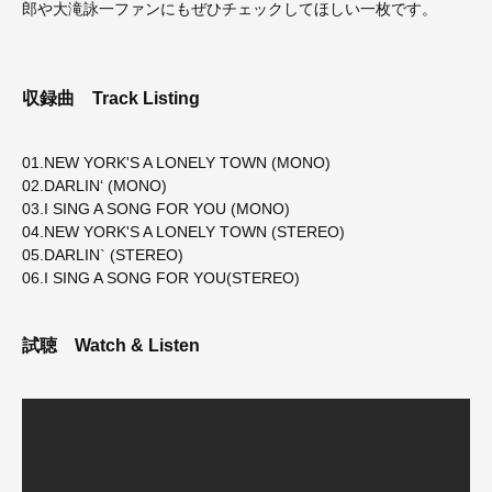
郎や大滝詠一ファンにもぜひチェックしてほしい一枚です。
収録曲
Track Listing
01.NEW YORK'S A LONELY TOWN (MONO)
02.DARLIN‘ (MONO)
03.I SING A SONG FOR YOU (MONO)
04.NEW YORK'S A LONELY TOWN (STEREO)
05.DARLIN` (STEREO)
06.I SING A SONG FOR YOU(STEREO)
試聴
Watch & Listen