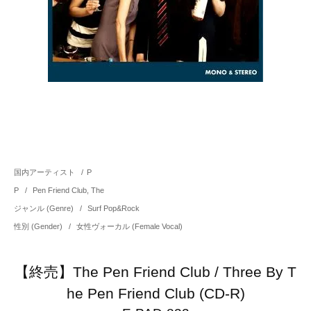
国内アーティスト
/
P
P
/
Pen Friend Club, The
ジャンル (Genre)
/
Surf Pop&Rock
性別 (Gender)
/
女性ヴォーカル (Female Vocal)
【終売】The Pen Friend Club / Three By T
he Pen Friend Club (CD-R)