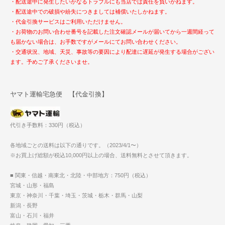
・配送途中に発生したいかなるトラブルにも当店では責任を負いかねます。
・配送途中での破損や紛失につきましては補償いたしかねます。
・代金引換サービスはご利用いただけません。
・お荷物のお問い合わせ番号を記載した注文確認メールが届いてから一週間経って
も届かない場合は、お手数ですがメールにてお問い合わせください。
・交通状況、地域、天災、事故等の要因により配達に遅延が発生する場合がござい
ます。予めご了承くださいませ。
ヤマト運輸宅急便 【代金引換】
代引き手数料：330円（税込）
各地域ごとの送料は以下の通りです。（2023/4/1〜）
※お買上げ総額が税込10,000円以上の場合、送料無料とさせて頂きます。
■ 関東・信越・南東北・北陸・中部地方：750円（税込）
宮城・山形・福島
東京・神奈川・千葉・埼玉・茨城・栃木・群馬・山梨
新潟・長野
富山・石川・福井