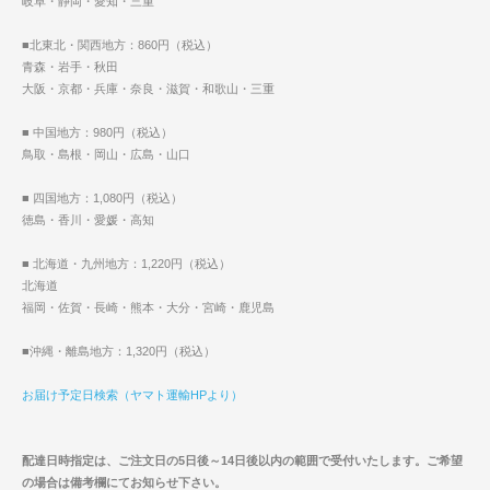
岐阜・静岡・愛知・三重
■北東北・関西地方：860円（税込）
青森・岩手・秋田
大阪・京都・兵庫・奈良・滋賀・和歌山・三重
■ 中国地方：980円（税込）
鳥取・島根・岡山・広島・山口
■ 四国地方：1,080円（税込）
徳島・香川・愛媛・高知
■ 北海道・九州地方：1,220円（税込）
北海道
福岡・佐賀・長崎・熊本・大分・宮崎・鹿児島
■沖縄・離島地方：1,320円（税込）
お届け予定日検索（ヤマト運輸HPより）
配達日時指定は、ご注文日の5日後～14日後以内の範囲で受付いたします。ご希望
の場合は備考欄にてお知らせ下さい。