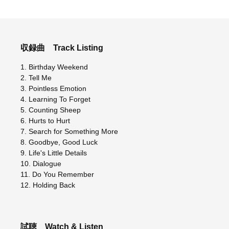
収録曲
Track Listing
1. Birthday Weekend
2. Tell Me
3. Pointless Emotion
4. Learning To Forget
5. Counting Sheep
6. Hurts to Hurt
7. Search for Something More
8. Goodbye, Good Luck
9. Life's Little Details
10. Dialogue
11. Do You Remember
12. Holding Back
試聴
Watch & Listen