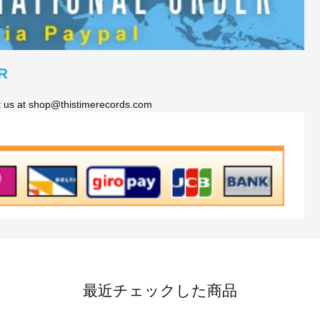
R
ct us at shop@thistimerecords.com
最近チェックした商品