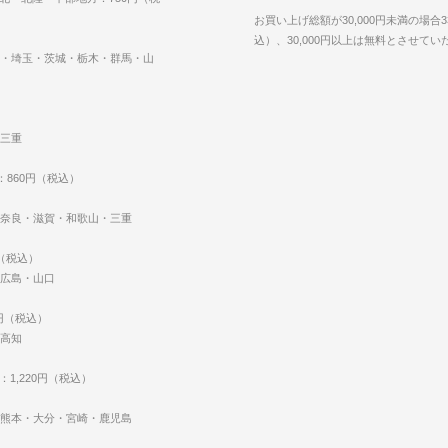
お買い上げ総額が30,000円未満の場合3
込）、30,000円以上は無料とさせて
・埼玉・茨城・栃木・群馬・山
三重
：860円（税込）
奈良・滋賀・和歌山・三重
円（税込）
広島・山口
0円（税込）
高知
：1,220円（税込）
熊本・大分・宮崎・鹿児島