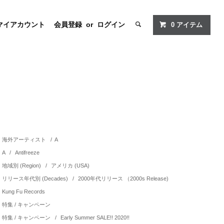
マイアカウント
会員登録
or
ログイン
0
アイテム
海外アーティスト
/
A
A
/
Antifreeze
地域別 (Region)
/
アメリカ (USA)
リリース年代別 (Decades)
/
2000年代リリース （2000s Release)
Kung Fu Records
特集 / キャンペーン
特集 / キャンペーン
/
Early Summer SALE!! 2020!!