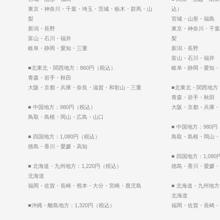
東京・神奈川・千葉・埼玉・茨城・栃木・群馬・山
込）
梨
宮城・山形・福島
新潟・長野
東京・神奈川・千葉
富山・石川・福井
梨
岐阜・静岡・愛知・三重
新潟・長野
富山・石川・福井
■北東北・関西地方：860円（税込）
岐阜・静岡・愛知・
青森・岩手・秋田
大阪・京都・兵庫・奈良・滋賀・和歌山・三重
■北東北・関西地方
青森・岩手・秋田
■ 中国地方：980円（税込）
大阪・京都・兵庫・
鳥取・島根・岡山・広島・山口
■ 中国地方：980
■ 四国地方：1,080円（税込）
鳥取・島根・岡山・
徳島・香川・愛媛・高知
■ 四国地方：1,08
■ 北海道・九州地方：1,220円（税込）
徳島・香川・愛媛・
北海道
福岡・佐賀・長崎・熊本・大分・宮崎・鹿児島
■ 北海道・九州地方
北海道
■沖縄・離島地方：1,320円（税込）
福岡・佐賀・長崎・