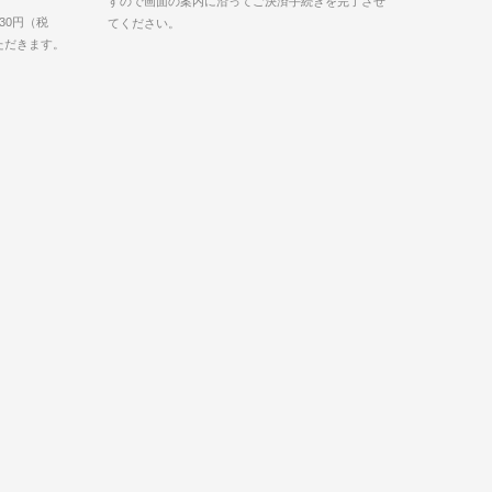
すので画面の案内に沿ってご決済手続きを完了させ
30円（税
てください。
いただきます。