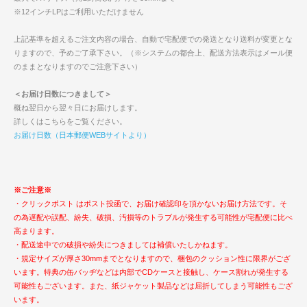
※12インチLPはご利用いただけません
上記基準を超えるご注文内容の場合、自動で宅配便での発送となり送料が変更とな
りますので、予めご了承下さい。（※システムの都合上、配送方法表示はメール便
のままとなりますのでご注意下さい）
＜お届け日数につきまして＞
概ね翌日から翌々日にお届けします。
詳しくはこちらをご覧ください。
お届け日数（日本郵便WEBサイトより）
※ご注意※
・クリックポスト はポスト投函で、お届け確認印を頂かないお届け方法です。そ
の為遅配や誤配、紛失、破損、汚損等のトラブルが発生する可能性が宅配便に比べ
高まります。
・配送途中での破損や紛失につきましては補償いたしかねます。
・規定サイズが厚さ30mmまでとなりますので、梱包のクッション性に限界がござ
います。特典の缶バッヂなどは内部でCDケースと接触し、ケース割れが発生する
可能性もございます。また、紙ジャケット製品などは屈折してしまう可能性もござ
います。