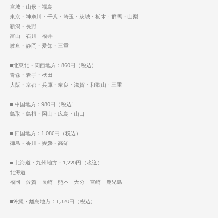
宮城・山形・福島
東京・神奈川・千葉・埼玉・茨城・栃木・群馬・山梨
新潟・長野
富山・石川・福井
岐阜・静岡・愛知・三重
■北東北・関西地方：860円（税込）
青森・岩手・秋田
大阪・京都・兵庫・奈良・滋賀・和歌山・三重
■ 中国地方：980円（税込）
鳥取・島根・岡山・広島・山口
■ 四国地方：1,080円（税込）
徳島・香川・愛媛・高知
■ 北海道・九州地方：1,220円（税込）
北海道
福岡・佐賀・長崎・熊本・大分・宮崎・鹿児島
■沖縄・離島地方：1,320円（税込）