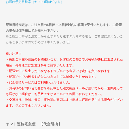
お届け予定日検索（ヤマト運輸HPより）
配達日時指定は、ご注文日の5日後～14日後以内の範囲で受付いたします。ご希望
の場合は備考欄にてお知らせ下さい。
※ご指定日時がご注文日から近すぎたり遠すぎたりする場合、ご希望に添えないこ
ともございますので予めご了承くださいませ。
※ご注意※
・長期ご不在や住所のお間違いなど、お客様のご都合でお荷物が弊社に返送された
場合、再発送には別途送料をご請求いたします。
・配送途中に発生したいかなるトラブルにも当店では責任を負いかねます。
・配送途中での破損や紛失につきましては補償いたしかねます。
・代金引換サービスはご利用いただけません。
・お荷物のお問い合わせ番号を記載した注文確認メールが届いてから一週間経って
も届かない場合は、お手数ですがメールにてお問い合わせください。
・交通状況、地域、天災、事故等の要因により配達に遅延が発生する場合がござい
ます。予めご了承くださいませ。
ヤマト運輸宅急便 【代金引換】