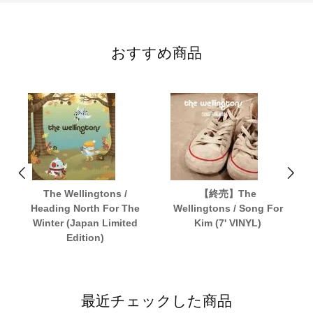
おすすめ商品
The Wellingtons /
【終売】The
Heading North For The
Wellingtons / Song For
Winter (Japan Limited
Kim (7' VINYL)
Edition)
最近チェックした商品