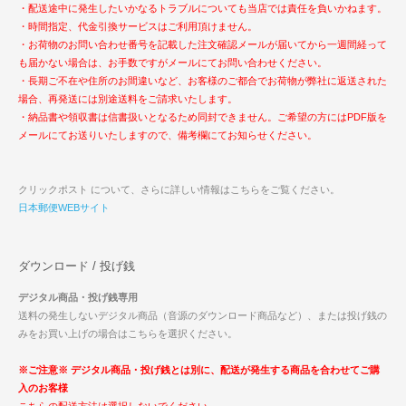
・配送途中に発生したいかなるトラブルについても当店では責任を負いかねます。
・時間指定、代金引換サービスはご利用頂けません。
・お荷物のお問い合わせ番号を記載した注文確認メールが届いてから一週間経って
も届かない場合は、お手数ですがメールにてお問い合わせください。
・長期ご不在や住所のお間違いなど、お客様のご都合でお荷物が弊社に返送された
場合、再発送には別途送料をご請求いたします。
・納品書や領収書は信書扱いとなるため同封できません。ご希望の方にはPDF版を
メールにてお送りいたしますので、備考欄にてお知らせください。
クリックポスト について、さらに詳しい情報はこちらをご覧ください。
日本郵便WEBサイト
ダウンロード / 投げ銭
デジタル商品・投げ銭専用
送料の発生しないデジタル商品（音源のダウンロード商品など）、または投げ銭の
みをお買い上げの場合はこちらを選択ください。
※ご注意※ デジタル商品・投げ銭とは別に、配送が発生する商品を合わせてご購
入のお客様
こちらの配送方法は選択しないでください。