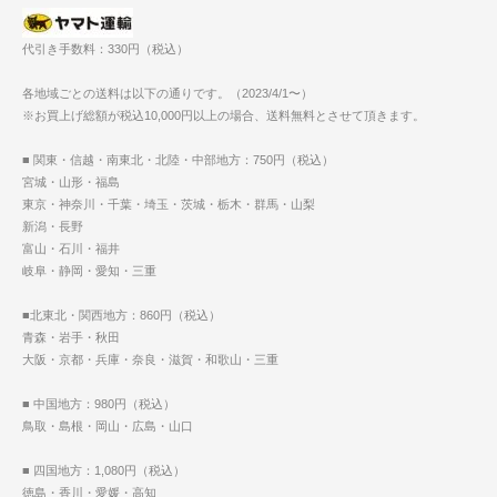
代引き手数料：330円（税込）
各地域ごとの送料は以下の通りです。（2023/4/1〜）
※お買上げ総額が税込10,000円以上の場合、送料無料とさせて頂きます。
■ 関東・信越・南東北・北陸・中部地方：750円（税込）
宮城・山形・福島
東京・神奈川・千葉・埼玉・茨城・栃木・群馬・山梨
新潟・長野
富山・石川・福井
岐阜・静岡・愛知・三重
■北東北・関西地方：860円（税込）
青森・岩手・秋田
大阪・京都・兵庫・奈良・滋賀・和歌山・三重
■ 中国地方：980円（税込）
鳥取・島根・岡山・広島・山口
■ 四国地方：1,080円（税込）
徳島・香川・愛媛・高知