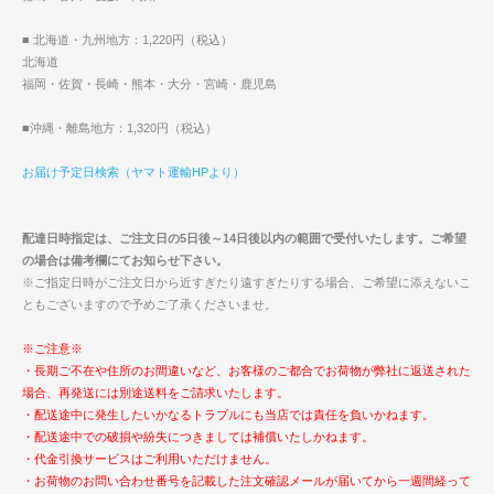
■ 北海道・九州地方：1,220円（税込）
北海道
福岡・佐賀・長崎・熊本・大分・宮崎・鹿児島
■沖縄・離島地方：1,320円（税込）
お届け予定日検索（ヤマト運輸HPより）
配達日時指定は、ご注文日の5日後～14日後以内の範囲で受付いたします。ご希望
の場合は備考欄にてお知らせ下さい。
※ご指定日時がご注文日から近すぎたり遠すぎたりする場合、ご希望に添えないこ
ともございますので予めご了承くださいませ。
※ご注意※
・長期ご不在や住所のお間違いなど、お客様のご都合でお荷物が弊社に返送された
場合、再発送には別途送料をご請求いたします。
・配送途中に発生したいかなるトラブルにも当店では責任を負いかねます。
・配送途中での破損や紛失につきましては補償いたしかねます。
・代金引換サービスはご利用いただけません。
・お荷物のお問い合わせ番号を記載した注文確認メールが届いてから一週間経って