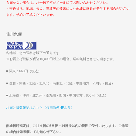
も届かない場合は、お手数ですがメールにてお問い合わせください。
・交通状況、地域、天災、事故等の要因により配達に遅延が発生する場合がござい
ます。予めご了承くださいませ。
佐川急便
各地域ごとの送料は以下の通りです。
※お買上げ総額が税込10,000円以上の場合、送料無料とさせて頂きます。
■ 関東：660円（税込）
■ 信越・関西・北陸・北東北・南東北・北陸・中部地方：730円（税込）
■ 北海道・沖縄・北九州・南九州・四国・中国地方：850円（税込）
お届け日数確認はこちら（佐川急便HPより）
配達日時指定は、ご注文日の5日後～14日後以内の範囲で受付いたします。ご希望
の場合は備考欄にてお知らせ下さい。