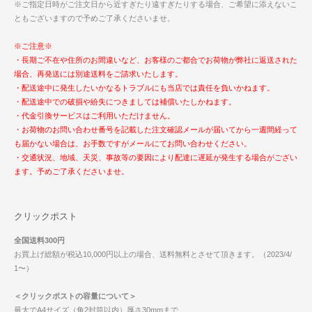
※ご指定日時がご注文日から近すぎたり遠すぎたりする場合、ご希望に添えないこ
ともございますので予めご了承くださいませ。
※ご注意※
・長期ご不在や住所のお間違いなど、お客様のご都合でお荷物が弊社に返送された
場合、再発送には別途送料をご請求いたします。
・配送途中に発生したいかなるトラブルにも当店では責任を負いかねます。
・配送途中での破損や紛失につきましては補償いたしかねます。
・代金引換サービスはご利用いただけません。
・お荷物のお問い合わせ番号を記載した注文確認メールが届いてから一週間経って
も届かない場合は、お手数ですがメールにてお問い合わせください。
・交通状況、地域、天災、事故等の要因により配達に遅延が発生する場合がござい
ます。予めご了承くださいませ。
クリックポスト
全国送料300円
お買上げ総額が税込10,000円以上の場合、送料無料とさせて頂きます。（2023/4/
1〜）
＜クリックポストの容量について＞
最大でA4サイズ（角2封筒以内）厚さ30mmまで