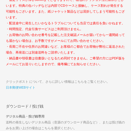
います。特典の缶バッヂなどは内部でCDケースと接触し、ケース割れが発生する
可能性もございます。また、紙ジャケット製品などは屈折してしまう可能性もござ
います。
・配送途中に発生したいかなるトラブルについても当店では責任を負いかねます。
・時間指定、代金引換サービスはご利用頂けません。
・お荷物のお問い合わせ番号を記載した注文確認メールが届いてから一週間経って
も届かない場合は、お手数ですがメールにてお問い合わせください。
・長期ご不在や住所のお間違いなど、お客様のご都合でお荷物が弊社に返送された
場合、再発送には別途送料をご請求いたします。
・納品書や領収書は信書扱いとなるため同封できません。ご希望の方にはPDF版を
メールにてお送りいたしますので、備考欄にてお知らせください。
クリックポスト について、さらに詳しい情報はこちらをご覧ください。
日本郵便WEBサイト
ダウンロード / 投げ銭
デジタル商品・投げ銭専用
送料の発生しないデジタル商品（音源のダウンロード商品など）、または投げ銭の
みをお買い上げの場合はこちらを選択ください。