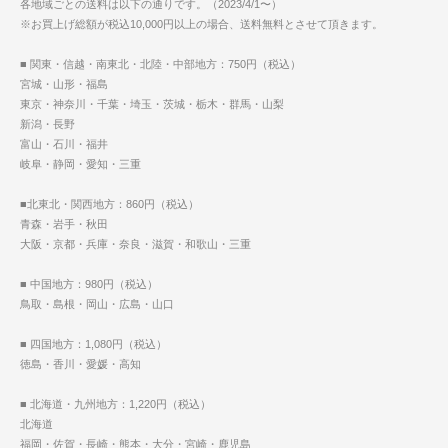
各地域ごとの送料は以下の通りです。（2023/4/1〜）
※お買上げ総額が税込10,000円以上の場合、送料無料とさせて頂きます。
■ 関東・信越・南東北・北陸・中部地方：750円（税込）
宮城・山形・福島
東京・神奈川・千葉・埼玉・茨城・栃木・群馬・山梨
新潟・長野
富山・石川・福井
岐阜・静岡・愛知・三重
■北東北・関西地方：860円（税込）
青森・岩手・秋田
大阪・京都・兵庫・奈良・滋賀・和歌山・三重
■ 中国地方：980円（税込）
鳥取・島根・岡山・広島・山口
■ 四国地方：1,080円（税込）
徳島・香川・愛媛・高知
■ 北海道・九州地方：1,220円（税込）
北海道
福岡・佐賀・長崎・熊本・大分・宮崎・鹿児島