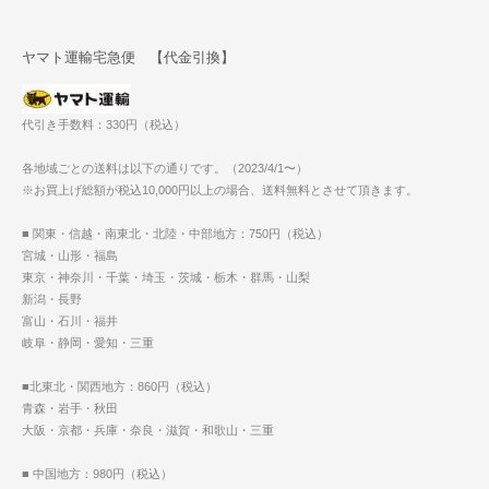
ヤマト運輸宅急便 【代金引換】
代引き手数料：330円（税込）
各地域ごとの送料は以下の通りです。（2023/4/1〜）
※お買上げ総額が税込10,000円以上の場合、送料無料とさせて頂きます。
■ 関東・信越・南東北・北陸・中部地方：750円（税込）
宮城・山形・福島
東京・神奈川・千葉・埼玉・茨城・栃木・群馬・山梨
新潟・長野
富山・石川・福井
岐阜・静岡・愛知・三重
■北東北・関西地方：860円（税込）
青森・岩手・秋田
大阪・京都・兵庫・奈良・滋賀・和歌山・三重
■ 中国地方：980円（税込）