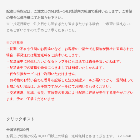
配達日時指定は、ご注文日の5日後～14日後以内の範囲で受付いたします。ご希望
の場合は備考欄にてお知らせ下さい。
※ご指定日時がご注文日から近すぎたり遠すぎたりする場合、ご希望に添えないこ
ともございますので予めご了承くださいませ。
※ご注意※
・長期ご不在や住所のお間違いなど、お客様のご都合でお荷物が弊社に返送された
場合、再発送には別途送料をご請求いたします。
・配送途中に発生したいかなるトラブルにも当店では責任を負いかねます。
・配送途中での破損や紛失につきましては補償いたしかねます。
・代金引換サービスはご利用いただけません。
・お荷物のお問い合わせ番号を記載した注文確認メールが届いてから一週間経って
も届かない場合は、お手数ですがメールにてお問い合わせください。
・交通状況、地域、天災、事故等の要因により配達に遅延が発生する場合がござい
ます。予めご了承くださいませ。
クリックポスト
全国送料300円
お買上げ総額が税込10,000円以上の場合、送料無料とさせて頂きます。（2023/4/