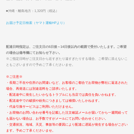
■沖縄・離島地方：1,320円（税込）
お届け予定日検索（ヤマト運輸HPより）
配達日時指定は、ご注文日の5日後～14日後以内の範囲で受付いたします。ご希望
の場合は備考欄にてお知らせ下さい。
※ご指定日時がご注文日から近すぎたり遠すぎたりする場合、ご希望に添えないこ
ともございますので予めご了承くださいませ。
※ご注意※
・長期ご不在や住所のお間違いなど、お客様のご都合でお荷物が弊社に返送された
場合、再発送には別途送料をご請求いたします。
・配送途中に発生したいかなるトラブルにも当店では責任を負いかねます。
・配送途中での破損や紛失につきましては補償いたしかねます。
・代金引換サービスはご利用いただけません。
・お荷物のお問い合わせ番号を記載した注文確認メールが届いてから一週間経って
も届かない場合は、お手数ですがメールにてお問い合わせください。
・交通状況、地域、天災、事故等の要因により配達に遅延が発生する場合がござい
ます。予めご了承くださいませ。