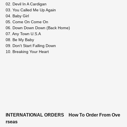
02. Devil In A Cardigan
03. You Called Me Up Again
04. Baby Girl
05. Come On Come On
06. Down Down Down (Back Home)
07. Any Town U.S.A
08. Be My Baby
09. Don't Start Falling Down
10. Breaking Your Heart
INTERNATIONAL ORDERS
How To Order From Ove
rseas