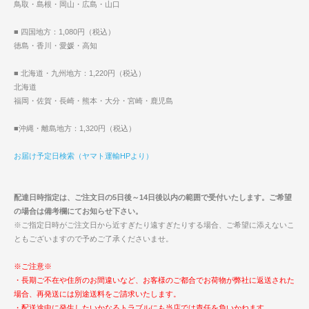
鳥取・島根・岡山・広島・山口
■ 四国地方：1,080円（税込）
徳島・香川・愛媛・高知
■ 北海道・九州地方：1,220円（税込）
北海道
福岡・佐賀・長崎・熊本・大分・宮崎・鹿児島
■沖縄・離島地方：1,320円（税込）
お届け予定日検索（ヤマト運輸HPより）
配達日時指定は、ご注文日の5日後～14日後以内の範囲で受付いたします。ご希望
の場合は備考欄にてお知らせ下さい。
※ご指定日時がご注文日から近すぎたり遠すぎたりする場合、ご希望に添えないこ
ともございますので予めご了承くださいませ。
※ご注意※
・長期ご不在や住所のお間違いなど、お客様のご都合でお荷物が弊社に返送された
場合、再発送には別途送料をご請求いたします。
・配送途中に発生したいかなるトラブルにも当店では責任を負いかねます。