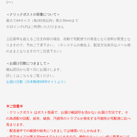
1〜）
＜クリックポストの容量について＞
最大でA4サイズ（角2封筒以内）厚さ30mmまで
※12インチLPはご利用いただけません
上記基準を超えるご注文内容の場合、自動で宅配便での発送となり送料が変更とな
りますので、予めご了承下さい。（※システムの都合上、配送方法表示はメール便
のままとなりますのでご注意下さい）
＜お届け日数につきまして＞
概ね翌日から翌々日にお届けします。
詳しくはこちらをご覧ください。
お届け日数（日本郵便WEBサイトより）
※ご注意※
・クリックポスト はポスト投函で、お届け確認印を頂かないお届け方法です。そ
の為遅配や誤配、紛失、破損、汚損等のトラブルが発生する可能性が宅配便に比べ
高まります。
・配送途中での破損や紛失につきましては補償いたしかねます。
・規定サイズが厚さ30mmまでとなりますので、梱包のクッション性に限界がござ