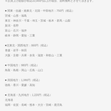
※お買上げ総額が税込10,000円以上の場合、送料無料とさせて頂きます。
■ 関東・信越・南東北・北陸・中部地方：750円（税込）
宮城・山形・福島
東京・神奈川・千葉・埼玉・茨城・栃木・群馬・山梨
新潟・長野
富山・石川・福井
岐阜・静岡・愛知・三重
■北東北・関西地方：860円（税込）
青森・岩手・秋田
大阪・京都・兵庫・奈良・滋賀・和歌山・三重
■ 中国地方：980円（税込）
鳥取・島根・岡山・広島・山口
■ 四国地方：1,080円（税込）
徳島・香川・愛媛・高知
■ 北海道・九州地方：1,220円（税込）
北海道
福岡・佐賀・長崎・熊本・大分・宮崎・鹿児島