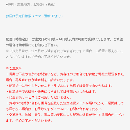
■沖縄・離島地方：1,320円（税込）
お届け予定日検索（ヤマト運輸HPより）
配達日時指定は、ご注文日の5日後～14日後以内の範囲で受付いたします。ご希望
の場合は備考欄にてお知らせ下さい。
※ご指定日時がご注文日から近すぎたり遠すぎたりする場合、ご希望に添えないこ
ともございますので予めご了承くださいませ。
※ご注意※
・長期ご不在や住所のお間違いなど、お客様のご都合でお荷物が弊社に返送された
場合、再発送には別途送料をご請求いたします。
・配送途中に発生したいかなるトラブルにも当店では責任を負いかねます。
・配送途中での破損や紛失につきましては補償いたしかねます。
・代金引換サービスはご利用いただけません。
・お荷物のお問い合わせ番号を記載した注文確認メールが届いてから一週間経って
も届かない場合は、お手数ですがメールにてお問い合わせください。
・交通状況、地域、天災、事故等の要因により配達に遅延が発生する場合がござい
ます。予めご了承くださいませ。