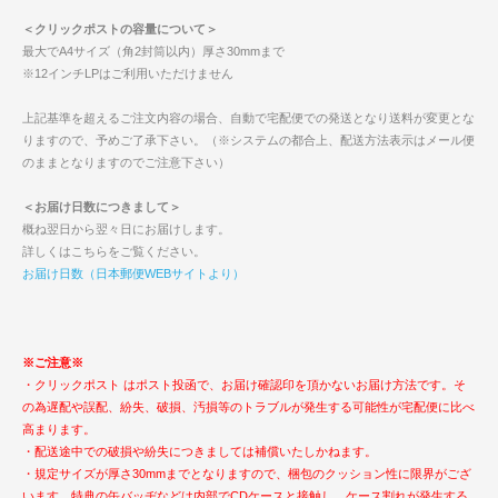
＜クリックポストの容量について＞
最大でA4サイズ（角2封筒以内）厚さ30mmまで
※12インチLPはご利用いただけません
上記基準を超えるご注文内容の場合、自動で宅配便での発送となり送料が変更とな
りますので、予めご了承下さい。（※システムの都合上、配送方法表示はメール便
のままとなりますのでご注意下さい）
＜お届け日数につきまして＞
概ね翌日から翌々日にお届けします。
詳しくはこちらをご覧ください。
お届け日数（日本郵便WEBサイトより）
※ご注意※
・クリックポスト はポスト投函で、お届け確認印を頂かないお届け方法です。そ
の為遅配や誤配、紛失、破損、汚損等のトラブルが発生する可能性が宅配便に比べ
高まります。
・配送途中での破損や紛失につきましては補償いたしかねます。
・規定サイズが厚さ30mmまでとなりますので、梱包のクッション性に限界がござ
います。特典の缶バッヂなどは内部でCDケースと接触し、ケース割れが発生する