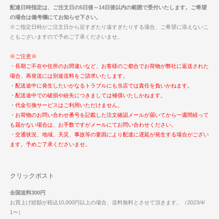
配達日時指定は、ご注文日の5日後～14日後以内の範囲で受付いたします。ご希望
の場合は備考欄にてお知らせ下さい。
※ご指定日時がご注文日から近すぎたり遠すぎたりする場合、ご希望に添えないこ
ともございますので予めご了承くださいませ。
※ご注意※
・長期ご不在や住所のお間違いなど、お客様のご都合でお荷物が弊社に返送された
場合、再発送には別途送料をご請求いたします。
・配送途中に発生したいかなるトラブルにも当店では責任を負いかねます。
・配送途中での破損や紛失につきましては補償いたしかねます。
・代金引換サービスはご利用いただけません。
・お荷物のお問い合わせ番号を記載した注文確認メールが届いてから一週間経って
も届かない場合は、お手数ですがメールにてお問い合わせください。
・交通状況、地域、天災、事故等の要因により配達に遅延が発生する場合がござい
ます。予めご了承くださいませ。
クリックポスト
全国送料300円
お買上げ総額が税込10,000円以上の場合、送料無料とさせて頂きます。（2023/4/
1〜）