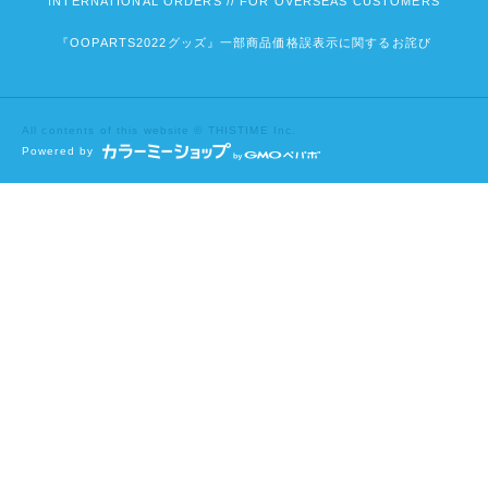
INTERNATIONAL ORDERS // FOR OVERSEAS CUSTOMERS
『OOPARTS2022グッズ』一部商品価格誤表示に関するお詫び
All contents of this website © THISTIME Inc.
Powered by