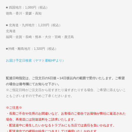
■ 四国地方：1,080円（税込）
徳島・香川・愛媛・高知
■ 北海道・九州地方：1,220円（税込）
北海道
福岡・佐賀・長崎・熊本・大分・宮崎・鹿児島
■沖縄・離島地方：1,320円（税込）
お届け予定日検索（ヤマト運輸HPより）
配達日時指定は、ご注文日の5日後～14日後以内の範囲で受付いたします。ご希望
の場合は備考欄にてお知らせ下さい。
※ご指定日時がご注文日から近すぎたり遠すぎたりする場合、ご希望に添えないこ
ともございますので予めご了承くださいませ。
※ご注意※
・長期ご不在や住所のお間違いなど、お客様のご都合でお荷物が弊社に返送された
場合、再発送には別途送料をご請求いたします。
・配送途中に発生したいかなるトラブルにも当店では責任を負いかねます。
・配送途中での破損や紛失につきましては補償いたしかねます。