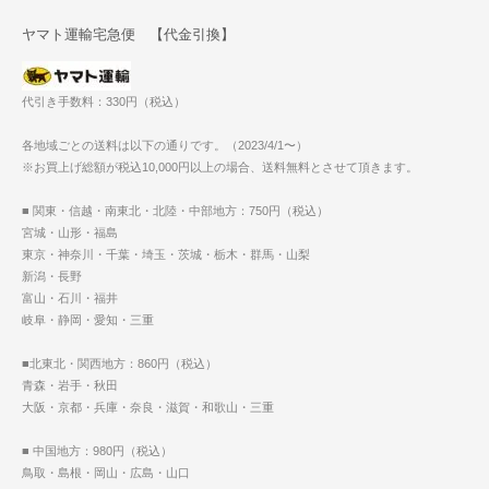
ヤマト運輸宅急便 【代金引換】
代引き手数料：330円（税込）
各地域ごとの送料は以下の通りです。（2023/4/1〜）
※お買上げ総額が税込10,000円以上の場合、送料無料とさせて頂きます。
■ 関東・信越・南東北・北陸・中部地方：750円（税込）
宮城・山形・福島
東京・神奈川・千葉・埼玉・茨城・栃木・群馬・山梨
新潟・長野
富山・石川・福井
岐阜・静岡・愛知・三重
■北東北・関西地方：860円（税込）
青森・岩手・秋田
大阪・京都・兵庫・奈良・滋賀・和歌山・三重
■ 中国地方：980円（税込）
鳥取・島根・岡山・広島・山口