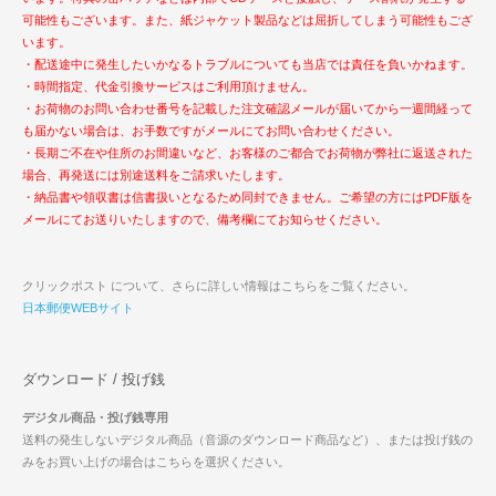
可能性もございます。また、紙ジャケット製品などは屈折してしまう可能性もござ
います。
・配送途中に発生したいかなるトラブルについても当店では責任を負いかねます。
・時間指定、代金引換サービスはご利用頂けません。
・お荷物のお問い合わせ番号を記載した注文確認メールが届いてから一週間経って
も届かない場合は、お手数ですがメールにてお問い合わせください。
・長期ご不在や住所のお間違いなど、お客様のご都合でお荷物が弊社に返送された
場合、再発送には別途送料をご請求いたします。
・納品書や領収書は信書扱いとなるため同封できません。ご希望の方にはPDF版を
メールにてお送りいたしますので、備考欄にてお知らせください。
クリックポスト について、さらに詳しい情報はこちらをご覧ください。
日本郵便WEBサイト
ダウンロード / 投げ銭
デジタル商品・投げ銭専用
送料の発生しないデジタル商品（音源のダウンロード商品など）、または投げ銭の
みをお買い上げの場合はこちらを選択ください。