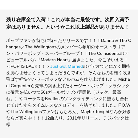
残り在庫全て入荷！これが本当に最後です。次回入荷予
定はありません。というかこれ以上製品がありません！
ポップファンが待ちに待ったリリースです！！！Danna & The C
hanges／The Wellingtonsのメンバーら参加のオーストラリア
ン・パワーポップ・スーパーグループ！！The Coincidentsのデ
ビューアルバム『Modern Heart』届きました。今こそいえる！
＜POP IS BACK！！＞
Just Got Married
のビデオでとにかく期待
を膨らませまくってしまった彼らですが、そんなものを軽く吹き
飛ばす軽快でパワーポップなアルバムを作り上げました。Micha
el Carpenterら先輩の築き上げたオージー・ポップ・クラシック
に敬意を払いつつ50sガールポップの雰囲気（ジャケ、最高
ね。）やコーラスをBeatlesのソングライティングに照らし合わ
せてひたすらタイムレスなメロディーを紡ぎだしました。F.O.W
やThe Wellingtonsファンはもちろん、Maybe Tonightなんか好き
ならど真ん中！！！12曲入り、2011年リリース、デジパック仕
様