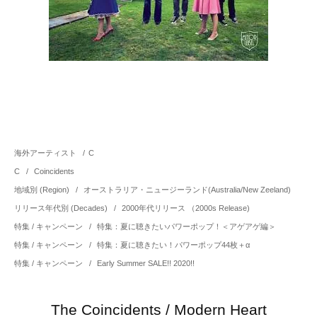
海外アーティスト
/
C
C
/
Coincidents
地域別 (Region)
/
オーストラリア・ニュージーランド(Australia/New Zeeland)
リリース年代別 (Decades)
/
2000年代リリース （2000s Release)
特集 / キャンペーン
/
特集：夏に聴きたいパワーポップ！＜アゲアゲ編＞
特集 / キャンペーン
/
特集：夏に聴きたい！パワーポップ44枚＋α
特集 / キャンペーン
/
Early Summer SALE!! 2020!!
The Coincidents / Modern Heart