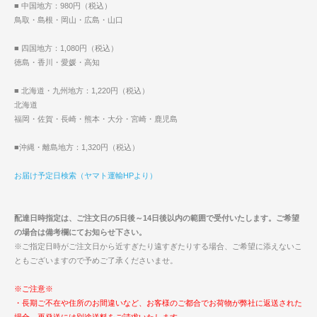
■ 中国地方：980円（税込）
鳥取・島根・岡山・広島・山口
■ 四国地方：1,080円（税込）
徳島・香川・愛媛・高知
■ 北海道・九州地方：1,220円（税込）
北海道
福岡・佐賀・長崎・熊本・大分・宮崎・鹿児島
■沖縄・離島地方：1,320円（税込）
お届け予定日検索（ヤマト運輸HPより）
配達日時指定は、ご注文日の5日後～14日後以内の範囲で受付いたします。ご希望
の場合は備考欄にてお知らせ下さい。
※ご指定日時がご注文日から近すぎたり遠すぎたりする場合、ご希望に添えないこ
ともございますので予めご了承くださいませ。
※ご注意※
・長期ご不在や住所のお間違いなど、お客様のご都合でお荷物が弊社に返送された
場合、再発送には別途送料をご請求いたします。