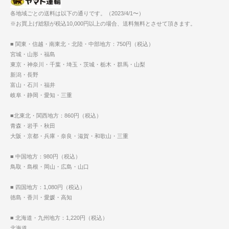
各地域ごとの送料は以下の通りです。（2023/4/1〜）
※お買上げ総額が税込10,000円以上の場合、送料無料とさせて頂きます。
■ 関東・信越・南東北・北陸・中部地方：750円（税込）
宮城・山形・福島
東京・神奈川・千葉・埼玉・茨城・栃木・群馬・山梨
新潟・長野
富山・石川・福井
岐阜・静岡・愛知・三重
■北東北・関西地方：860円（税込）
青森・岩手・秋田
大阪・京都・兵庫・奈良・滋賀・和歌山・三重
■ 中国地方：980円（税込）
鳥取・島根・岡山・広島・山口
■ 四国地方：1,080円（税込）
徳島・香川・愛媛・高知
■ 北海道・九州地方：1,220円（税込）
北海道