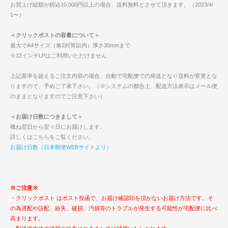
お買上げ総額が税込10,000円以上の場合、送料無料とさせて頂きます。（2023/4/
1〜）
＜クリックポストの容量について＞
最大でA4サイズ（角2封筒以内）厚さ30mmまで
※12インチLPはご利用いただけません
上記基準を超えるご注文内容の場合、自動で宅配便での発送となり送料が変更とな
りますので、予めご了承下さい。（※システムの都合上、配送方法表示はメール便
のままとなりますのでご注意下さい）
＜お届け日数につきまして＞
概ね翌日から翌々日にお届けします。
詳しくはこちらをご覧ください。
お届け日数（日本郵便WEBサイトより）
※ご注意※
・クリックポスト はポスト投函で、お届け確認印を頂かないお届け方法です。そ
の為遅配や誤配、紛失、破損、汚損等のトラブルが発生する可能性が宅配便に比べ
高まります。