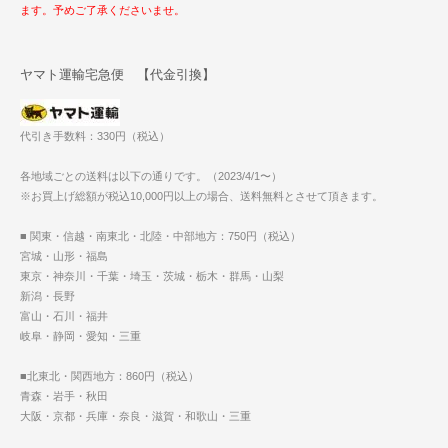
ます。予めご了承くださいませ。
ヤマト運輸宅急便 【代金引換】
代引き手数料：330円（税込）
各地域ごとの送料は以下の通りです。（2023/4/1〜）
※お買上げ総額が税込10,000円以上の場合、送料無料とさせて頂きます。
■ 関東・信越・南東北・北陸・中部地方：750円（税込）
宮城・山形・福島
東京・神奈川・千葉・埼玉・茨城・栃木・群馬・山梨
新潟・長野
富山・石川・福井
岐阜・静岡・愛知・三重
■北東北・関西地方：860円（税込）
青森・岩手・秋田
大阪・京都・兵庫・奈良・滋賀・和歌山・三重