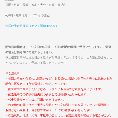
福岡・佐賀・長崎・熊本・大分・宮崎・鹿児島
■沖縄・離島地方：1,320円（税込）
お届け予定日検索（ヤマト運輸HPより）
配達日時指定は、ご注文日の5日後～14日後以内の範囲で受付いたします。ご希望
の場合は備考欄にてお知らせ下さい。
※ご指定日時がご注文日から近すぎたり遠すぎたりする場合、ご希望に添えないこ
ともございますので予めご了承くださいませ。
※ご注意※
・長期ご不在や住所のお間違いなど、お客様のご都合でお荷物が弊社に返送された
場合、再発送には別途送料をご請求いたします。
・配送途中に発生したいかなるトラブルにも当店では責任を負いかねます。
・配送途中での破損や紛失につきましては補償いたしかねます。
・代金引換サービスはご利用いただけません。
・お荷物のお問い合わせ番号を記載した注文確認メールが届いてから一週間経って
も届かない場合は、お手数ですがメールにてお問い合わせください。
・交通状況、地域、天災、事故等の要因により配達に遅延が発生する場合がござい