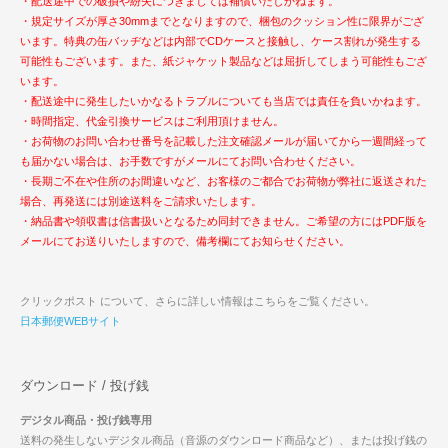
・配送途中での破損や紛失につきましては補償いたしかねます。
・規定サイズが厚さ30mmまでとなりますので、梱包のクッション性に限界がござ
います。特典の缶バッヂなどは内部でCDケースと接触し、ケース割れが発生する
可能性もございます。また、紙ジャケット製品などは屈折してしまう可能性もござ
います。
・配送途中に発生したいかなるトラブルについても当店では責任を負いかねます。
・時間指定、代金引換サービスはご利用頂けません。
・お荷物のお問い合わせ番号を記載した注文確認メールが届いてから一週間経って
も届かない場合は、お手数ですがメールにてお問い合わせください。
・長期ご不在や住所のお間違いなど、お客様のご都合でお荷物が弊社に返送された
場合、再発送には別途送料をご請求いたします。
・納品書や領収書は信書扱いとなるため同封できません。ご希望の方にはPDF版を
メールにてお送りいたしますので、備考欄にてお知らせください。
クリックポスト について、さらに詳しい情報はこちらをご覧ください。
日本郵便WEBサイト
ダウンロード / 投げ銭
デジタル商品・投げ銭専用
送料の発生しないデジタル商品（音源のダウンロード商品など）、または投げ銭の