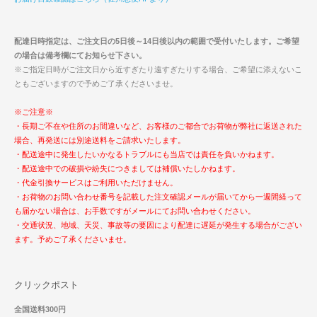
配達日時指定は、ご注文日の5日後～14日後以内の範囲で受付いたします。ご希望
の場合は備考欄にてお知らせ下さい。
※ご指定日時がご注文日から近すぎたり遠すぎたりする場合、ご希望に添えないこ
ともございますので予めご了承くださいませ。
※ご注意※
・長期ご不在や住所のお間違いなど、お客様のご都合でお荷物が弊社に返送された
場合、再発送には別途送料をご請求いたします。
・配送途中に発生したいかなるトラブルにも当店では責任を負いかねます。
・配送途中での破損や紛失につきましては補償いたしかねます。
・代金引換サービスはご利用いただけません。
・お荷物のお問い合わせ番号を記載した注文確認メールが届いてから一週間経って
も届かない場合は、お手数ですがメールにてお問い合わせください。
・交通状況、地域、天災、事故等の要因により配達に遅延が発生する場合がござい
ます。予めご了承くださいませ。
クリックポスト
全国送料300円