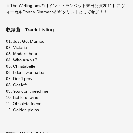
※The Wellingtonsの【イン・トランジット来日公演2011】にヴ
ォーカルDanna Simmonsがギタリストとして参加！！！
収録曲
Track Listing
01. Just Got Married
02. Victoria
03. Modern heart
04. Who are ya?
05. Christabelle
06. I don’t wanna be
07. Don’t pray
08. Got left
09. You don’t need me
10. Bottle of wine
11. Obsolete friend
12. Golden plains