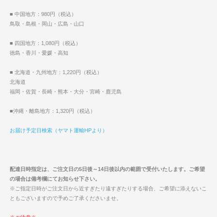
■ 中国地方：980円（税込）
鳥取・島根・岡山・広島・山口
■ 四国地方：1,080円（税込）
徳島・香川・愛媛・高知
■ 北海道・九州地方：1,220円（税込）
北海道
福岡・佐賀・長崎・熊本・大分・宮崎・鹿児島
■沖縄・離島地方：1,320円（税込）
お届け予定日検索（ヤマト運輸HPより）
配達日時指定は、ご注文日の5日後～14日後以内の範囲で受付いたします。ご希望
の場合は備考欄にてお知らせ下さい。
※ご指定日時がご注文日から近すぎたり遠すぎたりする場合、ご希望に添えないこ
ともございますので予めご了承くださいませ。