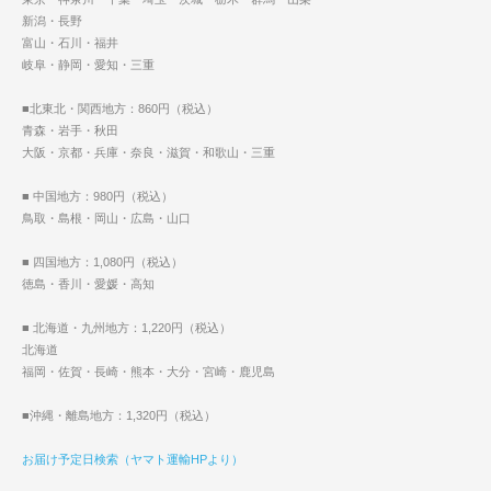
新潟・長野
富山・石川・福井
岐阜・静岡・愛知・三重
■北東北・関西地方：860円（税込）
青森・岩手・秋田
大阪・京都・兵庫・奈良・滋賀・和歌山・三重
■ 中国地方：980円（税込）
鳥取・島根・岡山・広島・山口
■ 四国地方：1,080円（税込）
徳島・香川・愛媛・高知
■ 北海道・九州地方：1,220円（税込）
北海道
福岡・佐賀・長崎・熊本・大分・宮崎・鹿児島
■沖縄・離島地方：1,320円（税込）
お届け予定日検索（ヤマト運輸HPより）