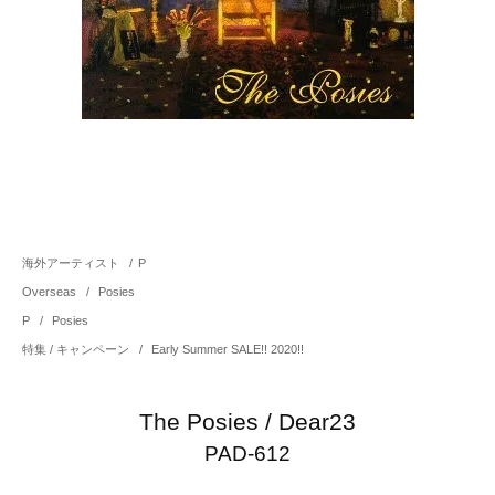
海外アーティスト
/
P
Overseas
/
Posies
P
/
Posies
特集 / キャンペーン
/
Early Summer SALE!! 2020!!
The Posies / Dear23
PAD-612