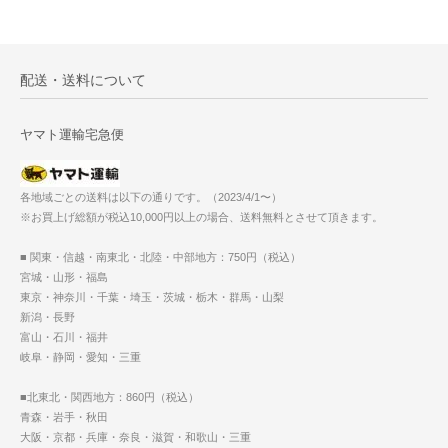
配送・送料について
ヤマト運輸宅急便
各地域ごとの送料は以下の通りです。（2023/4/1〜）
※お買上げ総額が税込10,000円以上の場合、送料無料とさせて頂きます。
■ 関東・信越・南東北・北陸・中部地方：750円（税込）
宮城・山形・福島
東京・神奈川・千葉・埼玉・茨城・栃木・群馬・山梨
新潟・長野
富山・石川・福井
岐阜・静岡・愛知・三重
■北東北・関西地方：860円（税込）
青森・岩手・秋田
大阪・京都・兵庫・奈良・滋賀・和歌山・三重