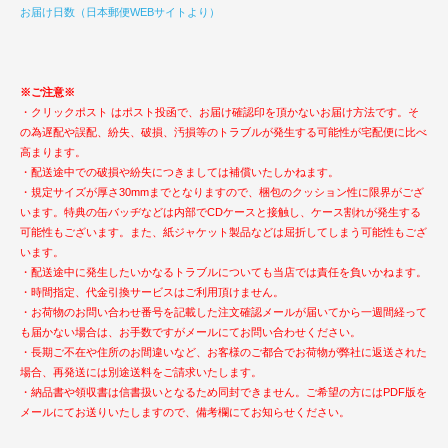
お届け日数（日本郵便WEBサイトより）
※ご注意※
・クリックポスト はポスト投函で、お届け確認印を頂かないお届け方法です。そ
の為遅配や誤配、紛失、破損、汚損等のトラブルが発生する可能性が宅配便に比べ
高まります。
・配送途中での破損や紛失につきましては補償いたしかねます。
・規定サイズが厚さ30mmまでとなりますので、梱包のクッション性に限界がござ
います。特典の缶バッヂなどは内部でCDケースと接触し、ケース割れが発生する
可能性もございます。また、紙ジャケット製品などは屈折してしまう可能性もござ
います。
・配送途中に発生したいかなるトラブルについても当店では責任を負いかねます。
・時間指定、代金引換サービスはご利用頂けません。
・お荷物のお問い合わせ番号を記載した注文確認メールが届いてから一週間経って
も届かない場合は、お手数ですがメールにてお問い合わせください。
・長期ご不在や住所のお間違いなど、お客様のご都合でお荷物が弊社に返送された
場合、再発送には別途送料をご請求いたします。
・納品書や領収書は信書扱いとなるため同封できません。ご希望の方にはPDF版を
メールにてお送りいたしますので、備考欄にてお知らせください。