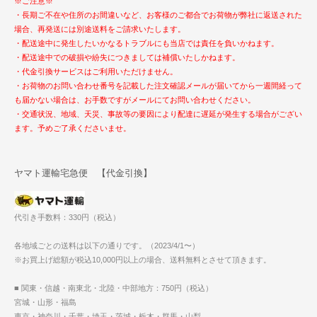
※ご注意※
・長期ご不在や住所のお間違いなど、お客様のご都合でお荷物が弊社に返送された
場合、再発送には別途送料をご請求いたします。
・配送途中に発生したいかなるトラブルにも当店では責任を負いかねます。
・配送途中での破損や紛失につきましては補償いたしかねます。
・代金引換サービスはご利用いただけません。
・お荷物のお問い合わせ番号を記載した注文確認メールが届いてから一週間経って
も届かない場合は、お手数ですがメールにてお問い合わせください。
・交通状況、地域、天災、事故等の要因により配達に遅延が発生する場合がござい
ます。予めご了承くださいませ。
ヤマト運輸宅急便 【代金引換】
代引き手数料：330円（税込）
各地域ごとの送料は以下の通りです。（2023/4/1〜）
※お買上げ総額が税込10,000円以上の場合、送料無料とさせて頂きます。
■ 関東・信越・南東北・北陸・中部地方：750円（税込）
宮城・山形・福島
東京・神奈川・千葉・埼玉・茨城・栃木・群馬・山梨