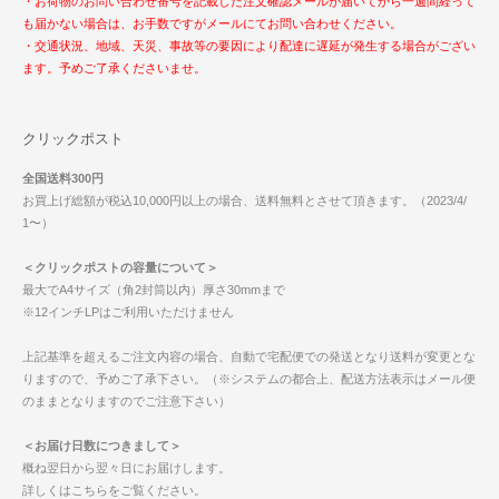
・お荷物のお問い合わせ番号を記載した注文確認メールが届いてから一週間経って
も届かない場合は、お手数ですがメールにてお問い合わせください。
・交通状況、地域、天災、事故等の要因により配達に遅延が発生する場合がござい
ます。予めご了承くださいませ。
クリックポスト
全国送料300円
お買上げ総額が税込10,000円以上の場合、送料無料とさせて頂きます。（2023/4/
1〜）
＜クリックポストの容量について＞
最大でA4サイズ（角2封筒以内）厚さ30mmまで
※12インチLPはご利用いただけません
上記基準を超えるご注文内容の場合、自動で宅配便での発送となり送料が変更とな
りますので、予めご了承下さい。（※システムの都合上、配送方法表示はメール便
のままとなりますのでご注意下さい）
＜お届け日数につきまして＞
概ね翌日から翌々日にお届けします。
詳しくはこちらをご覧ください。