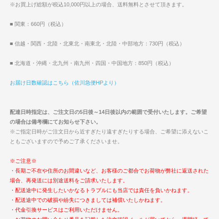
※お買上げ総額が税込10,000円以上の場合、送料無料とさせて頂きます。
■ 関東：660円（税込）
■ 信越・関西・北陸・北東北・南東北・北陸・中部地方：730円（税込）
■ 北海道・沖縄・北九州・南九州・四国・中国地方：850円（税込）
お届け日数確認はこちら（佐川急便HPより）
配達日時指定は、ご注文日の5日後～14日後以内の範囲で受付いたします。ご希望
の場合は備考欄にてお知らせ下さい。
※ご指定日時がご注文日から近すぎたり遠すぎたりする場合、ご希望に添えないこ
ともございますので予めご了承くださいませ。
※ご注意※
・長期ご不在や住所のお間違いなど、お客様のご都合でお荷物が弊社に返送された
場合、再発送には別途送料をご請求いたします。
・配送途中に発生したいかなるトラブルにも当店では責任を負いかねます。
・配送途中での破損や紛失につきましては補償いたしかねます。
・代金引換サービスはご利用いただけません。