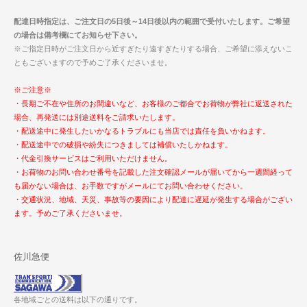
配達日時指定は、ご注文日の5日後～14日後以内の範囲で受付いたします。ご希望
の場合は備考欄にてお知らせ下さい。
※ご指定日時がご注文日から近すぎたり遠すぎたりする場合、ご希望に添えないこ
ともございますので予めご了承くださいませ。
※ご注意※
・長期ご不在や住所のお間違いなど、お客様のご都合でお荷物が弊社に返送された
場合、再発送には別途送料をご請求いたします。
・配送途中に発生したいかなるトラブルにも当店では責任を負いかねます。
・配送途中での破損や紛失につきましては補償いたしかねます。
・代金引換サービスはご利用いただけません。
・お荷物のお問い合わせ番号を記載した注文確認メールが届いてから一週間経って
も届かない場合は、お手数ですがメールにてお問い合わせください。
・交通状況、地域、天災、事故等の要因により配達に遅延が発生する場合がござい
ます。予めご了承くださいませ。
佐川急便
各地域ごとの送料は以下の通りです。