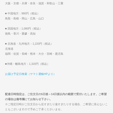
大阪・京都・兵庫・奈良・滋賀・和歌山・三重
■ 中国地方：980円（税込）
鳥取・島根・岡山・広島・山口
■ 四国地方：1,080円（税込）
徳島・香川・愛媛・高知
■ 北海道・九州地方：1,220円（税込）
北海道
福岡・佐賀・長崎・熊本・大分・宮崎・鹿児島
■沖縄・離島地方：1,320円（税込）
お届け予定日検索（ヤマト運輸HPより）
配達日時指定は、ご注文日の5日後～14日後以内の範囲で受付いたします。ご希望
の場合は備考欄にてお知らせ下さい。
※ご指定日時がご注文日から近すぎたり遠すぎたりする場合、ご希望に添えないこ
ともございますので予めご了承くださいませ。