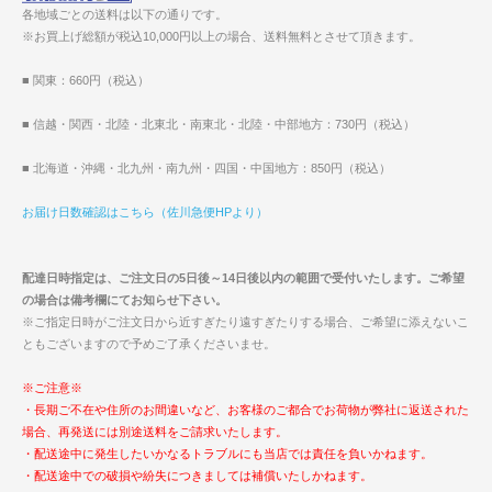
各地域ごとの送料は以下の通りです。
※お買上げ総額が税込10,000円以上の場合、送料無料とさせて頂きます。
■ 関東：660円（税込）
■ 信越・関西・北陸・北東北・南東北・北陸・中部地方：730円（税込）
■ 北海道・沖縄・北九州・南九州・四国・中国地方：850円（税込）
お届け日数確認はこちら（佐川急便HPより）
配達日時指定は、ご注文日の5日後～14日後以内の範囲で受付いたします。ご希望
の場合は備考欄にてお知らせ下さい。
※ご指定日時がご注文日から近すぎたり遠すぎたりする場合、ご希望に添えないこ
ともございますので予めご了承くださいませ。
※ご注意※
・長期ご不在や住所のお間違いなど、お客様のご都合でお荷物が弊社に返送された
場合、再発送には別途送料をご請求いたします。
・配送途中に発生したいかなるトラブルにも当店では責任を負いかねます。
・配送途中での破損や紛失につきましては補償いたしかねます。