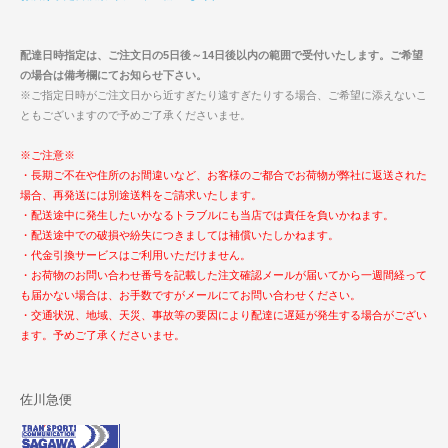
配達日時指定は、ご注文日の5日後～14日後以内の範囲で受付いたします。ご希望
の場合は備考欄にてお知らせ下さい。
※ご指定日時がご注文日から近すぎたり遠すぎたりする場合、ご希望に添えないこ
ともございますので予めご了承くださいませ。
※ご注意※
・長期ご不在や住所のお間違いなど、お客様のご都合でお荷物が弊社に返送された
場合、再発送には別途送料をご請求いたします。
・配送途中に発生したいかなるトラブルにも当店では責任を負いかねます。
・配送途中での破損や紛失につきましては補償いたしかねます。
・代金引換サービスはご利用いただけません。
・お荷物のお問い合わせ番号を記載した注文確認メールが届いてから一週間経って
も届かない場合は、お手数ですがメールにてお問い合わせください。
・交通状況、地域、天災、事故等の要因により配達に遅延が発生する場合がござい
ます。予めご了承くださいませ。
佐川急便