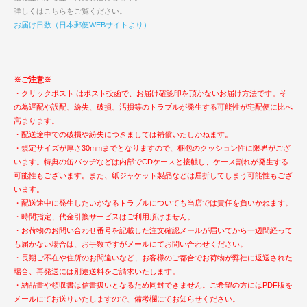
詳しくはこちらをご覧ください。
お届け日数（日本郵便WEBサイトより）
※ご注意※
・クリックポスト はポスト投函で、お届け確認印を頂かないお届け方法です。そ
の為遅配や誤配、紛失、破損、汚損等のトラブルが発生する可能性が宅配便に比べ
高まります。
・配送途中での破損や紛失につきましては補償いたしかねます。
・規定サイズが厚さ30mmまでとなりますので、梱包のクッション性に限界がござ
います。特典の缶バッヂなどは内部でCDケースと接触し、ケース割れが発生する
可能性もございます。また、紙ジャケット製品などは屈折してしまう可能性もござ
います。
・配送途中に発生したいかなるトラブルについても当店では責任を負いかねます。
・時間指定、代金引換サービスはご利用頂けません。
・お荷物のお問い合わせ番号を記載した注文確認メールが届いてから一週間経って
も届かない場合は、お手数ですがメールにてお問い合わせください。
・長期ご不在や住所のお間違いなど、お客様のご都合でお荷物が弊社に返送された
場合、再発送には別途送料をご請求いたします。
・納品書や領収書は信書扱いとなるため同封できません。ご希望の方にはPDF版を
メールにてお送りいたしますので、備考欄にてお知らせください。