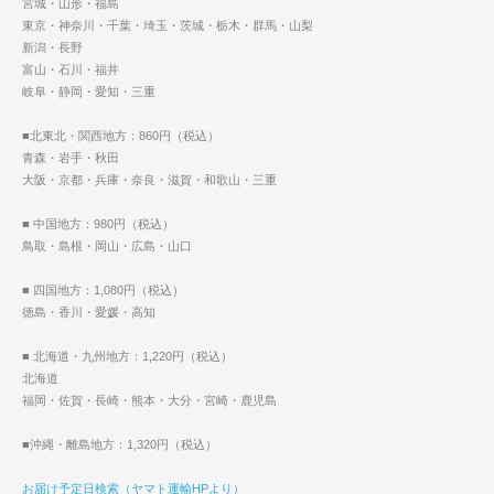
宮城・山形・福島
東京・神奈川・千葉・埼玉・茨城・栃木・群馬・山梨
新潟・長野
富山・石川・福井
岐阜・静岡・愛知・三重
■北東北・関西地方：860円（税込）
青森・岩手・秋田
大阪・京都・兵庫・奈良・滋賀・和歌山・三重
■ 中国地方：980円（税込）
鳥取・島根・岡山・広島・山口
■ 四国地方：1,080円（税込）
徳島・香川・愛媛・高知
■ 北海道・九州地方：1,220円（税込）
北海道
福岡・佐賀・長崎・熊本・大分・宮崎・鹿児島
■沖縄・離島地方：1,320円（税込）
お届け予定日検索（ヤマト運輸HPより）