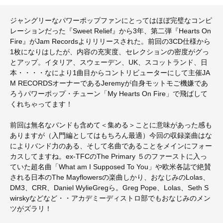
ジャングリーなパワーポップファンにとってはほぼ完璧なコンピ
レーションだった『Sweet Relief』から3年、第二弾『Hearts On
Fire』がJam Recordsよりリリースされた。前回の3CD仕様から
1枚になりはしたが、内容の充実度、セレクションの密度がグっ
とアップ。イタリア、スウェーデン、UK、スコットランド、日
本・・・・なにより1曲目からコントリビューターにして主催JA
M RECORDSオーナーであるJeremyが自身モットモご機嫌であ
ろうパワーポップ・チューン「My Hearts On Fire」で飛ばして
くれちゃってます！
前回は無名なバンドも含めて＜集める＞ことに意味があった感も
ありますが（入門編としてはもちろん最適）今回の収録楽曲はな
によりバンド力のある、そして名曲であることをメインにフォー
カスしてますね。ex-TFCのThe Primary ５のファーストに入っ
ていた超名曲「What am I Supposed To You」や欧米各誌で絶賛
される日本のThe Mayflowersの楽曲しかり、おなじみのLolas、
DM3、CRR、Daniel WylieGregら。Greg Pope、Lolas、Seth S
wirskyなどなど・・アカデミーディストロ部でもおなじみのメン
ツがズラリ！