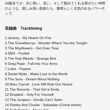
24曲全てが、共に歌い、笑い、そして慰めてくれる得がたい仲間
のような、親しみ深い楽曲たち。素晴らしく元気の出るパワーポ
ップ。
収録曲
Tracklisting
1.Jeremy - My Hearts On Fire
2.The Gravelberrys - Wonder Where You Are Tonight
3.The Mayflowers - Get Over Time
4.DM3 - Foolish
5.The Grip Weeds - Strange Bird
6.Greg Pope - Fall Into Your Arms
7.Lolas - Popism
8.Daniel Wylie - Make Love to the World
9.The Suns - Dream About Nothing
10.Marc Carroll - Love Will Rule Our Hearts
11.The Records - That Girl is Emily
12.Dropkick - Only For Yourself
13.The Junipers - Gordie Can't Swim
14.Paisley And Charlie - Sebastian (Come Home)
15.Seth Swirsky - Movie Set