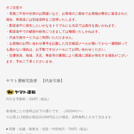
※ご注意※
・長期ご不在や住所のお間違いなど、お客様のご都合でお荷物が弊社に返送された
場合、再発送には別途送料をご請求いたします。
・配送途中に発生したいかなるトラブルにも当店では責任を負いかねます。
・配送途中での破損や紛失につきましては補償いたしかねます。
・代金引換サービスはご利用いただけません。
・お荷物のお問い合わせ番号を記載した注文確認メールが届いてから一週間経って
も届かない場合は、お手数ですがメールにてお問い合わせください。
・交通状況、地域、天災、事故等の要因により配達に遅延が発生する場合がござい
ます。予めご了承くださいませ。
ヤマト運輸宅急便 【代金引換】
代引き手数料：330円（税込）
各地域ごとの送料は以下の通りです。（2023/4/1〜）
※お買上げ総額が税込10,000円以上の場合、送料無料とさせて頂きます。
■ 関東・信越・南東北・北陸・中部地方：750円（税込）