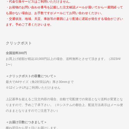
・代金引換サービスはご利用いただけません。
・お荷物のお問い合わせ番号を記載した注文確認メールが届いてから一週間経って
も届かない場合は、お手数ですがメールにてお問い合わせください。
・交通状況、地域、天災、事故等の要因により配達に遅延が発生する場合がござい
ます。予めご了承くださいませ。
クリックポスト
全国送料300円
お買上げ総額が税込10,000円以上の場合、送料無料とさせて頂きます。（2023/4/
1〜）
＜クリックポストの容量について＞
最大でA4サイズ（角2封筒以内）厚さ30mmまで
※12インチLPはご利用いただけません
上記基準を超えるご注文内容の場合、自動で宅配便での発送となり送料が変更とな
りますので、予めご了承下さい。（※システムの都合上、配送方法表示はメール便
のままとなりますのでご注意下さい）
＜お届け日数につきまして＞
概ね翌日から翌々日にお届けします。