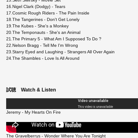
16.Nigel Clark (Dodgy) - Tears
17.Cosmic Rough Riders - The Pain Inside
18.The Tangerines - Don't Get Lonely
19.The Kubes - She's a Monkey
20.The Temponauts - She's an Animal
21.The Primary 5 - What Am I Supposed To Do ?
22.Nelson Bragg - Tell Me I'm Wrong
23.Starry Eyed and Laughing - Strangers All Over Again
24.The Shambles - Love Is All Around
試聴
Watch & Listen
Jeremy - My Hearts On Fire
The Gravelberrys - Wonder Where You Are Tonight