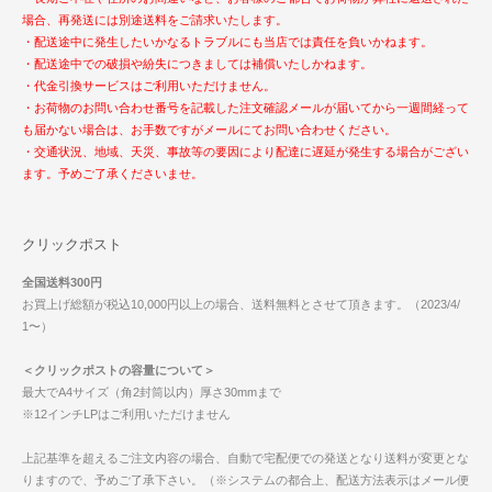
場合、再発送には別途送料をご請求いたします。
・配送途中に発生したいかなるトラブルにも当店では責任を負いかねます。
・配送途中での破損や紛失につきましては補償いたしかねます。
・代金引換サービスはご利用いただけません。
・お荷物のお問い合わせ番号を記載した注文確認メールが届いてから一週間経って
も届かない場合は、お手数ですがメールにてお問い合わせください。
・交通状況、地域、天災、事故等の要因により配達に遅延が発生する場合がござい
ます。予めご了承くださいませ。
クリックポスト
全国送料300円
お買上げ総額が税込10,000円以上の場合、送料無料とさせて頂きます。（2023/4/
1〜）
＜クリックポストの容量について＞
最大でA4サイズ（角2封筒以内）厚さ30mmまで
※12インチLPはご利用いただけません
上記基準を超えるご注文内容の場合、自動で宅配便での発送となり送料が変更とな
りますので、予めご了承下さい。（※システムの都合上、配送方法表示はメール便