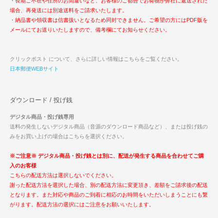
・長期ご不在や住所のお間違いなど、お客様のご都合でお荷物が弊社に返送された
場合、再発送には別途送料をご請求いたします。
・納品書や領収書は信書扱いとなるため同封できません。ご希望の方にはPDF版を
メールにてお送りいたしますので、備考欄にてお知らせください。
クリックポスト について、さらに詳しい情報はこちらをご覧ください。
日本郵便WEBサイト
ダウンロード / 投げ銭
デジタル商品・投げ銭専用
送料の発生しないデジタル商品（音源のダウンロード商品など）、または投げ銭の
みをお買い上げの場合はこちらを選択ください。
※ご注意※ デジタル商品・投げ銭とは別に、配送が発生する商品を合わせてご購
入のお客様
こちらの配送方法は選択しないでください。
謝った配送方法を選択した場合、別の配送方法に変更頂き、差額をご請求後の配送
となります。また対応や商品のご到着に相応のお時間をいただいしまうことにも繋
がります。配送方法の選択にはご注意をお願いいたします。