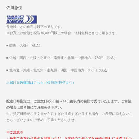
佐川急便
各地域ごとの送料は以下の通りです。
※お買上げ総額が税込10,000円以上の場合、送料無料とさせて頂きます。
■ 関東：660円（税込）
■ 信越・関西・北陸・北東北・南東北・北陸・中部地方：730円（税込）
■ 北海道・沖縄・北九州・南九州・四国・中国地方：850円（税込）
お届け日数確認はこちら（佐川急便HPより）
配達日時指定は、ご注文日の5日後～14日後以内の範囲で受付いたします。ご希望
の場合は備考欄にてお知らせ下さい。
※ご指定日時がご注文日から近すぎたり遠すぎたりする場合、ご希望に添えないこ
ともございますので予めご了承くださいませ。
※ご注意※
・長期ご不在や住所のお間違いなど、お客様のご都合でお荷物が弊社に返送された