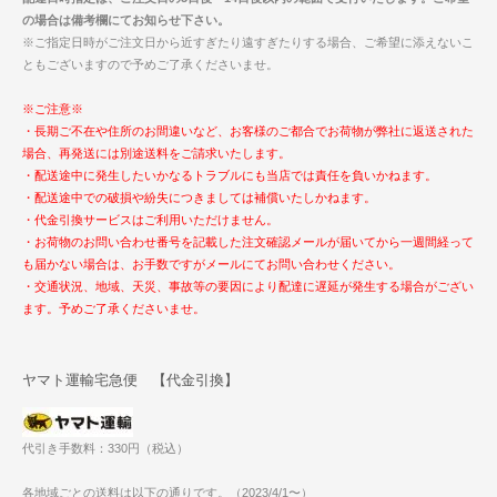
の場合は備考欄にてお知らせ下さい。
※ご指定日時がご注文日から近すぎたり遠すぎたりする場合、ご希望に添えないこ
ともございますので予めご了承くださいませ。
※ご注意※
・長期ご不在や住所のお間違いなど、お客様のご都合でお荷物が弊社に返送された
場合、再発送には別途送料をご請求いたします。
・配送途中に発生したいかなるトラブルにも当店では責任を負いかねます。
・配送途中での破損や紛失につきましては補償いたしかねます。
・代金引換サービスはご利用いただけません。
・お荷物のお問い合わせ番号を記載した注文確認メールが届いてから一週間経って
も届かない場合は、お手数ですがメールにてお問い合わせください。
・交通状況、地域、天災、事故等の要因により配達に遅延が発生する場合がござい
ます。予めご了承くださいませ。
ヤマト運輸宅急便 【代金引換】
代引き手数料：330円（税込）
各地域ごとの送料は以下の通りです。（2023/4/1〜）