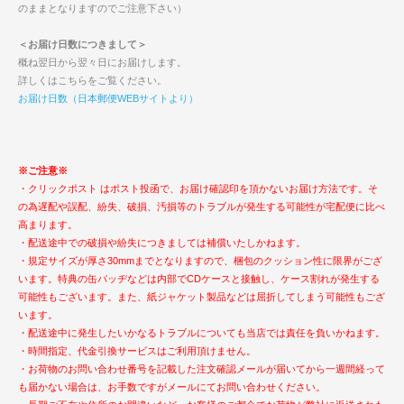
のままとなりますのでご注意下さい）
＜お届け日数につきまして＞
概ね翌日から翌々日にお届けします。
詳しくはこちらをご覧ください。
お届け日数（日本郵便WEBサイトより）
※ご注意※
・クリックポスト はポスト投函で、お届け確認印を頂かないお届け方法です。そ
の為遅配や誤配、紛失、破損、汚損等のトラブルが発生する可能性が宅配便に比べ
高まります。
・配送途中での破損や紛失につきましては補償いたしかねます。
・規定サイズが厚さ30mmまでとなりますので、梱包のクッション性に限界がござ
います。特典の缶バッヂなどは内部でCDケースと接触し、ケース割れが発生する
可能性もございます。また、紙ジャケット製品などは屈折してしまう可能性もござ
います。
・配送途中に発生したいかなるトラブルについても当店では責任を負いかねます。
・時間指定、代金引換サービスはご利用頂けません。
・お荷物のお問い合わせ番号を記載した注文確認メールが届いてから一週間経って
も届かない場合は、お手数ですがメールにてお問い合わせください。