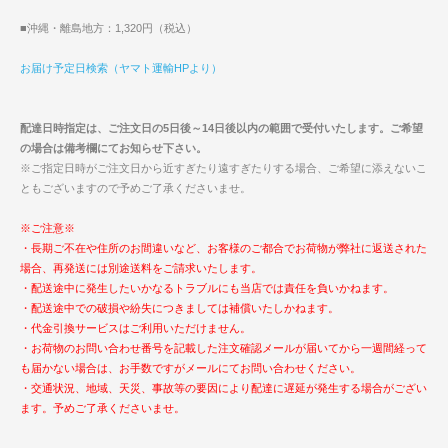
■沖縄・離島地方：1,320円（税込）
お届け予定日検索（ヤマト運輸HPより）
配達日時指定は、ご注文日の5日後～14日後以内の範囲で受付いたします。ご希望
の場合は備考欄にてお知らせ下さい。
※ご指定日時がご注文日から近すぎたり遠すぎたりする場合、ご希望に添えないこ
ともございますので予めご了承くださいませ。
※ご注意※
・長期ご不在や住所のお間違いなど、お客様のご都合でお荷物が弊社に返送された
場合、再発送には別途送料をご請求いたします。
・配送途中に発生したいかなるトラブルにも当店では責任を負いかねます。
・配送途中での破損や紛失につきましては補償いたしかねます。
・代金引換サービスはご利用いただけません。
・お荷物のお問い合わせ番号を記載した注文確認メールが届いてから一週間経って
も届かない場合は、お手数ですがメールにてお問い合わせください。
・交通状況、地域、天災、事故等の要因により配達に遅延が発生する場合がござい
ます。予めご了承くださいませ。