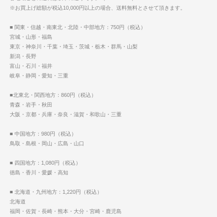
※お買上げ総額が税込10,000円以上の場合、送料無料とさせて頂きます。
■ 関東・信越・南東北・北陸・中部地方：750円（税込）
宮城・山形・福島
東京・神奈川・千葉・埼玉・茨城・栃木・群馬・山梨
新潟・長野
富山・石川・福井
岐阜・静岡・愛知・三重
■北東北・関西地方：860円（税込）
青森・岩手・秋田
大阪・京都・兵庫・奈良・滋賀・和歌山・三重
■ 中国地方：980円（税込）
鳥取・島根・岡山・広島・山口
■ 四国地方：1,080円（税込）
徳島・香川・愛媛・高知
■ 北海道・九州地方：1,220円（税込）
北海道
福岡・佐賀・長崎・熊本・大分・宮崎・鹿児島