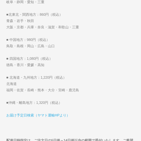
岐阜・静岡・愛知・三重
■北東北・関西地方：860円（税込）
青森・岩手・秋田
大阪・京都・兵庫・奈良・滋賀・和歌山・三重
■ 中国地方：980円（税込）
鳥取・島根・岡山・広島・山口
■ 四国地方：1,080円（税込）
徳島・香川・愛媛・高知
■ 北海道・九州地方：1,220円（税込）
北海道
福岡・佐賀・長崎・熊本・大分・宮崎・鹿児島
■沖縄・離島地方：1,320円（税込）
お届け予定日検索（ヤマト運輸HPより）
配達日時指定は、ご注文日の5日後～14日後以内の範囲で受付いたします。ご希望