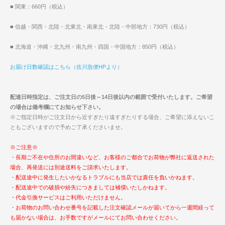
■ 関東：660円（税込）
■ 信越・関西・北陸・北東北・南東北・北陸・中部地方：730円（税込）
■ 北海道・沖縄・北九州・南九州・四国・中国地方：850円（税込）
お届け日数確認はこちら（佐川急便HPより）
配達日時指定は、ご注文日の5日後～14日後以内の範囲で受付いたします。ご希望
の場合は備考欄にてお知らせ下さい。
※ご指定日時がご注文日から近すぎたり遠すぎたりする場合、ご希望に添えないこ
ともございますので予めご了承くださいませ。
※ご注意※
・長期ご不在や住所のお間違いなど、お客様のご都合でお荷物が弊社に返送された
場合、再発送には別途送料をご請求いたします。
・配送途中に発生したいかなるトラブルにも当店では責任を負いかねます。
・配送途中での破損や紛失につきましては補償いたしかねます。
・代金引換サービスはご利用いただけません。
・お荷物のお問い合わせ番号を記載した注文確認メールが届いてから一週間経って
も届かない場合は、お手数ですがメールにてお問い合わせください。