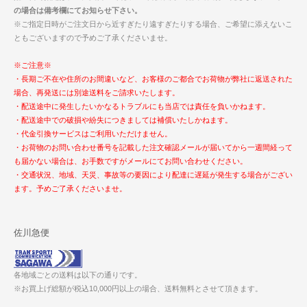
の場合は備考欄にてお知らせ下さい。
※ご指定日時がご注文日から近すぎたり遠すぎたりする場合、ご希望に添えないこ
ともございますので予めご了承くださいませ。
※ご注意※
・長期ご不在や住所のお間違いなど、お客様のご都合でお荷物が弊社に返送された
場合、再発送には別途送料をご請求いたします。
・配送途中に発生したいかなるトラブルにも当店では責任を負いかねます。
・配送途中での破損や紛失につきましては補償いたしかねます。
・代金引換サービスはご利用いただけません。
・お荷物のお問い合わせ番号を記載した注文確認メールが届いてから一週間経って
も届かない場合は、お手数ですがメールにてお問い合わせください。
・交通状況、地域、天災、事故等の要因により配達に遅延が発生する場合がござい
ます。予めご了承くださいませ。
佐川急便
各地域ごとの送料は以下の通りです。
※お買上げ総額が税込10,000円以上の場合、送料無料とさせて頂きます。