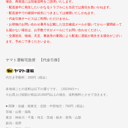
場合、再発送には別途送料をご請求いたします。
・配送途中に発生したいかなるトラブルにも当店では責任を負いかねます。
・配送途中での破損や紛失につきましては補償いたしかねます。
・代金引換サービスはご利用いただけません。
・お荷物のお問い合わせ番号を記載した注文確認メールが届いてから一週間経って
も届かない場合は、お手数ですがメールにてお問い合わせください。
・交通状況、地域、天災、事故等の要因により配達に遅延が発生する場合がござい
ます。予めご了承くださいませ。
ヤマト運輸宅急便 【代金引換】
代引き手数料：330円（税込）
各地域ごとの送料は以下の通りです。（2023/4/1〜）
※お買上げ総額が税込10,000円以上の場合、送料無料とさせて頂きます。
■ 関東・信越・南東北・北陸・中部地方：750円（税込）
宮城・山形・福島
東京・神奈川・千葉・埼玉・茨城・栃木・群馬・山梨
新潟・長野