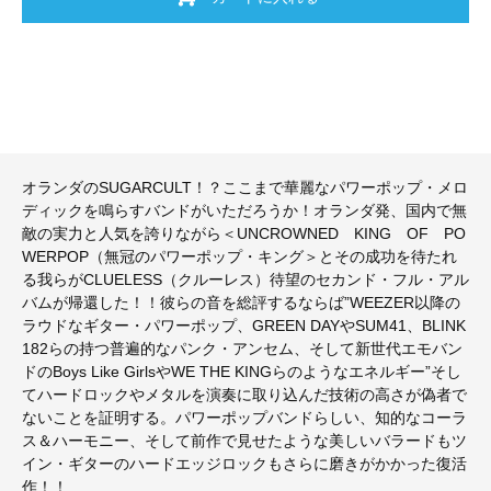
オランダのSUGARCULT！？ここまで華麗なパワーポップ・メロ
ディックを鳴らすバンドがいただろうか！オランダ発、国内で無
敵の実力と人気を誇りながら＜UNCROWNED KING OF PO
WERPOP（無冠のパワーポップ・キング＞とその成功を待たれ
る我らがCLUELESS（クルーレス）待望のセカンド・フル・アル
バムが帰還した！！彼らの音を総評するならば”WEEZER以降の
ラウドなギター・パワーポップ、GREEN DAYやSUM41、BLINK
182らの持つ普遍的なパンク・アンセム、そして新世代エモバン
ドのBoys Like GirlsやWE THE KINGらのようなエネルギー”そし
てハードロックやメタルを演奏に取り込んだ技術の高さが偽者で
ないことを証明する。パワーポップバンドらしい、知的なコーラ
ス＆ハーモニー、そして前作で見せたような美しいバラードもツ
イン・ギターのハードエッジロックもさらに磨きがかかった復活
作！！