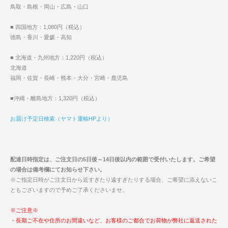
鳥取・島根・岡山・広島・山口
■ 四国地方：1,080円（税込）
徳島・香川・愛媛・高知
■ 北海道・九州地方：1,220円（税込）
北海道
福岡・佐賀・長崎・熊本・大分・宮崎・鹿児島
■沖縄・離島地方：1,320円（税込）
お届け予定日検索（ヤマト運輸HPより）
配達日時指定は、ご注文日の5日後～14日後以内の範囲で受付いたします。ご希望
の場合は備考欄にてお知らせ下さい。
※ご指定日時がご注文日から近すぎたり遠すぎたりする場合、ご希望に添えないこ
ともございますので予めご了承くださいませ。
※ご注意※
・長期ご不在や住所のお間違いなど、お客様のご都合でお荷物が弊社に返送された