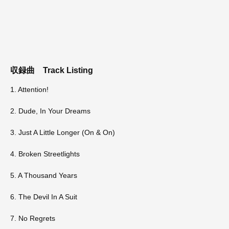
収録曲
Track Listing
1. Attention!
2. Dude, In Your Dreams
3. Just A Little Longer (On & On)
4. Broken Streetlights
5. A Thousand Years
6. The Devil In A Suit
7. No Regrets