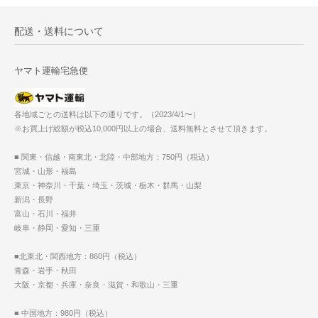
配送・送料について
ヤマト運輸宅急便
各地域ごとの送料は以下の通りです。（2023/4/1〜）
※お買上げ総額が税込10,000円以上の場合、送料無料とさせて頂きます。
■ 関東・信越・南東北・北陸・中部地方：750円（税込）
宮城・山形・福島
東京・神奈川・千葉・埼玉・茨城・栃木・群馬・山梨
新潟・長野
富山・石川・福井
岐阜・静岡・愛知・三重
■北東北・関西地方：860円（税込）
青森・岩手・秋田
大阪・京都・兵庫・奈良・滋賀・和歌山・三重
■ 中国地方：980円（税込）