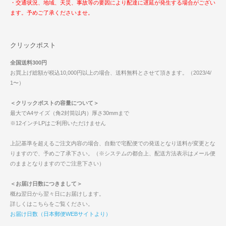
・交通状況、地域、天災、事故等の要因により配達に遅延が発生する場合がござい
ます。予めご了承くださいませ。
クリックポスト
全国送料300円
お買上げ総額が税込10,000円以上の場合、送料無料とさせて頂きます。（2023/4/
1〜）
＜クリックポストの容量について＞
最大でA4サイズ（角2封筒以内）厚さ30mmまで
※12インチLPはご利用いただけません
上記基準を超えるご注文内容の場合、自動で宅配便での発送となり送料が変更とな
りますので、予めご了承下さい。（※システムの都合上、配送方法表示はメール便
のままとなりますのでご注意下さい）
＜お届け日数につきまして＞
概ね翌日から翌々日にお届けします。
詳しくはこちらをご覧ください。
お届け日数（日本郵便WEBサイトより）