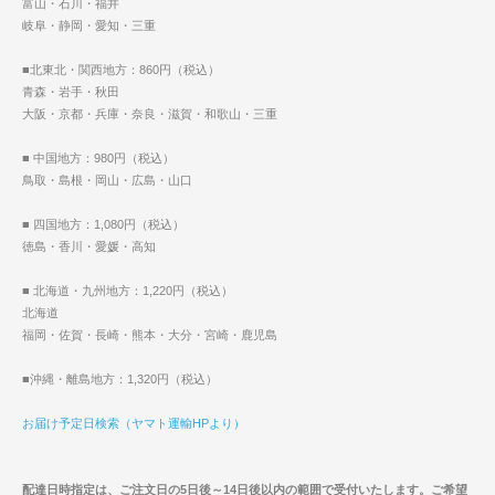
富山・石川・福井
岐阜・静岡・愛知・三重
■北東北・関西地方：860円（税込）
青森・岩手・秋田
大阪・京都・兵庫・奈良・滋賀・和歌山・三重
■ 中国地方：980円（税込）
鳥取・島根・岡山・広島・山口
■ 四国地方：1,080円（税込）
徳島・香川・愛媛・高知
■ 北海道・九州地方：1,220円（税込）
北海道
福岡・佐賀・長崎・熊本・大分・宮崎・鹿児島
■沖縄・離島地方：1,320円（税込）
お届け予定日検索（ヤマト運輸HPより）
配達日時指定は、ご注文日の5日後～14日後以内の範囲で受付いたします。ご希望