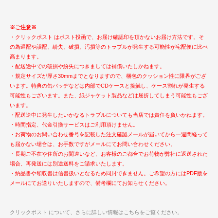
※ご注意※
・クリックポスト はポスト投函で、お届け確認印を頂かないお届け方法です。そ
の為遅配や誤配、紛失、破損、汚損等のトラブルが発生する可能性が宅配便に比べ
高まります。
・配送途中での破損や紛失につきましては補償いたしかねます。
・規定サイズが厚さ30mmまでとなりますので、梱包のクッション性に限界がござ
います。特典の缶バッヂなどは内部でCDケースと接触し、ケース割れが発生する
可能性もございます。また、紙ジャケット製品などは屈折してしまう可能性もござ
います。
・配送途中に発生したいかなるトラブルについても当店では責任を負いかねます。
・時間指定、代金引換サービスはご利用頂けません。
・お荷物のお問い合わせ番号を記載した注文確認メールが届いてから一週間経って
も届かない場合は、お手数ですがメールにてお問い合わせください。
・長期ご不在や住所のお間違いなど、お客様のご都合でお荷物が弊社に返送された
場合、再発送には別途送料をご請求いたします。
・納品書や領収書は信書扱いとなるため同封できません。ご希望の方にはPDF版を
メールにてお送りいたしますので、備考欄にてお知らせください。
クリックポスト について、さらに詳しい情報はこちらをご覧ください。