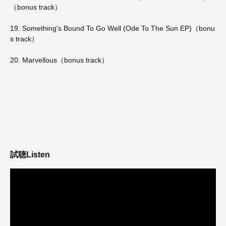
（bonus track）
19. Something's Bound To Go Well (Ode To The Sun EP)（bonu
s track）
20. Marvellous（bonus track）
試聴
Listen