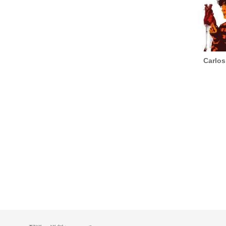
atidos
Champagne / Ready, Steady, Go!
Carlos