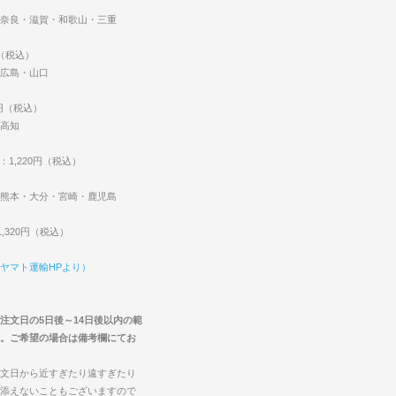
奈良・滋賀・和歌山・三重
円（税込）
広島・山口
0円（税込）
高知
：1,220円（税込）
熊本・大分・宮崎・鹿児島
,320円（税込）
ヤマト運輸HPより）
注文日の5日後～14日後以内の範
。ご希望の場合は備考欄にてお
文日から近すぎたり遠すぎたり
添えないこともございますので