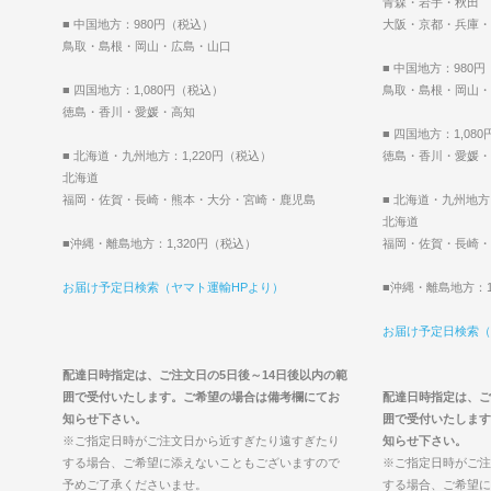
青森・岩手・秋田
■ 中国地方：980円（税込）
大阪・京都・兵庫・
鳥取・島根・岡山・広島・山口
■ 中国地方：980
■ 四国地方：1,080円（税込）
鳥取・島根・岡山・
徳島・香川・愛媛・高知
■ 四国地方：1,08
■ 北海道・九州地方：1,220円（税込）
徳島・香川・愛媛・
北海道
福岡・佐賀・長崎・熊本・大分・宮崎・鹿児島
■ 北海道・九州地方
北海道
■沖縄・離島地方：1,320円（税込）
福岡・佐賀・長崎・
お届け予定日検索（ヤマト運輸HPより）
■沖縄・離島地方：1
お届け予定日検索（
配達日時指定は、ご注文日の5日後～14日後以内の範
囲で受付いたします。ご希望の場合は備考欄にてお
配達日時指定は、ご
知らせ下さい。
囲で受付いたします
※ご指定日時がご注文日から近すぎたり遠すぎたり
知らせ下さい。
する場合、ご希望に添えないこともございますので
※ご指定日時がご注
予めご了承くださいませ。
する場合、ご希望に