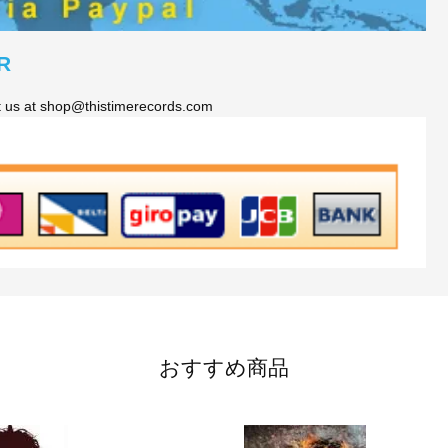
R
ct us at shop@thistimerecords.com
おすすめ商品