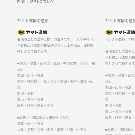
配送・送料について
ヤマト運輸宅急便
ヤマト運輸宅急
各地域ごとの送料は以下の通りです。（2023/4/1〜）
代引き手数料：33
※お買上げ総額が税込10,000円以上の場合、送料無
料とさせて頂きます。
各地域ごとの送料は以
※お買上げ総額が税込
■ 関東・信越・南東北・北陸・中部地方：750円（税
料とさせて頂きます
込）
宮城・山形・福島
■ 関東・信越・南
東京・神奈川・千葉・埼玉・茨城・栃木・群馬・山
込）
梨
宮城・山形・福島
新潟・長野
東京・神奈川・千葉
富山・石川・福井
梨
岐阜・静岡・愛知・三重
新潟・長野
富山・石川・福井
■北東北・関西地方：860円（税込）
岐阜・静岡・愛知・
青森・岩手・秋田
大阪・京都・兵庫・奈良・滋賀・和歌山・三重
■北東北・関西地方