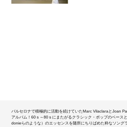
バルセロナで積極的に活動を続けていたMarc VilaclaraとJoan
アルバム！60ｓ～80ｓにまたがるクラシック・ポップのベースとスパニッシュ・ポッ
donieらのような）のエッセンスを随所にちりばめた粋なソン