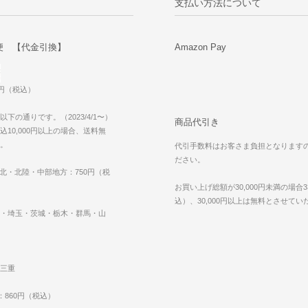
支払い方法について
便 【代金引換】
Amazon Pay
0円（税込）
下の通りです。（2023/4/1〜）
商品代引き
10,000円以上の場合、送料無
。
代引手数料はお客さま負担となります
ださい。
東北・北陸・中部地方：750円（税
お買い上げ総額が30,000円未満の場合3
込）、30,000円以上は無料とさせて
・埼玉・茨城・栃木・群馬・山
三重
：860円（税込）