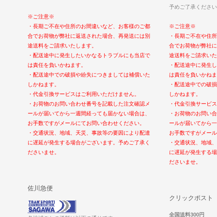
予めご了承ください
※ご注意※
・長期ご不在や住所のお間違いなど、お客様のご都
※ご注意※
合でお荷物が弊社に返送された場合、再発送には別
・長期ご不在や住所
途送料をご請求いたします。
合でお荷物が弊社に
・配送途中に発生したいかなるトラブルにも当店で
途送料をご請求いた
は責任を負いかねます。
・配送途中に発生し
・配送途中での破損や紛失につきましては補償いた
は責任を負いかねま
しかねます。
・配送途中での破損
・代金引換サービスはご利用いただけません。
しかねます。
・お荷物のお問い合わせ番号を記載した注文確認メ
・代金引換サービス
ールが届いてから一週間経っても届かない場合は、
・お荷物のお問い合
お手数ですがメールにてお問い合わせください。
ールが届いてから一
・交通状況、地域、天災、事故等の要因により配達
お手数ですがメール
に遅延が発生する場合がございます。予めご了承く
・交通状況、地域、
ださいませ。
に遅延が発生する場
ださいませ。
佐川急便
クリックポスト
全国送料300円